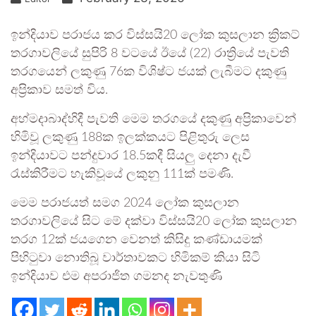
ඉන්දියාව පරාජය කර විස්සයි20 ලෝක කුසලාන ක්‍රිකට්
තරගාවලියේ සුපිරි 8 වටයේ ඊයේ (22) රාත්‍රියේ පැවති
තරගයෙන් ලකුණු 76ක විශිෂ්ට ජයක් ලැබීමට දකුණු
අප්‍රිකාව සමත් විය.
අහ්මදාබාද්හිදී පැවති මෙම තරගයේ දකුණු අප්‍රිකාවෙන්
හිමිවූ ලකුණු 188ක ඉලක්කයට පිළිතුරු ලෙස
ඉන්දියාවට පන්දුවාර 18.5කදී සියලු දෙනා දැවී
රැස්කිරීමට හැකිවූයේ ලකුනු 111ක් පමණි.
මෙම පරාජයත් සමග 2024 ලෝක කුසලාන
තරගාවලියේ සිට මේ දක්වා විස්සයි20 ලෝක කුසලාන
තරග 12ක් ජයගෙන වෙනත් කිසිදු කණ්ඩායමක්
පිහිටුවා නොතිබූ වාර්තාවකට හිමිකම් කියා සිටි
ඉන්දියාව එම අපරාජිත ගමනද නැවතුණි