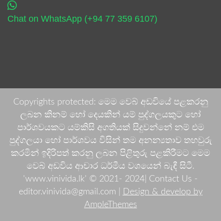
Chat on WhatsApp (+94 77 359 6107)
Copyrights protected: මෙම වෙබ් අඩවියේ පළකරනු
ලබන කිනම් හෝ දෙයකින් යම් පුද්ගලයකුට හෝ
පාර්ශවයකට යම්කිසි අගතියක් සිදුවන්නේ නම් එම
පුද්ගලයා හෝ පාර්ශවය විසින් තම අනන්‍යතාව තහවුරු
කරමින් ඉදිරිපත් කරනු ලබන පිළිතුරු පළකිරීමට මෙම
වෙබ් අඩවිය ආචාර ධර්මීය වශයෙන් බැඳී සිටී.
'www.vinivida.lk' © 2021- 2024| Contact Us -
editor.vinivida@gmail.com |
Design & develop by
AmpleThemes