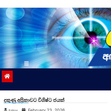
Skip
to
content
vinivida.lk
දකුණු අප්‍රිකාවට විශිෂ්ට ජයක්
February 23, 2026
Editor