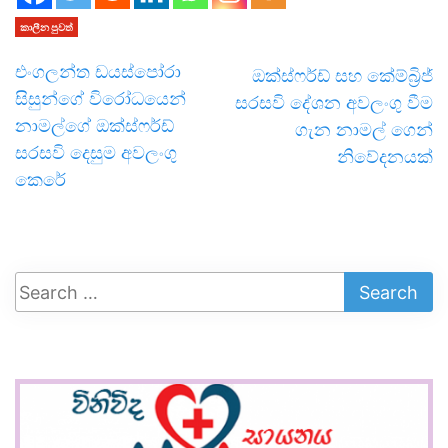
කාලීන පුවත්
එංගලන්ත ඩයස්පෝරා
ඔක්ස්ෆර්ඩ් සහ කේම්බ්‍රිජ්
සිසුන්ගේ විරෝධයෙන්
සරසවි දේශන අවලංගු වීම
නාමල්ගේ ඔක්ස්ෆර්ඩ්
ගැන නාමල් ගෙන්
සරසවි දෙසුම අවලංගු
නිවේදනයක්
කෙරේ