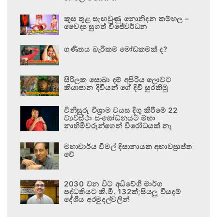
කුස තුළ සැඟවුණු නොනිදන කම්හල –
වෛද්‍ය සුගත් විජේවර්ධන
ගණිතය බැරිකම මෝඩකමක් ද?
සිරිලක සොබා දම් අසිරිය ලොවට
කියාපාන දිවියන් ගේ දිවි සුරකිමු
විනිසුරු විශ්‍රාම වයස දිගු කිරීමේ 22
ව්‍යවස්ථා සංශෝධනයට මහා
නාහිමිවරුන්ගෙන් විරෝධයක් නෑ
මහාචාර්ය විමල් දිසානායක අභාවප්‍රාප්ත
වේ
2030 වන විට අධිවේගී මාර්ග
පද්ධතියට කි.මී. 132ක්;සියලු වියදම්
දේශීය අරමුදල්වලින්