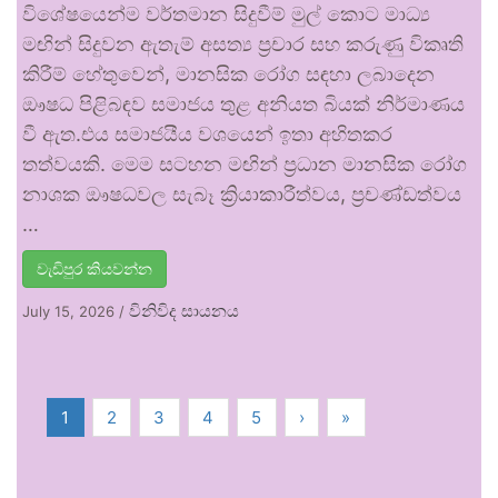
විශේෂයෙන්ම වර්තමාන සිදුවීම් මුල් කොට මාධ්‍ය
මඟින් සිදුවන ඇතැම් අසත්‍ය ප්‍රචාර සහ කරුණු විකෘති
කිරීම් හේතුවෙන්, මානසික රෝග සඳහා ලබාදෙන
ඖෂධ පිළිබඳව සමාජය තුළ අනියත බියක් නිර්මාණය
වී ඇත.එය සමාජයීය වශයෙන් ඉතා අහිතකර
තත්වයකි. මෙම සටහන මඟින් ප්‍රධාන මානසික රෝග
නාශක ඖෂධවල සැබෑ ක්‍රියාකාරීත්වය, ප්‍රචණ්ඩත්වය
…
වැඩිපුර කියවන්න
විනිවිද සායනය
July 15, 2026
/
1
2
3
4
5
›
»