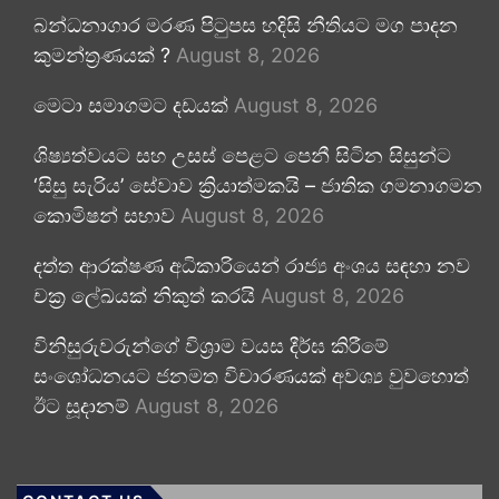
බන්ධනාගාර මරණ පිටුපස හදිසි නීතියට මග පාදන
කුමන්ත්‍රණයක් ?
August 8, 2026
මෙටා සමාගමට දඩයක්
August 8, 2026
ශිෂ්‍යත්වයට සහ උසස් පෙළට පෙනී සිටින සිසුන්ට
‘සිසු සැරිය’ සේවාව ක්‍රියාත්මකයි – ජාතික ගමනාගමන
කොමිෂන් සභාව
August 8, 2026
දත්ත ආරක්ෂණ අධිකාරියෙන් රාජ්‍ය අංශය සඳහා නව
චක්‍ර ලේඛයක් නිකුත් කරයි
August 8, 2026
විනිසුරුවරුන්ගේ විශ්‍රාම වයස දීර්ඝ කිරීමේ
සංශෝධනයට ජනමත විචාරණයක් අවශ්‍ය වුවහොත්
ඊට සූදානම්
August 8, 2026