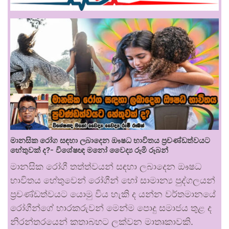
මානසික රෝග සඳහා ලබාදෙන ඖෂධ භාවිතය ප්‍රචණ්ඩත්වයට
හේතුවක් ද?- විශේෂඥ මනෝ වෛද්‍ය රූමි රූබන්
මානසික රෝගී තත්ත්වයන් සඳහා ලබාදෙන ඖෂධ
භාවිතය හේතුවෙන් රෝගීන් හෝ සාමාන්‍ය පුද්ගලයන්
ප්‍රචණ්ඩත්වයට යොමු විය හැකි ද යන්න වර්තමානයේ
රෝගීන්ගේ භාරකරුවන් මෙන්ම පොදු සමාජය තුළ ද
නිරන්තරයෙන් කතාබහට ලක්වන මාතෘකාවකි.