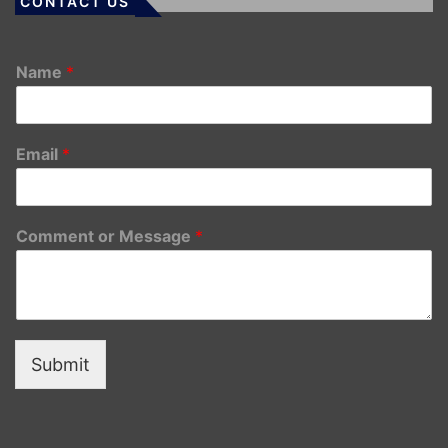
CONTACT US
Name
*
Email
*
Comment or Message
*
Submit