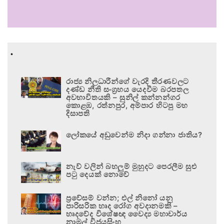
.
රාජ්‍ය නිලධාරීන්ගේ වැරදි තීරණවලට
දණ්ඩ නීති සංග්‍රහය යෙදවීම බරපතල
අවභාවිතයකි – සුනිල් කන්නන්ගර
කොළඹ, රත්නපුර, අම්පාර හිටපු මහ
දිසාපති
ලෝකයේ අඩුවෙන්ම නිදා ගන්නා ජාතිය?
නැව් වලින් බහලුම් මුහුදට පෙරලීම සුළු
පටු දෙයක් නොවේ
ප්‍රවේසම් වන්න; එල් නිනෝ යනු
පාරිසරික හෘද රෝග අවදානමකි –
හෘදවේද විශේෂඥ වෛද්‍ය මහාචාර්ය
නාමල් විජයසිංහ