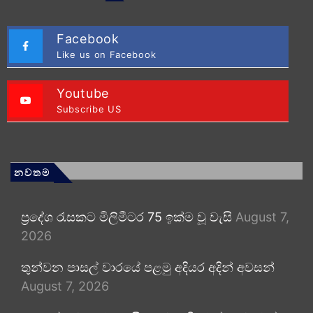
Facebook
Like us on Facebook
Youtube
Subscribe US
නවතම
ප්‍රදේශ රැසකට මිලිමීටර 75 ඉක්ම වූ වැසි
August 7,
2026
තුන්වන පාසල් වාරයේ පළමු අදියර අදින් අවසන්
August 7, 2026