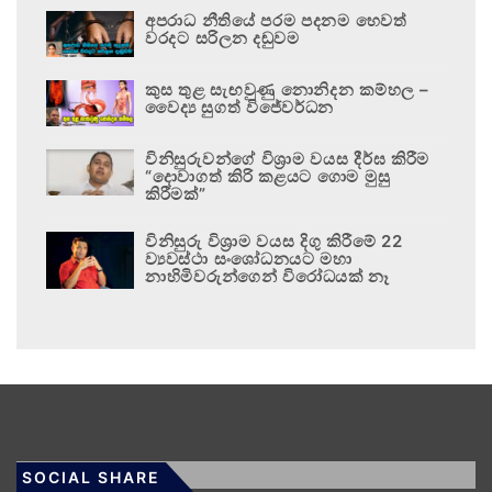
අපරාධ නීතියේ පරම පදනම හෙවත්
වරදට සරිලන දඬුවම
කුස තුළ සැඟවුණු නොනිදන කම්හල –
වෛද්‍ය සුගත් විජේවර්ධන
විනිසුරුවන්ගේ විශ්‍රාම වයස දීර්ඝ කිරීම
“දොවාගත් කිරි කළයට ගොම මුසු
කිරීමක්”
විනිසුරු විශ්‍රාම වයස දිගු කිරීමේ 22
ව්‍යවස්ථා සංශෝධනයට මහා
නාහිමිවරුන්ගෙන් විරෝධයක් නෑ
SOCIAL SHARE