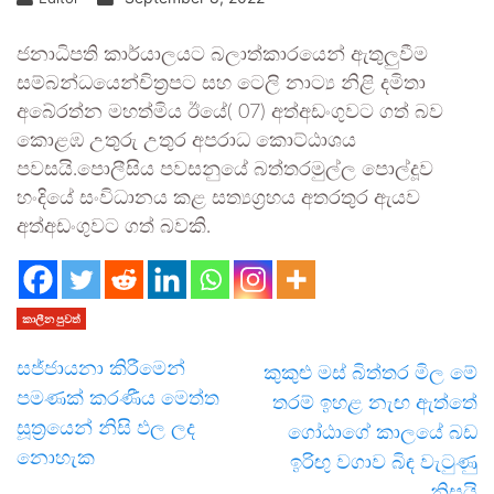
ජනාධිපති කාර්යාලයට බලාත්කාරයෙන් ඇතුලුවීම
සම්බන්ධයෙන්චිත්‍රපට සහ ටෙලි නාට්‍ය නිළි දමිතා
අබේරත්න මහත්මිය ඊයේ( 07) අත්අඩංගුවට ගත් බව
කොළඹ උතුරු උතුර අපරාධ කොට්ඨාශය
පවසයි.පොලීසිය පවසනුයේ බත්තරමුල්ල පොල්දූව
හංදියේ සංවිධානය කළ සත්‍යග්‍රහය අතරතුර ඇයව
අත්අඩංගුවට ගත් බවකි.
කාලීන පුවත්
සජ්ජායනා කිරීමෙන්
කුකුළු මස් බිත්තර මිල මේ
පමණක් කරණීය මෙත්ත
තරම් ඉහළ නැඟ ඇත්තේ
සූත්‍රයෙන් නිසි ඵල ලද
ගෝඨාගේ කාලයේ බඩ
නොහැක
ඉරිඟු වගාව බිඳ වැටුණු
නිසයි