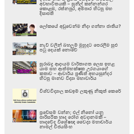
අවභාවිතයකි – සුනිල් කන්නන්ගර
කොළඹ, රත්නපුර, අම්පාර හිටපු මහ
දිසාපති
ලෝකයේ අඩුවෙන්ම නිදා ගන්නා ජාතිය?
නැව් වලින් බහලුම් මුහුදට පෙරලීම සුළු
පටු දෙයක් නොවේ
සුරාබදු ආදායම වාර්තාගත ලෙස ඉහළ
යාම සහ ආත්මභක්ෂක උරගයාගේ
කතාව – ආචාර්ය ප්‍රණීත් අභයසුන්දර
හිටපු මානව විද්‍යා මහාචාර්ය
විශ්වවිද්‍යාල කඩඉම් ලකුණු නිකුත් කෙරේ
ප්‍රවේසම් වන්න; එල් නිනෝ යනු
පාරිසරික හෘද රෝග අවදානමකි –
හෘදවේද විශේෂඥ වෛද්‍ය මහාචාර්ය
නාමල් විජයසිංහ