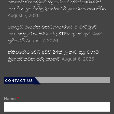
ජාත්‍යන්තරය හමුවේ සිදු කරන හිතුවක්කාරකමක්
නොවිය යුතු විනිසුරුවන්ගේ විශ්‍රාම වයස පමා කිරීම
August 7, 2026
කොළඹ මැගසින් බන්ධනාගාරයේ ‘ඊ’ වාට්ටුවේ
නොසන්සුන් තත්ත්වයක් ; STFය ඇතුළු ආරක්ෂාව
දැඩිකරයි
August 7, 2026
නීතිවිරෝධී වෙබ් අඩවි 24ක් ලංකාව තුළ වහාම
ක්‍රියාත්මකවන පරිදි තහනම්
August 6, 2026
CONTACT US
Name
*