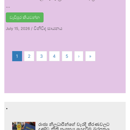
…
වැඩිපුර කියවන්න
විනිවිද සායනය
July 15, 2026
/
1
2
3
4
5
›
»
.
රාජ්‍ය නිලධාරීන්ගේ වැරදි තීරණවලට
දණ්ඩ නීති සංග්‍රහය යෙදවීම බරපතල