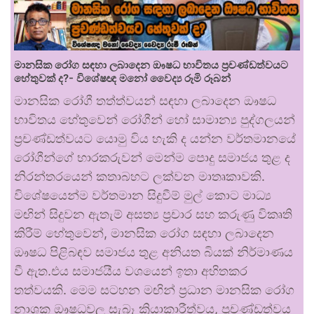
මානසික රෝග සඳහා ලබාදෙන ඖෂධ භාවිතය ප්‍රචණ්ඩත්වයට
හේතුවක් ද?- විශේෂඥ මනෝ වෛද්‍ය රූමි රූබන්
මානසික රෝගී තත්ත්වයන් සඳහා ලබාදෙන ඖෂධ
භාවිතය හේතුවෙන් රෝගීන් හෝ සාමාන්‍ය පුද්ගලයන්
ප්‍රචණ්ඩත්වයට යොමු විය හැකි ද යන්න වර්තමානයේ
රෝගීන්ගේ භාරකරුවන් මෙන්ම පොදු සමාජය තුළ ද
නිරන්තරයෙන් කතාබහට ලක්වන මාතෘකාවකි.
විශේෂයෙන්ම වර්තමාන සිදුවීම් මුල් කොට මාධ්‍ය
මඟින් සිදුවන ඇතැම් අසත්‍ය ප්‍රචාර සහ කරුණු විකෘති
කිරීම් හේතුවෙන්, මානසික රෝග සඳහා ලබාදෙන
ඖෂධ පිළිබඳව සමාජය තුළ අනියත බියක් නිර්මාණය
වී ඇත.එය සමාජයීය වශයෙන් ඉතා අහිතකර
තත්වයකි. මෙම සටහන මඟින් ප්‍රධාන මානසික රෝග
නාශක ඖෂධවල සැබෑ ක්‍රියාකාරීත්වය, ප්‍රචණ්ඩත්වය