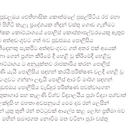
න පූඩලුඔය ඓතිහාසික කොත්මලේ පුසල්පිටිය රජ මහා
ිහිටි කැලෑ ප්‍රදේශයක නිදන් වස්තු ගොඩ ගැනීමට
ක්ෂක කොට්ඨාශයේ පොලිස් කොස්තාපල්වරයෙකු ඇතුළු
ිට අත්අඩංගුවට ගත් බව පූඩළුඔය පොලීසිය
් තිදෙනකු සැකපිට අත්අඩංගුවට ගත් අතර එක් අයෙක්
ෙන් ප්‍රශ්න කිරීමේ දී හෙළි වූ කිරීමේදී හෙළිවූ
්ඨාශය ට අනුයුක්තව රාජකාරිය කරන පොලිස්
යැයි පොලිසිය සඳහන් කරයි.පරීක්ෂණ වලදී හෙළි වූ
ගුවට ගන්නා ලදැයි පොලිස් ආරංචි මාර්ග සඳහන්
ූඩළුඔය පොලීසිය වැඩිදුර පරීක්ෂණ පවත්වාගෙන
ර සහ කැලණි විශ්ව විද්‍යාලයීය පුරා විද්‍යා පශ්චාත්
 ලක්දුසිංහ මහතා අවසනුයේ මෙම දඹ රන් ලෙසින්
න් යුතු තුනී රන් තට්ටුවක් ආලේප කළ ලෝහ ප්‍රතිමා බව
්‍ය මඟින් සමාජගත නොවීම මත වටිනා පුරා වස්තු