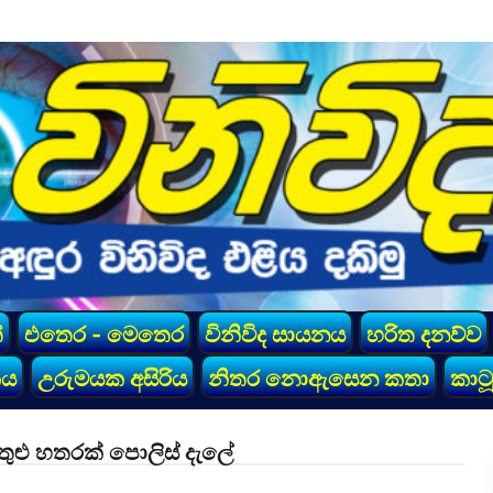
්
එතෙර - මෙතෙර
විනිවිද සායනය
හරිත දනව්ව
කය
උරුමයක අසිරිය
නිතර නොඇසෙන කතා
කාටූ
ුළු හතරක් පොලිස් දැලේ