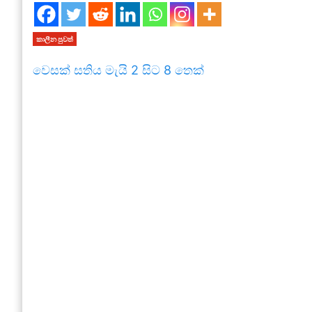
කාලීන පුවත්
වෙසක් සතිය මැයි 2 සිට 8 තෙක්