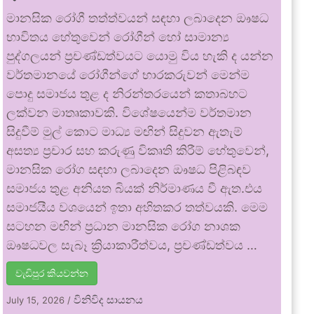
මානසික රෝගී තත්ත්වයන් සඳහා ලබාදෙන ඖෂධ
භාවිතය හේතුවෙන් රෝගීන් හෝ සාමාන්‍ය
පුද්ගලයන් ප්‍රචණ්ඩත්වයට යොමු විය හැකි ද යන්න
වර්තමානයේ රෝගීන්ගේ භාරකරුවන් මෙන්ම
පොදු සමාජය තුළ ද නිරන්තරයෙන් කතාබහට
ලක්වන මාතෘකාවකි. විශේෂයෙන්ම වර්තමාන
සිදුවීම් මුල් කොට මාධ්‍ය මඟින් සිදුවන ඇතැම්
අසත්‍ය ප්‍රචාර සහ කරුණු විකෘති කිරීම් හේතුවෙන්,
මානසික රෝග සඳහා ලබාදෙන ඖෂධ පිළිබඳව
සමාජය තුළ අනියත බියක් නිර්මාණය වී ඇත.එය
සමාජයීය වශයෙන් ඉතා අහිතකර තත්වයකි. මෙම
සටහන මඟින් ප්‍රධාන මානසික රෝග නාශක
ඖෂධවල සැබෑ ක්‍රියාකාරීත්වය, ප්‍රචණ්ඩත්වය …
වැඩිපුර කියවන්න
විනිවිද සායනය
July 15, 2026
/