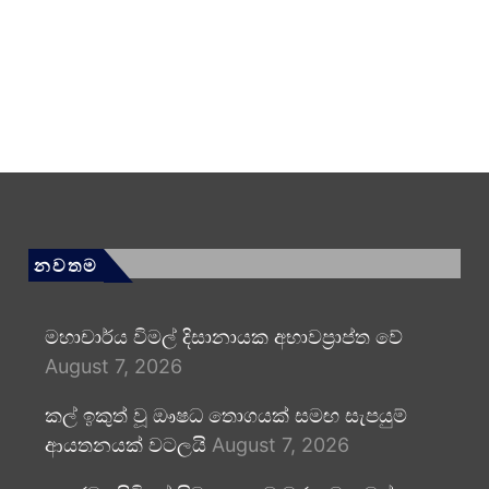
නවතම
මහාචාර්ය විමල් දිසානායක අභාවප්‍රාප්ත වේ
August 7, 2026
කල් ඉකුත් වූ ඖෂධ තොගයක් සමඟ සැපයුම්
ආයතනයක් වටලයි
August 7, 2026