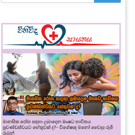
මානසික රෝග සඳහා ලබාදෙන ඖෂධ භාවිතය
ප්‍රචණ්ඩත්වයට හේතුවක් ද?- විශේෂඥ මනෝ වෛද්‍ය රූමි
රූබන්