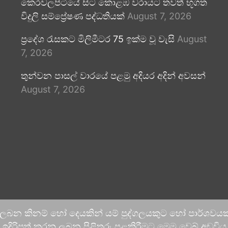
කෙරවලපිටියේ සිට කොළඹ වරායට තවත් භූගත
විදුලි සම්ප්‍රේෂණ පද්ධතියක්
August 7, 2026
ප්‍රදේශ රැසකට මිලිමීටර 75 ඉක්ම වූ වැසි
August
7, 2026
තුන්වන පාසල් වාරයේ පළමු අදියර අදින් අවසන්
August 7, 2026
 ලබන කිනම් හෝ දෙයකින් යම් පුද්ගලයකුට හෝ පාර්ශවයකට
දිරිපත් කරනු ලබන පිළිතුරු පළකිරීමට මෙම වෙබ් අඩවිය ආච