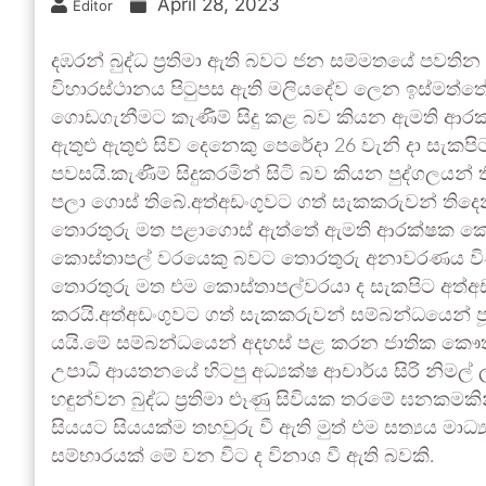
April 28, 2023
Editor
දඹරන් බුද්ධ ප්‍රතිමා ඇති බවට ජන සම්මතයේ පවති
විහාරස්ථානය පිටුපස ඇති මලියදේව ලෙන ඉස්මත්තේ ප
ගොඩගැනීමට කැණීම් සිදු කළ බව කියන ඇමති ආර
ඇතුළු ඇතුළු සිව් දෙනෙකු පෙරේදා 26 වැනි දා සැකප
පවසයි.කැණීම් සිදුකරමින් සිටි බව කියන පුද්ගලයන
පලා ගොස් තිබේ.අත්අඩංගුවට ගත් සැකකරුවන් තිදෙනා ග
තොරතුරු මත පළාගොස් ඇත්තේ ඇමති ආරක්ෂක කොට
කොස්තාපල් වරයෙකු බවට තොරතුරු අනාවරණය විණි 
තොරතුරු මත එම කොස්තාපල්වරයා ද සැකපිට අත්අඩං
කරයි.අත්අඩංගුවට ගත් සැකකරුවන් සම්බන්ධයෙන් ප
යයි.මේ සම්බන්ධයෙන් අදහස් පළ කරන ජාතික කෞතුකාගා
උපාධි ආයතනයේ හිටපු අධ්‍යක්ෂ ආචාර්ය සිරි නිමල්
හඳුන්වන බුද්ධ ප්‍රතිමා ළුෑණු සිවියක තරමේ ඝනකමකි
සියයට සියයක්ම තහවුරු වී ඇති මුත් එම සත්‍යය මාධ
සම්භාරයක් මේ වන විට ද විනාශ වී ඇති බවකි.