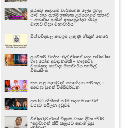
සුරාබදු ආදායම වාර්තාගත ලෙස ඉහළ
යාම සහ ආත්මභක්ෂක උරගයාගේ කතාව
– ආචාර්ය ප්‍රණීත් අභයසුන්දර හිටපු
මානව විද්‍යා මහාචාර්ය
විශ්වවිද්‍යාල කඩඉම් ලකුණු නිකුත් කෙරේ
ප්‍රවේසම් වන්න; එල් නිනෝ යනු පාරිසරික
හෘද රෝග අවදානමකි – හෘදවේද
විශේෂඥ වෛද්‍ය මහාචාර්ය නාමල්
විජයසිංහ
කුස තුළ සැඟවුණු නොනිදන කම්හල –
වෛද්‍ය සුගත් විජේවර්ධන
අපරාධ නීතියේ පරම පදනම හෙවත්
වරදට සරිලන දඬුවම
විනිසුරුවන්ගේ විශ්‍රාම වයස දීර්ඝ කිරීම
“දොවාගත් කිරි කළයට ගොම මුසු
කිරීමක්”