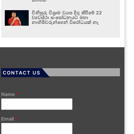
විනිසුරු විශ්‍රාම වයස දිගු කිරීමේ 22
ව්‍යවස්ථා සංශෝධනයට මහා
නාහිමිවරුන්ගෙන් විරෝධයක් නෑ
CONTACT US
Name
*
Email
*