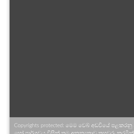
Copyrights protected: මෙම වෙබ් අඩවියේ පළකරනු
හෝ පාර්ශවය විසින් තම අනන්‍යතාව තහවුරු කරමින් ඉ