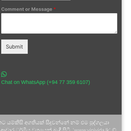
Comment or Message
*
Submit
Chat on WhatsApp (+94 77 359 6107)
 යම්කිසි අගතියක් සිදුවන්නේ නම් එම පුද්ගලයා
ාර ධර්මීය වශයෙන් බැඳී සිටී. 'www.vinivida.lk' ©