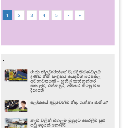
1
2
3
4
5
›
»
.
රාජ්‍ය නිලධාරීන්ගේ වැරදි තීරණවලට
දණ්ඩ නීති සංග්‍රහය යෙදවීම බරපතල
අවභාවිතයකි – සුනිල් කන්නන්ගර
කොළඹ, රත්නපුර, අම්පාර හිටපු මහ
දිසාපති
ලෝකයේ අඩුවෙන්ම නිදා ගන්නා ජාතිය?
නැව් වලින් බහලුම් මුහුදට පෙරලීම සුළු
පටු දෙයක් නොවේ