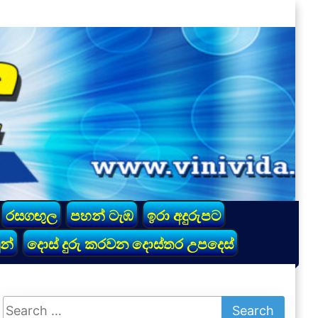
රසගඟුල
පහන් ටැඹ
ඉරා අදුරුපට
න්
දොස් දුරු කරවන දොස්තර උපදෙස්