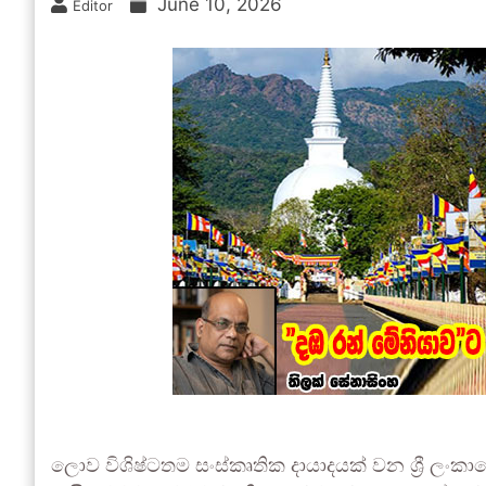
June 10, 2026
Editor
ලොව විශිෂ්ටතම සංස්කෘතික දායාදයක් වන ශ්‍රී ලංක