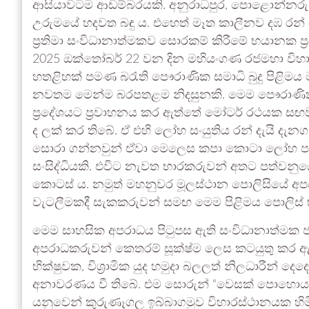
ආසියාවටම ආඩම්බරයකි. අනුරාධපුර, පොළොන්නරු, මහි
උරුමයේ හදවත බඳු ය. එහෙත් මෑත කාලීනව දඹ රන් 
ප්‍රතිමා සංවිධානාත්මකව සොරකම් කිරීමේ භයානක
2025 ඔක්තෝබර් 22 වන දින මහියංගණ රජමහා වි
හතළිහක් පමණ බරැති පෞරාණික සමාධි බුදු පිළිමය 
නවතම මෙන්ම බරපතළම නිදසුනකි. මෙම පෞරාණික සම
ප්‍රදේශයට ප්‍රවාහනය කර ඇත්තේ මෝටර් රථයක සඟ
ද ලක් කර තිබේ. ඒ එහි ලෝහ සංයුතිය රන් දැයි දැන
සොරා ගන්නවුන් ඒවා මෙලෙස කපා කොටා ලෝහ පරී
සංසිද්ධියකි. එවිට නැවත භාරකරුවන් අතට පත්වනුයේ
කොටස් ය. නමුත් මහනුවර මූලස්ථාන පොලිසියේ අප
වැටලීමකදී සැකකරුවන් සමඟ මෙම පිළිමය පොලිස් 
මෙම සාහසික අපරාධය පිටුපස ඇති සංවිධානාත්මක ජා
අපරාධකරුවන් කෙතරම් සූක්ෂ්ම ලෙස කටයුතු කර ඇත
භික්ෂුවක, විශ්‍රාමික යුද හමුදා බලලත් නිලධාරීන් ද
අනාවරණය වී තිබේ. එම සොරුන් “වෙසක් පොහොය නි
යනුවෙන් කුරුණෑගල ඉබ්බාගමුව විහාරස්ථානයක හිමි