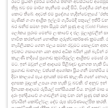
රටේ ප්‍රධාන දුම්රිය මාර්ගය තනන අවස්ථාවේ අඹේපු
තිබූ බව එම මාර්ග තැනීමේ යෙදී සිටි, විදේශීය රන්
කොට තිබේ. අදටත් එම ප්‍රදේශය හැඳින්වෙනුයේ “රත්තර
මැණික් ගංගා ආශ්‍රිත ඉල්ලම් ගැරීමේදී පතුලේ ඉතිරි වන 
බර ඛනිජ සමඟ ඉතා සියුම් රන් සුණු අංශු (Gold Fl
ලෝකය පුරාම මෙන්ම ලංකාවේ ද ජල මූලාශ්‍රවලින් සාම
භාවිත කරන්නේ භෞතික ගුරුත්වාකර්ෂණ ක්‍රමයකි. ර
නෑඹිලියකට ගෙන ජලය සමඟ රවුමට සොලවන අතර, එ
ඉවතට ගසාගෙන යන අතර අධික බරින් යුත් බැවින් රන
කැලණි නදියේ පූගොඩ කුමාරිමුල්ල ආශ්‍රිතව මෙසේ රන්
මට, ඉන් ඔවුන් ලත් ආදායම පිළිබඳව දැනගත හැකි වි
පූගොඩ බානගල වත්තේ අශෝකා ප්‍රියංගනී මහත්මිය මා
දිවා කාලයේ පැය දහයක් පමණ කැලණි ගඟේ නොගැඹුර
දහසක මුදලක් උපයා ගත හැකි වූ බවකි. ඒ අනුව ඉන්
දිනයක ආදායම රුපියල් පන්සියයක් විය. නමුත් මා
දරා ඉන්දියාවේ ගංගාවලින් මතු වන රන් සුණු එක් කරග
ඒවායින් කෝවිල්වල දේව රූප ස්වර්ණාලේපිත කරති. 