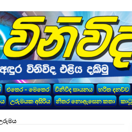
්
එතෙර - මෙතෙර
විනිවිද සායනය
හරිත දනව්ව
කය
උරුමයක අසිරිය
නිතර නොඇසෙන කතා
කාටූ
 උරුමය