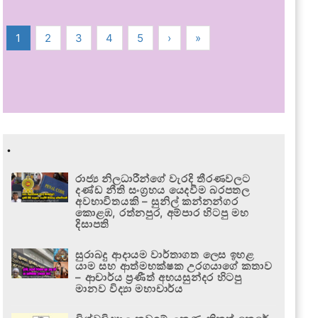
1
2
3
4
5
›
»
.
රාජ්‍ය නිලධාරීන්ගේ වැරදි තීරණවලට
දණ්ඩ නීති සංග්‍රහය යෙදවීම බරපතල
අවභාවිතයකි – සුනිල් කන්නන්ගර
කොළඹ, රත්නපුර, අම්පාර හිටපු මහ
දිසාපති
සුරාබදු ආදායම වාර්තාගත ලෙස ඉහළ
යාම සහ ආත්මභක්ෂක උරගයාගේ කතාව
– ආචාර්ය ප්‍රණීත් අභයසුන්දර හිටපු
මානව විද්‍යා මහාචාර්ය