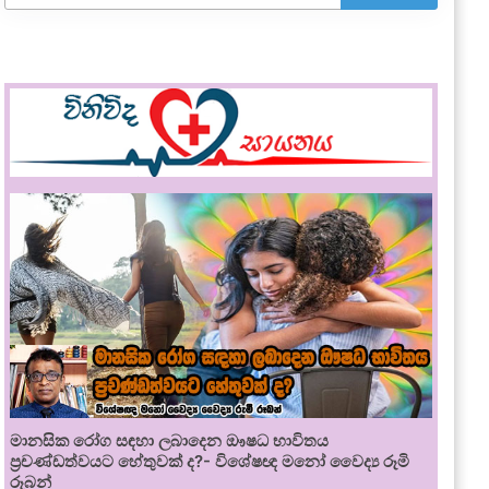
මානසික රෝග සඳහා ලබාදෙන ඖෂධ භාවිතය
ප්‍රචණ්ඩත්වයට හේතුවක් ද?- විශේෂඥ මනෝ වෛද්‍ය රූමි
රූබන්