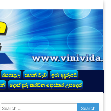
රසගඟුල
පහන් ටැඹ
ඉරා අදුරුපට
න්
දොස් දුරු කරවන දොස්තර උපදෙස්