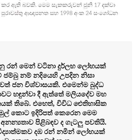
 කර ඇති බවකි. මෙම සැකකරුවන් ජුනි 17 දක්වා
9 පුරාවස්තු ආඥාපනත සහ 1998 අංක 24 සංශෝධන
ු රන් මෙන් වටිනා දුර්ලභ ලෝහයක්
ජම්බු නම් නදියෙහි උපදින නිසා
් ජන විශ්වාසයකි. එමෙන්ම බුද්ධ
 ලංකාවට හඳුන්වා දී ඇත්තේ මලියදේව මහ
යක් තිබේ. එහෙත්, විවිධ ඓතිහාසික
ු මුල් කොට ඉදිරිපත් කෙරෙන මෙම
න්‍යතාව පිළිබඳව ද ගැටලු පවතියි.
 විද්‍යාත්මකව දඹ රන් නමින් ලෝහයක්