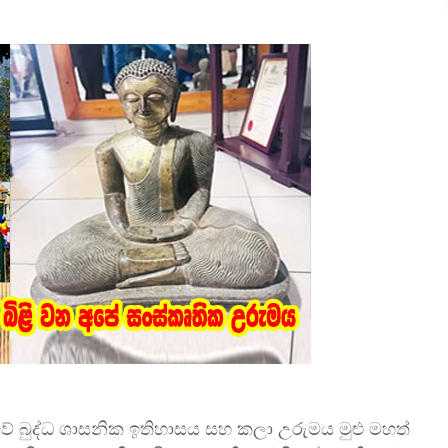
ාවේ බුද්ධ ශාසනික ඉතිහාසය සහ කලා උරුමය මුළු මහත්