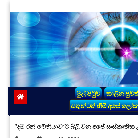
Skip
to
content
vinivida.lk
මුල් පිටුව
කාලීන පුවත
සතුන්ටත් හිමි අපේ ලෝ
“දඹ රන් මේනියාව”ට බිළි වන අපේ සංස්කෘතික