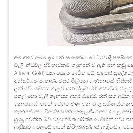
මේ අතර මෙම දඹ රන් සම්බන්ධ යථාර්ථවාදී පසුබිමක් ද
වැලි නිධිවල ස්වභාවිකව තැන්පත් වී ඇති රන් කුඩු හෝ
Alluvial Gold) යන යෙදුම භාවිත වේ. කඳුකර ප්‍රදේශව
අන්තර්ගත පාෂාණ, වසර මිලියන ගණනාවක් තිස්ස
ලක් වේ. මෙසේ ගැලවී යන සියුම් රන් කොටස්, ජල ප්
පතුල් හෝ වැලි තැන්පතු අතර රැඳෙයි. රන් සතු අධික
නොගොස්, ගඟේ වේගය බාල වන වංගු සහිත ස්ථාන
තැන්පත් වේ. විශේෂයෙන්ම කැලණි ගඟේ ඉහළ පෝෂක ප්
සුණු පවතින බව විද්‍යාත්මක පරීක්ෂණ මඟින් පවා
ආශ්‍රිතව ද වලවේ ගඟේ කිරිඉබ්බන්ආර ආශ්‍රිතව ද මෙ