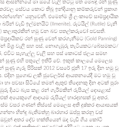
ස්ස ආසන්නයේ මා ඔයේ වැලි තට්ටු මත මෙබඳු රන් සුණු
 ආකරවල සේවය කොට තිබූ ඉන්දියානු කම්කරුවන් ප්‍රකාශ
න්හේන” යනුවෙනි. එමෙන්ම ශ්‍රී ලංකාවේ සාම්ප්‍රදායික
බරින් වැඩි ඉල්මනයිට් (Ilmenite), රූටයිල් (Rutile) වැනි
akes) කලාතුරකින් හමු වන බව පතල්කරුවෝ පවසති.
්ප්‍රදායිකව රන් සුණු වෙන් කරගැනීමට (Gold Panning)
න් මිශ්‍ර වැලි සහ පස්, නොගැඹුරු තැටියකට/බේසමකට/
විට සැහැල්ලු වැලි සහ පස් කොටස් ජලය සමඟ
් සුණු එහි පතුලේ ඉතිරි වේ. ඉකුත් කාලයේ මෙලෙස
 සුණු ගැරූ පිරිසක් 2012 වසරේ ජූනි 17 ඉරු දින හමු වූ
ය. එදින පූගොඩ ලකී ජුවෙලර්ස් ආයතනයේදී මට හමු වූ
 හා පවසා සිටියේ තමන් ඇතුළු තිදෙනකු දින අටක් පුරා
ු දියට බැස කළ රන් ගැරීමකින් රුපියල් දොළොස්
 එක් අයෙකුගේ ආදායම රුපියල් හාරදහසක් වූ අතර,
ස සේම වසර ගණන් තිස්සේ මෙලෙස අති දුෂ්කර ආයාසයක්
න්නා හින්දු බැතිමත්හු බාරහාර ඔප්පු කරනු වස්
ඔවුන් අතර දේව භක්තියෙන් ඔද වැඩී ගිය කෝටි