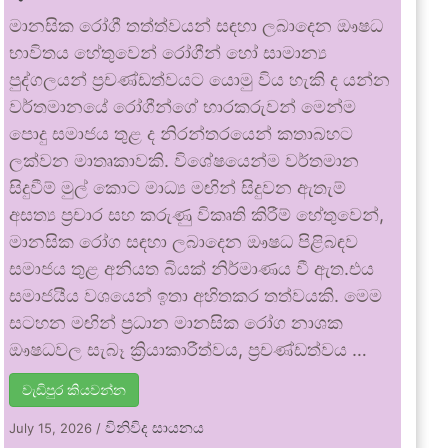
මානසික රෝගී තත්ත්වයන් සඳහා ලබාදෙන ඖෂධ
භාවිතය හේතුවෙන් රෝගීන් හෝ සාමාන්‍ය
පුද්ගලයන් ප්‍රචණ්ඩත්වයට යොමු විය හැකි ද යන්න
වර්තමානයේ රෝගීන්ගේ භාරකරුවන් මෙන්ම
පොදු සමාජය තුළ ද නිරන්තරයෙන් කතාබහට
ලක්වන මාතෘකාවකි. විශේෂයෙන්ම වර්තමාන
සිදුවීම් මුල් කොට මාධ්‍ය මඟින් සිදුවන ඇතැම්
අසත්‍ය ප්‍රචාර සහ කරුණු විකෘති කිරීම් හේතුවෙන්,
මානසික රෝග සඳහා ලබාදෙන ඖෂධ පිළිබඳව
සමාජය තුළ අනියත බියක් නිර්මාණය වී ඇත.එය
සමාජයීය වශයෙන් ඉතා අහිතකර තත්වයකි. මෙම
සටහන මඟින් ප්‍රධාන මානසික රෝග නාශක
ඖෂධවල සැබෑ ක්‍රියාකාරීත්වය, ප්‍රචණ්ඩත්වය …
වැඩිපුර කියවන්න
විනිවිද සායනය
July 15, 2026
/