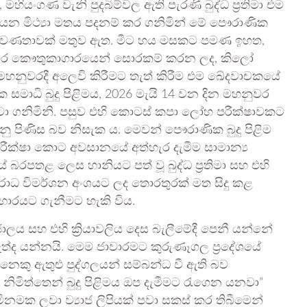
යංගණ වැනි පුදබිම්වල ඇති පැරණි බුද්ධ ප්‍රතිමා එම
යන මිථ්‍යා මතය පදනම් කර ගනිමින් මේ පෞරාණික
 ප්‍රවණතාවක් මතුව ඇත. මීට හය මසකට පමණ ඉහත,
හාර කෞතුකාගාරයෙන් සොරකම් කරන ලද, කිලෝ
මහනුවරදී අලෙවි කිරීමට තැත් කිරීම එම ඛේදවාචකයේ
ාධි බුදු පිළිමය, 2026 මැයි 14 වන දින මහනුවර
වා ගනිමිනි. පසුව එහි කොටස් කපා ලෝහ පරීක්ෂාවකට
ගනු පිණිස බව නිසැක ය. මෙවන් පෞරාණික බුදු පිළිම
ක්ෂා කොට අවසානයේ අත්හැර දැමීම සාමාන්‍ය
 බරපතළ ලෙස හානියට පත් වූ බුද්ධ ප්‍රතිමා සහ එහි
රාධ විමර්ශන අංශයට ලද තොරතුරක් මත සිදු කළ
භාරයට ගැනීමට හැකි විය.
ලය සහ එහි ක්‍රියාවලිය දෙස බැලීමේදී පෙනී යන්නේ
්ද යන්නයි. මෙම ජාවාරමට කුරුණෑගල ප්‍රදේශයේ
ෙදෙනෙකු ඇතුළු පුද්ගලයන් සම්බන්ධ වී ඇති බව
මිත්තෙන් බුදු පිළිමය ඔප දැමීමට රැගෙන යනවා”
නමක ලවා ව්‍යාජ ලිපියක් පවා සකස් කර තිබීමෙන්