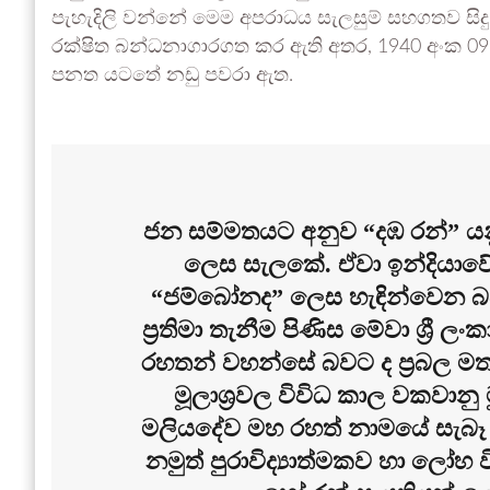
පැහැදිලි වන්නේ මෙම අපරාධය සැලසුම් සහගතව සිදු
රක්ෂිත බන්ධනාගාරගත කර ඇති අතර, 1940 අංක 0
පනත යටතේ නඩු පවරා ඇත.
ජන සම්මතයට අනුව “දඹ රන්” යන
ලෙස සැලකේ. ඒවා ඉන්දියාවේ 
“ජම්බෝනද” ලෙස හැඳින්වෙන බවත
ප්‍රතිමා තැනීම පිණිස මේවා ශ්‍රී
රහතන් වහන්සේ බවට ද ප්‍රබල මත
මූලාශ්‍රවල විවිධ කාල වකවාන
මලියදේව මහ රහත් නාමයේ සැබෑ අන
නමුත් පුරාවිද්‍යාත්මකව හා ලෝහ