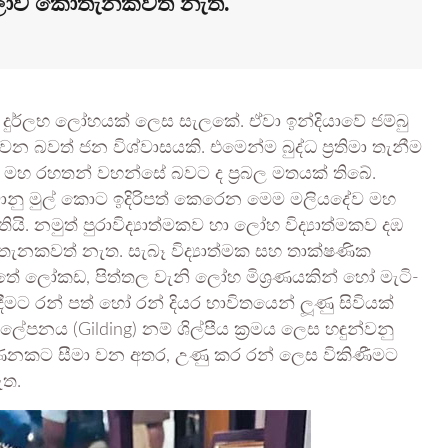
 ලොව කොතැනකවත් නැත.
 දුර්ලභ ලෝහයක් ලෙස සැලකේ. ඒවා ඉන්දියාවේ ජම්බු
න බවත් ජන විශ්වාසයකි. එමෙන්ම බුද්ධ ප්‍රතිමා තැනීම
දේව මහ රහතන් වහන්සේ බවට ද ප්‍රබල මතයක් තිබේ.
කවානු මුල් කොට ඉදිරිපත් කෙරෙන මෙම මලියදේව මහ
ි. නමුත් පුරාවිද්‍යාත්මකව හා ලෝහ විද්‍යාත්මකව දඹ
නකවත් නැත. සැබෑ විද්‍යාත්මක සහ තාක්ෂණික
ත්තේ ලෝකඩ, පිත්තල වැනි ලෝහ මිශ්‍රණයකින් හෝ මැටි-
ීමට රන් පත් හෝ රන් දියර භාවිතයෙන් ලූණු සිවියක්
ේපනය (Gilding) නම් ශිල්පීය ක්‍රමය ලෙස හඳුන්වනු
 ගණනකට සීමා වන අතර, උණු කර රන් ලෙස විකිණීමට
ැත.