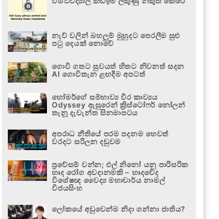
විශ්වවිද්‍යාල කඩඉම් ලකුණු නිකුත් කෙරේ
නැව් වලින් බහලුම් මුහුදට පෙරලීම සුළු
පටු දෙයක් නොවේ
ගොවි ගතට සුවයත් හිතට නිවනත් සදන
AI ගොවිතැන ළඟදීම අපටත්
හෝමර්ගේ සම්භාව්‍ය වීර කාව්‍යය
Odyssey ඇසුරෙන් ක්‍රිස්ටෝෆර් නෝලන්
තැනූ දැවැන්ත සිනමාපටය
අපරාධ නීතියේ පරම පදනම හෙවත්
වරදට සරිලන දඬුවම
ප්‍රවේසම් වන්න; එල් නිනෝ යනු පාරිසරික
හෘද රෝග අවදානමකි – හෘදවේද
විශේෂඥ වෛද්‍ය මහාචාර්ය නාමල්
විජයසිංහ
ලෝකයේ අඩුවෙන්ම නිදා ගන්නා ජාතිය?