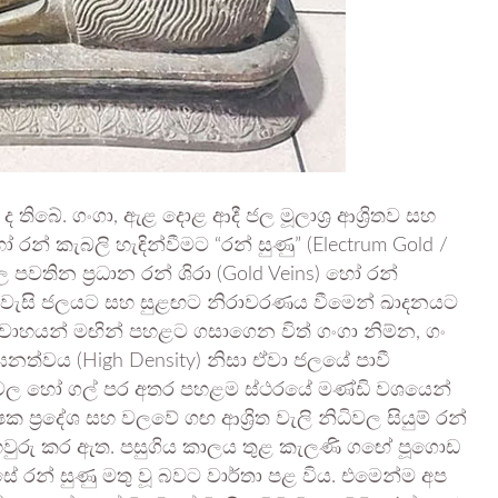
 තිබේ. ගංගා, ඇළ දොළ ආදී ජල මූලාශ්‍ර ආශ්‍රිතව සහ
 රන් කැබලි හැඳින්වීමට “රන් සුණු” (Electrum Gold /
ල පවතින ප්‍රධාන රන් ශිරා (Gold Veins) හෝ රන්
ේ වැසි ජලයට සහ සුළඟට නිරාවරණය වීමෙන් ඛාදනයට
‍රවාහයන් මඟින් පහළට ගසාගෙන විත් ගංගා නිම්න, ගං
 ඝනත්වය (High Density) නිසා ඒවා ජලයේ පාවී
වල හෝ ගල් පර අතර පහළම ස්ථරයේ මණ්ඩි වශයෙන්
‍රදේශ සහ වලවේ ගඟ ආශ්‍රිත වැලි නිධිවල සියුම් රන්
 තහවුරු කර ඇත. පසුගිය කාලය තුළ කැලණි ගඟේ පූගොඩ
සේ රන් සුණු මතු වූ බවට වාර්තා පළ විය. එමෙන්ම අප