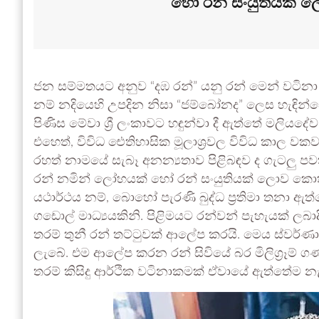
හෝ රන් සංයුතියක්
ජන සම්මතයට අනුව “දඹ රන්” යනු රන් මෙන් වටිනා
නම් නදියෙහි උපදින නිසා “ජම්බෝනද” ලෙස හැඳින්වෙ
පිණිස මේවා ශ්‍රී ලංකාවට හඳුන්වා දී ඇත්තේ මලිය
එහෙත්, විවිධ ඓතිහාසික මූලාශ්‍රවල විවිධ කාල ව
රහත් නාමයේ සැබෑ අනන්‍යතාව පිළිබඳව ද ගැටලු පවතිය
රන් නමින් ලෝහයක් හෝ රන් සංයුතියක් ලොව කොතැ
යථාර්ථය නම්, බොහෝ පැරණි බුද්ධ ප්‍රතිමා තනා ඇ
ගඩොල් මාධ්‍යයකිනි. පිළිමයට රන්වන් පැහැයක් ලබාද
තරම් තුනී රන් තට්ටුවක් ආලේප කරයි. මෙය ස්වර්ණාල
ලැබේ. එම ආලේප කරන රන් සිවියේ බර මිලිග්‍රෑම්
තරම් කිසිදු ආර්ථික වටිනාකමක් ඒවායේ ඇත්තේම න