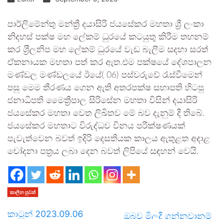
පාර්ලිමේන්තු මන්ත්‍රී දයාසිරි ජයසේකර මහතා ශ්‍රී ලංකා
නිදහස් පක්ෂ මහ ලේකම් ධුරයේ කටයුතු කිරීම තහනම්
කර ශ‍්‍රීලනිප මහ ලේකම් ධුරයේ වැඩ බැලීම සදහා සරත්
ඒකනායක මහතා පත් කර ඇත.එම පක්ෂයේ දේශපාලන
මණ්ඩල මණ්ඩලයේ ඊයේ( 06) පස්වරුවේ රැස්වීමෙන්
පසු මෙම තීරණය ගෙන ඇති අතරපක්ෂ සභාපති හිටපු
ජනාධිපති මෛත්‍රීපාල සිරිසේන මහතා විසින් දයාසිරි
ජයසේකර මහතා වෙත ලිඛිතව මේ බව දැනුම් දී තිබේ.
ජයසේකර මහතාට විරුද්ධව විනය පරීක්ෂණයක්
පැවැත්වෙන බවත් ඉදිරි දෙසතියක කාලය ඇතුළත අදාළ
චෝදනා පත්‍රය ලබා දෙන බවත් ලිපියේ සඳහන් වෙයි.
කාලීන පුවත්
කාටූන් 2023.09.06
ඔබව මිලදී ගන්නවානම්