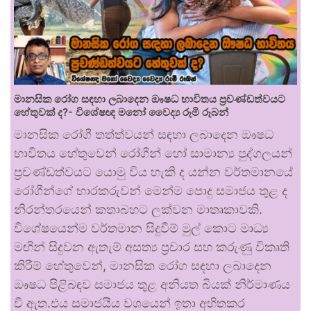
මානසික රෝග සඳහා ලබාදෙන ඖෂධ භාවිතය ප්‍රචණ්ඩත්වයට
හේතුවක් ද?- විශේෂඥ මනෝ වෛද්‍ය රූමි රූබන්
මානසික රෝගී තත්ත්වයන් සඳහා ලබාදෙන ඖෂධ
භාවිතය හේතුවෙන් රෝගීන් හෝ සාමාන්‍ය පුද්ගලයන්
ප්‍රචණ්ඩත්වයට යොමු විය හැකි ද යන්න වර්තමානයේ
රෝගීන්ගේ භාරකරුවන් මෙන්ම පොදු සමාජය තුළ ද
නිරන්තරයෙන් කතාබහට ලක්වන මාතෘකාවකි.
විශේෂයෙන්ම වර්තමාන සිදුවීම් මුල් කොට මාධ්‍ය
මඟින් සිදුවන ඇතැම් අසත්‍ය ප්‍රචාර සහ කරුණු විකෘති
කිරීම් හේතුවෙන්, මානසික රෝග සඳහා ලබාදෙන
ඖෂධ පිළිබඳව සමාජය තුළ අනියත බියක් නිර්මාණය
වී ඇත.එය සමාජයීය වශයෙන් ඉතා අහිතකර