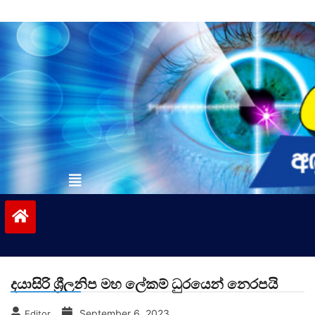
Skip
to
content
vinivida.lk
දයාසිරි ශ්‍රීලනිප මහ ලේකම් ධුරයෙන් නෙරපයි
September 6, 2023
Editor