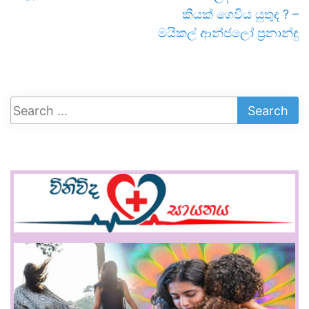
කීයක් ගෙවිය යුතුද ? –
මයිකල් ආන්ජලෝ ප්‍රනාන්දු