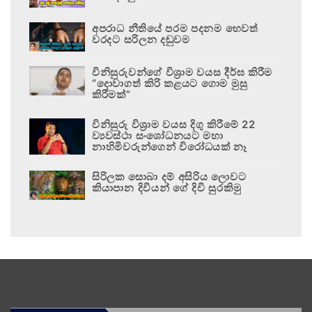
අපරාධ නීතියේ පරම පදනම හෙවත්
වරදට සරිලන දඬුවම
විනිසුරුවන්ගේ විශ්‍රාම වයස දීර්ඝ කිරීම
“දොවාගත් කිරි කළයට ගොම මුසු
කිරීමක්”
විනිසුරු විශ්‍රාම වයස දිගු කිරීමේ 22
ව්‍යවස්ථා සංශෝධනයට මහා
නාහිමිවරුන්ගෙන් විරෝධයක් නෑ
සිරිලක සොබා දම් අසිරිය ලොවට
කියාපාන දිවියන් ගේ දිවි සුරකිමු