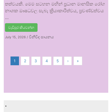
තත්වයකි. මෙම සටහන මඟින් ප්‍රධාන මානසික රෝග
නාශක ඖෂධවල සැබෑ ක්‍රියාකාරීත්වය, ප්‍රචණ්ඩත්වය
…
වැඩිපුර කියවන්න
විනිවිද සායනය
July 15, 2026
/
1
2
3
4
5
›
»
.