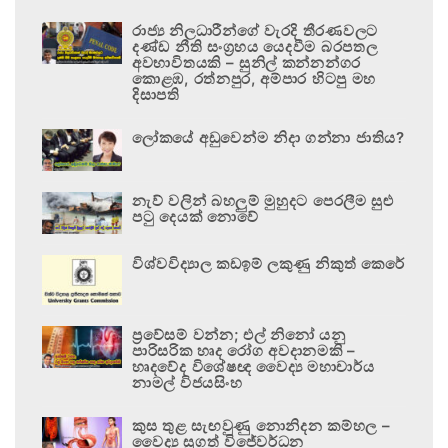
රාජ්‍ය නිලධාරීන්ගේ වැරදි තීරණවලට
දණ්ඩ නීති සංග්‍රහය යෙදවීම බරපතල
අවභාවිතයකි – සුනිල් කන්නන්ගර
කොළඹ, රත්නපුර, අම්පාර හිටපු මහ
දිසාපති
ලෝකයේ අඩුවෙන්ම නිදා ගන්නා ජාතිය?
නැව් වලින් බහලුම් මුහුදට පෙරලීම සුළු
පටු දෙයක් නොවේ
විශ්වවිද්‍යාල කඩඉම් ලකුණු නිකුත් කෙරේ
ප්‍රවේසම් වන්න; එල් නිනෝ යනු
පාරිසරික හෘද රෝග අවදානමකි –
හෘදවේද විශේෂඥ වෛද්‍ය මහාචාර්ය
නාමල් විජයසිංහ
කුස තුළ සැඟවුණු නොනිදන කම්හල –
වෛද්‍ය සුගත් විජේවර්ධන