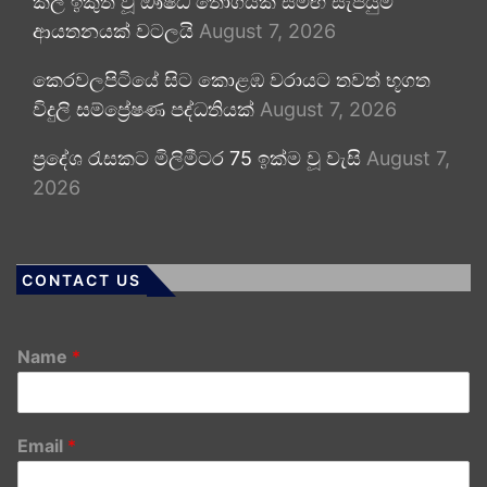
කල් ඉකුත් වූ ඖෂධ තොගයක් සමඟ සැපයුම්
ආයතනයක් වටලයි
August 7, 2026
කෙරවලපිටියේ සිට කොළඹ වරායට තවත් භූගත
විදුලි සම්ප්‍රේෂණ පද්ධතියක්
August 7, 2026
ප්‍රදේශ රැසකට මිලිමීටර 75 ඉක්ම වූ වැසි
August 7,
2026
CONTACT US
Name
*
Email
*