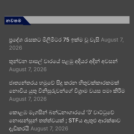
නවතම
ප්‍රදේශ රැසකට මිලිමීටර 75 ඉක්ම වූ වැසි
August 7,
2026
තුන්වන පාසල් වාරයේ පළමු අදියර අදින් අවසන්
August 7, 2026
ජාත්‍යන්තරය හමුවේ සිදු කරන හිතුවක්කාරකමක්
නොවිය යුතු විනිසුරුවන්ගේ විශ්‍රාම වයස පමා කිරීම
August 7, 2026
කොළඹ මැගසින් බන්ධනාගාරයේ ‘ඊ’ වාට්ටුවේ
නොසන්සුන් තත්ත්වයක් ; STFය ඇතුළු ආරක්ෂාව
දැඩිකරයි
August 7, 2026