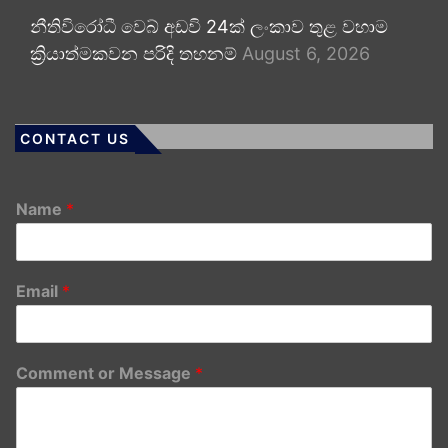
නීතිවිරෝධී වෙබ් අඩවි 24ක් ලංකාව තුළ වහාම
ක්‍රියාත්මකවන පරිදි තහනම්
August 6, 2026
CONTACT US
Name
*
Email
*
Comment or Message
*