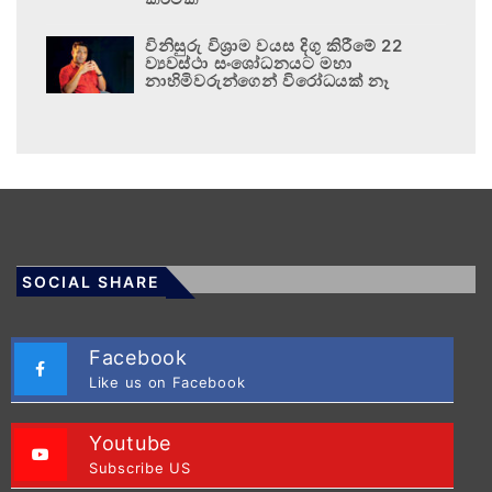
විනිසුරු විශ්‍රාම වයස දිගු කිරීමේ 22
ව්‍යවස්ථා සංශෝධනයට මහා
නාහිමිවරුන්ගෙන් විරෝධයක් නෑ
SOCIAL SHARE
Facebook
Like us on Facebook
Youtube
Subscribe US