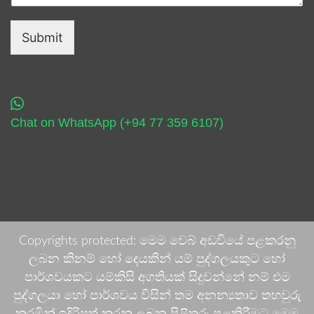
Submit
Chat on WhatsApp (+94 77 359 6107)
Copyrights protected: මෙම වෙබ් අඩවියේ පළකරනු
ලබන කිනම් හෝ දෙයකින් යම් පුද්ගලයකුට හෝ
පාර්ශවයකට යම්කිසි අගතියක් සිදුවන්නේ නම් එම
පුද්ගලයා හෝ පාර්ශවය විසින් තම අනන්‍යතාව තහවුරු
කරමින් ඉදිරිපත් කරනු ලබන පිළිතුරු පළකිරීමට මෙම