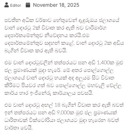
November 18, 2025
Editor
පවතින අධික වර්ෂාව හේතුවෙන් දැදුරුඔය ජලාශයේ
වාන් දොරටු 2ක් විවෘත කර ඇති බව වාරිමාර්ග
දෙපාර්තමේන්තුව නිවේදනය කරයි.එම
දෙපාර්තමේන්තුව සඳහන් කළේ, වාන් දොරටු 2ක අඩිය
බැගින් විවෘත කර ඇති බවයි.
එම වාන් දොරටුවලින් තත්පරයට ඝන අඩි 1,400ක මුළු
ජල ප්‍රමාණයක් මුදා හැරේ. මේ අතර පොල්ගොල්ල
ජලාශයේ වාන් දොරටු හයක් අද අලුයම සිට විවෘත
කිරීමට පියවර ගත් බව පොල්ගොල්ල මහවැලි වේල්ල
කාර්ය භාර ඉංජිනේරු කාර්යාලය පවසයි.
එම වාන් දොරටු අඟල් 18 බැගින් විවෘත කර ඇති බවත්
ඉන් තත්පරයට ඝන අඩි 9,000ක මුළු ජල ප්‍රමාණයක්
ධාරිතාවක් වික්ටෝරියා ජලාශයට මුදා හැරෙන බවත්
වාර්තා වෙයි.