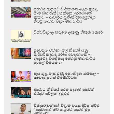
සුරාබදු ආදායම වාර්තාගත ලෙස ඉහළ
යාම සහ ආත්මභක්ෂක උරගයාගේ
කතාව – ආචාර්ය ප්‍රණීත් අභයසුන්දර
හිටපු මානව විද්‍යා මහාචාර්ය
විශ්වවිද්‍යාල කඩඉම් ලකුණු නිකුත් කෙරේ
ප්‍රවේසම් වන්න; එල් නිනෝ යනු
පාරිසරික හෘද රෝග අවදානමකි –
හෘදවේද විශේෂඥ වෛද්‍ය මහාචාර්ය
නාමල් විජයසිංහ
කුස තුළ සැඟවුණු නොනිදන කම්හල –
වෛද්‍ය සුගත් විජේවර්ධන
අපරාධ නීතියේ පරම පදනම හෙවත්
වරදට සරිලන දඬුවම
විනිසුරුවන්ගේ විශ්‍රාම වයස දීර්ඝ කිරීම
“දොවාගත් කිරි කළයට ගොම මුසු
කිරීමක්”