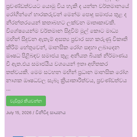
ප්‍රචණ්ඩත්වයට යොමු විය හැකි ද යන්න වර්තමානයේ
රෝගීන්ගේ භාරකරුවන් මෙන්ම පොදු සමාජය තුළ ද
නිරන්තරයෙන් කතාබහට ලක්වන මාතෘකාවකි.
විශේෂයෙන්ම වර්තමාන සිදුවීම් මුල් කොට මාධ්‍ය
මඟින් සිදුවන ඇතැම් අසත්‍ය ප්‍රචාර සහ කරුණු විකෘති
කිරීම් හේතුවෙන්, මානසික රෝග සඳහා ලබාදෙන
ඖෂධ පිළිබඳව සමාජය තුළ අනියත බියක් නිර්මාණය
වී ඇත.එය සමාජයීය වශයෙන් ඉතා අහිතකර
තත්වයකි. මෙම සටහන මඟින් ප්‍රධාන මානසික රෝග
නාශක ඖෂධවල සැබෑ ක්‍රියාකාරීත්වය, ප්‍රචණ්ඩත්වය
…
වැඩිපුර කියවන්න
විනිවිද සායනය
July 15, 2026
/