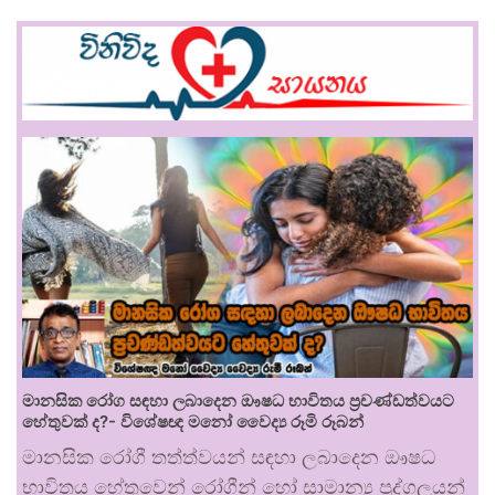
මානසික රෝග සඳහා ලබාදෙන ඖෂධ භාවිතය ප්‍රචණ්ඩත්වයට
හේතුවක් ද?- විශේෂඥ මනෝ වෛද්‍ය රූමි රූබන්
මානසික රෝගී තත්ත්වයන් සඳහා ලබාදෙන ඖෂධ
භාවිතය හේතුවෙන් රෝගීන් හෝ සාමාන්‍ය පුද්ගලයන්