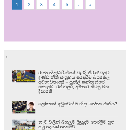
1
2
3
4
5
›
»
.
රාජ්‍ය නිලධාරීන්ගේ වැරදි තීරණවලට
දණ්ඩ නීති සංග්‍රහය යෙදවීම බරපතල
අවභාවිතයකි – සුනිල් කන්නන්ගර
කොළඹ, රත්නපුර, අම්පාර හිටපු මහ
දිසාපති
ලෝකයේ අඩුවෙන්ම නිදා ගන්නා ජාතිය?
නැව් වලින් බහලුම් මුහුදට පෙරලීම සුළු
පටු දෙයක් නොවේ