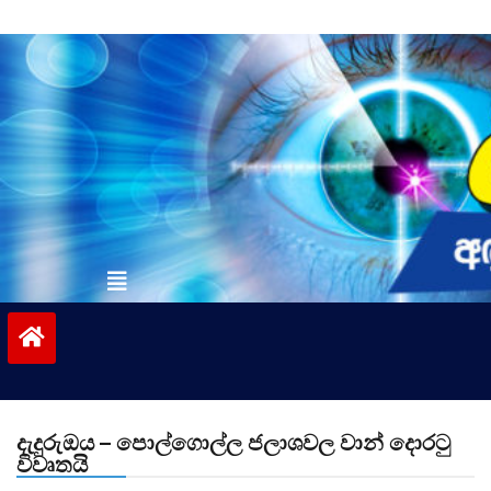
Skip
to
content
vinivida.lk
දැදුරුඔය – පොල්ගොල්ල ජලාශවල වාන් දොරටු
විවෘතයි