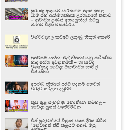
සුරාබදු ආදායම වාර්තාගත ලෙස ඉහළ
යාම සහ ආත්මභක්ෂක උරගයාගේ කතාව
– ආචාර්ය ප්‍රණීත් අභයසුන්දර හිටපු
මානව විද්‍යා මහාචාර්ය
විශ්වවිද්‍යාල කඩඉම් ලකුණු නිකුත් කෙරේ
ප්‍රවේසම් වන්න; එල් නිනෝ යනු පාරිසරික
හෘද රෝග අවදානමකි – හෘදවේද
විශේෂඥ වෛද්‍ය මහාචාර්ය නාමල්
විජයසිංහ
අපරාධ නීතියේ පරම පදනම හෙවත්
වරදට සරිලන දඬුවම
කුස තුළ සැඟවුණු නොනිදන කම්හල –
වෛද්‍ය සුගත් විජේවර්ධන
විනිසුරුවන්ගේ විශ්‍රාම වයස දීර්ඝ කිරීම
“දොවාගත් කිරි කළයට ගොම මුසු
කිරීමක්”