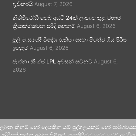
දැඩිකරයි
August 7, 2026
නීතිවිරෝධී වෙබ් අඩවි 24ක් ලංකාව තුළ වහාම
ක්‍රියාත්මකවන පරිදි තහනම්
August 6, 2026
ජූලි මාසයේදී විදේශ රැකියා සඳහා පිටත්ව ගිය පිරිස
ඉහළට
August 6, 2026
ජැෆ්නා කිංග්ස් LPL අවසන් සටනට
August 6,
2026
 ලබන කිනම් හෝ දෙයකින් යම් පුද්ගලයකුට හෝ පාර්ශවයකට
දිරිපත් කරනු ලබන පිළිතුරු පළකිරීමට මෙම වෙබ් අඩවිය ආච