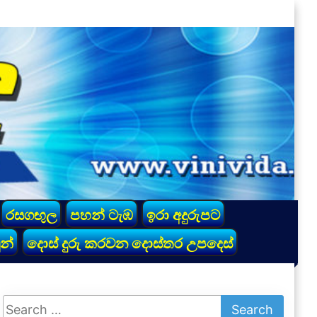
රසගඟුල
පහන් ටැඹ
ඉරා අදුරුපට
න්
දොස් දුරු කරවන දොස්තර උපදෙස්