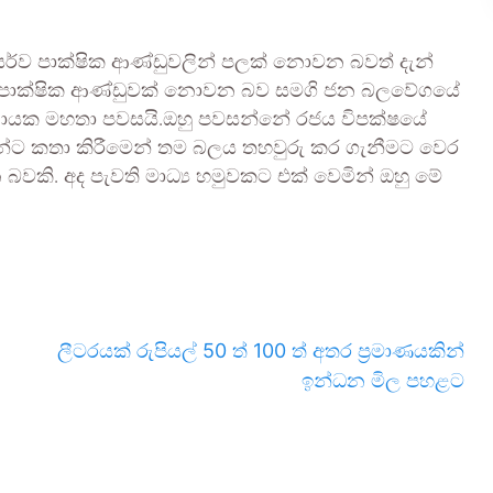
ර්ව පාක්ෂික ආණ්ඩුවලින් පලක් නොවන බවත් දැන්
සර්ව පාක්ෂික ආණ්ඩුවක් නොවන බව සමගි ජන බලවේගයේ
අත්තනායක මහතා පවසයි.ඔහු පවසන්නේ රජය විපක්ෂයේ
්ට කතා කිරීමෙන් තම බලය තහවුරු කර ගැනීමට වෙර
කි. අද පැවති මාධ්‍ය හමුවකට එක් වෙමින් ඔහු මේ
ලීටරයක් රුපියල් 50 ත් 100 ත් අතර ප්‍රමාණයකින්
ඉන්ධන මිල පහළට