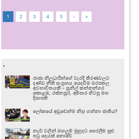
1
2
3
4
5
›
»
.
රාජ්‍ය නිලධාරීන්ගේ වැරදි තීරණවලට
දණ්ඩ නීති සංග්‍රහය යෙදවීම බරපතල
අවභාවිතයකි – සුනිල් කන්නන්ගර
කොළඹ, රත්නපුර, අම්පාර හිටපු මහ
දිසාපති
ලෝකයේ අඩුවෙන්ම නිදා ගන්නා ජාතිය?
නැව් වලින් බහලුම් මුහුදට පෙරලීම සුළු
පටු දෙයක් නොවේ