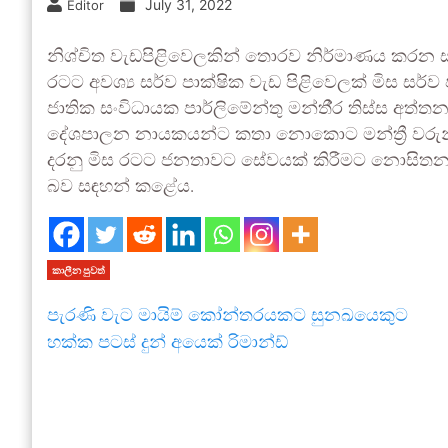
July 31, 2022
Editor
නිශ්චිත වැඩපිළිවෙලකින් තොරව නිර්මාණය කරන ස
රටට අවශ්‍ය සර්ව පාක්ෂික වැඩ පිළිවෙලක් මිස 
ජාතික සංවිධායක පාර්ලිමේන්තු මන්තී‍්‍ර තිස්ස 
දේශපාලන නායකයන්ට කතා නොකොට මන්ත්‍රී වරුන
දරනු මිස රටට ජනතාවට සේවයක් කිරීමට නොසිතන බව
බව සඳහන් කළේය.
කාලීන පුවත්
පැරණි වැට මායිම් කෝන්තරයකට සුනඛයෙකුට
හක්ක පටස් දුන් අයෙක් රිමාන්ඩ්