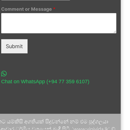
Comment or Message
*
Submit
Chat on WhatsApp (+94 77 359 6107)
 යම්කිසි අගතියක් සිදුවන්නේ නම් එම පුද්ගලයා
ාර ධර්මීය වශයෙන් බැඳී සිටී. 'www.vinivida.lk' ©