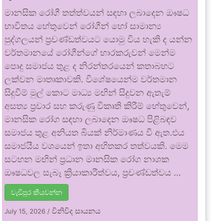
මානසික රෝගී තත්ත්වයන් සඳහා ලබාදෙන ඖෂධ
භාවිතය හේතුවෙන් රෝගීන් හෝ සාමාන්‍ය
පුද්ගලයන් ප්‍රචණ්ඩත්වයට යොමු විය හැකි ද යන්න
වර්තමානයේ රෝගීන්ගේ භාරකරුවන් මෙන්ම
පොදු සමාජය තුළ ද නිරන්තරයෙන් කතාබහට
ලක්වන මාතෘකාවකි. විශේෂයෙන්ම වර්තමාන
සිදුවීම් මුල් කොට මාධ්‍ය මඟින් සිදුවන ඇතැම්
අසත්‍ය ප්‍රචාර සහ කරුණු විකෘති කිරීම් හේතුවෙන්,
මානසික රෝග සඳහා ලබාදෙන ඖෂධ පිළිබඳව
සමාජය තුළ අනියත බියක් නිර්මාණය වී ඇත.එය
සමාජයීය වශයෙන් ඉතා අහිතකර තත්වයකි. මෙම
සටහන මඟින් ප්‍රධාන මානසික රෝග නාශක
ඖෂධවල සැබෑ ක්‍රියාකාරීත්වය, ප්‍රචණ්ඩත්වය …
වැඩිපුර කියවන්න
විනිවිද සායනය
July 15, 2026
/