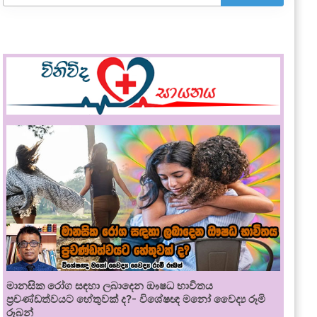
මානසික රෝග සඳහා ලබාදෙන ඖෂධ භාවිතය
ප්‍රචණ්ඩත්වයට හේතුවක් ද?- විශේෂඥ මනෝ වෛද්‍ය රූමි
රූබන්