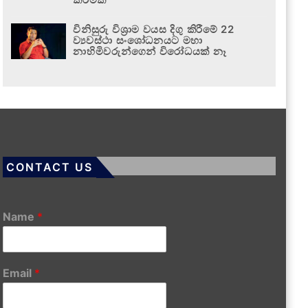
විනිසුරු විශ්‍රාම වයස දිගු කිරීමේ 22
ව්‍යවස්ථා සංශෝධනයට මහා
නාහිමිවරුන්ගෙන් විරෝධයක් නෑ
CONTACT US
Name
*
Email
*