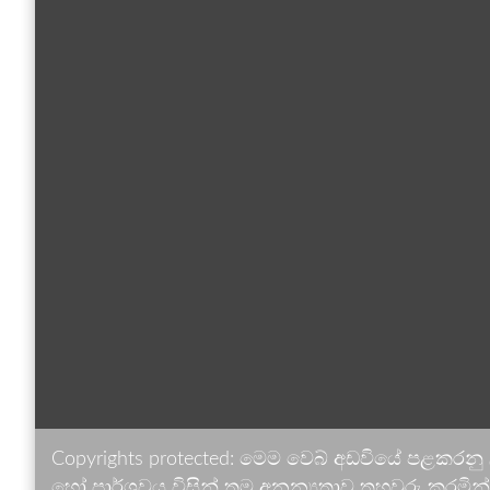
Copyrights protected: මෙම වෙබ් අඩවියේ පළකරනු
හෝ පාර්ශවය විසින් තම අනන්‍යතාව තහවුරු කරමින් ඉ