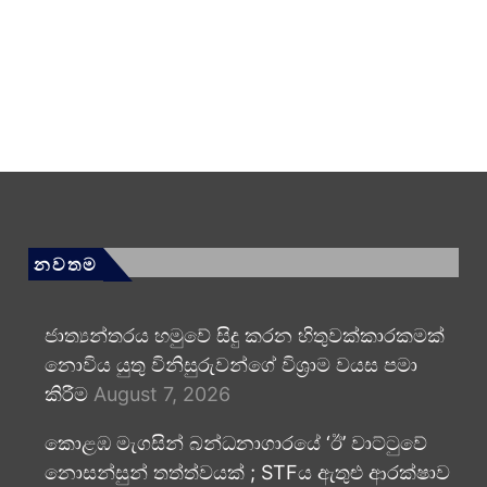
නවතම
ජාත්‍යන්තරය හමුවේ සිදු කරන හිතුවක්කාරකමක්
නොවිය යුතු විනිසුරුවන්ගේ විශ්‍රාම වයස පමා
කිරීම
August 7, 2026
කොළඹ මැගසින් බන්ධනාගාරයේ ‘ඊ’ වාට්ටුවේ
නොසන්සුන් තත්ත්වයක් ; STFය ඇතුළු ආරක්ෂාව