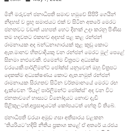
මිනී මරුවන් ජනාධිපති සමාව හමුවේ සිපිරි ගෙයින්
නිදහස් ව ප්‍රභූ සමාජයට එක් ව සිටින අතරේ මෙරට
ජනතවට වඩාත් යහපත් හෙට දිනක් උදා කරනු පිණිස
තම හදවතට එකඟව අදහස් පළ කළ රන්ජන්
රාමනායක අද බන්ධනාගාරයක් තුළ කූඩු කොට
ඇත.මානව හිතවාදියකු වන රන්ජන් මෙරට මුල් පෙළේ
සිනමා නළුවෙකි. එමෙන්ම චිත්‍රපට අධ්‍යක්ෂ
වරයෙකි.පාර්ලිමන්ට් ජෝක්ස් යනුවෙන් ඔහු චිත්‍රපට
දෙකක්ම අධ්‍යක්ෂණය කොට ඇත.නමුත් රන්ජන්
රාමනායක සිරගතව සිටින වර්තමානයේ මෙරට රඟ
දැක්වෙන “රියල් පාර්ලිමන්ට් ජෝක්ස්” අද වන විට
ජනතාවගේ හාස්‍යට විනෝදයට නොව දැඩි
පිළිකුලටත්,අප්‍රසාදයටත් කෝපයටත් හේතු වී තිබේ.
ජනාධිපති වරයා අමුඩ ගසා අතීසාරය වළකන
“තියරියට”හදිසි නීතිය ප්‍රකාශ කළේ ඒ අතරේ ය.රජය