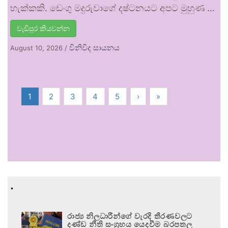
හැක්කකි. ඩෙංගු මදුරුවාගේ දෂ්ටනයට අපට මුහුණ …
වැඩිපුර කියවන්න
විනිවිද සායනය
August 10, 2026
/
1
2
3
4
5
›
»
.
රාජ්‍ය නිලධාරීන්ගේ වැරදි තීරණවලට
දණ්ඩ නීති සංග්‍රහය යෙදවීම බරපතල