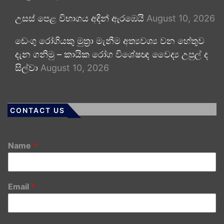
උසස් පෙළ විභාගය අදින් ඇරඹෙයි
August 10, 2026
ඩෙංගු රෝගියකු ⁣මුත්‍රා මැනීම අත්‍යවශ්‍ය වන හේතුව
දැන ගනිමු – කායික රෝග විශේෂඥ වෛද්‍ය උපුල් ද
සිල්වා
August 10, 2026
CONTACT US
Name
*
Email
*