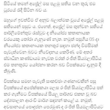
සිටියේ තමන් අප්‍රේල් මස පළමු සතිය වන තුරු එම
ධූරයේ රැදී සිටින බව ය.
ඔහුගේ ඉවත්වීම ඒ අනුව බලාත්මක වූයේ අප්‍රේල් පළමු
සතියෙන් පසුව ය. එහෙත්, අප්‍රේල් මස තුන්වන සතියේ
පාර්ලිමේන්තුව රැස්වුව ද නියෝජ්‍ය කතානායක
වරයෙකු තෝරා ගැනුණේ නැත. නමුත් පසුගිය 05 දා
නියෝජ්‍ය කතානායක තනතුර සඳහා ඡන්ද විමසීමක්
පැවැත්වෙන බවට නිවේදනය කෙරිණ. මේ අතර
ස්වාධීන කණ්ඩායම නැවත වරක් රංජිත් සියඹලාපිටිය
එම තනතුරට යෝජනා කරන බව විපක්ෂයට දැනුම් දී
තිබුණි.
විපක්ෂය සමඟ පැවැති සාකච්ඡා ගණනාවකින් පසු
විපක්ෂයේ අපේක්ෂකයා ලෙස රංජිත් සියඹලාපිටිය පත්
කර ගැනීමට විපක්ෂයේ සියලු පාර්ශව එකඟ වූ බව
දේශපාලන ආරංචි මාර්ග සඳහන් කළේ ය. නමුත්,
අවසානයේ පොදුජන පෙරමුණ ද රංජිත් සියඹලාපිටියට