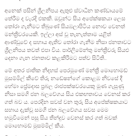
අනෙක් පසින් ශ්‍රීලනිපය ඇතුළු ස්වාධීන කණ්ඩායමේ
තේරීම ද වැරදි එකකි. ඔවුන්ට සිය අපේක්ෂකයා ලෙස
තෝරා ගැනීමට තිබුණේ සියඹලාපිටිය නොව වෙනත්
මන්ත්‍රීවරයෙකි. ඉල්ලා අස් වූ තැනැත්තාම යළිත්
ආණ්ඩුවේ ද සහාය ඇතිව තෝරා ගැනීම නිසා ජනතාවට
ශ්‍රීලනිපය තවත් එපා විය. පාර්ලිමේන්තු මන්ත්‍රීවරු සියළු
දෙනා ගැන ජනතාව කළකිරීමට පත්ව සිටිති..
මේ අතර ජාතික නිදහස් පෙරමුණේ මන්ත්‍රී මොහොමඩ්
මුසම්මිල් කීවේ තිරු නඩේෂන්ගේ කොළඹ නිවසේ දී
හේමා ප්‍රේමදාස ප්‍රබල රාජපක්ෂවරයෙකු මුණ ගැසුණු
නිසා සමගි ජන බලවේගය සිය එකඟතාවය වෙනස් කර
ගත් බව ය. පෙරදින සවස් වන තුරු සිය අපේක්ෂකයාට
සහාය දැක්වූ සමගි ජන බලවේගය සවස මෙම
හමුවීමෙන් පසු සිය තීන්දුව වෙනස් කර ගත් බවක්
මොහොමඩ් මුසම්මිල් කීය.