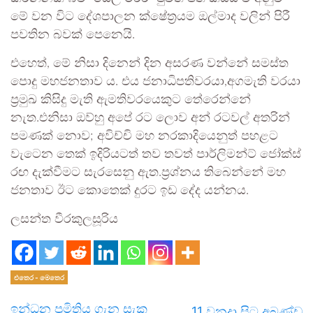
මේ වන විට දේශපාලන ක්ෂේත්‍රයම ඔල්මාද වලින් පිරී
පවතින බවක් පෙනෙයි.
එහෙත්, මේ නිසා දිනෙන් දින අසරණ වන්නේ සමස්ත
පොදු මහජනතාව ය. එය ජනාධිපතිවරයා,අගමැති වරයා
ප්‍රමුඛ කිසිදු මැති ඇමතිවරයෙකුට තේරෙන්නේ
නැත.එනිසා ඔව්හු අපේ රට ලොව අන් රටවල් අතරින්
පමණක් නොව; අවිච්චි මහ නරකාදියෙනුත් පහළට
වැටෙන තෙක් ඉදිරියටත් තව තවත් පාර්ලිමන්ට් ජෝක්ස්
රඟ දැක්වීමට සැරසෙනු ඇත.ප්‍රශ්නය තිබෙන්නේ මහ
ජනතාව ඊට කොතෙක් දුරට ඉඩ දේද යන්නය.
ලසන්ත වීරකුලසූරිය
එතෙර - මෙතෙර
ඉන්ධන ප්‍රමිතිය ගැන සැක
11 වනදා සිට අඛණ්ඩ