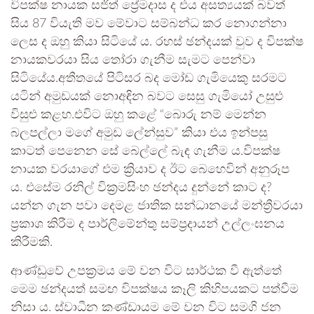
විපක්ෂ නායක සජිත් ප්‍රේමදාස ද එය අසත්‍යයක් බවත්
සිය 87 වියැති මව මේවාට සම්බන්ධ කර නොගන්නා
ලෙස ද ඔහු කියා සිටියේ ය. රහස් ඡන්දයක් වුව ද විපක්ෂ
නායකවරයා සිය තෝරා ගැනීම සැමට පෙන්වා
සිටියේය.අතීතයේ පිටිසර බද මෝඩ ගැමියෙකු සරමට
යටින් අමුඩයක් නොඅඳින බවට සෙසු ගැමියෝ උසුළු
විසුළු කළහ.එවිට ඔහු කළේ “බොරු නම් මෙන්න
බලපල්ලා මගේ අමුඩ ලේන්සුව” කියා එය ඉන්පසු
කාටත් පෙනෙන සේ බෙල්ලේ බැඳ ගැනීම ය.විපක්ෂ
නායක වරයාගේ එම ක්‍රියාව ද ඊට බෙහෙවින් අනුරූප
ය. එසේම රනිල් වික්‍රමසිංහ ඡන්දය දුන්නේ කාට ද?
යන්න ගැන පවා දෙමළ ජාතික සන්ධානයේ මන්ත්‍රීවරයා
ප්‍රකාශ කිරීම ද පාර්ලිමේන්තු සම්ප්‍රදායන් උල්ලංඝනය
කිරීමකි.
ආණ්ඩුවේ උපක්‍රමය මේ වන විට සාර්ථක වී ඇත්තේ
මෙම ඡන්දයත් සමඟ විපක්ෂය කෑලි කිහිපයකට පත්වීම
නිසා ය. ස්වාධීන කණ්ඩායම මේ වන විට සමගි ජන