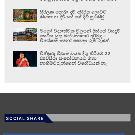
සිරිලක සොබා දම් අසිරිය ලොවට
කියාපාන දිවියන් ගේ දිවි සුරකිමු
මනෝ විද්‍යාත්මක මූලයන් ඔස්සේ විසඳුම්
සෙවිය යුතු බන්ධනාගාර අර්බුද –
විශේෂඥ මනෝ වෛද්‍ය රූමි රූබන්
විනිසුරු විශ්‍රාම වයස දිගු කිරීමේ 22
ව්‍යවස්ථා සංශෝධනයට මහා
නාහිමිවරුන්ගෙන් විරෝධයක් නෑ
SOCIAL SHARE