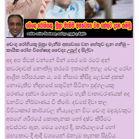
ඩෙංගු රෝගියකු ⁣මුත්‍රා මැනීම අත්‍යවශ්‍ය වන හේතුව දැන ගනිමු –
කායික රෝග විශේෂඥ වෛද්‍ය උපුල් ද සිල්වා
අද අප ජීවත් වන්නේ මින් පෙර මේ රටේ අන්
කවරදාවත් නොතිබූ තරමේ ඉතාමත් ඉහළ ඩෙංගු රෝග
ආශ්‍රිත පරිසරයක ය. මේ නිසාම කිසිදු ලෙඩක් දුකක්
නොමැතිව නිදහසේ සතුටින් සිටිනා පුද්ගලයකු
මරණය දක්වා රැගෙන යෑමට හැකි වාතාවරණයක් අද
වනවිට නිර්මාණය වී තිබේ. දවසේ දිවා කල
විවිධාකාර කාර්යවල නියැලෙන විට ඩෙංගු මදුරුවකුට
අපගේ ශරීරයේ කොතැනක හෝ දෂ්ට කිරීමට
අවස්ථාව ඇත. මෙය ගෙදර දී, කාර්යාලයේ හෝ
මඟතොට දී ආදී වශයෙන් ඕනෑම තැනක සිදුවිය