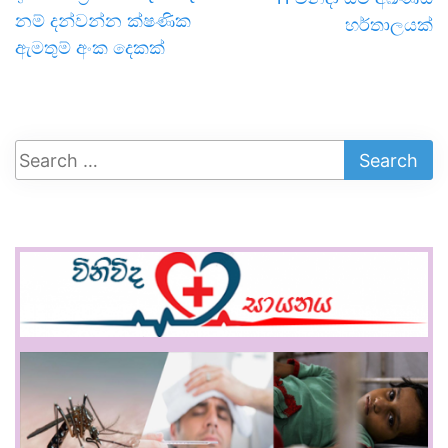
නම් දන්වන්න ක්ෂණික
හර්තාලයක්
ඇමතුම් අංක දෙකක්