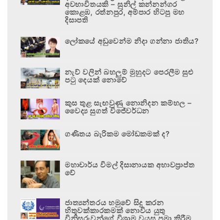
අවභාවිතයකි – සුනිල් කන්නන්ගර
කොළඹ, රත්නපුර, අම්පාර හිටපු මහ
දිසාපති
ලෝකයේ අඩුවෙන්ම නිදා ගන්නා ජාතිය?
නැව් වලින් බහලුම් මුහුදට පෙරලීම සුළු
පටු දෙයක් නොවේ
කුස තුළ සැඟවුණු නොනිදන කම්හල –
වෛද්‍ය සුගත් විජේවර්ධන
ගණිතය බැරිකම මෝඩකමක් ද?
මහාචාර්ය විමල් දිසානායක අභාවප්‍රාප්ත
වේ
ජාත්‍යන්තරය හමුවේ සිදු කරන
හිතුවක්කාරකමක් නොවිය යුතු
විනිසුරුවන්ගේ විශ්‍රාම වයස පමා කිරීම