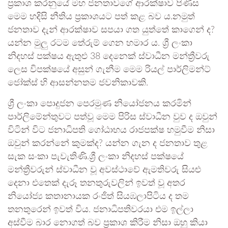
ප්‍රකාශ කරනුයේ මහ ජනතාවගේ ආරක්ෂාව පිණිස
මෙම හදිසි නීතිය ප්‍රකාශයට පත් කළ බව ය.නමුත්
ජනතාව දැන් ආරක්ෂාව සපයා ගත යුත්තේ කාගෙන් ද?
යන්න මුලු රටම තේරුම් ගෙන හමාර ය. ශ්‍රී ලංකා
නිදහස් පක්ෂය ඇතුළු 38 දෙනෙක් ස්වාධීන මන්ත්‍රීවරු
ලෙස විපක්ෂයේ අසුන් ගැනීම මෙම රියල් පාර්ලිමන්ට්
ජෝක්ස් හි ආසන්නතම ජවනිකාවකි.
ශ්‍රී ලංකා පොදුජන පෙරමුණ නියෝජනය කරමින්
පාර්ලිමේන්තුවට පත්වූ මෙම පිරිස ස්වාධීන වුව ද ඔවුන්
විටින් විට ජනාධිපති ගෝඨාභය රාජපක්ෂ හමුවීම නිසා
ඔවුන් කරන්නේ කුමක්ද? යන්න ගැන ද ජනතාව තුළ
සැක සංකා පැවැතිණි.ශ්‍රී ලංකා නිදහස් පක්ෂයේ
මන්ත්‍රීවරුන් ස්වාධීන වූ අවස්ථාවේ ඇමතිවරු සියළු
දෙනා එතෙක් දැරූ තනතුරුවලින් ඉවත් වූ අතර
නියෝජ්‍ය කතානායක රංජිත් සියඹලාපිටිය ද තම
තනතුරෙන් ඉවත් විය. ජනාධිපතිවරයා එම ඉල්ලා
අස්වීම බාර නොගත් බව ප්‍රකාශ කිරීම නිසා ඔහු කියා