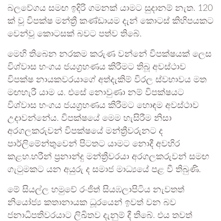
බලවේගය සමඟ ඉදිරි ගමනක් යාමට සුදානම් නැත. 120
ක් වූ විපක්ෂ මන්ත්‍රී කණ්ඩායම දැන් කොටස් කිහිපයකට
වෙන්වූ කොටසක් බවට පත්ව තිබේ.
මෙහි තිබෙන නරකම කරුණ වන්නේ විපක්ෂයක් ලෙස
විශ්වාස භංගය ජයග්‍රහණය කිරීමට තිබූ අවස්ථාව
විපක්ෂ නායකවරයාගේ අත්දැකිම් විරල ස්වභාවය මත
මඟහැරී යාම ය. එසේ නොවුණා නම් විපක්ෂයට
විශ්වාස භංගය ජයග්‍රහණය කිරීමට හොඳම අවස්ථාව
උදාවන්නේය. විපක්ෂයේ මෙම හැසිරීම නිසා
අරගලකරුවන් විපක්ෂයේ මන්ත්‍රීවරුනට ද
පාර්ලිමේන්තුවෙන් පිටතට යාමට නොදී අවහිර
කළහ.හරීන් ප්‍රනාන්දු මන්ත්‍රීවරයා අරගලකරුවන් සමඟ
ගැටුමකට යන අයුරු ද සමාජ මාධ්‍යයේ පළ වී තිබුණි.
මේ සියල්ල හමුවේ රංජිත් සියඹලාපිටිය නැවතත්
නියෝජ්‍ය කතානායක ධූරයෙන් ඉවත් වන බව
ජනාධිපතිවරයාට ලිඛිතව දැනුම් දී තිබේ. එය තවත්