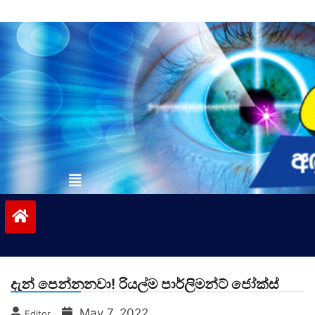
Skip
to
content
vinivida.lk
දැන් පෙන්නනවා! රියල්ම පාර්ලිමන්ට් ජෝක්ස්
May 7, 2022
Editor