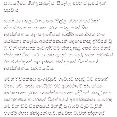
සහාය දීමට තීන්දු කළේ ය. සියල්ල වෙනස් වූයේ ඉන්
පසුව ය.
සමගි ජන බලවේගය තම “පීල්ල වෙනස් කරමින්”
නියෝජ්‍ය කතානායක ධූරය වෙනුවෙන් සිය
අපේක්ෂකයා ලෙස ඉම්තියාස් බාකිර් මාකාර්ගේ නම
යෝජනා කළේය. අපේක්ෂකයන් දෙදෙනෙකු ඉදිරිපත් වූ
බැවින් ඡන්දයක් පැවැත්වීමට තීන්දු කළ අතර එය රහස්
ඡන්දයක් විය. කථානායක ඇතුළු තනතුරු සඳහා පමණක්
රහස් ඡන්දයක් පැවැත්වේ. ඡන්දයෙන් විපක්ෂයේ
අපේක්ෂකයා පරාජය විය.
මෙහි දී විපක්ෂය ආණ්ඩුවේ ගැටයට හසුවූ බව අපගේ
මතය වේ. මන්ද ආණ්ඩුව එම අවස්ථාවේ නියෝජ්‍ය
කථානායක ධූරයට අපේක්ෂකයෙකු ඉදිරිපත් කළේ නම්
ජයග්‍රහණය කරන්නේ විපක්ෂයේ අපේක්ෂකයා ය. මන්ද
මේ වන විට විපක්ෂයේ මන්ත්‍රී සංඛ්‍යාව වැඩි බැවිනි.
එසේම රහස් ඡන්දයක් පැවැත්වෙන බැවින් නිදහසේ