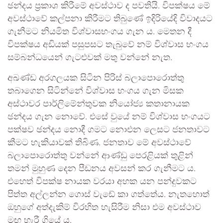
ඡන්දය ප්‍රකාශ කිරීමේ අවස්ථාව ද පවතියි. විපක්ෂය මේ
අවස්ථාවේ කල්පනා කිරීමට තිබුණේ ඉදිරියේදි විවාදයට
ගැනීමට නියමිත විශ්වාසභංගය ගැන ය. මෙතන දී
විපක්ෂය අඩියක් පසුපසට තැබුවේ නම් විශ්වාස භංගය
සම්බන්ධයෙන් ගැටළුවක් මතු වන්නේ නැත.
අඛණ්ඩ අරගලයක සිටින පිරිස් බලාපොරොත්තු
තබාගෙන සිටින්නේ විශ්වාස භංගය ගැන මිසක
අස්ථාවර පාර්ලිමේන්තුවක නියෝජ්‍ය කතානායක
ඡන්දය ගැන නොවේ. එසේ වුයේ නම් විශ්වාස භංගයට
පක්ෂව ඡන්දය නොදී ගමට නොඑන ලෙසට ජනතාවට
කීමට හැකියාවක් තිබිණ. ජනතාව මේ අවස්ථාවේ
බලාපොරොත්තු වන්නේ ආණ්ඩු පෙරළියක් තුළින්
තමන් මුහුණ දෙන පීඩනය අවසන් කර ගැනීමට ය.
එහෙත් විපක්ෂ නායක වරයා අහක යන පන්දුවකට
පිත්ත අල්ලන්න ගොස් වැඩේ කා ගත්තේය. නැතහොත්
ඔහුගේ අත්දැකිම් විරහිත හැසිරීම නිසා එම අවස්ථාව
මඟ හැරී ගියේ ය.