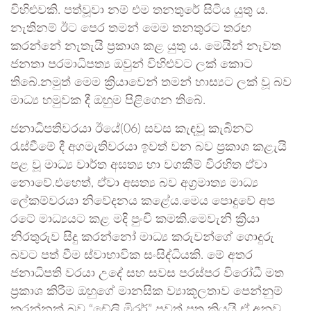
විහිළුවකි. පත්වූවා නම් එම තනතුරේ සිටිය යුතු ය.
නැතිනම් ඊට පෙර තමන් මෙම තනතුරට තරඟ
කරන්නේ නැතැයි ප්‍රකාශ කළ යුතු ය. මෙයින් නැවත
ජනතා පරමාධිපත්‍ය ඔවුන් විහිළුවට ලක් කොට
තිබේ.නමුත් මෙම ක්‍රියාවෙන් තමන් හාස්‍යට ලක් වූ බව
මාධ්‍ය හමුවක දී ඔහුම පිළිගෙන තිබේ.
ජනාධිපතිවරයා ඊයේ(06) සවස කැඳවූ කැබිනට්
රැස්වීමේ දී අගමැතිවරයා ඉවත් වන බව ප්‍රකාශ කළැයි
පළ වූ මාධ්‍ය වාර්ත අසත්‍ය හා වගකීම් විරහිත ඒවා
නොවේ.එහෙත්, ඒවා අසත්‍ය බව අග්‍රමාත්‍ය මාධ්‍ය
ලේකම්වරයා නිවේදනය කළේය.මෙය පොදුවේ අප
රටේ මාධ්‍යයට කළ මදි පුංචි කමකි.මෙවැනි ක්‍රියා
නිරතුරුව සිදු කරන්නෝ මාධ්‍ය කරුවන්ගේ ගොදුරු
බවට පත් වීම ස්වාභාවික සංසිද්ධියකි. මේ අතර
ජනාධිපති වරයා උදේ සහ සවස පරස්පර විරෝධී මත
ප්‍රකාශ කිරීම ඔහුගේ මානසික ව්‍යාකූලතාව පෙන්නුම්
කරන්නක් බව “ඩේලි මිරර්” පුවත් පත කියයි ඒ අනුව