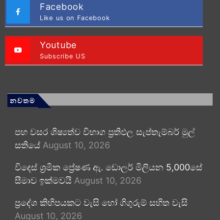
Facebook
Like us on Facebook
Youtube
Subscribe US
නවතම
පහ වසර ශිෂ්‍යත්ව විභාග ප්‍රතිඵල සැප්තැම්බර් මුල්
සතියේ
August 10, 2026
විදෙස් ශ්‍රමික ප්‍රේෂණ ඇ. ඩොලර් මිලියන 5,000සේ
සීමාව ඉක්මවයි
August 10, 2026
ප්‍රදේශ කිහිපයකට වැසි හෝ ගිගුරුම් සහිත වැසි
August 10, 2026