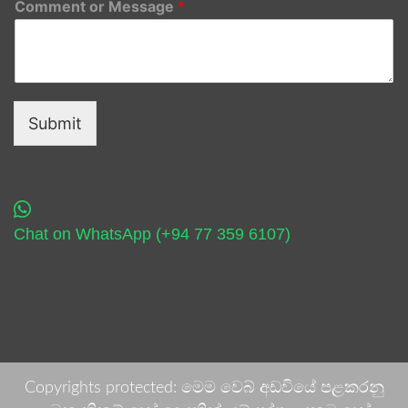
Comment or Message
*
Submit
Chat on WhatsApp (+94 77 359 6107)
Copyrights protected: මෙම වෙබ් අඩවියේ පළකරනු