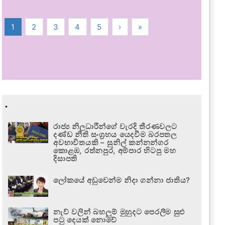
1
2
3
4
5
›
»
.
රාජ්‍ය නිලධාරීන්ගේ වැරදි තීරණවලට
දණ්ඩ නීති සංග්‍රහය යෙදවීම බරපතල
අවභාවිතයකි – සුනිල් කන්නන්ගර
කොළඹ, රත්නපුර, අම්පාර හිටපු මහ
දිසාපති
ලෝකයේ අඩුවෙන්ම නිදා ගන්නා ජාතිය?
නැව් වලින් බහලුම් මුහුදට පෙරලීම සුළු
පටු දෙයක් නොවේ