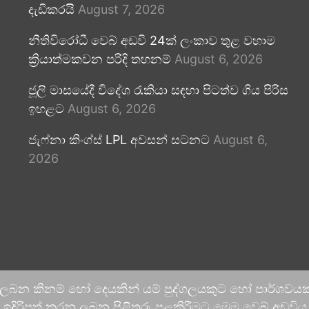
දැඩිකරයි
August 7, 2026
නීතිවිරෝධී වෙබ් අඩවි 24ක් ලංකාව තුළ වහාම
ක්‍රියාත්මකවන පරිදි තහනම්
August 6, 2026
ජූලි මාසයේදී විදේශ රැකියා සඳහා පිටත්ව ගිය පිරිස
ඉහළට
August 6, 2026
ජැෆ්නා කිංග්ස් LPL අවසන් සටනට
August 6,
2026
 ලබන කිනම් හෝ දෙයකින් යම් පුද්ගලයකුට හෝ පාර්ශවයකට
දිරිපත් කරනු ලබන පිළිතුරු පළකිරීමට මෙම වෙබ් අඩවිය ආච