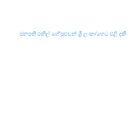
ජනපති රනිල් ගේ‘පුළුවන් ශ්‍රී ලංකා’හෙට එළි දකී