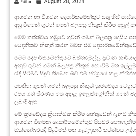
August 28, 2024
Editor
ආගමන හා විගමන දෙපාර්තමේන්තුව සතු හිස් පාස්පෝ
අඩු වීමෙන් ගුවන් ගමන් බලපත්‍ර නිකුත් කිරීම අවුල්
මෙම තත්ත්වය හමුවේ ගුවන් ගමන් බලපත්‍ර දෙසීය ප
දෛනිකව නිකුත් කරන බවත් එම දෙපාර්තමේන්තුවේ ආර
මෙම දෙපාර්තමේන්තුවේ බත්තරමුල්ල ප්‍රධාන කාර්යා
අනුව ගුවන් ගමන් බලපත්‍ර නිකුත් නොවීම මත ඉල්
රැඳී සිටීමට සිදුව තිබෙන බව එම පරිශ්‍රයේ කළ නිරීක්
පවතින ගුවන් ගමන් බලපත්‍ර නිකුත් ක්‍රමවේදය වෙනුවට
රජය ගත් තීරණය මත අදාළ ඉලෙක්ට්‍රෝනික් ගමන් බ
ලබාදී ඇත.
මේ ක්‍රමවේදය ක්‍රියාත්මක කිරීම හේතුවෙන් දැනට නි
ආගමන විගමන දෙපාර්තමේන්තුව පියවර නොගැනීමත් ඉ
ඔක්තෝබරයදී සිදුවීමත් මත ගැටලුකාරී තත්ත්වය උද්ග