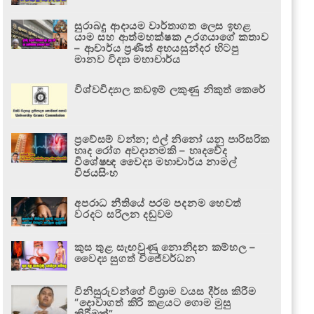
සුරාබදු ආදායම වාර්තාගත ලෙස ඉහළ
යාම සහ ආත්මභක්ෂක උරගයාගේ කතාව
– ආචාර්ය ප්‍රණීත් අභයසුන්දර හිටපු
මානව විද්‍යා මහාචාර්ය
විශ්වවිද්‍යාල කඩඉම් ලකුණු නිකුත් කෙරේ
ප්‍රවේසම් වන්න; එල් නිනෝ යනු පාරිසරික
හෘද රෝග අවදානමකි – හෘදවේද
විශේෂඥ වෛද්‍ය මහාචාර්ය නාමල්
විජයසිංහ
අපරාධ නීතියේ පරම පදනම හෙවත්
වරදට සරිලන දඬුවම
කුස තුළ සැඟවුණු නොනිදන කම්හල –
වෛද්‍ය සුගත් විජේවර්ධන
විනිසුරුවන්ගේ විශ්‍රාම වයස දීර්ඝ කිරීම
“දොවාගත් කිරි කළයට ගොම මුසු
කිරීමක්”