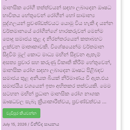
මානසික රෝගී තත්ත්වයන් සඳහා ලබාදෙන ඖෂධ
භාවිතය හේතුවෙන් රෝගීන් හෝ සාමාන්‍ය
පුද්ගලයන් ප්‍රචණ්ඩත්වයට යොමු විය හැකි ද යන්න
වර්තමානයේ රෝගීන්ගේ භාරකරුවන් මෙන්ම
පොදු සමාජය තුළ ද නිරන්තරයෙන් කතාබහට
ලක්වන මාතෘකාවකි. විශේෂයෙන්ම වර්තමාන
සිදුවීම් මුල් කොට මාධ්‍ය මඟින් සිදුවන ඇතැම්
අසත්‍ය ප්‍රචාර සහ කරුණු විකෘති කිරීම් හේතුවෙන්,
මානසික රෝග සඳහා ලබාදෙන ඖෂධ පිළිබඳව
සමාජය තුළ අනියත බියක් නිර්මාණය වී ඇත.එය
සමාජයීය වශයෙන් ඉතා අහිතකර තත්වයකි. මෙම
සටහන මඟින් ප්‍රධාන මානසික රෝග නාශක
ඖෂධවල සැබෑ ක්‍රියාකාරීත්වය, ප්‍රචණ්ඩත්වය …
වැඩිපුර කියවන්න
විනිවිද සායනය
July 15, 2026
/