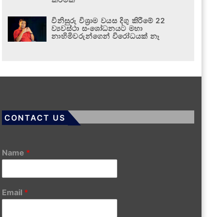
විනිසුරු විශ්‍රාම වයස දිගු කිරීමේ 22
ව්‍යවස්ථා සංශෝධනයට මහා
නාහිමිවරුන්ගෙන් විරෝධයක් නෑ
CONTACT US
Name
*
Email
*