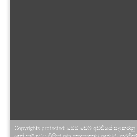
Copyrights protected: මෙම වෙබ් අඩවියේ පළකරනු
හෝ පාර්ශවය විසින් තම අනන්‍යතාව තහවුරු කරමින් ඉ