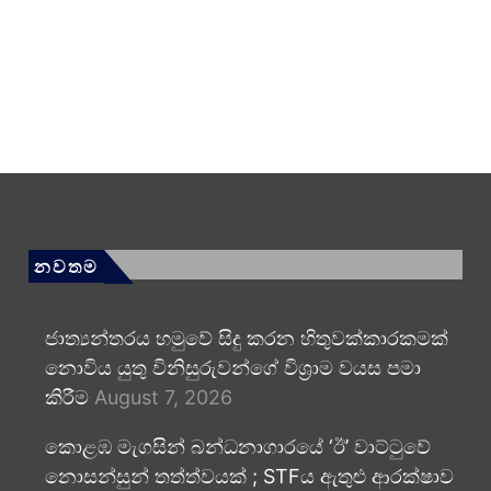
නවතම
ජාත්‍යන්තරය හමුවේ සිදු කරන හිතුවක්කාරකමක්
නොවිය යුතු විනිසුරුවන්ගේ විශ්‍රාම වයස පමා
කිරීම
August 7, 2026
කොළඹ මැගසින් බන්ධනාගාරයේ ‘ඊ’ වාට්ටුවේ
නොසන්සුන් තත්ත්වයක් ; STFය ඇතුළු ආරක්ෂාව