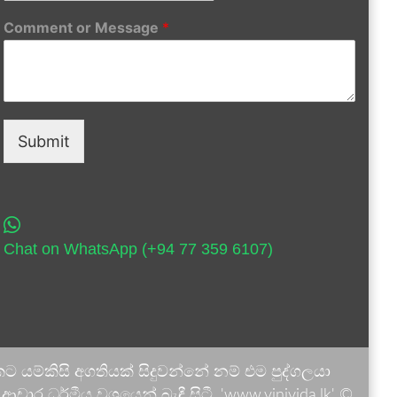
Comment or Message
*
Submit
Chat on WhatsApp (+94 77 359 6107)
 යම්කිසි අගතියක් සිදුවන්නේ නම් එම පුද්ගලයා
ාර ධර්මීය වශයෙන් බැඳී සිටී. 'www.vinivida.lk' ©