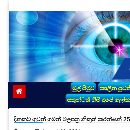
Skip
to
content
vinivida.lk
මුල් පිටුව
කාලීන පුවත
සතුන්ටත් හිමි අපේ ලෝ
දිනකට ගුවන් ගමන් බලපත්‍ර නිකුත් කරන්නේ 25