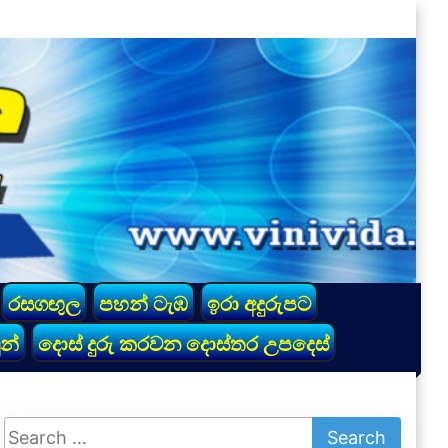
රසගඟුල
පහන් ටැඹ
ඉරා අදුරුපට
න්
දොස් දුරු කරවන දොස්තර උපදෙස්