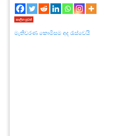
කාලීන පුවත්
මැතිවරණ කොමිසම අද රැස්වෙයි