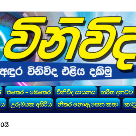
්
එතෙර - මෙතෙර
විනිවිද සායනය
හරිත දනව්ව
කය
උරුමයක අසිරිය
නිතර නොඇසෙන කතා
කාටූ
0යි