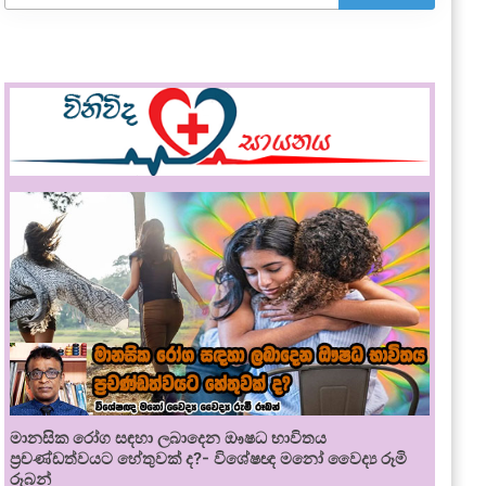
මානසික රෝග සඳහා ලබාදෙන ඖෂධ භාවිතය
ප්‍රචණ්ඩත්වයට හේතුවක් ද?- විශේෂඥ මනෝ වෛද්‍ය රූමි
රූබන්