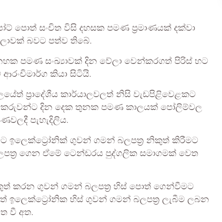
ට් පොත් සංචිත විසි දහසක පමණ ප්‍රමාණයක් දක්වා
 ජාලාවක් බවට පත්ව තිබේ.
නහක පමණ සංඛ්‍යාවක් දින වේලා වෙන්කරගත් පිරිස් හට
ංචිමාර්ග කියා සිටියි.
ලයේත් ප්‍රාදේශීය කාර්යාලවලත් නිසි වැඩපිළිවෙළකට
ලුම්කරුවන්ට දින දෙක තුනක පමණ කාලයක් පෝලිම්වල
ෂණවලදී පැහැදිලිය.
 ඉලෙක්ට්‍රෝනික් ගුවන් ගමන් බලපත්‍ර නිකුත් කිරීමට
ලපත්‍ර ගෙන ඒමේ ටෙන්ඩරය පුද්ගලික සමාගමක් වෙත
කුත් කරන ගුවන් ගමන් බලපත්‍ර හිස් පොත් ගෙන්වීමට
ලෙක්ට්‍රෝනික හිස් ගුවන් ගමන් බලපත්‍ර ලැබීම ලබන
ත වී අත.