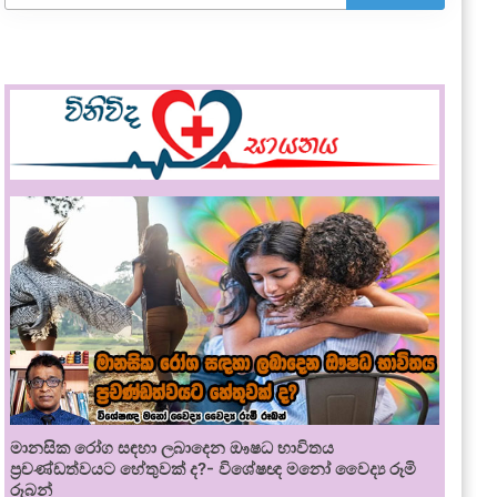
මානසික රෝග සඳහා ලබාදෙන ඖෂධ භාවිතය
ප්‍රචණ්ඩත්වයට හේතුවක් ද?- විශේෂඥ මනෝ වෛද්‍ය රූමි
රූබන්