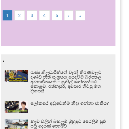
1
2
3
4
5
›
»
.
රාජ්‍ය නිලධාරීන්ගේ වැරදි තීරණවලට
දණ්ඩ නීති සංග්‍රහය යෙදවීම බරපතල
අවභාවිතයකි – සුනිල් කන්නන්ගර
කොළඹ, රත්නපුර, අම්පාර හිටපු මහ
දිසාපති
ලෝකයේ අඩුවෙන්ම නිදා ගන්නා ජාතිය?
නැව් වලින් බහලුම් මුහුදට පෙරලීම සුළු
පටු දෙයක් නොවේ