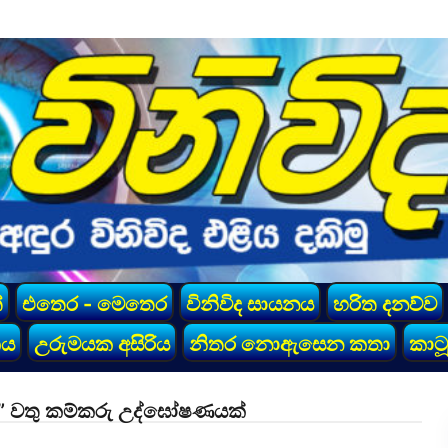
්
එතෙර - මෙතෙර
විනිවිද සායනය
හරිත දනව්ව
කය
උරුමයක අසිරිය
නිතර නොඇසෙන කතා
කාටූ
්න” වතු කම්කරු උද්ඝෝෂණයක්