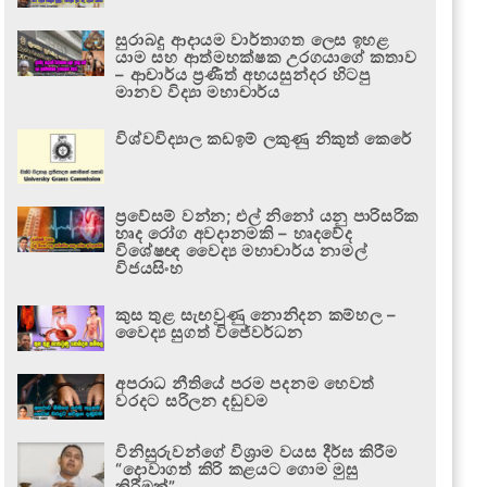
සුරාබදු ආදායම වාර්තාගත ලෙස ඉහළ
යාම සහ ආත්මභක්ෂක උරගයාගේ කතාව
– ආචාර්ය ප්‍රණීත් අභයසුන්දර හිටපු
මානව විද්‍යා මහාචාර්ය
විශ්වවිද්‍යාල කඩඉම් ලකුණු නිකුත් කෙරේ
ප්‍රවේසම් වන්න; එල් නිනෝ යනු පාරිසරික
හෘද රෝග අවදානමකි – හෘදවේද
විශේෂඥ වෛද්‍ය මහාචාර්ය නාමල්
විජයසිංහ
කුස තුළ සැඟවුණු නොනිදන කම්හල –
වෛද්‍ය සුගත් විජේවර්ධන
අපරාධ නීතියේ පරම පදනම හෙවත්
වරදට සරිලන දඬුවම
විනිසුරුවන්ගේ විශ්‍රාම වයස දීර්ඝ කිරීම
“දොවාගත් කිරි කළයට ගොම මුසු
කිරීමක්”