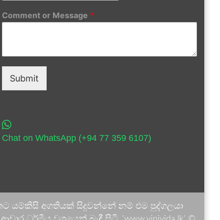
Comment or Message
*
Submit
Chat on WhatsApp (+94 77 359 6107)
 යම්කිසි අගතියක් සිදුවන්නේ නම් එම පුද්ගලයා
ාර ධර්මීය වශයෙන් බැඳී සිටී. 'www.vinivida.lk' ©