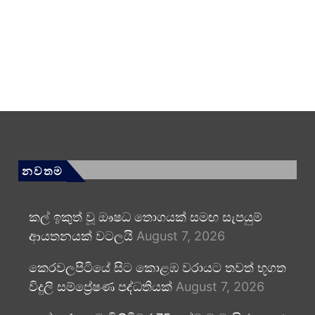
නවතම
කල් ඉකුත් වූ ඖෂධ තොගයක් සමඟ සැපයුම්
ආයතනයක් වටලයි
August 7, 2026
කෙරවලපිටියේ සිට කොළඹ වරායට තවත් භූගත
විදුලි සම්ප්‍රේෂණ පද්ධතියක්
August 7, 2026