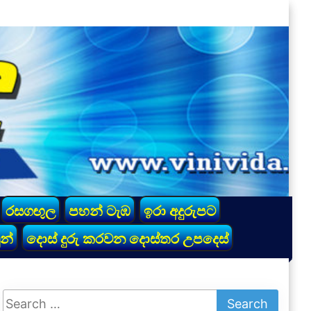
රසගඟුල
පහන් ටැඹ
ඉරා අදුරුපට
න්
දොස් දුරු කරවන දොස්තර උපදෙස්