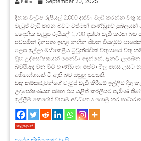
September 20, 2025
Editor
දිනක වැටුප රුපියල් 2,000 දක්වා වැඩි කරන්න වත
වැටුප් වැඩි කරන බවට වත්මන් ආණ්ඩුවේ ප්‍රබලයන් ප
දෛනික වැටුප රුපියල් 1,700 දක්වා වැඩි කරන බව ප
පවසමින් දිනපතා ඉහළ නඟින ජීවන වියදමට සාපේක්
ලෙස ඉල්ලා මස්කෙළිය බ්‍රවුන්ස්වික් වතුයායේ වතු
වූහ.උද්ඝෝෂකයන් පෙන්වා දෙන්නේ, දැනට ලැබෙන වැ
බවයි.අද වන විට භාණ්ඩ හා සේවා මිල අහස උසට නැඟ 
අභියෝගයක් වී ඇති බව ඔවුහු පවසති.
වතු කම්කරුවන්ගේ වැටුප් වැඩි කිරීමේ ඉල්ලීම දිග
උද්ඝෝෂණයත් සමඟ එය යළිත් කරලියට පැමිණ තිබේ.
ඉල්ලීම් කෙරෙහි වහාම අවධානය යොමු කර සාධාරණ 
කාලීන පුවත්
ප්‍රදේශ කිහිපයකට වැසි