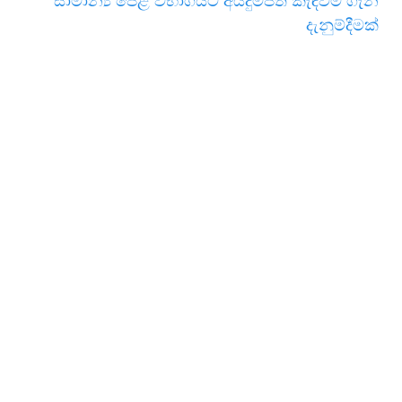
සාමාන්‍ය පෙළ විභාගයට අයදුම්පත් කැඳවීම ගැන
දැනුම්දීමක්