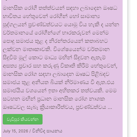
මානසික රෝගී තත්ත්වයන් සඳහා ලබාදෙන ඖෂධ
භාවිතය හේතුවෙන් රෝගීන් හෝ සාමාන්‍ය
පුද්ගලයන් ප්‍රචණ්ඩත්වයට යොමු විය හැකි ද යන්න
වර්තමානයේ රෝගීන්ගේ භාරකරුවන් මෙන්ම
පොදු සමාජය තුළ ද නිරන්තරයෙන් කතාබහට
ලක්වන මාතෘකාවකි. විශේෂයෙන්ම වර්තමාන
සිදුවීම් මුල් කොට මාධ්‍ය මඟින් සිදුවන ඇතැම්
අසත්‍ය ප්‍රචාර සහ කරුණු විකෘති කිරීම් හේතුවෙන්,
මානසික රෝග සඳහා ලබාදෙන ඖෂධ පිළිබඳව
සමාජය තුළ අනියත බියක් නිර්මාණය වී ඇත.එය
සමාජයීය වශයෙන් ඉතා අහිතකර තත්වයකි. මෙම
සටහන මඟින් ප්‍රධාන මානසික රෝග නාශක
ඖෂධවල සැබෑ ක්‍රියාකාරීත්වය, ප්‍රචණ්ඩත්වය …
වැඩිපුර කියවන්න
විනිවිද සායනය
July 15, 2026
/