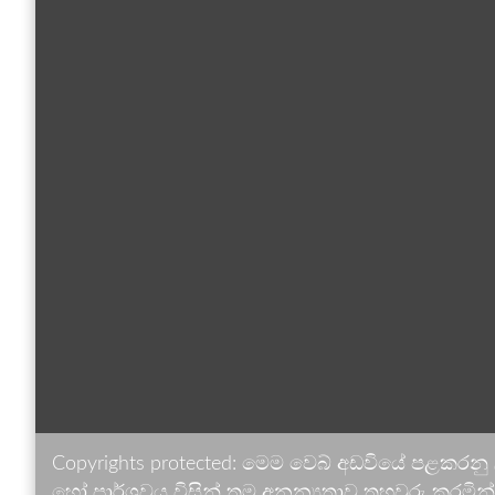
Copyrights protected: මෙම වෙබ් අඩවියේ පළකරනු
හෝ පාර්ශවය විසින් තම අනන්‍යතාව තහවුරු කරමින් ඉ