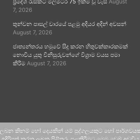
ප්‍රදේශ රැසකට මිලිමීටර 75 ඉක්ම වූ වැසි
August
7, 2026
තුන්වන පාසල් වාරයේ පළමු අදියර අදින් අවසන්
August 7, 2026
ජාත්‍යන්තරය හමුවේ සිදු කරන හිතුවක්කාරකමක්
නොවිය යුතු විනිසුරුවන්ගේ විශ්‍රාම වයස පමා
කිරීම
August 7, 2026
 ලබන කිනම් හෝ දෙයකින් යම් පුද්ගලයකුට හෝ පාර්ශවයකට
දිරිපත් කරනු ලබන පිළිතුරු පළකිරීමට මෙම වෙබ් අඩවිය ආච