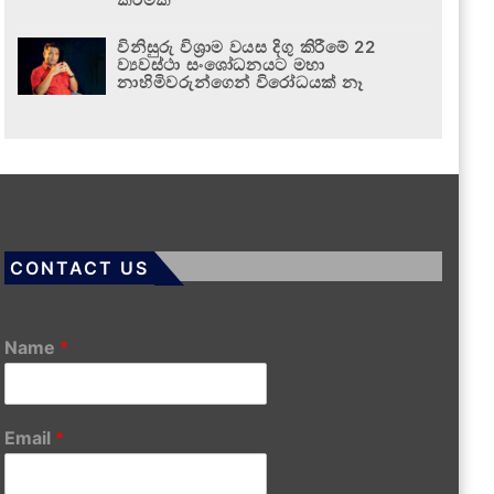
විනිසුරු විශ්‍රාම වයස දිගු කිරීමේ 22
ව්‍යවස්ථා සංශෝධනයට මහා
නාහිමිවරුන්ගෙන් විරෝධයක් නෑ
CONTACT US
Name
*
Email
*