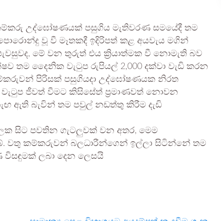
ු කම්කරු උද්ඝෝෂණයක් පසුගිය මැතිවරණ සමයේදී තම
ොරොන්දු වූ වී මෑතකදී ඉදිරිපත් කළ අයවැය මගින්
ැවසුවද, මේ වන තුරුත් එය ක්‍රියාත්මක වී නොමැති බව
ෂව තම දෛනික වැටුප රුපියල් 2,000 දක්වා වැඩි කරන
 කම්කරුවන් පිරිසක් පසුගියදා උද්ඝෝෂණයක නිරත
ටුප ජීවත් වීමට කිසිසේත් ප්‍රමාණවත් නොවන
ඇති බැවින් තම පවුල් නඩත්තු කිරීම දැඩි
ු කලක සිට පවතින ගැටලුවක් වන අතර, මෙම
 වතු කම්කරුවන් බලධාරීන්ගෙන් ඉල්ලා සිටින්නේ තම
විසඳුමක් ලබා දෙන ලෙසයි