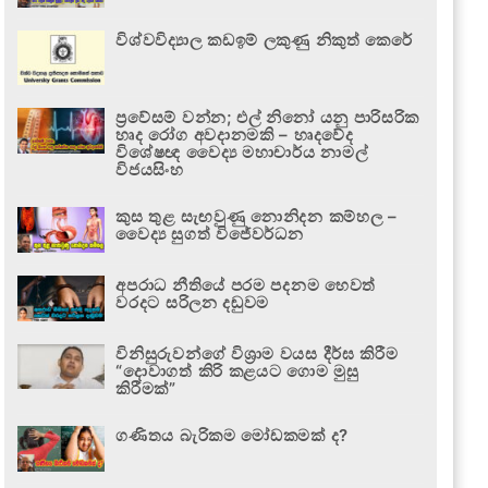
විශ්වවිද්‍යාල කඩඉම් ලකුණු නිකුත් කෙරේ
ප්‍රවේසම් වන්න; එල් නිනෝ යනු පාරිසරික
හෘද රෝග අවදානමකි – හෘදවේද
විශේෂඥ වෛද්‍ය මහාචාර්ය නාමල්
විජයසිංහ
කුස තුළ සැඟවුණු නොනිදන කම්හල –
වෛද්‍ය සුගත් විජේවර්ධන
අපරාධ නීතියේ පරම පදනම හෙවත්
වරදට සරිලන දඬුවම
විනිසුරුවන්ගේ විශ්‍රාම වයස දීර්ඝ කිරීම
“දොවාගත් කිරි කළයට ගොම මුසු
කිරීමක්”
ගණිතය බැරිකම මෝඩකමක් ද?