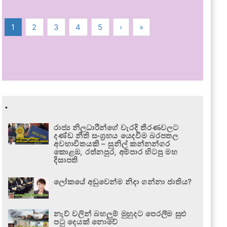
1
2
3
4
5
›
»
.
රාජ්‍ය නිලධාරීන්ගේ වැරදි තීරණවලට
දණ්ඩ නීති සංග්‍රහය යෙදවීම බරපතල
අවභාවිතයකි – සුනිල් කන්නන්ගර
කොළඹ, රත්නපුර, අම්පාර හිටපු මහ
දිසාපති
ලෝකයේ අඩුවෙන්ම නිදා ගන්නා ජාතිය?
නැව් වලින් බහලුම් මුහුදට පෙරලීම සුළු
පටු දෙයක් නොවේ