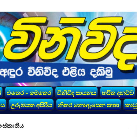
්
එතෙර - මෙතෙර
විනිවිද සායනය
හරිත දනව්ව
කය
උරුමයක අසිරිය
නිතර නොඇසෙන කතා
කාටූ
ංස්කෘතිය