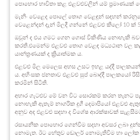
පොහොර භාවිතා කළ එළවළුවලින් යම් ප්‍රමාණයක්
මැනිං වෙළෙද පොලේ තොග වෙළඳුන් සඳහන් කරනුයේ
වෙළෙන්දන් දැන් මිලදී ගන්නේ එළවළු කිලෝ 10 ක් 
ඔවුන් ද එය ගමට ගෙන ගොස් විකිණිය නොහැකි බව
කරති.එමෙන්ම එළවළු තොග වෙළඳ මධ්‍යථාන වල ක
යාන්ත්‍රණයක් ද ක්‍රියාත්මක ය.
එළවළු මිල මෙලෙස අහස උසට ඉහළ යද්දී පාලකයන් 
ය. අහිංසක ජනතාව එළවළු සුප් බොද්දී පාලකයෝ රිස
කරමින් සිටිති.
අහාර ගැටළුව මේ වන විට සොරකම් කරන තැනට පැමි
නොහැකි ඇතැම් නාගරික දුගී දෙමාපියෝ එළවළු ඇතුළු
අනුව අද එළවළු සඳහා ද විශේෂ ආරක්ෂාවක් සැළසීමට ව
රසායනික පොහොර ගෙන්වීම සදහා අවසර ලබා දුන්න 
නොමැත. ඊට හේතුව ඩොලර් නොමැතිවීම හා ලෝක