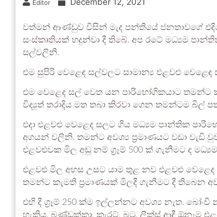
December 12, 2021
Editor
වත්මන් ආණ්ඩුව විසින් මැද පන්තියේ ජනතාවගේ එද
සංස්කෘතියක් හදුන්වා දී තිබේ. අප රටේ මධ්‍යම පාන්
සල්වලිනි.
එම සුපිරි වෙළෙඳ සල්වලට සාමාන්‍ය එළවළු වෙළෙඳ ස
එම වෙළෙද සල් වෙත යන පාරිභෝගිකයාට තමන්ට කැම
විද්‍යුත් තරාදිය මත තබා කිරවා ගෙන තමන්ටම බිල් ප
එදා එළවළු වෙළෙද සලට ගිය මධ්‍යම පාන්තික පාරිභෝ
අගයන් වලිනි. තමන්ට අවශ්‍ය ප්‍රමාණයට වඩා වැඩි වුව ද 
එළවළුවක මිල අඩු නම් ග්‍රෑම් 500 ක් ගැනීමට ද මධ්
එළවළු මිල අහස උසට යාම තුළ නව එළවළු වෙළෙද 
තමන්ට කැමති ප්‍රමාණයක් මිලදී ගැනීමට දී තිබෙන අ
එහි දී ග්‍රෑම් 250 ක්ම ඉල්ලන්නට අවශ්‍ය නැත. බෝ
හැකිය. බණ්ඩක්කා, කැරට්, බටු, ලීක්ස් ආදී ඕනෑම