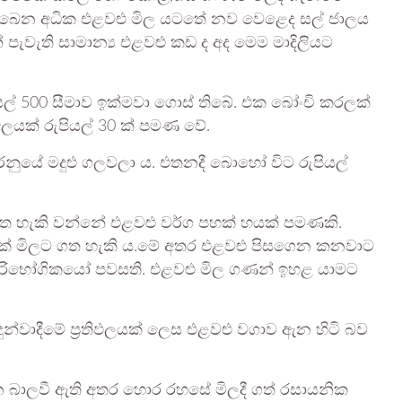
තිබෙන අධික එළවළු මිල යටතේ නව වෙළෙද සල් ජාලය
පැවැති සාමාන්‍ය එළවළු කඩ ද අද මෙම මාදිලියට
ල් 500 සීමාව ඉක්මවා ගොස් තිබේ. එක බෝංචි කරලක්
 අලයක් රුපියල් 30 ක් පමණ වේ.
නුයේ මදුළු ගලවලා ය. එතනදී බොහෝ විට රුපියල්
ගත හැකි වන්නේ එළවළු වර්ග පහක් හයක් පමණකි.
ක් මිලට ගත හැකි ය.මේ අතර එළවළු පිසගෙන කනවාට
ාරිභෝගිකයෝ පවසති. එළවළු මිල ගණන් ඉහළ යාමට
දීමේ ප්‍රතිඵලයක් ලෙස එළවළු වගාව ඇන හිටි බව
බාලවී ඇති අතර හොර රහසේ මිලදී ගත් රසායනික