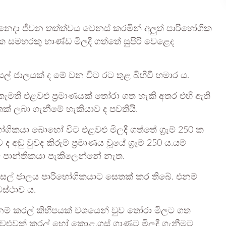
ිනෙදා ජීවන තත්ත්වය වෙනස් කරමින් අලුත් පාරිභෝගික
තික සමහරකු භාණ්ඩ මිලදී ගත්තේ සුපිරි වෙළෙද
ල් ජාලයක් ද මේ වන විට රට තුළ බිහිවී හමාර ය.
ති එළවළු ප්‍රමාණයක් තෝරා ගත හැකි අතර එහි ඇති
තක් ලබා ගැනීමේ හැකියාව ද පවතියි.
ගිකයා බොහෝ විට එළවළු මිලදී ගත්තේ ග්‍රැම් 250 ක
අඩු වුවද කිරුම් ප්‍රමාණය වූයේ ග්‍රෑම් 250 ය.යම්
‍යම පාන්තිකයා පැකිලෙන්නේ නැත.
සල් ජාලය පාරිභෝගිකයාට සෙතක් කර තිබේ. එනම්
වස්ථාව ය.
ංචි නම් කරල් කිහිපයක් වශයෙන් වුව තෝරා මිලට ගත
 එළවළුවක් කරල් හෝ කොළ,ගස් ගාණට මිලදී ගැනීමට