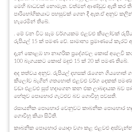
මෙහි බාධවක් නොමැත. වත්මන් ආණ්ඩුව ඇති කර 
පාරිභෝගිකයාට පහසුවක් ගෙන දී ඇත.ඒ අනුව කලින් 
හැරෙමින් තිබේ.
. මේ වන විට සෑම වර්ගයකම එළවළු කිලෝවක් රුපිය
රුපියල් 15 ක් පමණ වේ. සාමාන්‍ය ප්‍රමාණයේ කැරට්
දැන් කොළඹ හා නාගරික ප්‍රදේශවල කොස් අලෙවි කර
100 බෑගයකට කොස් මදුළු 15 ක් 20 ක් පමණ තිබේ.
අද තත්වය අනුව. රුපියල් දහසක් රැගෙන ගියහොත් 
කිලෝව බැගින් ගතහොත් එළවළු වර්ග දෙකක් පමණ
වඩා එළවළු සුප් හදාගෙන කන එක ලාබදායක බව ප
හේතුව පොහොර ගැටළුව බව ගොවීහු පවසති.
රසායනික පොහොර වෙනුවට කාබනික පොහොර හදුන්වා
ගොවීහු කියා සිටිති.
කාබනික පොහොර යොදා වගා කළ එළවළු අස්වැන්න 