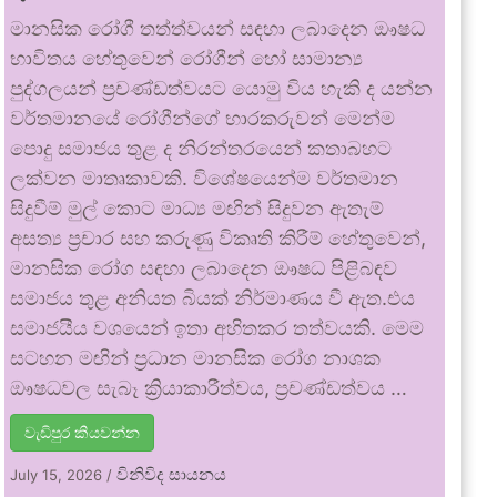
මානසික රෝගී තත්ත්වයන් සඳහා ලබාදෙන ඖෂධ
භාවිතය හේතුවෙන් රෝගීන් හෝ සාමාන්‍ය
පුද්ගලයන් ප්‍රචණ්ඩත්වයට යොමු විය හැකි ද යන්න
වර්තමානයේ රෝගීන්ගේ භාරකරුවන් මෙන්ම
පොදු සමාජය තුළ ද නිරන්තරයෙන් කතාබහට
ලක්වන මාතෘකාවකි. විශේෂයෙන්ම වර්තමාන
සිදුවීම් මුල් කොට මාධ්‍ය මඟින් සිදුවන ඇතැම්
අසත්‍ය ප්‍රචාර සහ කරුණු විකෘති කිරීම් හේතුවෙන්,
මානසික රෝග සඳහා ලබාදෙන ඖෂධ පිළිබඳව
සමාජය තුළ අනියත බියක් නිර්මාණය වී ඇත.එය
සමාජයීය වශයෙන් ඉතා අහිතකර තත්වයකි. මෙම
සටහන මඟින් ප්‍රධාන මානසික රෝග නාශක
ඖෂධවල සැබෑ ක්‍රියාකාරීත්වය, ප්‍රචණ්ඩත්වය …
වැඩිපුර කියවන්න
විනිවිද සායනය
July 15, 2026
/