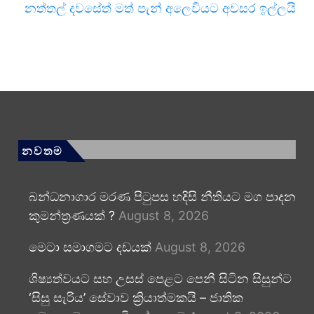
නත්තල් දවසේත් මත් පැන් අලෙවියට අවසර ඉල්ලයි
නවතම
බන්ධනාගාර මරණ පිටුපස හදිසි නීතියට මග පාදන
කුමන්ත්‍රණයක් ?
August 8, 2026
මෙටා සමාගමට දඩයක්
August 8, 2026
ශිෂ්‍යත්වයට සහ උසස් පෙළට පෙනී සිටින සිසුන්ට
‘සිසු සැරිය’ සේවාව ක්‍රියාත්මකයි – ජාතික