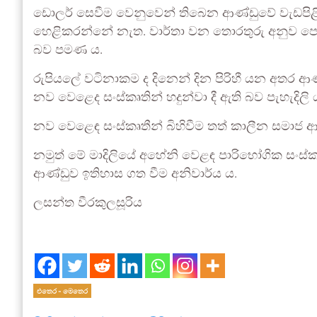
ඩොලර් සෙවීම වෙනුවෙන් තිබෙන ආණ්ඩුවේ වැඩපිළි
හෙළිකරන්නේ නැත. වාර්තා වන තොරතුරු අනුව 
බව පමණ ය.
රුපියලේ වටිනාකම ද දිනෙන් දින පිරිහී යන අතර ආ
නව වෙළෙද සංස්කෘතින් හදුන්වා දී ඇති බව පැහැදිලි 
නව වෙළෙඳ සංස්කෘතීන් බිහිවීම තත් කාලීන සමාජ ආර්ථි
නමුත් මේ මාදිලියේ අහේනි වෙළඳ පාරිභෝගික සංස්
ආණ්ඩුව ඉතිහාස ගත වීම අනිවාර්ය ය.
ලසන්ත වීරකුලසූරිය
එතෙර - මෙතෙර