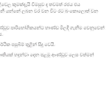
වෙල කුමක්දැයි විමසුව ද තවමත් රජය එය
පෙනී යන්නේ ලබන වර වන විට රට බංකොලොත් වන
ණ්ඩුව පාරිභෝගිකයන්ට භාණ්ඩ මිලදී ගැනීම වෙනුවෙන්
ය.
ක පසුබිම් තුළින් සිදු වෙයි.
කෘතියක් හදුන්වා දෙන පළමු ආණ්ඩුව ලෙස වත්මන්