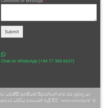
Comment or Message
*
Submit
Chat on WhatsApp (+94 77 359 6107)
 යම්කිසි අගතියක් සිදුවන්නේ නම් එම පුද්ගලයා
ාර ධර්මීය වශයෙන් බැඳී සිටී. 'www.vinivida.lk' ©