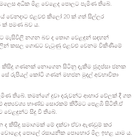
 මෙලෙස අධික මිළ වෙළෙද පොලට පැමිණ තිබේ.
 වෙනදාට එළවළු කිලෝ 20 ක් ගත් සිල්ලර
5 ක් පමණ බව ය.
ට මැසිවිලි නගන බව ද තොග වෙළඳුන් සඳහන්
ලින් කසල ගොඩට වැටුණු එළවළු වෙනම විකිණීමේ
කිසිදු ගණනක් නොගෙන සිටිනු දැකීම ජුගුප්සා ජනක
ි සේ රුපියල් කෝටි ගණන් මහජන මුදල් අවභාවිතා
ණ තිබේ. තමන්ගේ දුවා දරුවන්ට ආහාර වේලක් දී ගත
 අත්‍යවශ්‍ය භාණ්ඩ සොරකම් කිරීමට පෙළඹී සිටිති.ඒ
ෙළඳුන්ට සිදු වී තිබේ.
ද කිසිදු සමාගමක් මේ දක්වා ඒවා ඇණවුම් කර
 වොළෙද පොලේ රසායනික පොහොර මිල ඉහළ යාම ය.