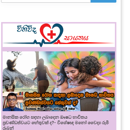
මානසික රෝග සඳහා ලබාදෙන ඖෂධ භාවිතය
ප්‍රචණ්ඩත්වයට හේතුවක් ද?- විශේෂඥ මනෝ වෛද්‍ය රූමි
රූබන්