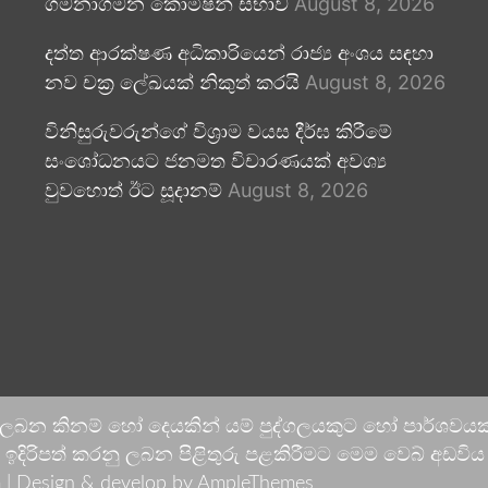
ගමනාගමන කොමිෂන් සභාව
August 8, 2026
දත්ත ආරක්ෂණ අධිකාරියෙන් රාජ්‍ය අංශය සඳහා
නව චක්‍ර ලේඛයක් නිකුත් කරයි
August 8, 2026
විනිසුරුවරුන්ගේ විශ්‍රාම වයස දීර්ඝ කිරීමේ
සංශෝධනයට ජනමත විචාරණයක් අවශ්‍ය
වුවහොත් ඊට සූදානම්
August 8, 2026
 ලබන කිනම් හෝ දෙයකින් යම් පුද්ගලයකුට හෝ පාර්ශවයකට
දිරිපත් කරනු ලබන පිළිතුරු පළකිරීමට මෙම වෙබ් අඩවිය ආච
 |
Design & develop by AmpleThemes