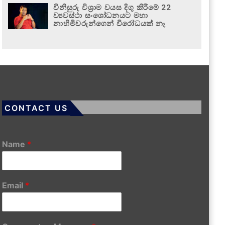
විනිසුරු විශ්‍රාම වයස දිගු කිරීමේ 22
ව්‍යවස්ථා සංශෝධනයට මහා
නාහිමිවරුන්ගෙන් විරෝධයක් නෑ
CONTACT US
Name
*
Email
*