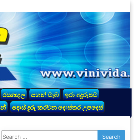
රසගඟුල
පහන් ටැඹ
ඉරා අදුරුපට
න්
දොස් දුරු කරවන දොස්තර උපදෙස්