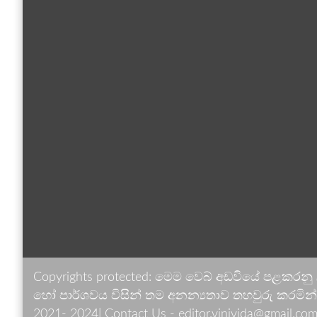
Copyrights protected: මෙම වෙබ් අඩවියේ පළකරනු
හෝ පාර්ශවය විසින් තම අනන්‍යතාව තහවුරු කරමින් ඉ
2021- 2024| Contact Us - editor.vinivida@gmail.com