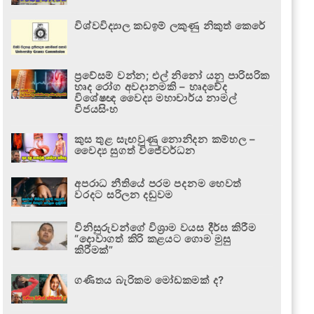
විශ්වවිද්‍යාල කඩඉම් ලකුණු නිකුත් කෙරේ
ප්‍රවේසම් වන්න; එල් නිනෝ යනු පාරිසරික
හෘද රෝග අවදානමකි – හෘදවේද
විශේෂඥ වෛද්‍ය මහාචාර්ය නාමල්
විජයසිංහ
කුස තුළ සැඟවුණු නොනිදන කම්හල –
වෛද්‍ය සුගත් විජේවර්ධන
අපරාධ නීතියේ පරම පදනම හෙවත්
වරදට සරිලන දඬුවම
විනිසුරුවන්ගේ විශ්‍රාම වයස දීර්ඝ කිරීම
“දොවාගත් කිරි කළයට ගොම මුසු
කිරීමක්”
ගණිතය බැරිකම මෝඩකමක් ද?