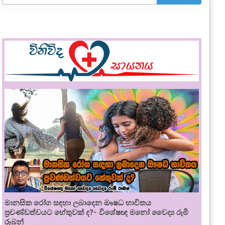
මානසික රෝග සඳහා ලබාදෙන ඖෂධ භාවිතය
ප්‍රචණ්ඩත්වයට හේතුවක් ද?- විශේෂඥ මනෝ වෛද්‍ය රූමි
රූබන්