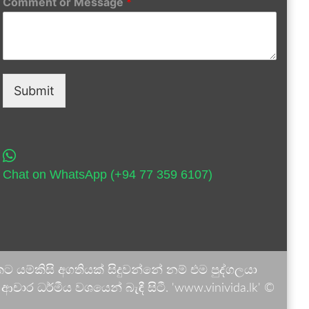
Comment or Message
*
Submit
Chat on WhatsApp (+94 77 359 6107)
 යම්කිසි අගතියක් සිදුවන්නේ නම් එම පුද්ගලයා
ාර ධර්මීය වශයෙන් බැඳී සිටී. 'www.vinivida.lk' ©