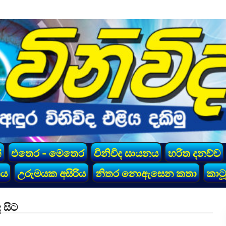
්
එතෙර - මෙතෙර
විනිවිද සායනය
හරිත දනව්ව
කය
උරුමයක අසිරිය
නිතර නොඇසෙන කතා
කාටූ
 සිට