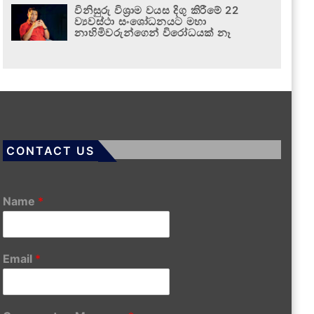
විනිසුරු විශ්‍රාම වයස දිගු කිරීමේ 22
ව්‍යවස්ථා සංශෝධනයට මහා
නාහිමිවරුන්ගෙන් විරෝධයක් නෑ
CONTACT US
Name
*
Email
*