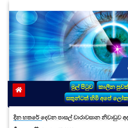
Skip
to
content
vinivida.lk
මුල් පිටුව
කාලීන පුවත
සතුන්ටත් හිමි අපේ ලෝ
දින හතරේ දෙවන පාසල් වාරාවසාන නිවාඩුව අද