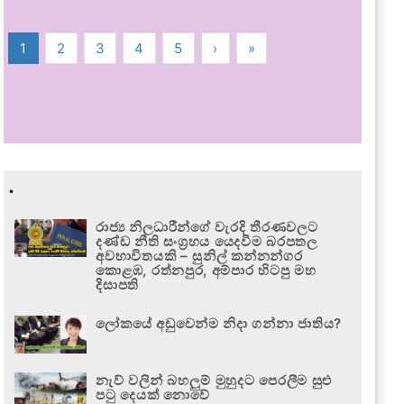
1
2
3
4
5
›
»
.
රාජ්‍ය නිලධාරීන්ගේ වැරදි තීරණවලට
දණ්ඩ නීති සංග්‍රහය යෙදවීම බරපතල
අවභාවිතයකි – සුනිල් කන්නන්ගර
කොළඹ, රත්නපුර, අම්පාර හිටපු මහ
දිසාපති
ලෝකයේ අඩුවෙන්ම නිදා ගන්නා ජාතිය?
නැව් වලින් බහලුම් මුහුදට පෙරලීම සුළු
පටු දෙයක් නොවේ