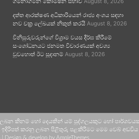
ගමනාගමන කොමිෂන් සභාව
August 8, 2026
දත්ත ආරක්ෂණ අධිකාරියෙන් රාජ්‍ය අංශය සඳහා
නව චක්‍ර ලේඛයක් නිකුත් කරයි
August 8, 2026
විනිසුරුවරුන්ගේ විශ්‍රාම වයස දීර්ඝ කිරීමේ
සංශෝධනයට ජනමත විචාරණයක් අවශ්‍ය
වුවහොත් ඊට සූදානම්
August 8, 2026
 ලබන කිනම් හෝ දෙයකින් යම් පුද්ගලයකුට හෝ පාර්ශවයකට
දිරිපත් කරනු ලබන පිළිතුරු පළකිරීමට මෙම වෙබ් අඩවිය ආච
 |
Design & develop by AmpleThemes