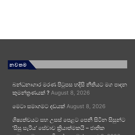
නවතම
බන්ධනාගාර මරණ පිටුපස හදිසි නීතියට මග පාදන
කුමන්ත්‍රණයක් ?
August 8, 2026
මෙටා සමාගමට දඩයක්
August 8, 2026
ශිෂ්‍යත්වයට සහ උසස් පෙළට පෙනී සිටින සිසුන්ට
‘සිසු සැරිය’ සේවාව ක්‍රියාත්මකයි – ජාතික