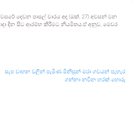
වසරේ දෙවන පාසල් වාරය අද (ඔක්. 27) අවසන් වන
ා දින සිට ආරම්භ කිරීමට නියමිතය.ඒ අනුව, මෙවර
සැප වාහන වලින් පැමිණ මිනිසුන් මරා ගවයන් පැහැර
ගන්නා නවීන හරක් හොරු