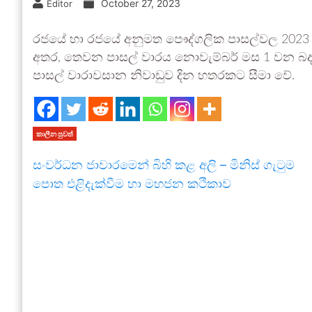
October 27, 2023
Editor
රජයේ හා රජයේ අනුමත පෞද්ගලික පාසල්වල 2023 
අතර, තෙවන පාසල් වාරය නොවැම්බර් මස 1 වන බදාද
පාසල් වාරාවසාන නිවාඩුව දින හතරකට සීමා වේ.
කාලීන පුවත්
සංවර්ධන ජාවාරමෙන් බිහි කළ අලි – මිනිස් ගැටුම
පොත එළිදැක්වීම හා මහජන කථිකාව