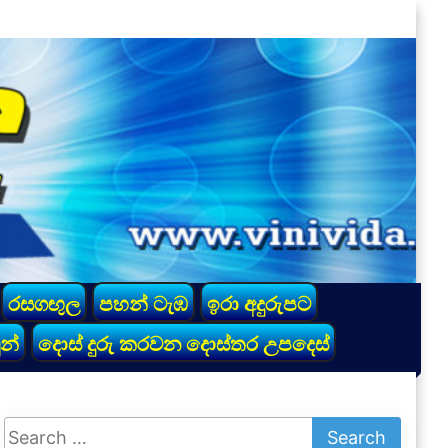
රසගඟුල
පහන් ටැඹ
ඉරා අදුරුපට
න්
දොස් දුරු කරවන දොස්තර උපදෙස්