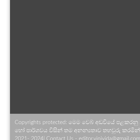
Copyrights protected: මෙම වෙබ් අඩවියේ පළකරනු
හෝ පාර්ශවය විසින් තම අනන්‍යතාව තහවුරු කරමින් ඉ
2021- 2024| Contact Us - editor.vinivida@gmail.com