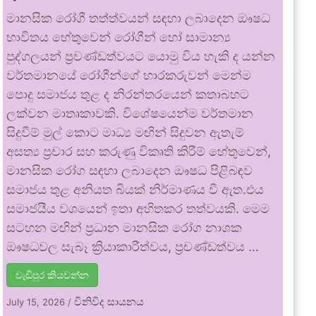
මානසික රෝගී තත්ත්වයන් සඳහා ලබාදෙන ඖෂධ
භාවිතය හේතුවෙන් රෝගීන් හෝ සාමාන්‍ය
පුද්ගලයන් ප්‍රචණ්ඩත්වයට යොමු විය හැකි ද යන්න
වර්තමානයේ රෝගීන්ගේ භාරකරුවන් මෙන්ම
පොදු සමාජය තුළ ද නිරන්තරයෙන් කතාබහට
ලක්වන මාතෘකාවකි. විශේෂයෙන්ම වර්තමාන
සිදුවීම් මුල් කොට මාධ්‍ය මඟින් සිදුවන ඇතැම්
අසත්‍ය ප්‍රචාර සහ කරුණු විකෘති කිරීම් හේතුවෙන්,
මානසික රෝග සඳහා ලබාදෙන ඖෂධ පිළිබඳව
සමාජය තුළ අනියත බියක් නිර්මාණය වී ඇත.එය
සමාජයීය වශයෙන් ඉතා අහිතකර තත්වයකි. මෙම
සටහන මඟින් ප්‍රධාන මානසික රෝග නාශක
ඖෂධවල සැබෑ ක්‍රියාකාරීත්වය, ප්‍රචණ්ඩත්වය …
වැඩිපුර කියවන්න
විනිවිද සායනය
July 15, 2026
/