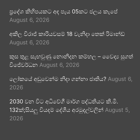
ප්‍රදේශ කිහිපයකට අද පැය 05කට ජලය කැපේ
August 6, 2026
අකිල විරාජ් කාරියවසම් 18 වැනිදා තෙක් රිමාන්ඩ්
August 6, 2026
කුස තුළ සැඟවුණු නොනිදන කම්හල – වෛද්‍ය සුගත්
විජේවර්ධන
August 6, 2026
ලෝකයේ අඩුවෙන්ම නිදා ගන්නා ජාතිය?
August 6,
2026
2030 වන විට අධිවේගී මාර්ග පද්ධතියට කි.මී.
132ක්;සියලු වියදම් දේශීය අරමුදල්වලින්
August 5,
2026