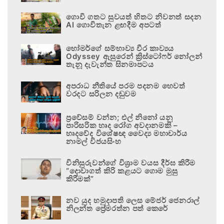
ගොවි ගතට සුවයත් හිතට නිවනත් සදන
AI ගොවිතැන ළඟදීම අපටත්
හෝමර්ගේ සම්භාව්‍ය වීර කාව්‍යය
Odyssey ඇසුරෙන් ක්‍රිස්ටෝෆර් නෝලන්
තැනූ දැවැන්ත සිනමාපටය
අපරාධ නීතියේ පරම පදනම හෙවත්
වරදට සරිලන දඬුවම
ප්‍රවේසම් වන්න; එල් නිනෝ යනු
පාරිසරික හෘද රෝග අවදානමකි –
හෘදවේද විශේෂඥ වෛද්‍ය මහාචාර්ය
නාමල් විජයසිංහ
විනිසුරුවන්ගේ විශ්‍රාම වයස දීර්ඝ කිරීම
“දොවාගත් කිරි කළයට ගොම මුසු
කිරීමක්”
නව යුද හමුදාපති ලෙස මේජර් ජෙනරාල්
නිලන්ත ප්‍රේමරත්න පත් කෙරේ