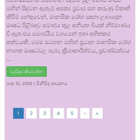
මඟින් සිදුවන ඇතැම් අසත්‍ය ප්‍රචාර සහ කරුණු විකෘති
කිරීම් හේතුවෙන්, මානසික රෝග සඳහා ලබාදෙන
ඖෂධ පිළිබඳව සමාජය තුළ අනියත බියක් නිර්මාණය
වී ඇත.එය සමාජයීය වශයෙන් ඉතා අහිතකර
තත්වයකි. මෙම සටහන මඟින් ප්‍රධාන මානසික රෝග
නාශක ඖෂධවල සැබෑ ක්‍රියාකාරීත්වය, ප්‍රචණ්ඩත්වය
…
වැඩිපුර කියවන්න
විනිවිද සායනය
July 15, 2026
/
1
2
3
4
5
›
»