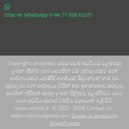
Chat on WhatsApp (+94 77 359 6107)
Copyrights protected: මෙම වෙබ් අඩවියේ පළකරනු
ලබන කිනම් හෝ දෙයකින් යම් පුද්ගලයකුට හෝ
පාර්ශවයකට යම්කිසි අගතියක් සිදුවන්නේ නම් එම
පුද්ගලයා හෝ පාර්ශවය විසින් තම අනන්‍යතාව තහවුරු
කරමින් ඉදිරිපත් කරනු ලබන පිළිතුරු පළකිරීමට මෙම
වෙබ් අඩවිය ආචාර ධර්මීය වශයෙන් බැඳී සිටී.
'www.vinivida.lk' © 2021- 2024| Contact Us -
editor.vinivida@gmail.com |
Design & develop by
AmpleThemes