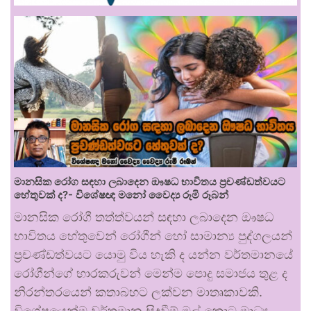
මානසික රෝග සඳහා ලබාදෙන ඖෂධ භාවිතය ප්‍රචණ්ඩත්වයට
හේතුවක් ද?- විශේෂඥ මනෝ වෛද්‍ය රූමි රූබන්
මානසික රෝගී තත්ත්වයන් සඳහා ලබාදෙන ඖෂධ
භාවිතය හේතුවෙන් රෝගීන් හෝ සාමාන්‍ය පුද්ගලයන්
ප්‍රචණ්ඩත්වයට යොමු විය හැකි ද යන්න වර්තමානයේ
රෝගීන්ගේ භාරකරුවන් මෙන්ම පොදු සමාජය තුළ ද
නිරන්තරයෙන් කතාබහට ලක්වන මාතෘකාවකි.
විශේෂයෙන්ම වර්තමාන සිදුවීම් මුල් කොට මාධ්‍ය