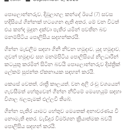
පොලොන්නරුව, දිඹුලාගල කන්දේ ඊයේ (7) සවස
හදිසියේ ගින්නක් හටගෙන ඇති අතර, මේ වන විටත්
එය කන්ද මුදුන දක්වා පැතිර යමින් පවතින බව
මනම්පිටිය පොලිසිය සදහන්කරයි.
ගින්න මැඬලීම සඳහා ගිනි නිවන හමුදාව, යුද හමුදාව,
ගුවන් හමුදාව සහ මනම්පිටිය පොලිසියේ නිලධාරීන්
කටයුතු කරමින් සිටින බවයි පොලොන්නරුව දිස්ත්‍රික්
ලේකම් සුජන්ත ඒකනායක සඳහන් කරයි.
කෙසේ වෙතත්, රාත්‍රී කාලයත්, වන අලි රංචු වශයෙන්
ගැවසීමත් හේතුවෙන් ගින්න නිවීමේ මෙහෙයුම් සඳහා
විශාල බලපෑමක් එල්ලවී තිබේ.
ගින්න පැතිර යාමට හේතුව මෙතෙක් අනාවරණය වී
නොමැති අතර, වැඩිදුර විමර්ශන ක්‍රියාත්මක බවයි
පොලිසිය සඳහන් කරයි.