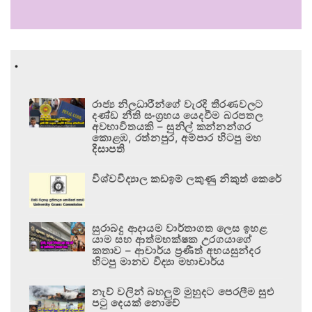
.
රාජ්‍ය නිලධාරීන්ගේ වැරදි තීරණවලට
දණ්ඩ නීති සංග්‍රහය යෙදවීම බරපතල
අවභාවිතයකි – සුනිල් කන්නන්ගර
කොළඹ, රත්නපුර, අම්පාර හිටපු මහ
දිසාපති
විශ්වවිද්‍යාල කඩඉම් ලකුණු නිකුත් කෙරේ
සුරාබදු ආදායම වාර්තාගත ලෙස ඉහළ
යාම සහ ආත්මභක්ෂක උරගයාගේ
කතාව – ආචාර්ය ප්‍රණීත් අභයසුන්දර
හිටපු මානව විද්‍යා මහාචාර්ය
නැව් වලින් බහලුම් මුහුදට පෙරලීම සුළු
පටු දෙයක් නොවේ