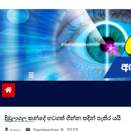
Skip
to
content
vinivida.lk
දිඹුලාගල කන්දේ හටගත් ගින්න තදින් පැතිර යයි
September 8, 2025
Editor