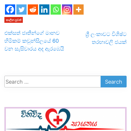
කාලීන පුවත්
එක්සත් ජාතීන්ගේ මානව
ශ්‍රී ලංකාවට විශිෂ්ට
හිමිකම් කවුන්සිලයේ 60
තරඟාවලි ජයක්
වන සැසිවාරය අද ඇරඹෙයි