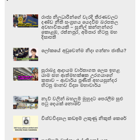
රාජ්‍ය නිලධාරීන්ගේ වැරදි තීරණවලට
දණ්ඩ නීති සංග්‍රහය යෙදවීම බරපතල
අවභාවිතයකි – සුනිල් කන්නන්ගර
කොළඹ, රත්නපුර, අම්පාර හිටපු මහ
දිසාපති
ලෝකයේ අඩුවෙන්ම නිදා ගන්නා ජාතිය?
සුරාබදු ආදායම වාර්තාගත ලෙස ඉහළ
යාම සහ ආත්මභක්ෂක උරගයාගේ
කතාව – ආචාර්ය ප්‍රණීත් අභයසුන්දර
හිටපු මානව විද්‍යා මහාචාර්ය
නැව් වලින් බහලුම් මුහුදට පෙරලීම සුළු
පටු දෙයක් නොවේ
විශ්වවිද්‍යාල කඩඉම් ලකුණු නිකුත් කෙරේ