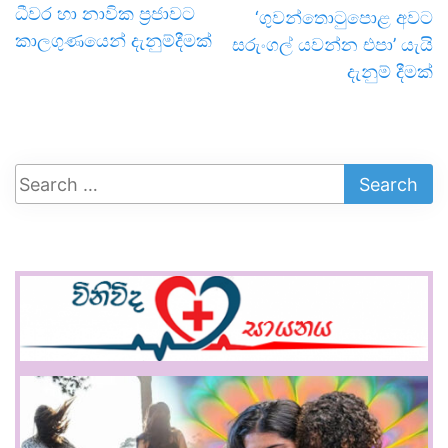
ධීවර හා නාවික ප්‍රජාවට
‘ගුවන්තොටුපොළ අවට
කාලගුණයෙන් දැනුම්දීමක්
සරුංගල් යවන්න එපා’ යැයි
දැනුම් දීමක්