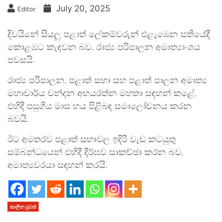
July 20, 2025
Editor
දිවයිනේ සියලු පළාත් ලේකම්වරුන් එළැඹෙන සතියේදී
කොළඹට කැඳවන බව, රාජ්‍ය පරිපාලන අමාත්‍යාංශය
පවසයි.
රාජ්‍ය පරිපාලන, පළාත් සභා සහ පළාත් පාලන අමාත්‍ය
මහාචාර්ය චන්දන අභයරත්න මහතා සඳහන් කළේ,
එහිදී පසුගිය මාස හය පිළිබඳ සමාලෝචනය කරන
බවයි.
ඊට අමතරව පළාත් සභාවල ඉදිරි වැඩ කටයුතු
සම්බන්ධයෙන් එහිදී දීර්ඝව සාකච්ඡා කරන බව,
අමාත්‍යවරයා සඳහන් කරයි.
කාලීන පුවත්