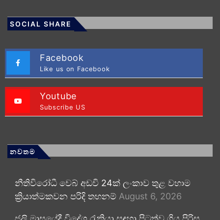
SOCIAL SHARE
Facebook
Like us on Facebook
Youtube
Subscribe US
නවතම
නීතිවිරෝධී වෙබ් අඩවි 24ක් ලංකාව තුළ වහාම
ක්‍රියාත්මකවන පරිදි තහනම්
August 6, 2026
ජූලි මාසයේදී විදේශ රැකියා සඳහා පිටත්ව ගිය පිරිස