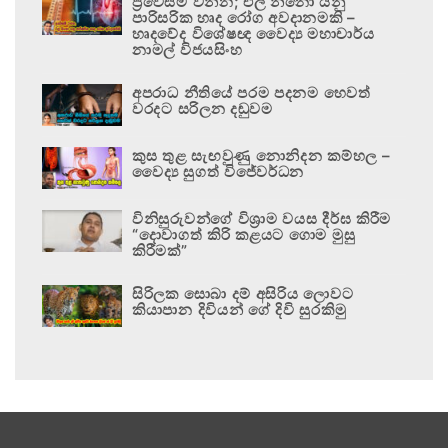
ප්‍රවේසම් වන්න; එල් නිනෝ යනු
පාරිසරික හෘද රෝග අවදානමකි –
හෘදවේද විශේෂඥ වෛද්‍ය මහාචාර්ය
නාමල් විජයසිංහ
අපරාධ නීතියේ පරම පදනම හෙවත්
වරදට සරිලන දඬුවම
කුස තුළ සැඟවුණු නොනිදන කම්හල –
වෛද්‍ය සුගත් විජේවර්ධන
විනිසුරුවන්ගේ විශ්‍රාම වයස දීර්ඝ කිරීම
“දොවාගත් කිරි කළයට ගොම මුසු
කිරීමක්”
සිරිලක සොබා දම් අසිරිය ලොවට
කියාපාන දිවියන් ගේ දිවි සුරකිමු