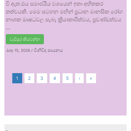
වී ඇත.එය සමාජයීය වශයෙන් ඉතා අහිතකර
තත්වයකි. මෙම සටහන මඟින් ප්‍රධාන මානසික රෝග
නාශක ඖෂධවල සැබෑ ක්‍රියාකාරීත්වය, ප්‍රචණ්ඩත්වය
…
වැඩිපුර කියවන්න
විනිවිද සායනය
July 15, 2026
/
1
2
3
4
5
›
»
.