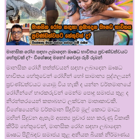
මානසික රෝග සඳහා ලබාදෙන ඖෂධ භාවිතය ප්‍රචණ්ඩත්වයට
හේතුවක් ද?- විශේෂඥ මනෝ වෛද්‍ය රූමි රූබන්
මානසික රෝගී තත්ත්වයන් සඳහා ලබාදෙන ඖෂධ
භාවිතය හේතුවෙන් රෝගීන් හෝ සාමාන්‍ය පුද්ගලයන්
ප්‍රචණ්ඩත්වයට යොමු විය හැකි ද යන්න වර්තමානයේ
රෝගීන්ගේ භාරකරුවන් මෙන්ම පොදු සමාජය තුළ ද
නිරන්තරයෙන් කතාබහට ලක්වන මාතෘකාවකි.
විශේෂයෙන්ම වර්තමාන සිදුවීම් මුල් කොට මාධ්‍ය
මඟින් සිදුවන ඇතැම් අසත්‍ය ප්‍රචාර සහ කරුණු විකෘති
කිරීම් හේතුවෙන්, මානසික රෝග සඳහා ලබාදෙන
ඖෂධ පිළිබඳව සමාජය තුළ අනියත බියක් නිර්මාණය