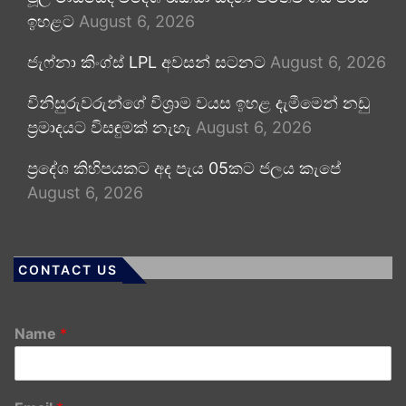
ඉහළට
August 6, 2026
ජැෆ්නා කිංග්ස් LPL අවසන් සටනට
August 6, 2026
විනිසුරුවරුන්ගේ විශ්‍රාම වයස ඉහළ දැමීමෙන් නඩු
ප්‍රමාදයට විසඳුමක් නැහැ
August 6, 2026
ප්‍රදේශ කිහිපයකට අද පැය 05කට ජලය කැපේ
August 6, 2026
CONTACT US
Name
*