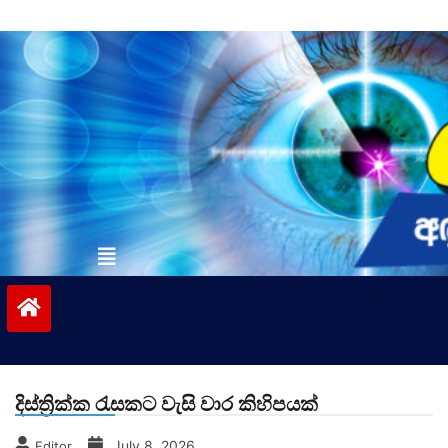
Skip
to
content
vinivida.lk
දිස්ත්‍රික්ක රැසකට වැසි වාර කිහිපයක්
July 8, 2026
Editor