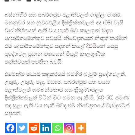
බස්නාහිර සහ සබරගමුව පළාත්වලත් ගාල්ල, මාතර,
මහනුවර සහ නුවරඑළිය දිස්ත්‍රික්කවලත් අද (08) වැසි
වාර කිහිපයක් ඇති විය හැකි බව කාලගුණ විද්‍යා
දෙපාර්තමේන්තුව පවසයි. නිවේදනයක් නිකුත් කරමින්
එම දෙපාර්තමේන්තුව සඳහන් කළේ දිවයිනේ සෙසු
ප්‍රදේශවල ප්‍රධාන වශයෙන් වියළි කාලගුණික
තත්ත්වයක් පවතින බවයි.
එමෙන්ම මධ්‍යම කඳුකරයේ බටහිර බෑවුම් ප්‍රදේශවලත්,
උතුරු, උතුරු-මැද, මධ්‍යම, සබරගමුව සහ වයඹ
පළාත්වලත් හම්බන්තොට සහ ත්‍රිකුණාමලය
දිස්ත්‍රික්කවලත් විටින් විට හමන පැ.කි.මී. (40-50) පමණ
තද සුළං ඇති විය හැකි බවද එම නිවේදනයේ වැඩිදුරටත්
සඳහන්.