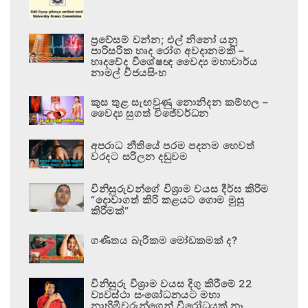
ප්‍රවේසම් වන්න; එල් නිනෝ යනු
පාරිසරික හෘද රෝග අවදානමකි –
හෘදවේද විශේෂඥ වෛද්‍ය මහාචාර්ය
නාමල් විජයසිංහ
කුස තුළ සැඟවුණු නොනිදන කම්හල –
වෛද්‍ය සුගත් විජේවර්ධන
අපරාධ නීතියේ පරම පදනම හෙවත්
වරදට සරිලන දඬුවම
විනිසුරුවන්ගේ විශ්‍රාම වයස දීර්ඝ කිරීම
“දොවාගත් කිරි කළයට ගොම මුසු
කිරීමක්”
ගණිතය බැරිකම මෝඩකමක් ද?
විනිසුරු විශ්‍රාම වයස දිගු කිරීමේ 22
ව්‍යවස්ථා සංශෝධනයට මහා
නාහිමිවරුන්ගෙන් විරෝධයක් නෑ