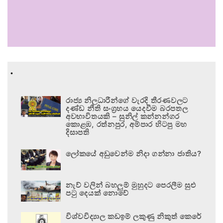
.
රාජ්‍ය නිලධාරීන්ගේ වැරදි තීරණවලට
දණ්ඩ නීති සංග්‍රහය යෙදවීම බරපතල
අවභාවිතයකි – සුනිල් කන්නන්ගර
කොළඹ, රත්නපුර, අම්පාර හිටපු මහ
දිසාපති
ලෝකයේ අඩුවෙන්ම නිදා ගන්නා ජාතිය?
නැව් වලින් බහලුම් මුහුදට පෙරලීම සුළු
පටු දෙයක් නොවේ
විශ්වවිද්‍යාල කඩඉම් ලකුණු නිකුත් කෙරේ