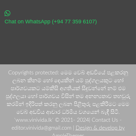
Chat on WhatsApp (+94 77 359 6107)
Copyrights protected: මෙම වෙබ් අඩවියේ පළකරනු
ලබන කිනම් හෝ දෙයකින් යම් පුද්ගලයකුට හෝ
පාර්ශවයකට යම්කිසි අගතියක් සිදුවන්නේ නම් එම
පුද්ගලයා හෝ පාර්ශවය විසින් තම අනන්‍යතාව තහවුරු
කරමින් ඉදිරිපත් කරනු ලබන පිළිතුරු පළකිරීමට මෙම
වෙබ් අඩවිය ආචාර ධර්මීය වශයෙන් බැඳී සිටී.
'www.vinivida.lk' © 2021- 2024| Contact Us -
editor.vinivida@gmail.com |
Design & develop by
AmpleThemes