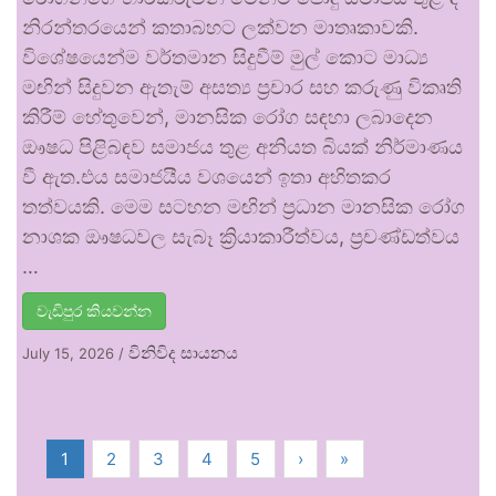
නිරන්තරයෙන් කතාබහට ලක්වන මාතෘකාවකි.
විශේෂයෙන්ම වර්තමාන සිදුවීම් මුල් කොට මාධ්‍ය
මඟින් සිදුවන ඇතැම් අසත්‍ය ප්‍රචාර සහ කරුණු විකෘති
කිරීම් හේතුවෙන්, මානසික රෝග සඳහා ලබාදෙන
ඖෂධ පිළිබඳව සමාජය තුළ අනියත බියක් නිර්මාණය
වී ඇත.එය සමාජයීය වශයෙන් ඉතා අහිතකර
තත්වයකි. මෙම සටහන මඟින් ප්‍රධාන මානසික රෝග
නාශක ඖෂධවල සැබෑ ක්‍රියාකාරීත්වය, ප්‍රචණ්ඩත්වය
…
වැඩිපුර කියවන්න
විනිවිද සායනය
July 15, 2026
/
1
2
3
4
5
›
»