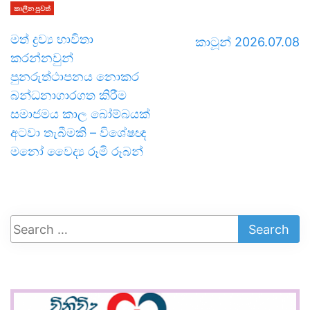
කාලීන පුවත්
මත් ද්‍රව්‍ය භාවිතා
කාටූන් 2026.07.08
කරන්නවුන්
පුනරුත්ථාපනය නොකර
බන්ධනාගාරගත කිරීම
සමාජමය කාල බෝම්බයක්
අටවා තැබීමකි – විශේෂඥ
මනෝ වෛද්‍ය රූමි රූබන්