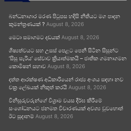
බන්ධනාගාර මරණ පිටුපස හදිසි නීතියට මග පාදන
කුමන්ත්‍රණයක් ?
August 8, 2026
මෙටා සමාගමට දඩයක්
August 8, 2026
ශිෂ්‍යත්වයට සහ උසස් පෙළට පෙනී සිටින සිසුන්ට
‘සිසු සැරිය’ සේවාව ක්‍රියාත්මකයි – ජාතික ගමනාගමන
කොමිෂන් සභාව
August 8, 2026
දත්ත ආරක්ෂණ අධිකාරියෙන් රාජ්‍ය අංශය සඳහා නව
චක්‍ර ලේඛයක් නිකුත් කරයි
August 8, 2026
විනිසුරුවරුන්ගේ විශ්‍රාම වයස දීර්ඝ කිරීමේ
සංශෝධනයට ජනමත විචාරණයක් අවශ්‍ය වුවහොත්
ඊට සූදානම්
August 8, 2026