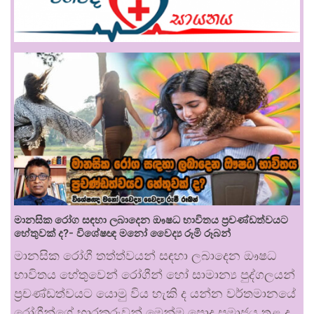
මානසික රෝග සඳහා ලබාදෙන ඖෂධ භාවිතය ප්‍රචණ්ඩත්වයට
හේතුවක් ද?- විශේෂඥ මනෝ වෛද්‍ය රූමි රූබන්
මානසික රෝගී තත්ත්වයන් සඳහා ලබාදෙන ඖෂධ
භාවිතය හේතුවෙන් රෝගීන් හෝ සාමාන්‍ය පුද්ගලයන්
ප්‍රචණ්ඩත්වයට යොමු විය හැකි ද යන්න වර්තමානයේ
රෝගීන්ගේ භාරකරුවන් මෙන්ම පොදු සමාජය තුළ ද