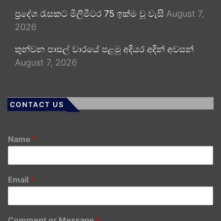
ප්‍රදේශ රැසකට මිලිමීටර 75 ඉක්ම වූ වැසි
August 7,
2026
තුන්වන පාසල් වාරයේ පළමු අදියර අදින් අවසන්
August 7, 2026
CONTACT US
Name
*
Email
*
Comment or Message
*