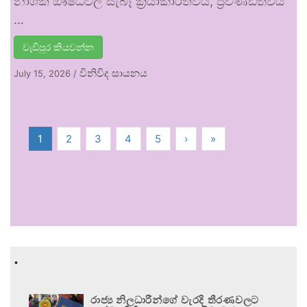
නාශක ඖෂධවල සැබෑ ක්‍රියාකාරීත්වය, ප්‍රචණ්ඩත්වය
…
වැඩිපුර කියවන්න
විනිවිද සායනය
July 15, 2026
/
1
2
3
4
5
›
»
.
රාජ්‍ය නිලධාරීන්ගේ වැරදි තීරණවලට