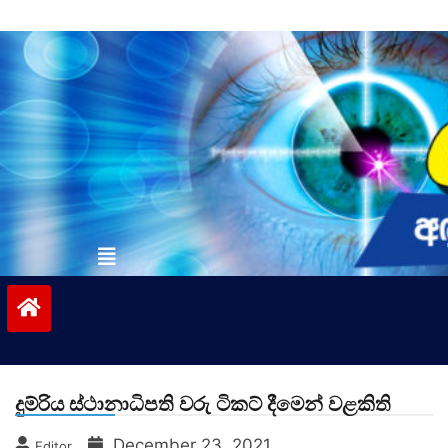
Skip
to
content
vinivida.lk
දුම්රිය ස්ථානාධිපති වරු ටිකට් දීමෙන් වළකිති
December 23, 2021
Editor