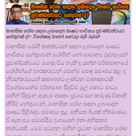
මානසික රෝග සඳහා ලබාදෙන ඖෂධ භාවිතය ප්‍රචණ්ඩත්වයට
හේතුවක් ද?- විශේෂඥ මනෝ වෛද්‍ය රූමි රූබන්
මානසික රෝගී තත්ත්වයන් සඳහා ලබාදෙන ඖෂධ
භාවිතය හේතුවෙන් රෝගීන් හෝ සාමාන්‍ය පුද්ගලයන්
ප්‍රචණ්ඩත්වයට යොමු විය හැකි ද යන්න වර්තමානයේ
රෝගීන්ගේ භාරකරුවන් මෙන්ම පොදු සමාජය තුළ ද
නිරන්තරයෙන් කතාබහට ලක්වන මාතෘකාවකි.
විශේෂයෙන්ම වර්තමාන සිදුවීම් මුල් කොට මාධ්‍ය
මඟින් සිදුවන ඇතැම් අසත්‍ය ප්‍රචාර සහ කරුණු විකෘති
කිරීම් හේතුවෙන්, මානසික රෝග සඳහා ලබාදෙන
ඖෂධ පිළිබඳව සමාජය තුළ අනියත බියක් නිර්මාණය
වී ඇත.එය සමාජයීය වශයෙන් ඉතා අහිතකර
තත්වයකි. මෙම සටහන මඟින් ප්‍රධාන මානසික රෝග