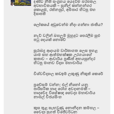
දණ්ඩ නීති සංග්‍රහය යෙදවීම බරපතල
අවභාවිතයකි – සුනිල් කන්නන්ගර
කොළඹ, රත්නපුර, අම්පාර හිටපු මහ
දිසාපති
ලෝකයේ අඩුවෙන්ම නිදා ගන්නා ජාතිය?
නැව් වලින් බහලුම් මුහුදට පෙරලීම සුළු
පටු දෙයක් නොවේ
සුරාබදු ආදායම වාර්තාගත ලෙස ඉහළ
යාම සහ ආත්මභක්ෂක උරගයාගේ
කතාව – ආචාර්ය ප්‍රණීත් අභයසුන්දර
හිටපු මානව විද්‍යා මහාචාර්ය
විශ්වවිද්‍යාල කඩඉම් ලකුණු නිකුත් කෙරේ
ප්‍රවේසම් වන්න; එල් නිනෝ යනු
පාරිසරික හෘද රෝග අවදානමකි –
හෘදවේද විශේෂඥ වෛද්‍ය මහාචාර්ය
නාමල් විජයසිංහ
කුස තුළ සැඟවුණු නොනිදන කම්හල –
වෛද්‍ය සුගත් විජේවර්ධන