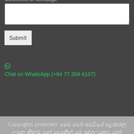
Submit
Chat on WhatsApp (+94 77 359 6107)
Copyrights protected: මෙම වෙබ් අඩවියේ පළකරනු
ලබන කිනම් හෝ දෙයකින් යම් පුද්ගලයකුට හෝ