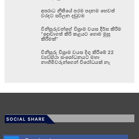
අපරාධ නීතියේ පරම පදනම හෙවත්
වරදට සරිලන දඬුවම
විනිසුරුවන්ගේ විශ්‍රාම වයස දීර්ඝ කිරීම
“දොවාගත් කිරි කළයට ගොම මුසු
කිරීමක්”
විනිසුරු විශ්‍රාම වයස දිගු කිරීමේ 22
ව්‍යවස්ථා සංශෝධනයට මහා
නාහිමිවරුන්ගෙන් විරෝධයක් නෑ
SOCIAL SHARE