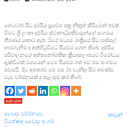
හෙට(24) සිට දුම්රිය ප්‍රවේශ පත්‍ර නිකුත් කිරීමෙන් ඉවත්
වීමට ශ්‍රි ලංකා දුම්රිය ස්ථානාධිපතිවරුන්ගේ සංගමය
තීරණය කොට ඇත. ඊයේ මධ්‍යම රාත්‍රියේ සිට පාර්සල්
භාරගැනිම ද අත්හිටුවීමට පියවර ගෙන තිබේ. දුම්රිය
පරිපාලනයේ අත්තනෝමතික ක්‍රියාකලාපයට විරෝධය
දැක්විමක් වශයෙන් මෙම පියවර ගත් බව එම සංගමය
පවසයි. ඊට අමතරව මේ මස 26 වැනිදා සිට අඛණ්ඩ
වැඩ වර්ජනයක් ද සැලසුම් කර තිබේ.
කාලීන පුවත්
වෛද්‍ය වර්ජනයට
කාටූන්
විශේෂඥ වෛද්‍ය සංගම්