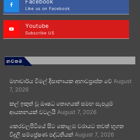
Facebook
Like us on Facebook
Youtube
Subscribe US
නවතම
මහාචාර්ය විමල් දිසානායක අභාවප්‍රාප්ත වේ
August
7, 2026
කල් ඉකුත් වූ ඖෂධ තොගයක් සමඟ සැපයුම්
ආයතනයක් වටලයි
August 7, 2026
කෙරවලපිටියේ සිට කොළඹ වරායට තවත් භූගත
විදුලි සම්ප්‍රේෂණ පද්ධතියක්
August 7, 2026