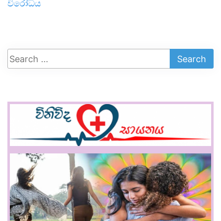
විරෝධය