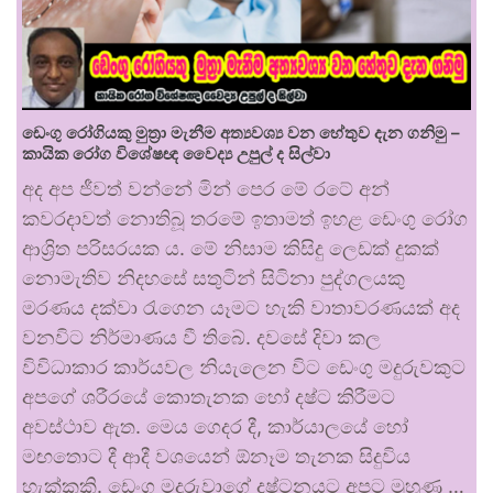
ඩෙංගු රෝගියකු ⁣මුත්‍රා මැනීම අත්‍යවශ්‍ය වන හේතුව දැන ගනිමු –
කායික රෝග විශේෂඥ වෛද්‍ය උපුල් ද සිල්වා
අද අප ජීවත් වන්නේ මින් පෙර මේ රටේ අන්
කවරදාවත් නොතිබූ තරමේ ඉතාමත් ඉහළ ඩෙංගු රෝග
ආශ්‍රිත පරිසරයක ය. මේ නිසාම කිසිදු ලෙඩක් දුකක්
නොමැතිව නිදහසේ සතුටින් සිටිනා පුද්ගලයකු
මරණය දක්වා රැගෙන යෑමට හැකි වාතාවරණයක් අද
වනවිට නිර්මාණය වී තිබේ. දවසේ දිවා කල
විවිධාකාර කාර්යවල නියැලෙන විට ඩෙංගු මදුරුවකුට
අපගේ ශරීරයේ කොතැනක හෝ දෂ්ට කිරීමට
අවස්ථාව ඇත. මෙය ගෙදර දී, කාර්යාලයේ හෝ
මඟතොට දී ආදී වශයෙන් ඕනෑම තැනක සිදුවිය
හැක්කකි. ඩෙංගු මදුරුවාගේ දෂ්ටනයට අපට මුහුණ …