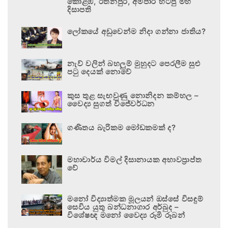
කොළඹ, රත්නපුර, අම්පාර හිටපු මහ
දිසාපති
ලෝකයේ අඩුවෙන්ම නිදා ගන්නා ජාතිය?
නැව් වලින් බහලුම් මුහුදට පෙරලීම සුළු
පටු දෙයක් නොවේ
කුස තුළ සැඟවුණු නොනිදන කම්හල –
වෛද්‍ය සුගත් විජේවර්ධන
ගණිතය බැරිකම මෝඩකමක් ද?
මහාචාර්ය විමල් දිසානායක අභාවප්‍රාප්ත
වේ
මනෝ විද්‍යාත්මක මූලයන් ඔස්සේ විසඳුම්
සෙවිය යුතු බන්ධනාගාර අර්බුද –
විශේෂඥ මනෝ වෛද්‍ය රූමි රූබන්