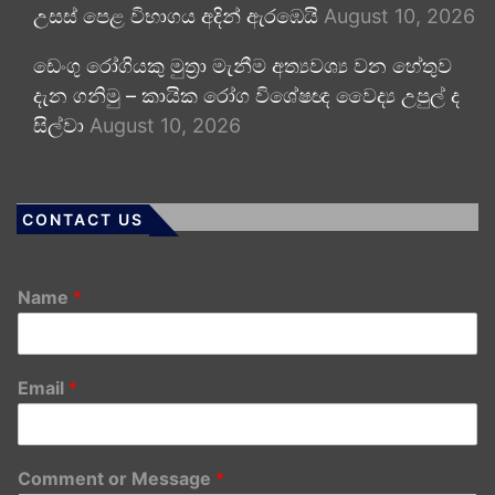
උසස් පෙළ විභාගය අදින් ඇරඹෙයි
August 10, 2026
ඩෙංගු රෝගියකු ⁣මුත්‍රා මැනීම අත්‍යවශ්‍ය වන හේතුව
දැන ගනිමු – කායික රෝග විශේෂඥ වෛද්‍ය උපුල් ද
සිල්වා
August 10, 2026
CONTACT US
Name
*
Email
*
Comment or Message
*