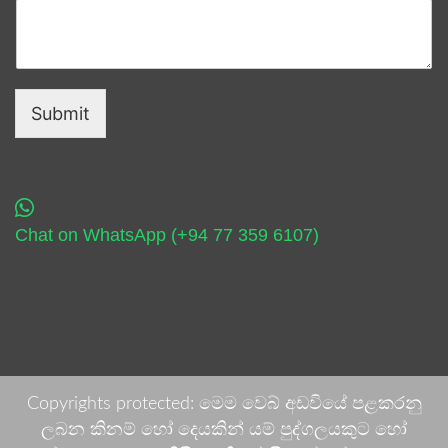
Submit
Chat on WhatsApp (+94 77 359 6107)
Copyrights protected: මෙම වෙබ් අඩවියේ පළකරනු
ලබන කිනම් හෝ දෙයකින් යම් පුද්ගලයකුට හෝ