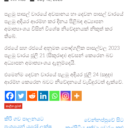
පළමු පාසල් වාරයේ අවසානය හා දෙවන පාසල් වාරයේ
පළමු අදියර ආරම්භ කර දිනය පිළිබඳ අධ්‍යාපන
අමාත්‍යාංශය විසින් විශේෂ නිවේදනයක් නිකුත් කර
තිබේ.
රජයේ සහ රජයේ අනුමත පෞද්ගලික පාසල්වල 2023
පළමු වාරය ජූලි 21 (සිකුරාදා) අවසන් කෙරෙන බව
අධ්‍යාපන අමාත්‍යාංශය දැනුම්දෙයි.
එමෙන්ම දෙවන වාරයේ පළමු අදියර ජූලි 24 (සඳුදා)
ආරම්භ කෙරෙන බවට නිවේදනයේ වැඩිදුරටත් දැක්වේ.
කාලීන පුවත්
කිරි ගව පාලනයට
වෙන්නප්පුවේ සිට
ප්‍රංශයෙන් යුරෝ ලක්ෂ
කල්පිටිය දක්වා වෙරළ කළු