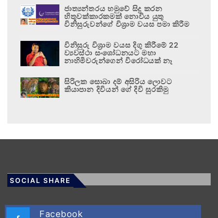
ජාත්‍යන්තරය හමුවේ සිදු කරන
හිතුවක්කාරකමක් නොවිය යුතු
විනිසුරුවන්ගේ විශ්‍රාම වයස පමා කිරීම
විනිසුරු විශ්‍රාම වයස දිගු කිරීමේ 22
ව්‍යවස්ථා සංශෝධනයට මහා
නාහිමිවරුන්ගෙන් විරෝධයක් නෑ
සිරිලක සොබා දම් අසිරිය ලොවට
කියාපාන දිවියන් ගේ දිවි සුරකිමු
SOCIAL SHARE
Facebook