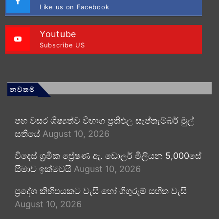
Like us on Facebook
Youtube
Subscribe US
නවතම
පහ වසර ශිෂ්‍යත්ව විභාග ප්‍රතිඵල සැප්තැම්බර් මුල්
සතියේ
August 10, 2026
විදෙස් ශ්‍රමික ප්‍රේෂණ ඇ. ඩොලර් මිලියන 5,000සේ
සීමාව ඉක්මවයි
August 10, 2026
ප්‍රදේශ කිහිපයකට වැසි හෝ ගිගුරුම් සහිත වැසි
August 10, 2026