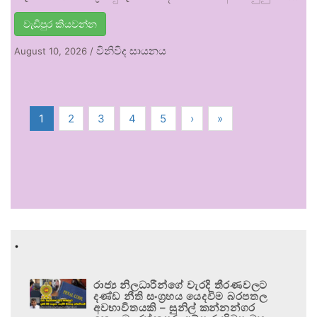
වැඩිපුර කියවන්න
විනිවිද සායනය
August 10, 2026
/
1
2
3
4
5
›
»
.
රාජ්‍ය නිලධාරීන්ගේ වැරදි තීරණවලට
දණ්ඩ නීති සංග්‍රහය යෙදවීම බරපතල
අවභාවිතයකි – සුනිල් කන්නන්ගර