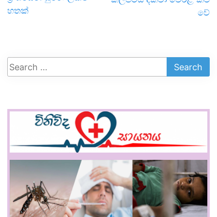
හතක්
වේ