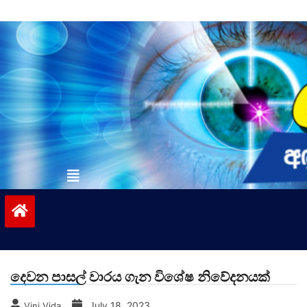
Skip
to
content
vinivida.lk
දෙවන පාසල් වාරය ගැන විශේෂ නිවේදනයක්
July 18, 2023
Vini Vida