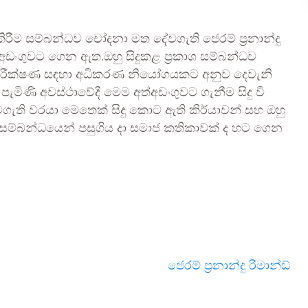
 කිරීම සම්බන්ධව චෝදනා මත දේවගැති ජෙරම් ප්‍රනාන්දු
්අඩංගුවට ගෙන ඇත.ඔහු සිදුකළ ප්‍රකාශ සම්බන්ධව
න පරීක්ෂණ සඳහා අධිකරණ නියෝගයකට අනුව දෙවැනි
පැමිණි අවස්ථාවේදී මෙම අත්අඩංගුවට ගැනීම සිදු වී
දේවගැති වරයා මෙතෙක් සිදු කොට ඇති කිර්යාවන් සහ ඔහු
සම්බන්ධයෙන් පසුගිය දා සමාජ කතිකාවක් ද හට ගෙන
ජෙරම් ප්‍රනාන්දු රිමාන්ඩ්