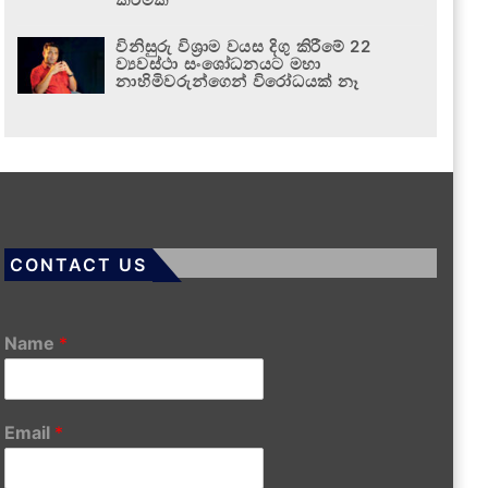
විනිසුරු විශ්‍රාම වයස දිගු කිරීමේ 22
ව්‍යවස්ථා සංශෝධනයට මහා
නාහිමිවරුන්ගෙන් විරෝධයක් නෑ
CONTACT US
Name
*
Email
*