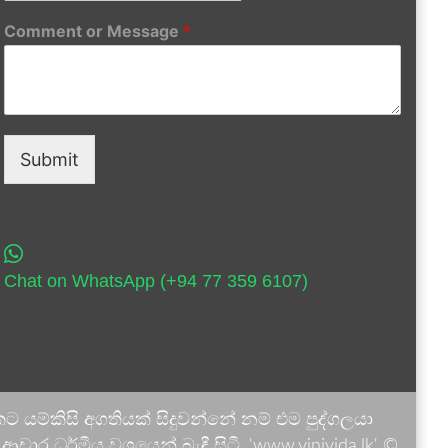
Comment or Message
*
Submit
Chat on WhatsApp (+94 77 359 6107)
 යම්කිසි අගතියක් සිදුවන්නේ නම් එම පුද්ගලයා
ාර ධර්මීය වශයෙන් බැඳී සිටී. 'www.vinivida.lk' ©