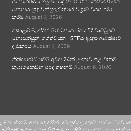
ජාත්‍යන්තරය හමුවේ සිදු කරන හිතුවක්කාරකමක්
නොවිය යුතු විනිසුරුවන්ගේ විශ්‍රාම වයස පමා
කිරීම
August 7, 2026
කොළඹ මැගසින් බන්ධනාගාරයේ ‘ඊ’ වාට්ටුවේ
නොසන්සුන් තත්ත්වයක් ; STFය ඇතුළු ආරක්ෂාව
දැඩිකරයි
August 7, 2026
නීතිවිරෝධී වෙබ් අඩවි 24ක් ලංකාව තුළ වහාම
ක්‍රියාත්මකවන පරිදි තහනම්
August 6, 2026
 ලබන කිනම් හෝ දෙයකින් යම් පුද්ගලයකුට හෝ පාර්ශවයකට
දිරිපත් කරනු ලබන පිළිතුරු පළකිරීමට මෙම වෙබ් අඩවිය ආච