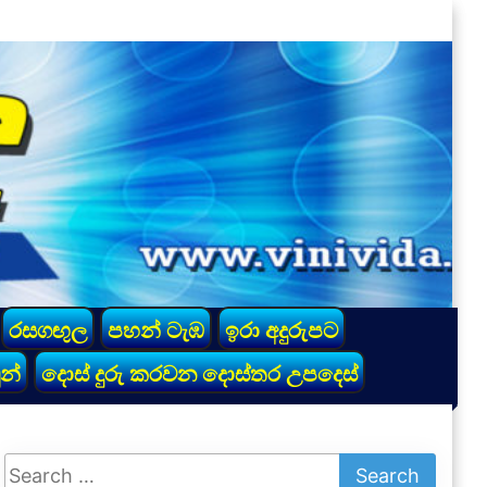
රසගඟුල
පහන් ටැඹ
ඉරා අදුරුපට
න්
දොස් දුරු කරවන දොස්තර උපදෙස්