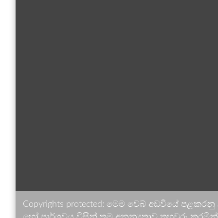
Copyrights protected: මෙම වෙබ් අඩවියේ පළකරනු
හෝ පාර්ශවය විසින් තම අනන්‍යතාව තහවුරු කරමින් ඉ