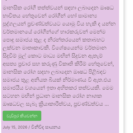
මානසික රෝගී තත්ත්වයන් සඳහා ලබාදෙන ඖෂධ
භාවිතය හේතුවෙන් රෝගීන් හෝ සාමාන්‍ය
පුද්ගලයන් ප්‍රචණ්ඩත්වයට යොමු විය හැකි ද යන්න
වර්තමානයේ රෝගීන්ගේ භාරකරුවන් මෙන්ම
පොදු සමාජය තුළ ද නිරන්තරයෙන් කතාබහට
ලක්වන මාතෘකාවකි. විශේෂයෙන්ම වර්තමාන
සිදුවීම් මුල් කොට මාධ්‍ය මඟින් සිදුවන ඇතැම්
අසත්‍ය ප්‍රචාර සහ කරුණු විකෘති කිරීම් හේතුවෙන්,
මානසික රෝග සඳහා ලබාදෙන ඖෂධ පිළිබඳව
සමාජය තුළ අනියත බියක් නිර්මාණය වී ඇත.එය
සමාජයීය වශයෙන් ඉතා අහිතකර තත්වයකි. මෙම
සටහන මඟින් ප්‍රධාන මානසික රෝග නාශක
ඖෂධවල සැබෑ ක්‍රියාකාරීත්වය, ප්‍රචණ්ඩත්වය …
වැඩිපුර කියවන්න
විනිවිද සායනය
July 15, 2026
/