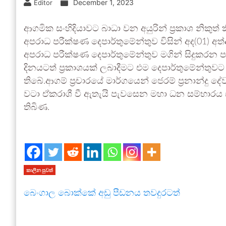
December 1, 2023
Editor
ආගමික සංහිදියාවට බාධා වන අයුරින් ප්‍රකාශ නිකුත්
අපරාධ පරීක්ෂණ දෙපාර්තුමේන්තුව විසින් අද(01) අත
අපරාධ පරීක්ෂණ දෙපාර්තුමේන්තුව මගින් සිදුකර
දිනයටත් ප්‍රකාශයක් ලබාදීමට එම දෙපාර්තුමේන්තුවට 
තිබේ.ආගම් ප්‍රචාරයේ මාර්ගයෙන් ජෙරම් ප්‍රනාන්දු 
වටා ඒකරාශී වී ඇතැයි පැවසෙන මහා ධන සම්භාරය 
තිබිණ.
කාලීන පුවත්
බෙංගාල බොක්කේ අඩු පීඩනය තවදුරටත්