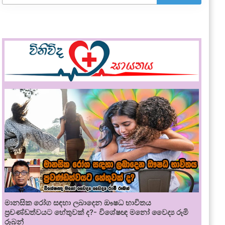
මානසික රෝග සඳහා ලබාදෙන ඖෂධ භාවිතය
ප්‍රචණ්ඩත්වයට හේතුවක් ද?- විශේෂඥ මනෝ වෛද්‍ය රූමි
රූබන්