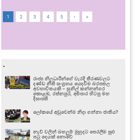
1
2
3
4
5
›
»
.
රාජ්‍ය නිලධාරීන්ගේ වැරදි තීරණවලට
දණ්ඩ නීති සංග්‍රහය යෙදවීම බරපතල
අවභාවිතයකි – සුනිල් කන්නන්ගර
කොළඹ, රත්නපුර, අම්පාර හිටපු මහ
දිසාපති
ලෝකයේ අඩුවෙන්ම නිදා ගන්නා ජාතිය?
නැව් වලින් බහලුම් මුහුදට පෙරලීම සුළු
පටු දෙයක් නොවේ