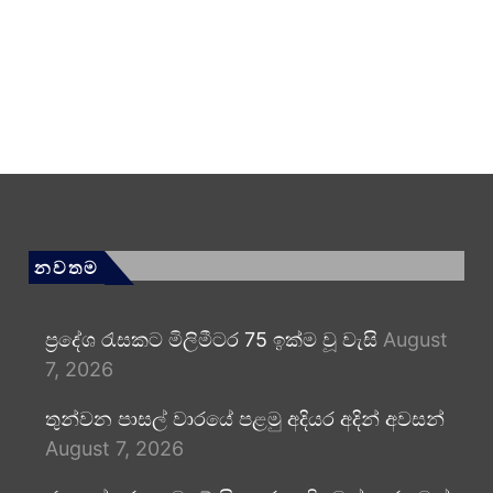
නවතම
ප්‍රදේශ රැසකට මිලිමීටර 75 ඉක්ම වූ වැසි
August
7, 2026
තුන්වන පාසල් වාරයේ පළමු අදියර අදින් අවසන්
August 7, 2026