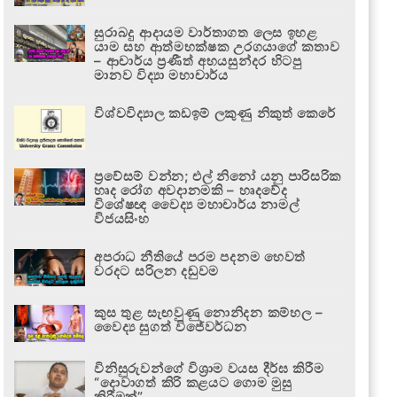
සුරාබදු ආදායම වාර්තාගත ලෙස ඉහළ
යාම සහ ආත්මභක්ෂක උරගයාගේ කතාව
– ආචාර්ය ප්‍රණීත් අභයසුන්දර හිටපු
මානව විද්‍යා මහාචාර්ය
විශ්වවිද්‍යාල කඩඉම් ලකුණු නිකුත් කෙරේ
ප්‍රවේසම් වන්න; එල් නිනෝ යනු පාරිසරික
හෘද රෝග අවදානමකි – හෘදවේද
විශේෂඥ වෛද්‍ය මහාචාර්ය නාමල්
විජයසිංහ
අපරාධ නීතියේ පරම පදනම හෙවත්
වරදට සරිලන දඬුවම
කුස තුළ සැඟවුණු නොනිදන කම්හල –
වෛද්‍ය සුගත් විජේවර්ධන
විනිසුරුවන්ගේ විශ්‍රාම වයස දීර්ඝ කිරීම
“දොවාගත් කිරි කළයට ගොම මුසු
කිරීමක්”