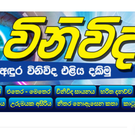
්
එතෙර - මෙතෙර
විනිවිද සායනය
හරිත දනව්ව
කය
උරුමයක අසිරිය
නිතර නොඇසෙන කතා
කාටූ