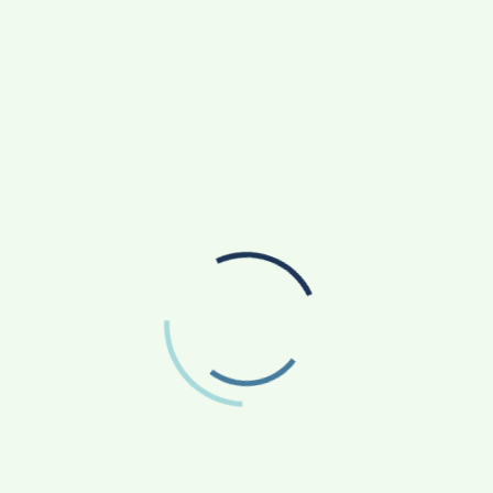
ැතිධූරය වෙනුවෙන් යෝජනා වුවද එය යටපත් වූයේ ඩලස්
ිදුවූයේ ටිරාන් අලස් මන්ත්‍රීවරයාගේ නිවසේ දී ය.
ුව ද ටිරාන් හා උදය ගම්මන්පිල විසින් කරගෙන යන
ති ධූරයෙන් ඉවත් වීමට මහින්ද රාජපක්ෂ එකඟ නොවීම
 විශ්වාසභංගය ඉක්මන් කිරීමට මෙම කණ්ඩායම තීන්දු
ස්ගේ නිවසේ දී සමගි ජන බලවේගයේ රංජිත් මද්දුම
ුවූයේ මේ ගැන සාකච්ඡා කිරීමට ය. සජිත් ප්‍රේමදාසගේ
විශ්වාස භංගය ගෙනවිත් ආණ්ඩුව පරාජය කොට
පිරිනැමීමට ද තීන්දු කෙරිණි. සාකච්ඡා අවසානයේ
ත්‍රීවරු 120 ක් සහාය දෙන බව ය. ආණ්ඩුව පරාජය
වේය. එහෙත් සවස විපක්ෂ නායක සජිත් කීවේ සමගි
ය නොදෙන බව ය.