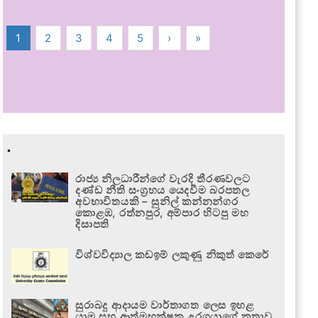
1
2
3
4
5
›
»
.
රාජ්‍ය නිලධාරීන්ගේ වැරදි තීරණවලට
දණ්ඩ නීති සංග්‍රහය යෙදවීම බරපතල
අවභාවිතයකි – සුනිල් කන්නන්ගර
කොළඹ, රත්නපුර, අම්පාර හිටපු මහ
දිසාපති
විශ්වවිද්‍යාල කඩඉම් ලකුණු නිකුත් කෙරේ
සුරාබදු ආදායම වාර්තාගත ලෙස ඉහළ
යාම සහ ආත්මභක්ෂක උරගයාගේ කතාව