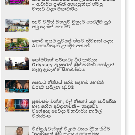
– ආචාර්ය ප්‍රණීත් අභයසුන්දර හිටපු
මානව විද්‍යා මහාචාර්ය
නැව් වලින් බහලුම් මුහුදට පෙරලීම සුළු
පටු දෙයක් නොවේ
ගොවි ගතට සුවයත් හිතට නිවනත් සදන
AI ගොවිතැන ළඟදීම අපටත්
හෝමර්ගේ සම්භාව්‍ය වීර කාව්‍යය
Odyssey ඇසුරෙන් ක්‍රිස්ටෝෆර් නෝලන්
තැනූ දැවැන්ත සිනමාපටය
අපරාධ නීතියේ පරම පදනම හෙවත්
වරදට සරිලන දඬුවම
ප්‍රවේසම් වන්න; එල් නිනෝ යනු පාරිසරික
හෘද රෝග අවදානමකි – හෘදවේද
විශේෂඥ වෛද්‍ය මහාචාර්ය නාමල්
විජයසිංහ
විනිසුරුවන්ගේ විශ්‍රාම වයස දීර්ඝ කිරීම
“දොවාගත් කිරි කළයට ගොම මුසු