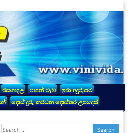
රසගඟුල
පහන් ටැඹ
ඉරා අදුරුපට
න්
දොස් දුරු කරවන දොස්තර උපදෙස්