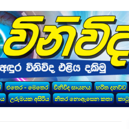
්
එතෙර - මෙතෙර
විනිවිද සායනය
හරිත දනව්ව
කය
උරුමයක අසිරිය
නිතර නොඇසෙන කතා
කාටූ