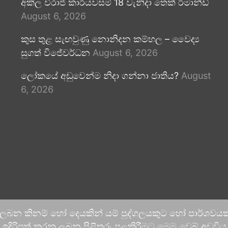
අකිල විරාජ් කාරියවසම් 18 වැනිදා තෙක් රිමාන්ඩ්
August 6, 2026
කුස තුළ සැඟවුණු නොනිදන කම්හල – වෛද්‍ය
සුගත් විජේවර්ධන
August 6, 2026
ලෝකයේ අඩුවෙන්ම නිදා ගන්නා ජාතිය?
August
6, 2026
 ලබන කිනම් හෝ දෙයකින් යම් පුද්ගලයකුට හෝ පාර්ශවයකට
දිරිපත් කරනු ලබන පිළිතුරු පළකිරීමට මෙම වෙබ් අඩවිය ආච