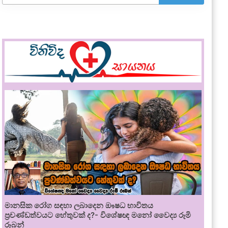
මානසික රෝග සඳහා ලබාදෙන ඖෂධ භාවිතය
ප්‍රචණ්ඩත්වයට හේතුවක් ද?- විශේෂඥ මනෝ වෛද්‍ය රූමි
රූබන්