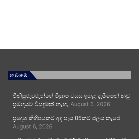
නවතම
විනිසුරුවරුන්ගේ විශ්‍රාම වයස ඉහළ දැමීමෙන් නඩු
ප්‍රමාදයට විසඳුමක් නැහැ
August 6, 2026
ප්‍රදේශ කිහිපයකට අද පැය 05කට ජලය කැපේ
August 6, 2026