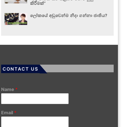
කිරීමක්”
ලෝකයේ අඩුවෙන්ම නිදා ගන්නා ජාතිය?
CONTACT US
Name
*
Email
*