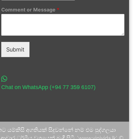
Comment or Message
*
Submit
Chat on WhatsApp (+94 77 359 6107)
 යම්කිසි අගතියක් සිදුවන්නේ නම් එම පුද්ගලයා
ාර ධර්මීය වශයෙන් බැඳී සිටී. 'www.vinivida.lk' ©