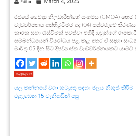
March 4, 2025
Editor
රජයේ වෛද්‍ය නිලධාරීන්ගේ සංගමය (GMOA) හෙට (05) ද
වැඩවර්ජනය අත්හිටුවීමට අද (04) පස්වරුවේ තීරණය 
කාරක සභා රැස්වීමක් පවත්වා එහිදී ඔවුන්ගේ රාජකාරි
සම්බන්ධයෙන් විරෝධය පළ කළ අතර ඒ සඳහා සාධනී
මාර්තු 05 දින සිට දීපව්‍යාප්ත වැඩවර්ජනයකට යාමට
කාලීන පුවත්
යල කන්නයේ වගා කටයුතු සඳහා ජලය නිකුත් කිරීම
එළැඹෙන 15 වැනිදායින් පසු