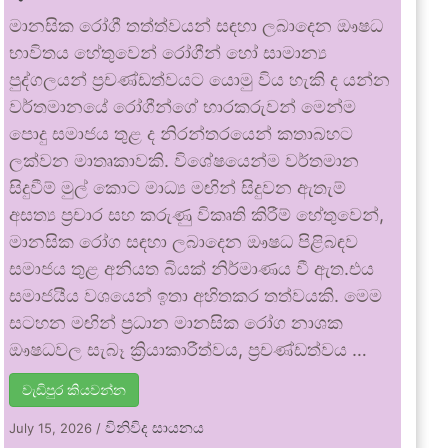
මානසික රෝගී තත්ත්වයන් සඳහා ලබාදෙන ඖෂධ
භාවිතය හේතුවෙන් රෝගීන් හෝ සාමාන්‍ය
පුද්ගලයන් ප්‍රචණ්ඩත්වයට යොමු විය හැකි ද යන්න
වර්තමානයේ රෝගීන්ගේ භාරකරුවන් මෙන්ම
පොදු සමාජය තුළ ද නිරන්තරයෙන් කතාබහට
ලක්වන මාතෘකාවකි. විශේෂයෙන්ම වර්තමාන
සිදුවීම් මුල් කොට මාධ්‍ය මඟින් සිදුවන ඇතැම්
අසත්‍ය ප්‍රචාර සහ කරුණු විකෘති කිරීම් හේතුවෙන්,
මානසික රෝග සඳහා ලබාදෙන ඖෂධ පිළිබඳව
සමාජය තුළ අනියත බියක් නිර්මාණය වී ඇත.එය
සමාජයීය වශයෙන් ඉතා අහිතකර තත්වයකි. මෙම
සටහන මඟින් ප්‍රධාන මානසික රෝග නාශක
ඖෂධවල සැබෑ ක්‍රියාකාරීත්වය, ප්‍රචණ්ඩත්වය …
වැඩිපුර කියවන්න
විනිවිද සායනය
July 15, 2026
/