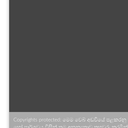
Copyrights protected: මෙම වෙබ් අඩවියේ පළකරනු
හෝ පාර්ශවය විසින් තම අනන්‍යතාව තහවුරු කරමින් ඉ