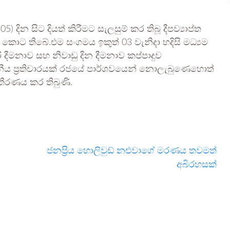
ින සිට දියත් කිරීමට සැලසුම් කර තිබූ දීපව්‍යාප්ත
කොට තිබේ.එම සංගමය ඉකුත් 03 වැනිදා හදිසි මධ්‍යම
 දීමනාව සහ නිවාඩු දින දීමනාව කප්පාදුව
ය ප්‍රතිචාරයක් රජයේ පාර්ශවයෙන් නොලැබුණෙහොත්
 තීරණය කර තිබුණි.
ජනප්‍රිය හොලිවුඩ් නළුවාගේ මරණය තවමත්
අබිරහසක්