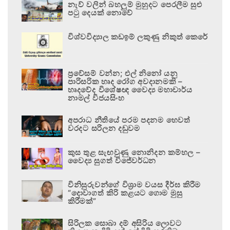
නැව් වලින් බහලුම් මුහුදට පෙරලීම සුළු
පටු දෙයක් නොවේ
විශ්වවිද්‍යාල කඩඉම් ලකුණු නිකුත් කෙරේ
ප්‍රවේසම් වන්න; එල් නිනෝ යනු
පාරිසරික හෘද රෝග අවදානමකි –
හෘදවේද විශේෂඥ වෛද්‍ය මහාචාර්ය
නාමල් විජයසිංහ
අපරාධ නීතියේ පරම පදනම හෙවත්
වරදට සරිලන දඬුවම
කුස තුළ සැඟවුණු නොනිදන කම්හල –
වෛද්‍ය සුගත් විජේවර්ධන
විනිසුරුවන්ගේ විශ්‍රාම වයස දීර්ඝ කිරීම
“දොවාගත් කිරි කළයට ගොම මුසු
කිරීමක්”
සිරිලක සොබා දම් අසිරිය ලොවට