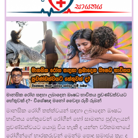
මානසික රෝග සඳහා ලබාදෙන ඖෂධ භාවිතය ප්‍රචණ්ඩත්වයට
හේතුවක් ද?- විශේෂඥ මනෝ වෛද්‍ය රූමි රූබන්
මානසික රෝගී තත්ත්වයන් සඳහා ලබාදෙන ඖෂධ
භාවිතය හේතුවෙන් රෝගීන් හෝ සාමාන්‍ය පුද්ගලයන්
ප්‍රචණ්ඩත්වයට යොමු විය හැකි ද යන්න වර්තමානයේ
රෝගීන්ගේ භාරකරුවන් මෙන්ම පොදු සමාජය තුළ ද