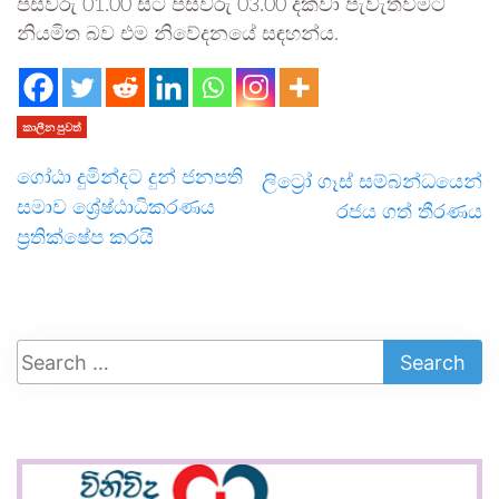
පස්වරු 01.00 සිට පස්වරු 03.00 දක්වා පැවැත්වීමට
නියමිත බව එම නිවේදනයේ සඳහන්ය.
කාලීන පුවත්
ගෝඨා දුමින්දට දුන් ජනපති
ලිට්‍රෝ ගෑස් සම්බන්ධයෙන්
සමාව ශ්‍රේෂ්ඨාධිකරණය
රජය ගත් තීරණය
ප්‍රතික්ෂේප කරයි