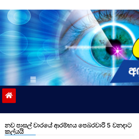
Skip
to
content
vinivida.lk
නව පාසල් වාරයේ ආරම්භය පෙබරවාරි 5 වනදාට
කල්යයි