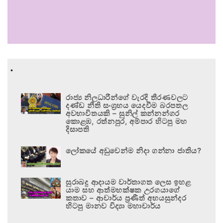
.
රාජ්‍ය නිලධාරීන්ගේ වැරදි තීරණවලට
දණ්ඩ නීති සංග්‍රහය යෙදවීම බරපතල
අවභාවිතයකි – සුනිල් කන්නන්ගර
කොළඹ, රත්නපුර, අම්පාර හිටපු මහ
දිසාපති
ලෝකයේ අඩුවෙන්ම නිදා ගන්නා ජාතිය?
සුරාබදු ආදායම වාර්තාගත ලෙස ඉහළ
යාම සහ ආත්මභක්ෂක උරගයාගේ
කතාව – ආචාර්ය ප්‍රණීත් අභයසුන්දර
හිටපු මානව විද්‍යා මහාචාර්ය