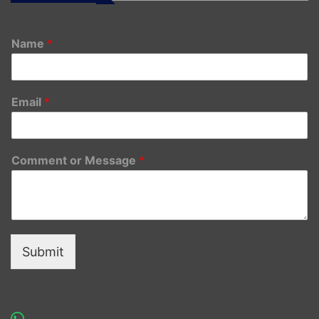
Name
*
Email
*
Comment or Message
*
Submit