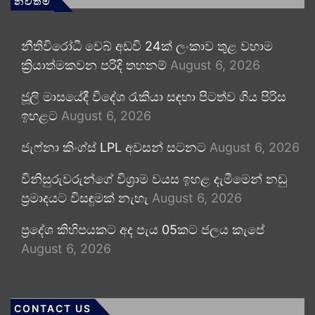
නවතම
නීතිවිරෝධී වෙබ් අඩවි 24ක් ලංකාව තුළ වහාම
ක්‍රියාත්මකවන පරිදි තහනම්
August 6, 2026
ජූලි මාසයේදී විදේශ රැකියා සඳහා පිටත්ව ගිය පිරිස
ඉහළට
August 6, 2026
ජැෆ්නා කිංග්ස් LPL අවසන් සටනට
August 6, 2026
විනිසුරුවරුන්ගේ විශ්‍රාම වයස ඉහළ දැමීමෙන් නඩු
ප්‍රමාදයට විසඳුමක් නැහැ
August 6, 2026
ප්‍රදේශ කිහිපයකට අද පැය 05කට ජලය කැපේ
August 6, 2026
CONTACT US