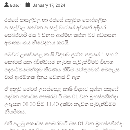
January 17, 2024
Editor
රජයේ පාසල්වල හා රජයේ අනුමත පෞද්ගලික
පාසල්වල තෙවන පාසල් වාරයේ අවසන් අදියර
පෙබරවාරි මස 5 වනදා ආරම්භ කරන බව අධ්‍යාපන
අමාත්‍යාංශය නිවේදනය කරයි.
මෙවර උසස්පෙළ කෘෂි විද්‍යාව ප්‍රශ්න පත්‍රයේ 1 සහ 2
කොටස් යන ද්විත්වයම නැවත පැවැත්වීමට විභාග
දෙපාර්තමේන්තුව තීරණය කිරීම හේතුවෙන් මෙලෙස
වාර ආරම්භක දිනය වෙනස් වී ඇත.
ඒ අනුව මෙවර උසස්පෙළ කෘෂි විද්‍යාව ප්‍රශ්න පත්‍රයේ
දෙවන කොටස පෙබරවාරි මස 01 වන බ්‍රහස්පතින්දා
උදෑසන 08.30 සිට 11.40 දක්වා නැවත පැවැත්වීමට
නියමිතය.
එහි පළමු කොටස පෙබරවාරි මස 01 වන බ්‍රහස්පතින්දා