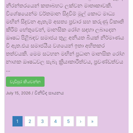
නිරන්තරයෙන් කතාබහට ලක්වන මාතෘකාවකි.
විශේෂයෙන්ම වර්තමාන සිදුවීම් මුල් කොට මාධ්‍ය
මඟින් සිදුවන ඇතැම් අසත්‍ය ප්‍රචාර සහ කරුණු විකෘති
කිරීම් හේතුවෙන්, මානසික රෝග සඳහා ලබාදෙන
ඖෂධ පිළිබඳව සමාජය තුළ අනියත බියක් නිර්මාණය
වී ඇත.එය සමාජයීය වශයෙන් ඉතා අහිතකර
තත්වයකි. මෙම සටහන මඟින් ප්‍රධාන මානසික රෝග
නාශක ඖෂධවල සැබෑ ක්‍රියාකාරීත්වය, ප්‍රචණ්ඩත්වය
…
වැඩිපුර කියවන්න
විනිවිද සායනය
July 15, 2026
/
1
2
3
4
5
›
»