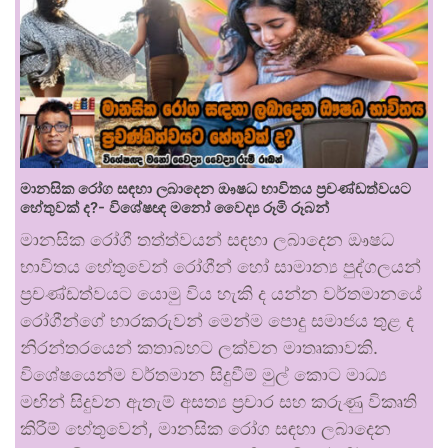
මානසික රෝග සඳහා ලබාදෙන ඖෂධ භාවිතය ප්‍රචණ්ඩත්වයට
හේතුවක් ද?- විශේෂඥ මනෝ වෛද්‍ය රූමි රූබන්
මානසික රෝගී තත්ත්වයන් සඳහා ලබාදෙන ඖෂධ
භාවිතය හේතුවෙන් රෝගීන් හෝ සාමාන්‍ය පුද්ගලයන්
ප්‍රචණ්ඩත්වයට යොමු විය හැකි ද යන්න වර්තමානයේ
රෝගීන්ගේ භාරකරුවන් මෙන්ම පොදු සමාජය තුළ ද
නිරන්තරයෙන් කතාබහට ලක්වන මාතෘකාවකි.
විශේෂයෙන්ම වර්තමාන සිදුවීම් මුල් කොට මාධ්‍ය
මඟින් සිදුවන ඇතැම් අසත්‍ය ප්‍රචාර සහ කරුණු විකෘති
කිරීම් හේතුවෙන්, මානසික රෝග සඳහා ලබාදෙන