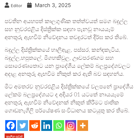
March 3, 2025
Editor
පවතින අයහපත් කාලගුණික තත්ත්වයත් සමග බදුල්ල
සහ නුවරඑළිය දිස්ත්‍රික්ක සඳහා පැනවූ නායයෑම්
අනතුරු ඇඟවීම් නිවේදනය තවදුරටත් දීර්ඝ කර තිබේ.
බදුල්ල දිස්ත්‍රික්කයේ හාලිඇළ, පස්සර, කන්ඳකැටිය,
බදුල්ල,හපුතලේ, මීගහකිවුල, ඌවපරණගම සහ
සොරෙණාතොට යන ප්‍රාදේශීය ලේකම් බලප්‍රදේශවලට
අදාළ අනතුරු ඇඟවීම නිකුත් කර ඇති බව සඳහන්ය.
මීට අමතරව නුවරඑළිය දිස්ත්‍රික්කයේ වලපනේ ප්‍රාදේශීය
ලේකම් බලප්‍රදේශයට ද අදියර 01 යටතේ නායයෑමේ
අනතුරු ඇඟවීම් නිවේදනක් නිකුත් කිරීමට ජාතික
ගොඩනැගිලි පර්යේෂණ සංවිධානය කටයුතු කර තිබේ.
කාලීන පුවත්