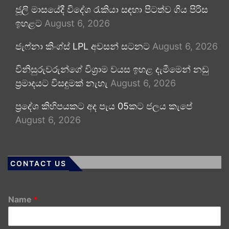
ජූලි මාසයේදී විදේශ රැකියා සඳහා පිටත්ව ගිය පිරිස
ඉහළට
August 6, 2026
ජැෆ්නා කිංග්ස් LPL අවසන් සටනට
August 6, 2026
විනිසුරුවරුන්ගේ විශ්‍රාම වයස ඉහළ දැමීමෙන් නඩු
ප්‍රමාදයට විසඳුමක් නැහැ
August 6, 2026
ප්‍රදේශ කිහිපයකට අද පැය 05කට ජලය කැපේ
August 6, 2026
CONTACT US
Name
*