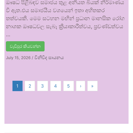
ඖෂධ පිළිබඳව සමාජය තුළ අනියත බියක් නිර්මාණය
වී ඇත.එය සමාජයීය වශයෙන් ඉතා අහිතකර
තත්වයකි. මෙම සටහන මඟින් ප්‍රධාන මානසික රෝග
නාශක ඖෂධවල සැබෑ ක්‍රියාකාරීත්වය, ප්‍රචණ්ඩත්වය
…
වැඩිපුර කියවන්න
විනිවිද සායනය
July 15, 2026
/
1
2
3
4
5
›
»