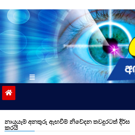
Skip
to
content
vinivida.lk
නායයෑම් අනතුරු ඇඟවීම් නිවේදන තවදුරටත් දීර්ඝ
කරයි