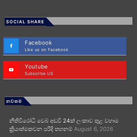
SOCIAL SHARE
Facebook
Like us on Facebook
Youtube
Subscribe US
නවතම
නීතිවිරෝධී වෙබ් අඩවි 24ක් ලංකාව තුළ වහාම
ක්‍රියාත්මකවන පරිදි තහනම්
August 6, 2026