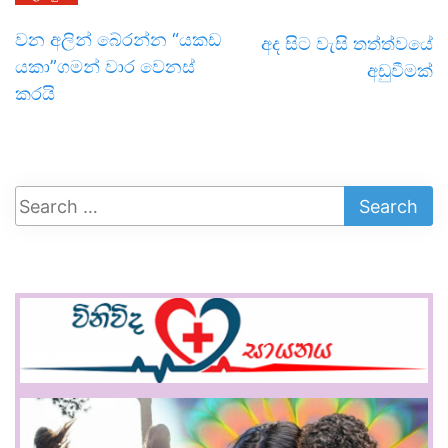
වන අලින් බේරන්න “යකඩ
අද සිට වැසි තත්ත්වයේ
යකා”ගමන් වාර වෙනස්
අඩුවීමක්
කරයි