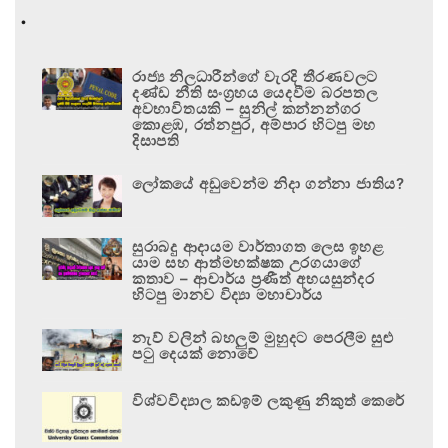
.
රාජ්‍ය නිලධාරීන්ගේ වැරදි තීරණවලට
දණ්ඩ නීති සංග්‍රහය යෙදවීම බරපතල
අවභාවිතයකි – සුනිල් කන්නන්ගර
කොළඹ, රත්නපුර, අම්පාර හිටපු මහ
දිසාපති
ලෝකයේ අඩුවෙන්ම නිදා ගන්නා ජාතිය?
සුරාබදු ආදායම වාර්තාගත ලෙස ඉහළ
යාම සහ ආත්මභක්ෂක උරගයාගේ
කතාව – ආචාර්ය ප්‍රණීත් අභයසුන්දර
හිටපු මානව විද්‍යා මහාචාර්ය
නැව් වලින් බහලුම් මුහුදට පෙරලීම සුළු
පටු දෙයක් නොවේ
විශ්වවිද්‍යාල කඩඉම් ලකුණු නිකුත් කෙරේ