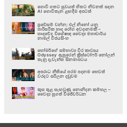
ගොවි ගතට සුවයත් හිතට නිවනත් සදන
AI ගොවිතැන ළඟදීම අපටත්
ප්‍රවේසම් වන්න; එල් නිනෝ යනු
පාරිසරික හෘද රෝග අවදානමකි –
හෘදවේද විශේෂඥ වෛද්‍ය මහාචාර්ය
නාමල් විජයසිංහ
හෝමර්ගේ සම්භාව්‍ය වීර කාව්‍යය
Odyssey ඇසුරෙන් ක්‍රිස්ටෝෆර් නෝලන්
තැනූ දැවැන්ත සිනමාපටය
අපරාධ නීතියේ පරම පදනම හෙවත්
වරදට සරිලන දඬුවම
කුස තුළ සැඟවුණු නොනිදන කම්හල –
වෛද්‍ය සුගත් විජේවර්ධන