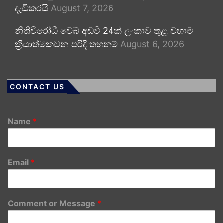
දැඩිකරයි
August 7, 2026
නීතිවිරෝධී වෙබ් අඩවි 24ක් ලංකාව තුළ වහාම
ක්‍රියාත්මකවන පරිදි තහනම්
August 6, 2026
CONTACT US
Name
*
Email
*
Comment or Message
*