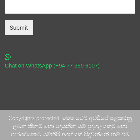
Submit
Chat on WhatsApp (+94 77 359 6107)
Copyrights protected: මෙම වෙබ් අඩවියේ පළකරනු
ලබන කිනම් හෝ දෙයකින් යම් පුද්ගලයකුට හෝ
පාර්ශවයකට යම්කිසි අගතියක් සිදුවන්නේ නම් එම