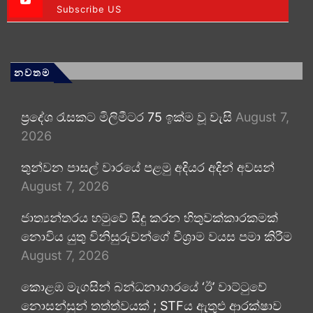
Subscribe US
නවතම
ප්‍රදේශ රැසකට මිලිමීටර 75 ඉක්ම වූ වැසි
August 7,
2026
තුන්වන පාසල් වාරයේ පළමු අදියර අදින් අවසන්
August 7, 2026
ජාත්‍යන්තරය හමුවේ සිදු කරන හිතුවක්කාරකමක්
නොවිය යුතු විනිසුරුවන්ගේ විශ්‍රාම වයස පමා කිරීම
August 7, 2026
කොළඹ මැගසින් බන්ධනාගාරයේ ‘ඊ’ වාට්ටුවේ
නොසන්සුන් තත්ත්වයක් ; STFය ඇතුළු ආරක්ෂාව