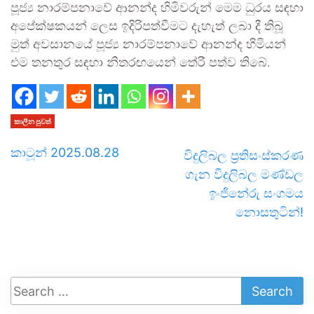
පූජ්‍ය නාරම්පනාවේ ආනන්ද හිමිවරුන් මෙම ධුරය සඳහා
අපේක්ෂකයන් ලෙස ඉදිරිපත්වීමට දැහැත් ලබා දී තිබූ
මුත් අවසානයේ පූජ්‍ය නාරම්පනාවේ ආනන්ද හිමියන්
එම තනතුර සඳහා නිතරඟයෙන් තේරී පත්ව තිබේ.
කාලීන පුවත්
කාටූන් 2025.08.28
විදුලිබල ප්‍රතිසංස්කරණ
ගැන විදුලිබල මණ්ඩල
ඉංජිනේරු සංගමය
නොසතුටින්!