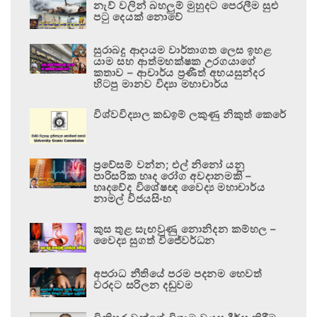
නැව් වලින් බහලුම් මුහුදට පෙරලීම සුළු
පටු දෙයක් නොවේ
සුරාබදු ආදායම වාර්තාගත ලෙස ඉහළ
යාම සහ ආත්මභක්ෂක උරගයාගේ
කතාව – ආචාර්ය ප්‍රණීත් අභයසුන්දර
හිටපු මානව විද්‍යා මහාචාර්ය
විශ්වවිද්‍යාල කඩඉම් ලකුණු නිකුත් කෙරේ
ප්‍රවේසම් වන්න; එල් නිනෝ යනු
පාරිසරික හෘද රෝග අවදානමකි –
හෘදවේද විශේෂඥ වෛද්‍ය මහාචාර්ය
නාමල් විජයසිංහ
කුස තුළ සැඟවුණු නොනිදන කම්හල –
වෛද්‍ය සුගත් විජේවර්ධන
අපරාධ නීතියේ පරම පදනම හෙවත්
වරදට සරිලන දඬුවම