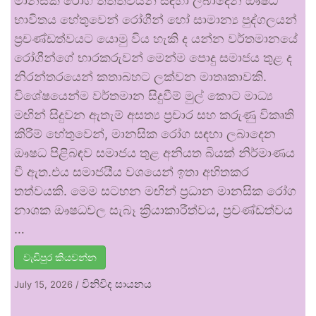
මානසික රෝගී තත්ත්වයන් සඳහා ලබාදෙන ඖෂධ
භාවිතය හේතුවෙන් රෝගීන් හෝ සාමාන්‍ය පුද්ගලයන්
ප්‍රචණ්ඩත්වයට යොමු විය හැකි ද යන්න වර්තමානයේ
රෝගීන්ගේ භාරකරුවන් මෙන්ම පොදු සමාජය තුළ ද
නිරන්තරයෙන් කතාබහට ලක්වන මාතෘකාවකි.
විශේෂයෙන්ම වර්තමාන සිදුවීම් මුල් කොට මාධ්‍ය
මඟින් සිදුවන ඇතැම් අසත්‍ය ප්‍රචාර සහ කරුණු විකෘති
කිරීම් හේතුවෙන්, මානසික රෝග සඳහා ලබාදෙන
ඖෂධ පිළිබඳව සමාජය තුළ අනියත බියක් නිර්මාණය
වී ඇත.එය සමාජයීය වශයෙන් ඉතා අහිතකර
තත්වයකි. මෙම සටහන මඟින් ප්‍රධාන මානසික රෝග
නාශක ඖෂධවල සැබෑ ක්‍රියාකාරීත්වය, ප්‍රචණ්ඩත්වය
…
වැඩිපුර කියවන්න
විනිවිද සායනය
July 15, 2026
/