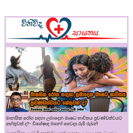
මානසික රෝග සඳහා ලබාදෙන ඖෂධ භාවිතය ප්‍රචණ්ඩත්වයට
හේතුවක් ද?- විශේෂඥ මනෝ වෛද්‍ය රූමි රූබන්