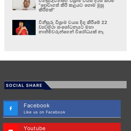
විනිසුරුවන්ගේ විශ්‍රාම වයස දීර්ඝ කිරීම
“දොවාගත් කිරි කළයට ගොම මුසු
කිරීමක්”
විනිසුරු විශ්‍රාම වයස දිගු කිරීමේ 22
ව්‍යවස්ථා සංශෝධනයට මහා
නාහිමිවරුන්ගෙන් විරෝධයක් නෑ
SOCIAL SHARE
Facebook
Like us on Facebook
Youtube