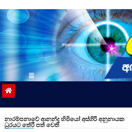
Skip
to
content
vinivida.lk
නාරම්පනාවේ ආනන්ද හිමියෝ අස්ගිරි අනුනායක
ධුරයට තේරී පත් වෙති