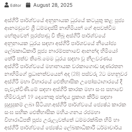
August 28, 2025
Editor
අස්ගිරි පාර්ශ්වයේ අනුනායක ධුරයේ කටයුතු කළ පූජ්‍ය
ආනමඩුවේ ශ්‍රී ධම්මදස්සි නාහිමියන් ගේ අපවත්වීම
හේතුවෙන් පුරප්පාඩු වී තිබූ අස්ගිරි පාර්ශ්වයේ
අනුනායක ධුරය සඳහා අස්ගිරි පාර්ශවයේ නියෝජ්‍ය
ලේඛකාධිකාරී පූජ්‍ය නාරම්පනාවේ ආනන්ද හිමියෝ
තේරී පත්ව තිබේ.මෙම ධුරය සඳහා වූ නිලවරණය
අස්ගිරි පාර්ශ්වයේ මහානායක වරකාගොඩ ඥාණරතන
නාහිමිගේ ප්‍රධානත්වයෙන් අද (28) පස්වරු 2ට මහනුවර
අස්ගිරි මහා විහාරයේ ඓතිහාසික උපෝසථාගාරයේ දී
පැවැත්විණි.මේ සඳහා අස්ගිරි කාරක මහා සංඝ සභාවේ
හිමිවරුන් 19 දෙනෙකු ඡන්දය ප්‍රකාශ කිරීම සඳහා
සුදුසුකම් ලබා සිටියහ.අස්ගිරි පාර්ශ්වයේ ජ්‍යෙෂ්ඨ කාරක
සංඝ සභික ඓතිහාසික මහියංගනය රජමහා
විහාරාධිපති පූජ්‍ය උරුලෑවත්තේ ධම්මරක්ඛිත හිමි හා
අස්ගිරි පාර්ශ්වයේ ජ්‍යෙෂ්ඨ ලේඛකාධිකාරී ධර්මාචාර්ය