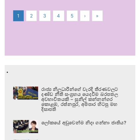
1
2
3
4
5
›
»
.
රාජ්‍ය නිලධාරීන්ගේ වැරදි තීරණවලට
දණ්ඩ නීති සංග්‍රහය යෙදවීම බරපතල
අවභාවිතයකි – සුනිල් කන්නන්ගර
කොළඹ, රත්නපුර, අම්පාර හිටපු මහ
දිසාපති
ලෝකයේ අඩුවෙන්ම නිදා ගන්නා ජාතිය?