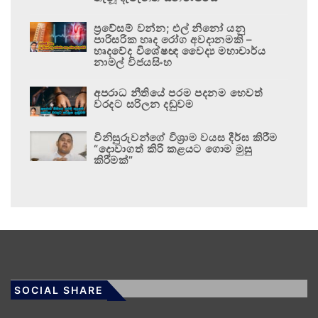
ප්‍රවේසම් වන්න; එල් නිනෝ යනු
පාරිසරික හෘද රෝග අවදානමකි –
හෘදවේද විශේෂඥ වෛද්‍ය මහාචාර්ය
නාමල් විජයසිංහ
අපරාධ නීතියේ පරම පදනම හෙවත්
වරදට සරිලන දඬුවම
විනිසුරුවන්ගේ විශ්‍රාම වයස දීර්ඝ කිරීම
“දොවාගත් කිරි කළයට ගොම මුසු
කිරීමක්”
SOCIAL SHARE