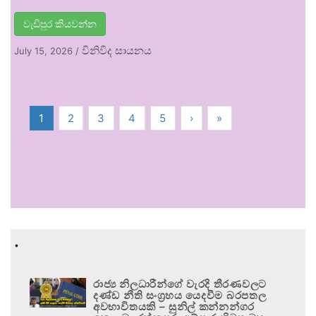
වැඩිපුර කියවන්න
විනිවිද සායනය
July 15, 2026
/
1
2
3
4
5
›
»
.
රාජ්‍ය නිලධාරීන්ගේ වැරදි තීරණවලට
දණ්ඩ නීති සංග්‍රහය යෙදවීම බරපතල
අවභාවිතයකි – සුනිල් කන්නන්ගර