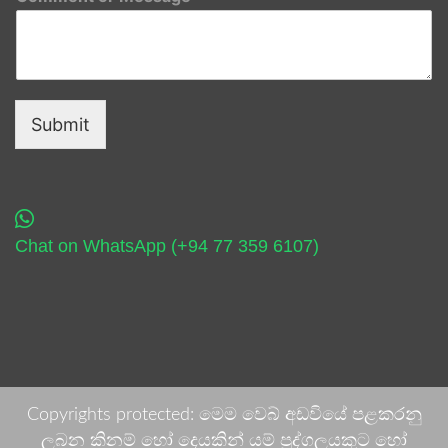
Submit
Chat on WhatsApp (+94 77 359 6107)
Copyrights protected: මෙම වෙබ් අඩවියේ පළකරනු
ලබන කිනම් හෝ දෙයකින් යම් පුද්ගලයකුට හෝ