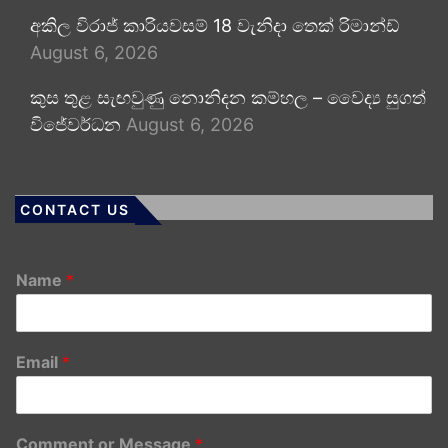
අකිල විරාජ් කාරියවසම් 18 වැනිදා තෙක් රිමාන්ඩ්
August 6, 2026
කුස තුළ සැඟවුණු නොනිදන කම්හල – වෛද්‍ය සුගත්
විජේවර්ධන
August 6, 2026
CONTACT US
Name
*
Email
*
Comment or Message
*