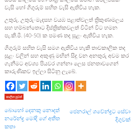
සවස් කාලයේ හෝ රාත්‍රී කාලයේ ස්ථාන ස්වල්පයක
වැසි හෝ ගිගුරුම් සහිත වැසි ඇතිවිය හැක.
උතුරු, උතුරු-මැදසහ වයඹ පළාත්වලත් ත්‍රිකුණාමලය
සහ හම්බන්තොට දිස්ත්‍රික්කවලත් විටින් විට හමන
පැ.කි.මී. (40-50) ක පමණ තද සුළං ඇතිවිය හැක.
ගිගුරුම් සහිත වැසි සමග ඇතිවිය හැකි තාවකාලික තද
සුළං වලින් සහ අකුණු මඟින් සිදු වන අනතුරු අවම කර
ගැනීමට අවශ්‍ය පියවර ගන්නා ලෙස ජනතාවගෙන්
කාරුණිකව ඉල්ලා සිටිනු ලැබේ.
කාලීන පුවත්
බොහෝ දෙනකු නොදත්
ජෙනරාල් ශවේන්ද්‍රට සේවා
නරේන්ද්‍ර මෝදි ගේ අතීත
දිගුවක්
කතා