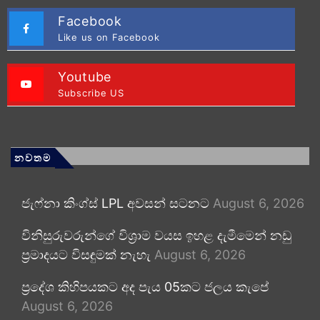
Facebook
Like us on Facebook
Youtube
Subscribe US
නවතම
ජැෆ්නා කිංග්ස් LPL අවසන් සටනට
August 6, 2026
විනිසුරුවරුන්ගේ විශ්‍රාම වයස ඉහළ දැමීමෙන් නඩු
ප්‍රමාදයට විසඳුමක් නැහැ
August 6, 2026
ප්‍රදේශ කිහිපයකට අද පැය 05කට ජලය කැපේ
August 6, 2026