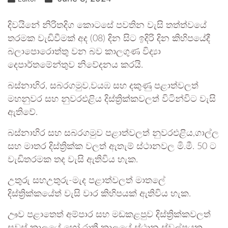
දිවයිනේ නිරිතදිග කොටසේ පවතින වැසි තත්ත්වයේ
තරමක වැඩිවීමක් අද (08) දින සිට ඉදිරි දින කිහිපයේදී
බලාපොරොත්තු වන බව කාලගුණ විද්‍යා
දෙපාර්තමේන්තුව නිවේදනය කරයි.
බස්නාහිර, සබරගමුව,වයඹ සහ දකුණු පළාත්වලත්
මහනුවර සහ නුවරඑළිය දිස්ත්‍රික්කවලත් විටින්විට වැසි
ඇතිවේ.
බස්නාහිර සහ සබරගමුව පළාත්වලත් නුවරඑළිය,ගාල්ල
සහ මාතර දිස්ත්‍රික්ක වලත් ඇතැම් ස්ථානවල මි.මී. 50 ට
වැඩිතරමක තද වැසි ඇතිවිය හැක.
උතුරු සහඋතුරු-මැද පළාත්වලත් මාතලේ
දිස්ත්‍රික්කයේත් වැසි වාර කිහිපයක් ඇතිවිය හැක.
ඌව පළාතෙත් අම්පාර සහ මඩකළපුව දිස්ත්‍රික්කවලත්