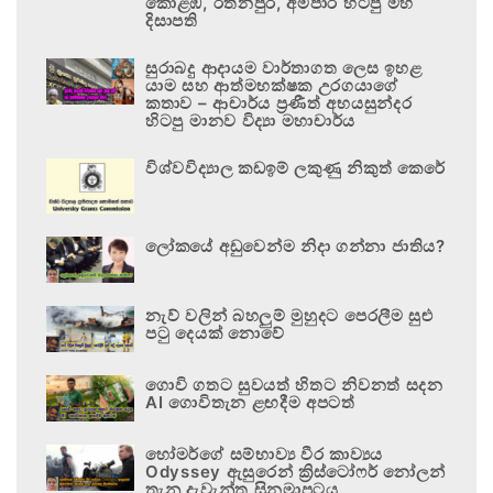
කොළඹ, රත්නපුර, අම්පාර හිටපු මහ
දිසාපති
සුරාබදු ආදායම වාර්තාගත ලෙස ඉහළ
යාම සහ ආත්මභක්ෂක උරගයාගේ
කතාව – ආචාර්ය ප්‍රණීත් අභයසුන්දර
හිටපු මානව විද්‍යා මහාචාර්ය
විශ්වවිද්‍යාල කඩඉම් ලකුණු නිකුත් කෙරේ
ලෝකයේ අඩුවෙන්ම නිදා ගන්නා ජාතිය?
නැව් වලින් බහලුම් මුහුදට පෙරලීම සුළු
පටු දෙයක් නොවේ
ගොවි ගතට සුවයත් හිතට නිවනත් සදන
AI ගොවිතැන ළඟදීම අපටත්
හෝමර්ගේ සම්භාව්‍ය වීර කාව්‍යය
Odyssey ඇසුරෙන් ක්‍රිස්ටෝෆර් නෝලන්
තැනූ දැවැන්ත සිනමාපටය