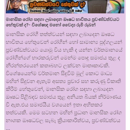
මානසික රෝග සඳහා ලබාදෙන ඖෂධ භාවිතය ප්‍රචණ්ඩත්වයට
හේතුවක් ද?- විශේෂඥ මනෝ වෛද්‍ය රූමි රූබන්
මානසික රෝගී තත්ත්වයන් සඳහා ලබාදෙන ඖෂධ
භාවිතය හේතුවෙන් රෝගීන් හෝ සාමාන්‍ය පුද්ගලයන්
ප්‍රචණ්ඩත්වයට යොමු විය හැකි ද යන්න වර්තමානයේ
රෝගීන්ගේ භාරකරුවන් මෙන්ම පොදු සමාජය තුළ ද
නිරන්තරයෙන් කතාබහට ලක්වන මාතෘකාවකි.
විශේෂයෙන්ම වර්තමාන සිදුවීම් මුල් කොට මාධ්‍ය
මඟින් සිදුවන ඇතැම් අසත්‍ය ප්‍රචාර සහ කරුණු විකෘති
කිරීම් හේතුවෙන්, මානසික රෝග සඳහා ලබාදෙන
ඖෂධ පිළිබඳව සමාජය තුළ අනියත බියක් නිර්මාණය
වී ඇත.එය සමාජයීය වශයෙන් ඉතා අහිතකර
තත්වයකි. මෙම සටහන මඟින් ප්‍රධාන මානසික රෝග
නාශක ඖෂධවල සැබෑ ක්‍රියාකාරීත්වය, ප්‍රචණ්ඩත්වය
…