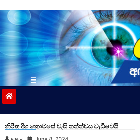
Skip
to
content
vinivida.lk
නිරිත දිග කොටසේ වැසි තත්ත්වය වැඩිවෙයි
June 8, 2024
Editor