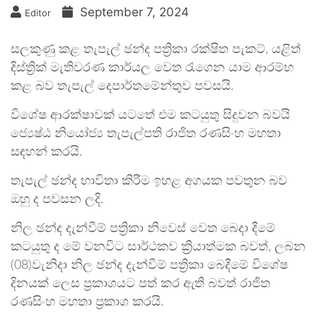
September 7, 2024
Editor
සලකුණු කළ තැපැල් ඡන්ද පත්‍රිකා රක්ෂිත පැකට්, යළිත්
දිස්ත්‍රික් මැතිවරණ කාර්යල වෙත රැගෙන යාම ආරම්භ
කළ බව තැපැල් දෙපාර්තමේන්තුව පවසයි.
විශේෂ ආරක්ෂාවක් යටතේ එම කටයුතු සිදුවන බවයි
ජ්‍යෙෂ්ඨ නියෝජ්‍ය තැපැල්පති රාජිත රණසිංහ මහතා
සඳහන් කරයි.
තැපැල් ඡන්ද භාවිතා කිරීම ඉහළ අගයක පවතුන බව
ඔහු ද පවසන ලදි.
නිල ඡන්ද දැන්වීම් පත්‍රිකා නිවෙස් වෙත බෙදා දීමේ
කටයුතු ද මේ වනවිට සාර්ථකව ක්‍රියාත්මක බවත්, ලබන
(08)වැනිදා නිල ඡන්ද දැන්වීම් පත්‍රිකා බෙදීමේ විශේෂ
දිනයක් ලෙස ප්‍රකාශයට පත් කර ඇති බවත් රාජිත
රණසිංහ මහතා ප්‍රකාශ කරයි.