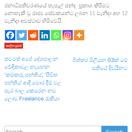
ජනාධිපතිවරණයේ තැපැල් ඡන්ද ප්‍රකාශ කිරීමට
නොහැකි වූ රාජ්‍ය සේවකයන්ට ලබන 11 වැනිදා අහ 12
වැනිදා අවස්ථාව හිමිවෙයි.
කාලීන පුවත්
තවමත් අපේ දේශපාලන
බිත්තර මිලියන 03ක් මේ
වේදිකාවල නැඟෙන
සතියේ දිවයිනට
‘කම්කරු පන්තිය’, ‘පීඩිත
පන්තිය’ ආදී මොර දීම් වල
සැර බාල කෙරෙන නව
ලොව Freelance රැකියා