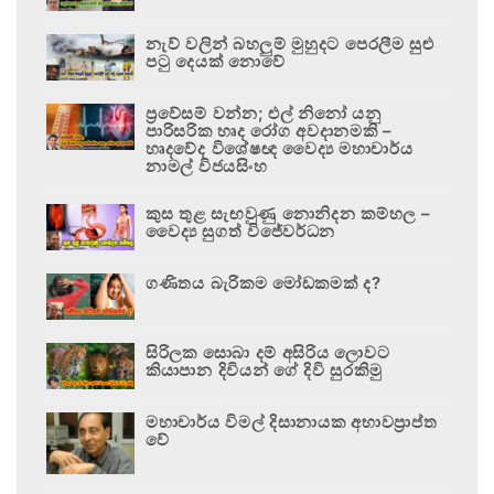
නැව් වලින් බහලුම් මුහුදට පෙරලීම සුළු
පටු දෙයක් නොවේ
ප්‍රවේසම් වන්න; එල් නිනෝ යනු
පාරිසරික හෘද රෝග අවදානමකි –
හෘදවේද විශේෂඥ වෛද්‍ය මහාචාර්ය
නාමල් විජයසිංහ
කුස තුළ සැඟවුණු නොනිදන කම්හල –
වෛද්‍ය සුගත් විජේවර්ධන
ගණිතය බැරිකම මෝඩකමක් ද?
සිරිලක සොබා දම් අසිරිය ලොවට
කියාපාන දිවියන් ගේ දිවි සුරකිමු
මහාචාර්ය විමල් දිසානායක අභාවප්‍රාප්ත
වේ