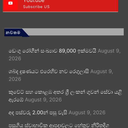
Youtube
Subscribe US
නවතම
ඩෙංගු රෝගීන් සංඛ්‍යාව 89,000 ඉක්මවයි
August 9,
2026
ශබ්ද දූෂණයට එරෙහිව නව රෙගුලාසි
August 9,
2026
කුවේට් සහ කොළඹ අතර ශ්‍රී ලංකන් ගුවන් සේවා යළි
ඇරඹේ
August 9, 2026
අද පස්වරු 2.00න් පසු වැසි
August 9, 2026
පසුගිය ස්වාභාවික ආපදාවලට හේතුව නිරිතදිග