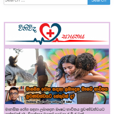
මානසික රෝග සඳහා ලබාදෙන ඖෂධ භාවිතය ප්‍රචණ්ඩත්වයට