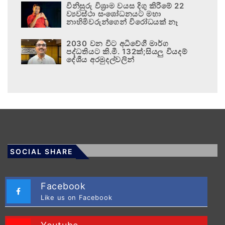
විනිසුරු විශ්‍රාම වයස දිගු කිරීමේ 22
ව්‍යවස්ථා සංශෝධනයට මහා
නාහිමිවරුන්ගෙන් විරෝධයක් නෑ
2030 වන විට අධිවේගී මාර්ග
පද්ධතියට කි.මී. 132ක්;සියලු වියදම්
දේශීය අරමුදල්වලින්
SOCIAL SHARE
Facebook
Like us on Facebook