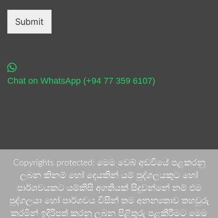
Submit
Chat on WhatsApp (+94 77 359 6107)
Copyrights protected: මෙම වෙබ් අඩවියේ පළකරනු
ලබන කිනම් හෝ දෙයකින් යම් පුද්ගලයකුට හෝ
පාර්ශවයකට යම්කිසි අගතියක් සිදුවන්නේ නම් එම
පුද්ගලයා හෝ පාර්ශවය විසින් තම අනන්‍යතාව තහවුරු
කරමින් ඉදිරිපත් කරනු ලබන පිළිතුරු පළකිරීමට මෙම