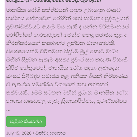
හේතුවක් ද?- විශේෂඥ මනෝ වෛද්‍ය රූමි රූබන්
මානසික රෝගී තත්ත්වයන් සඳහා ලබාදෙන ඖෂධ
භාවිතය හේතුවෙන් රෝගීන් හෝ සාමාන්‍ය පුද්ගලයන්
ප්‍රචණ්ඩත්වයට යොමු විය හැකි ද යන්න වර්තමානයේ
රෝගීන්ගේ භාරකරුවන් මෙන්ම පොදු සමාජය තුළ ද
නිරන්තරයෙන් කතාබහට ලක්වන මාතෘකාවකි.
විශේෂයෙන්ම වර්තමාන සිදුවීම් මුල් කොට මාධ්‍ය
මඟින් සිදුවන ඇතැම් අසත්‍ය ප්‍රචාර සහ කරුණු විකෘති
කිරීම් හේතුවෙන්, මානසික රෝග සඳහා ලබාදෙන
ඖෂධ පිළිබඳව සමාජය තුළ අනියත බියක් නිර්මාණය
වී ඇත.එය සමාජයීය වශයෙන් ඉතා අහිතකර
තත්වයකි. මෙම සටහන මඟින් ප්‍රධාන මානසික රෝග
නාශක ඖෂධවල සැබෑ ක්‍රියාකාරීත්වය, ප්‍රචණ්ඩත්වය
…
වැඩිපුර කියවන්න
විනිවිද සායනය
July 15, 2026
/