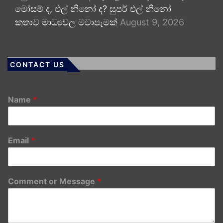
මෝසම් ද, එල් නිනෝ ද? සුපර් එල් නිනෝ
කතාව මාධ්‍යවල මවාපෑමක්
August 9, 2026
CONTACT US
Name
*
Email
*
Comment or Message
*