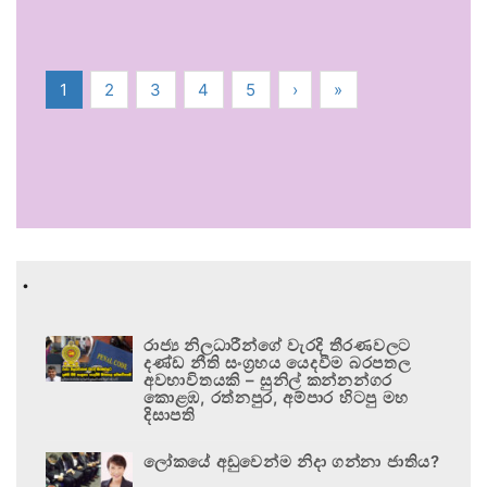
1
2
3
4
5
›
»
.
රාජ්‍ය නිලධාරීන්ගේ වැරදි තීරණවලට
දණ්ඩ නීති සංග්‍රහය යෙදවීම බරපතල
අවභාවිතයකි – සුනිල් කන්නන්ගර
කොළඹ, රත්නපුර, අම්පාර හිටපු මහ
දිසාපති
ලෝකයේ අඩුවෙන්ම නිදා ගන්නා ජාතිය?