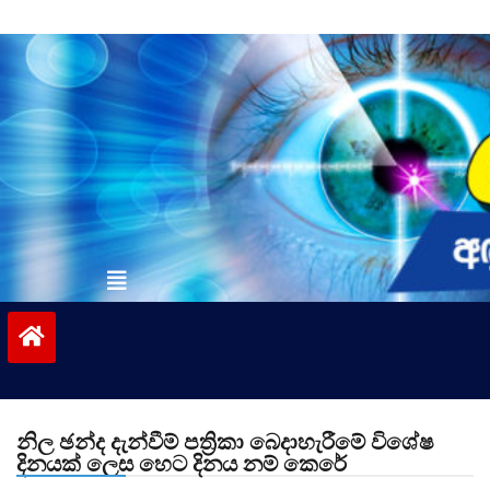
Skip
to
content
vinivida.lk
නිල ඡන්ද දැන්වීම් පත්‍රිකා බෙදාහැරීමේ විශේෂ
දිනයක් ලෙස හෙට දිනය නම් කෙරේ