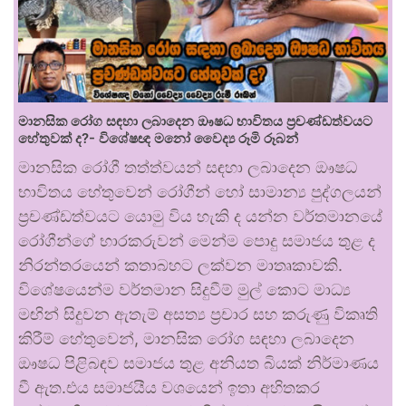
මානසික රෝග සඳහා ලබාදෙන ඖෂධ භාවිතය ප්‍රචණ්ඩත්වයට
හේතුවක් ද?- විශේෂඥ මනෝ වෛද්‍ය රූමි රූබන්
මානසික රෝගී තත්ත්වයන් සඳහා ලබාදෙන ඖෂධ
භාවිතය හේතුවෙන් රෝගීන් හෝ සාමාන්‍ය පුද්ගලයන්
ප්‍රචණ්ඩත්වයට යොමු විය හැකි ද යන්න වර්තමානයේ
රෝගීන්ගේ භාරකරුවන් මෙන්ම පොදු සමාජය තුළ ද
නිරන්තරයෙන් කතාබහට ලක්වන මාතෘකාවකි.
විශේෂයෙන්ම වර්තමාන සිදුවීම් මුල් කොට මාධ්‍ය
මඟින් සිදුවන ඇතැම් අසත්‍ය ප්‍රචාර සහ කරුණු විකෘති
කිරීම් හේතුවෙන්, මානසික රෝග සඳහා ලබාදෙන
ඖෂධ පිළිබඳව සමාජය තුළ අනියත බියක් නිර්මාණය
වී ඇත.එය සමාජයීය වශයෙන් ඉතා අහිතකර