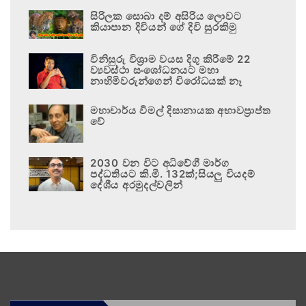
සිරිලක සොබා දම් අසිරිය ලොවට
කියාපාන දිවියන් ගේ දිවි සුරකිමු
විනිසුරු විශ්‍රාම වයස දිගු කිරීමේ 22
ව්‍යවස්ථා සංශෝධනයට මහා
නාහිමිවරුන්ගෙන් විරෝධයක් නෑ
මහාචාර්ය විමල් දිසානායක අභාවප්‍රාප්ත
වේ
2030 වන විට අධිවේගී මාර්ග
පද්ධතියට කි.මී. 132ක්;සියලු වියදම්
දේශීය අරමුදල්වලින්