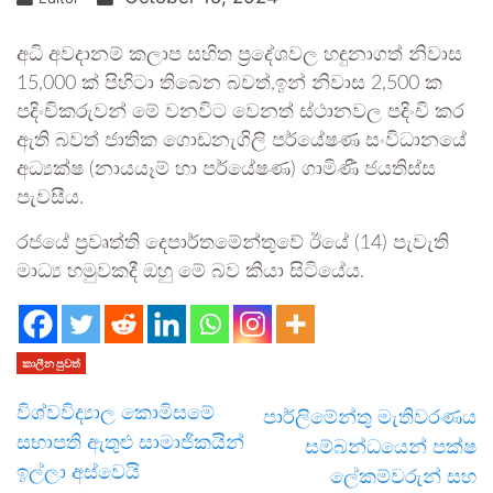
අධි අවදානම් කලාප සහිත ප්‍රදේශවල හඳුනාගත් නිවාස
15,000 ක් පිහිටා තිබෙන බවත්,ඉන් නිවාස 2,500 ක
පදිංචිකරුවන් මේ වනවිට වෙනත් ස්ථානවල පදිංචි කර
ඇති බවත් ජාතික ගොඩනැගිලි පර්යේෂණ සංවිධානයේ
අධ්‍යක්ෂ (නායයෑම් හා පර්යේෂණ) ගාමිණී ජයතිස්ස
පැවසීය.
රජයේ ප්‍රවෘත්ති දෙපාර්තමේන්තුවේ ඊයේ (14) පැවැති
මාධ්‍ය හමුවකදී ඔහු මේ බව කියා සිටියේය.
කාලීන පුවත්
විශ්වවිද්‍යාල කොමිසමේ
පාර්ලිමේන්තු මැතිවරණය
සභාපති ඇතුළු සාමාජිකයින්
සම්බන්ධයෙන් පක්ෂ
ඉල්ලා අස්වෙයි
ලේකම්වරුන් සහ