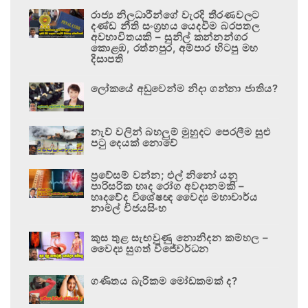
රාජ්‍ය නිලධාරීන්ගේ වැරදි තීරණවලට
දණ්ඩ නීති සංග්‍රහය යෙදවීම බරපතල
අවභාවිතයකි – සුනිල් කන්නන්ගර
කොළඹ, රත්නපුර, අම්පාර හිටපු මහ
දිසාපති
ලෝකයේ අඩුවෙන්ම නිදා ගන්නා ජාතිය?
නැව් වලින් බහලුම් මුහුදට පෙරලීම සුළු
පටු දෙයක් නොවේ
ප්‍රවේසම් වන්න; එල් නිනෝ යනු
පාරිසරික හෘද රෝග අවදානමකි –
හෘදවේද විශේෂඥ වෛද්‍ය මහාචාර්ය
නාමල් විජයසිංහ
කුස තුළ සැඟවුණු නොනිදන කම්හල –
වෛද්‍ය සුගත් විජේවර්ධන
ගණිතය බැරිකම මෝඩකමක් ද?