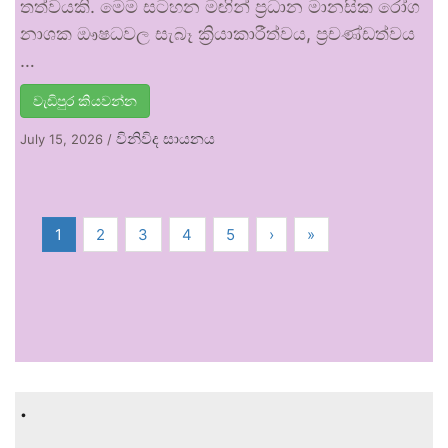
තත්වයකි. මෙම සටහන මඟින් ප්‍රධාන මානසික රෝග
නාශක ඖෂධවල සැබෑ ක්‍රියාකාරීත්වය, ප්‍රචණ්ඩත්වය
…
වැඩිපුර කියවන්න
විනිවිද සායනය
July 15, 2026
/
1
2
3
4
5
›
»
.