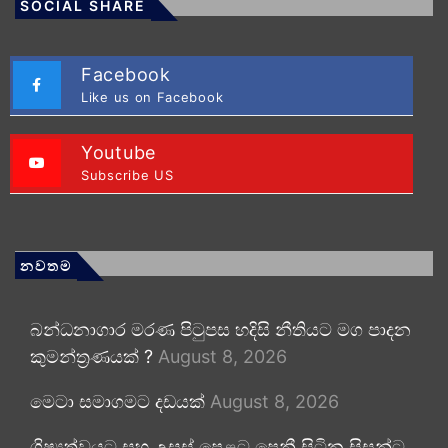
SOCIAL SHARE
Facebook
Like us on Facebook
Youtube
Subscribe US
නවතම
බන්ධනාගාර මරණ පිටුපස හදිසි නීතියට මග පාදන
කුමන්ත්‍රණයක් ?
August 8, 2026
මෙටා සමාගමට දඩයක්
August 8, 2026
ශිෂ්‍යත්වයට සහ උසස් පෙළට පෙනී සිටින සිසුන්ට