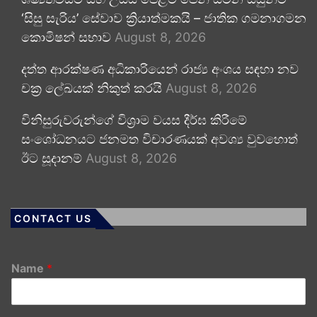
‘සිසු සැරිය’ සේවාව ක්‍රියාත්මකයි – ජාතික ගමනාගමන
කොමිෂන් සභාව
August 8, 2026
දත්ත ආරක්ෂණ අධිකාරියෙන් රාජ්‍ය අංශය සඳහා නව
චක්‍ර ලේඛයක් නිකුත් කරයි
August 8, 2026
විනිසුරුවරුන්ගේ විශ්‍රාම වයස දීර්ඝ කිරීමේ
සංශෝධනයට ජනමත විචාරණයක් අවශ්‍ය වුවහොත්
ඊට සූදානම්
August 8, 2026
CONTACT US
Name
*