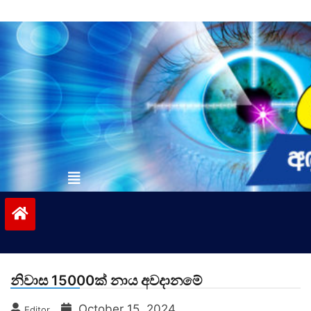
Skip
to
content
vinivida.lk
නිවාස 15000ක් නාය අවදානමේ
October 15, 2024
Editor