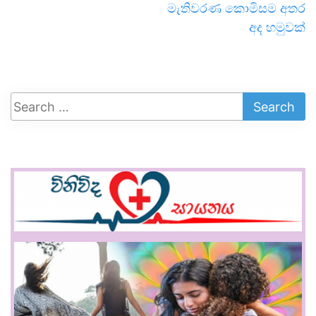
මැතිවරණ කොමිසම අතර
අද හමුවක්