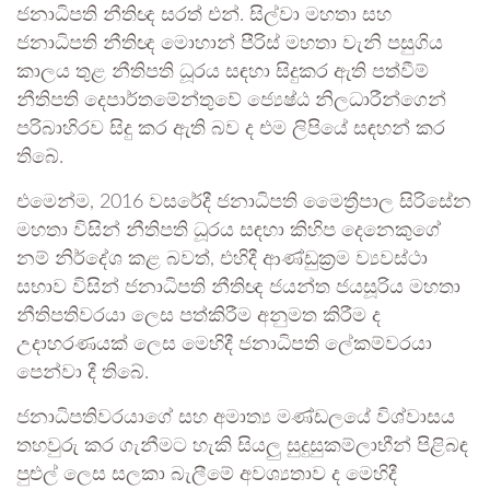
ජනාධිපති නීතිඥ සරත් එන්. සිල්වා මහතා සහ
ජනාධිපති නීතිඥ මොහාන් පීරිස් මහතා වැනි පසුගිය
කාලය තුළ නීතිපති ධූරය සඳහා සිදුකර ඇති පත්වීම්
නීතිපති දෙපාර්තමේන්තුවේ ජ්‍යෙෂ්ඨ නිලධාරීන්ගෙන්
පරිබාහිරව සිදු කර ඇති බව ද එම ලිපියේ සඳහන් කර
තිබේ.
එමෙන්ම, 2016 වසරේදී ජනාධිපති මෛත්‍රීපාල සිරිසේන
මහතා විසින් නීතිපති ධූරය සඳහා කිහිප දෙනෙකුගේ
නම් නිර්දේශ කළ බවත්, එහිදී ආණ්ඩුක්‍රම ව්‍යවස්ථා
සභාව විසින් ජනාධිපති නීතිඥ ජයන්ත ජයසූරිය මහතා
නීතිපතිවරයා ලෙස පත්කිරීම අනුමත කිරීම ද
උදාහරණයක් ලෙස මෙහිදී ජනාධිපති ලේකම්වරයා
පෙන්වා දී තිබේ.
ජනාධිපතිවරයාගේ සහ අමාත්‍ය මණ්ඩලයේ විශ්වාසය
තහවුරු කර ගැනීමට හැකි සියලු සුදුසුකම්ලාභීන් පිළිබඳ
පුළුල් ලෙස සලකා බැලීමේ අවශ්‍යතාව ද මෙහිදී