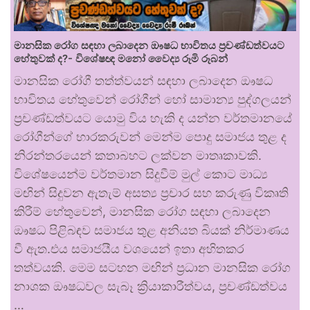
මානසික රෝග සඳහා ලබාදෙන ඖෂධ භාවිතය ප්‍රචණ්ඩත්වයට
හේතුවක් ද?- විශේෂඥ මනෝ වෛද්‍ය රූමි රූබන්
මානසික රෝගී තත්ත්වයන් සඳහා ලබාදෙන ඖෂධ
භාවිතය හේතුවෙන් රෝගීන් හෝ සාමාන්‍ය පුද්ගලයන්
ප්‍රචණ්ඩත්වයට යොමු විය හැකි ද යන්න වර්තමානයේ
රෝගීන්ගේ භාරකරුවන් මෙන්ම පොදු සමාජය තුළ ද
නිරන්තරයෙන් කතාබහට ලක්වන මාතෘකාවකි.
විශේෂයෙන්ම වර්තමාන සිදුවීම් මුල් කොට මාධ්‍ය
මඟින් සිදුවන ඇතැම් අසත්‍ය ප්‍රචාර සහ කරුණු විකෘති
කිරීම් හේතුවෙන්, මානසික රෝග සඳහා ලබාදෙන
ඖෂධ පිළිබඳව සමාජය තුළ අනියත බියක් නිර්මාණය
වී ඇත.එය සමාජයීය වශයෙන් ඉතා අහිතකර
තත්වයකි. මෙම සටහන මඟින් ප්‍රධාන මානසික රෝග
නාශක ඖෂධවල සැබෑ ක්‍රියාකාරීත්වය, ප්‍රචණ්ඩත්වය
…