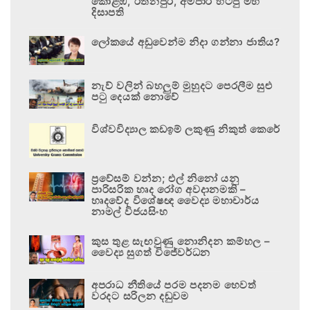
කොළඹ, රත්නපුර, අම්පාර හිටපු මහ
දිසාපති
ලෝකයේ අඩුවෙන්ම නිදා ගන්නා ජාතිය?
නැව් වලින් බහලුම් මුහුදට පෙරලීම සුළු
පටු දෙයක් නොවේ
විශ්වවිද්‍යාල කඩඉම් ලකුණු නිකුත් කෙරේ
ප්‍රවේසම් වන්න; එල් නිනෝ යනු
පාරිසරික හෘද රෝග අවදානමකි –
හෘදවේද විශේෂඥ වෛද්‍ය මහාචාර්ය
නාමල් විජයසිංහ
කුස තුළ සැඟවුණු නොනිදන කම්හල –
වෛද්‍ය සුගත් විජේවර්ධන
අපරාධ නීතියේ පරම පදනම හෙවත්
වරදට සරිලන දඬුවම