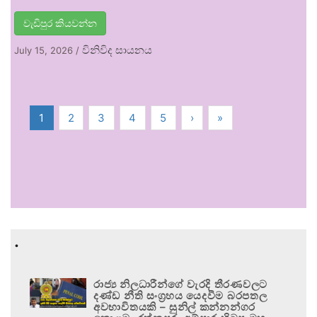
වැඩිපුර කියවන්න
විනිවිද සායනය
July 15, 2026
/
1
2
3
4
5
›
»
.
රාජ්‍ය නිලධාරීන්ගේ වැරදි තීරණවලට
දණ්ඩ නීති සංග්‍රහය යෙදවීම බරපතල
අවභාවිතයකි – සුනිල් කන්නන්ගර