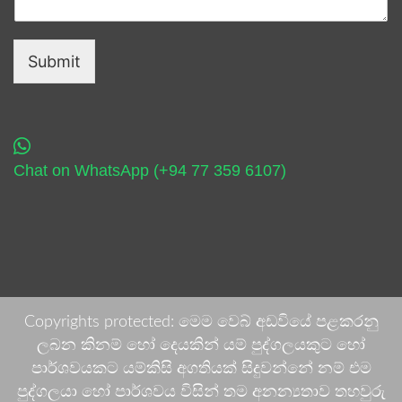
Submit
Chat on WhatsApp (+94 77 359 6107)
Copyrights protected: මෙම වෙබ් අඩවියේ පළකරනු
ලබන කිනම් හෝ දෙයකින් යම් පුද්ගලයකුට හෝ
පාර්ශවයකට යම්කිසි අගතියක් සිදුවන්නේ නම් එම
පුද්ගලයා හෝ පාර්ශවය විසින් තම අනන්‍යතාව තහවුරු