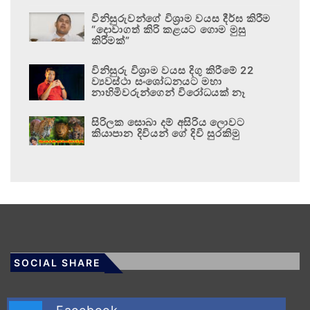
විනිසුරුවන්ගේ විශ්‍රාම වයස දීර්ඝ කිරීම
“දොවාගත් කිරි කළයට ගොම මුසු
කිරීමක්”
විනිසුරු විශ්‍රාම වයස දිගු කිරීමේ 22
ව්‍යවස්ථා සංශෝධනයට මහා
නාහිමිවරුන්ගෙන් විරෝධයක් නෑ
සිරිලක සොබා දම් අසිරිය ලොවට
කියාපාන දිවියන් ගේ දිවි සුරකිමු
SOCIAL SHARE