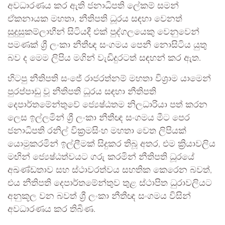
අවධාරණය කර ඇති ජනාධිපති ලේකම් සමන්
ඒකනායක මහතා, නීතිපති ධූරය සඳහා වෙනත්
සුදුසුකම්ලාභීන් සිටියදී එක් පුද්ගලයෙකු වෙනුවෙන්
පමණක් ශ්‍රී ලංකා නීතීඥ සංගමය පෙනී නොසිටිය යුතු
බව ද මෙම ලිපිය මගින් වැඩිදුරටත් සඳහන් කර ඇත.
හිටපු නීතිපති සංජේ රාජරත්නම් මහතා විශ්‍රාම යාමෙන්
පුරප්පාඩු වූ නීතිපති ධූරය සඳහා නීතිපති
දෙපාර්තමේන්තුවේ ජ්‍යෙෂ්ඨතම නිලධාරියා පත් කරන
ලෙස ඉල්ලමින් ශ්‍රී ලංකා නීතීඥ සංගමය මීට පෙර
ජනාධිපති රනිල් වික්‍රමසිංහ මහතා වෙත ලිපියක්
යොමුකරමින් ඉල්ලීමක් සිදුකර තිබූ අතර, එම ක්‍රියාවලිය
මඟින් ජ්‍යෙෂ්ඨත්වයට ගරු කරමින් නීතිපති ධූරයේ
අඛණ්ඩතාව සහ ස්ථාවරත්වය සහතික කෙරෙන බවත්,
එය නීතිපති දෙපාර්තමේන්තුව තුළ ස්ථාපිත ධුරාවලියට
අනුකූල වන බවත් ශ්‍රී ලංකා නීතීඥ සංගමය විසින්
අවධාරණය කර තිබිණ.