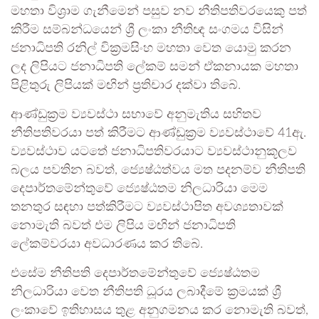
මහතා විශ්‍රාම ගැනීමෙන් පසුව නව නීතිපතිවරයෙකු පත්
කිරීම සම්බන්ධයෙන් ශ්‍රී ලංකා නීතිඥ සංගමය විසින්
ජනාධිපති රනිල් වික්‍රමසිංහ මහතා වෙත යොමු කරන
ලද ලිපියට ජනාධිපති ලේකම් සමන් ඒකනායක මහතා
පිළිතුරු ලිපියක් මඟින් ප්‍රතිචාර දක්වා තිබේ.
ආණ්ඩුක්‍රම ව්‍යවස්ථා සභාවේ අනුමැතිය සහිතව
නීතිපතිවරයා පත් කිරීමට ආණ්ඩුක්‍රම ව්‍යවස්ථාවේ 41ඇ.
ව්‍යවස්ථාව යටතේ ජනාධිපතිවරයාට ව්‍යවස්ථානුකූලව
බලය පවතින බවත්, ජ්‍යෙෂ්ඨත්වය මත පදනම්ව නීතිපති
දෙපාර්තමේන්තුවේ ජ්‍යෙෂ්ඨතම නිලධාරියා මෙම
තනතුර සඳහා පත්කිරීමට ව්‍යවස්ථාපිත අවශ්‍යතාවක්
නොමැති බවත් එම ලිපිය මඟින් ජනාධිපති
ලේකම්වරයා අවධාරණය කර තිබේ.
එසේම නීතිපති දෙපාර්තමේන්තුවේ ජ්‍යෙෂ්ඨතම
නිලධාරියා වෙත නීතිපති ධූරය ලබාදීමේ ක්‍රමයක් ශ්‍රී
ලංකාවේ ඉතිහාසය තුළ අනුගමනය කර නොමැති බවත්,