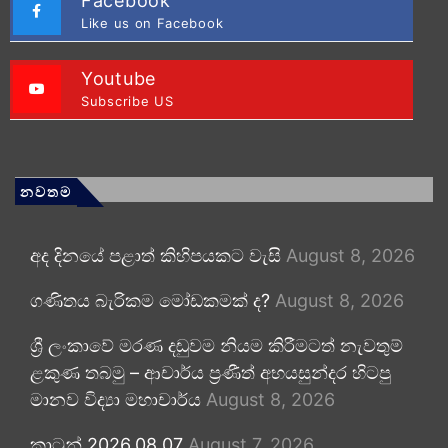
Facebook
Like us on Facebook
Youtube
Subscribe US
නවතම
අද දිනයේ පළාත් කිහිපයකට වැසි
August 8, 2026
ගණිතය බැරිකම මෝඩකමක් ද?
August 8, 2026
ශ්‍රී ලංකාවේ මරණ දඬුවම නියම කිරීමටත් නැවතුම්
ළකුණ තබමු – ආචාර්ය ප්‍රණීත් අභයසුන්දර හිටපු
මානව විද්‍යා මහාචාර්ය
August 8, 2026
කාටූන් 2026.08.07
August 7, 2026