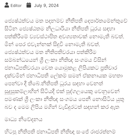
July 9, 2024
Editor
ජ්‍යෙෂ්ඨත්වය මත පදනම්ව නීතිපති දෙපාර්තමේන්තුවේ
සිටින ජ්‍යෙෂ්ඨතම නිලධාරියා නීතිපති ධූරය සඳහා
පත්කිරීමේ ව්‍යවස්ථාපිත අවශ්‍යතාවක් නොමැති බවත්,
මින් පෙර එවැන්නක් සිදුවී නොමැති බවත්,
ජ්‍යෙෂ්ඨත්වය මත නීතිපතිවරයා පත්කිරීම
සම්බන්ධයෙන් ශ්‍රී ලංකා නීතිඥ සංගමය විසින්
ජනාධිපතිවරයා වෙත යොමුකළ ලිපියකට ප්‍රතිචාර
දක්වමින් ජනාධිපති ලේකම් සමන් ඒකනායක මහතා
පෙන්වා දී තිබේ.නීතිපති ධූරය සඳහා වෙනත්
සුදුසුකම්ලාභීන් සිටියදී එක් පුද්ගලයෙකු වෙනුවෙන්
පමණක් ශ්‍රී ලංකා නීතීඥ සංගමය පෙනී නොසිටිය යුතු
බව ද මෙම ලිපිය මගින් වැඩිදුරටත් සඳහන් කර ඇත
මාධ්‍ය නිවේදනය
හිටපු නීතිපති ජනාධිපති නීතිඥ සංජේ රාජරත්නම්