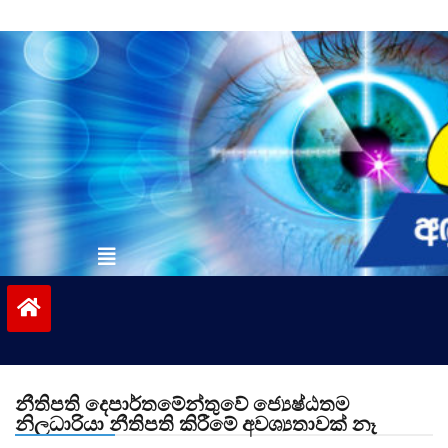
Skip
to
content
vinivida.lk
නීතිපති දෙපාර්තමේන්තුවේ ජ්‍යෙෂ්ඨතම
නිලධාරියා නීතිපති කිරීමේ අවශ්‍යතාවක් නෑ