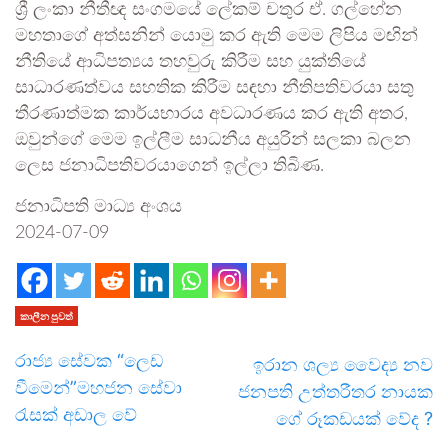
ශ්‍රී ලංකා නීතීඥ සංගමයේ ලේකම් චතුර ඒ. ගල්හේන
මහතාගේ අත්සනින් යොමු කර ඇති මෙම ලිපිය මඟින්
නීතියේ ආධිපත්‍යය තහවුරු කිරීම සහ යුක්තියේ
සාධාරණත්වය සහතික කිරීම සඳහා නීතිපතිවරයා සතු
තීරණාත්මක කාර්යභාරය අවධාරණය කර ඇති අතර,
ඔවුන්ගේ මෙම ඉල්ලීම සාධනීය අයුරින් සලකා බලන
ලෙස ජනාධිපතිවරයාගෙන් ඉල්ලා තිබිණ.
ජනාධිපති මාධ්‍ය අංශය
2024-07-09
කාලීන පුවත්
රාජ්‍ය සේවක “ලෙඩ
ඉරාන ශල්‍ය වෛද්‍ය නව
වීමෙන්”මහජන සේවා
ජනපති උත්තරීතර නායක
රැසක් අඩාල වේ
ගේ රූකඩයක් වේද ?