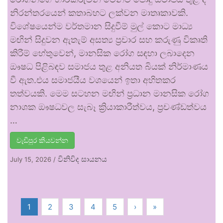
නිරන්තරයෙන් කතාබහට ලක්වන මාතෘකාවකි.
විශේෂයෙන්ම වර්තමාන සිදුවීම් මුල් කොට මාධ්‍ය
මඟින් සිදුවන ඇතැම් අසත්‍ය ප්‍රචාර සහ කරුණු විකෘති
කිරීම් හේතුවෙන්, මානසික රෝග සඳහා ලබාදෙන
ඖෂධ පිළිබඳව සමාජය තුළ අනියත බියක් නිර්මාණය
වී ඇත.එය සමාජයීය වශයෙන් ඉතා අහිතකර
තත්වයකි. මෙම සටහන මඟින් ප්‍රධාන මානසික රෝග
නාශක ඖෂධවල සැබෑ ක්‍රියාකාරීත්වය, ප්‍රචණ්ඩත්වය
…
වැඩිපුර කියවන්න
විනිවිද සායනය
July 15, 2026
/
1
2
3
4
5
›
»