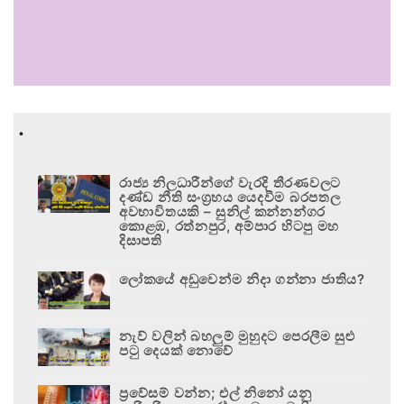
.
රාජ්‍ය නිලධාරීන්ගේ වැරදි තීරණවලට
දණ්ඩ නීති සංග්‍රහය යෙදවීම බරපතල
අවභාවිතයකි – සුනිල් කන්නන්ගර
කොළඹ, රත්නපුර, අම්පාර හිටපු මහ
දිසාපති
ලෝකයේ අඩුවෙන්ම නිදා ගන්නා ජාතිය?
නැව් වලින් බහලුම් මුහුදට පෙරලීම සුළු
පටු දෙයක් නොවේ
ප්‍රවේසම් වන්න; එල් නිනෝ යනු