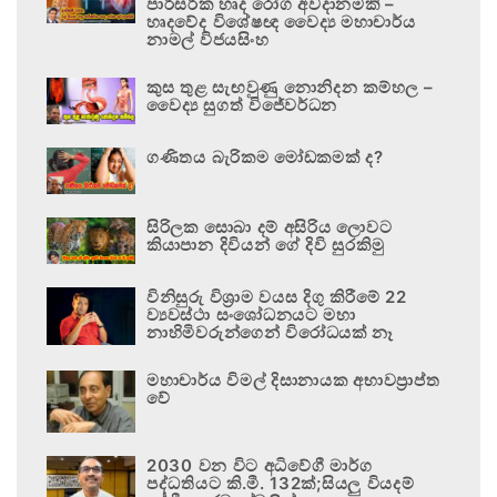
පාරිසරික හෘද රෝග අවදානමකි –
හෘදවේද විශේෂඥ වෛද්‍ය මහාචාර්ය
නාමල් විජයසිංහ
කුස තුළ සැඟවුණු නොනිදන කම්හල –
වෛද්‍ය සුගත් විජේවර්ධන
ගණිතය බැරිකම මෝඩකමක් ද?
සිරිලක සොබා දම් අසිරිය ලොවට
කියාපාන දිවියන් ගේ දිවි සුරකිමු
විනිසුරු විශ්‍රාම වයස දිගු කිරීමේ 22
ව්‍යවස්ථා සංශෝධනයට මහා
නාහිමිවරුන්ගෙන් විරෝධයක් නෑ
මහාචාර්ය විමල් දිසානායක අභාවප්‍රාප්ත
වේ
2030 වන විට අධිවේගී මාර්ග
පද්ධතියට කි.මී. 132ක්;සියලු වියදම්