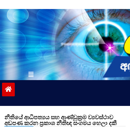
Skip
to
content
vinivida.lk
නීතියේ ආධිපත්‍යය සහ ආණ්ඩුක‍්‍රම ව්‍යවස්ථාව
අඩපණ කරන ප්‍රකාශ නීතිඥ සංගමය හෙලා දකී