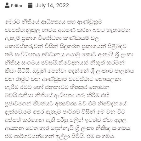
July 14, 2022
Editor
මෙරට නීතියේ ආධිපත්‍යය සහ ආණ්ඩුක‍්‍රම
ව්‍යවස්ථානුකූල භාවය අඩපණ කරන බවට හැඟවෙන
ඇතැම් ප්‍රකාශ විරෝධතා කණ්ඩායම් වල
කොටස්කරුවන් විසින් සිදුකරන ප්‍රකාශයන් පිළිබඳව
තම සංවිධානය අවධානය යොමු කොට ඇතැයි ශ්‍රී ලංකා
නීතිඥ සංගමය පවසයි.නිවේදනයක් නිකුත් කරමින්
කියා සිටියි. ඔවුන් පෙන්වා දෙන්නේ ශ්‍රී ලංකාව පාලනය
වන රාමුව වන ආණ්ඩුකම ව්‍යවස්ථාව නොසලකා
හැරීම රටට හෝ ජනතාවට හිතකර නොවන
බවයි.එනිසා නීතියේ ආධිපත්‍ය ගරු කිරීම එහි
ප්‍රජාවගෙන් ජීවිතයට අත්‍යවශ්‍ය බව එම නිවේදනයේ
දැක්වේ.මේ අතර ඇතැම් පාර්ශව විසින් මේ වන විට
අත්පත් කරගෙන ඇති පරිශ්‍ර වලින් ඉවත්ව ඒවා අදාල
ආයතන වෙත භාර දෙන්නැයි ශ්‍රී ලංකා නීතීඥ සංගමය
එම පාර්ශවයන්ගෙන් ඉල්ලා සිටියි. එම සංගමය