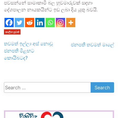
පවසන්නේ සාමාකාමී බල හුවමාරුවක් සඳහා
දේශපාලන නායකයින්ට ඉඩ ලබා දිය යුතු බවයි.
කාලීන පුවත්
තවමත් ඉල්ලා අස් නොවූ
ජනපති තවමත් මාලේ
ජනපති මීළඟට
කොයිබටද?