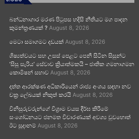
බන්ධනාගාර මරණ පිටුපස හදිසි නීතියට මග පාදන
කුමන්ත්‍රණයක් ?
August 8, 2026
මෙටා සමාගමට දඩයක්
August 8, 2026
ශිෂ්‍යත්වයට සහ උසස් පෙළට පෙනී සිටින සිසුන්ට
‘සිසු සැරිය’ සේවාව ක්‍රියාත්මකයි – ජාතික ගමනාගමන
කොමිෂන් සභාව
August 8, 2026
දත්ත ආරක්ෂණ අධිකාරියෙන් රාජ්‍ය අංශය සඳහා නව
චක්‍ර ලේඛයක් නිකුත් කරයි
August 8, 2026
විනිසුරුවරුන්ගේ විශ්‍රාම වයස දීර්ඝ කිරීමේ
සංශෝධනයට ජනමත විචාරණයක් අවශ්‍ය වුවහොත්
ඊට සූදානම්
August 8, 2026