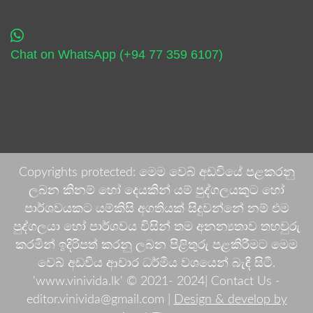
Chat on WhatsApp (+94 77 359 6107)
Copyrights protected: මෙම වෙබ් අඩවියේ පළකරනු
ලබන කිනම් හෝ දෙයකින් යම් පුද්ගලයකුට හෝ
පාර්ශවයකට යම්කිසි අගතියක් සිදුවන්නේ නම් එම
පුද්ගලයා හෝ පාර්ශවය විසින් තම අනන්‍යතාව තහවුරු
කරමින් ඉදිරිපත් කරනු ලබන පිළිතුරු පළකිරීමට මෙම
වෙබ් අඩවිය ආචාර ධර්මීය වශයෙන් බැඳී සිටී.
'www.vinivida.lk' © 2021- 2024| Contact Us -
editor.vinivida@gmail.com |
Design & develop by