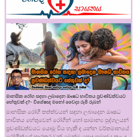
මානසික රෝග සඳහා ලබාදෙන ඖෂධ භාවිතය ප්‍රචණ්ඩත්වයට
හේතුවක් ද?- විශේෂඥ මනෝ වෛද්‍ය රූමි රූබන්
මානසික රෝගී තත්ත්වයන් සඳහා ලබාදෙන ඖෂධ
භාවිතය හේතුවෙන් රෝගීන් හෝ සාමාන්‍ය පුද්ගලයන්
ප්‍රචණ්ඩත්වයට යොමු විය හැකි ද යන්න වර්තමානයේ
රෝගීන්ගේ භාරකරුවන් මෙන්ම පොදු සමාජය තුළ ද