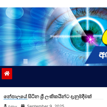
Skip
to
content
vinivida.lk
නේපාලයේ සිටින ශ්‍රී ලංකිකයින්ට දැනුම්දීමක්
September 9, 2025
Editor