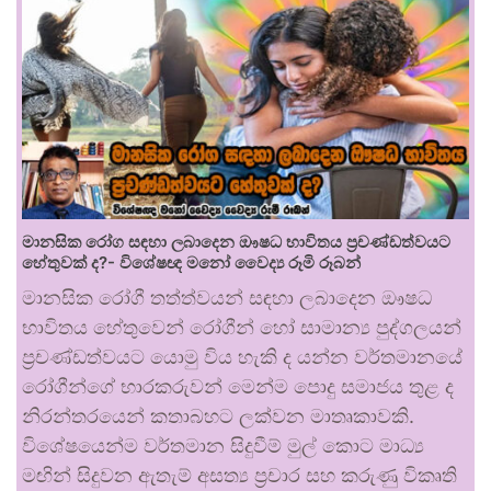
මානසික රෝග සඳහා ලබාදෙන ඖෂධ භාවිතය ප්‍රචණ්ඩත්වයට
හේතුවක් ද?- විශේෂඥ මනෝ වෛද්‍ය රූමි රූබන්
මානසික රෝගී තත්ත්වයන් සඳහා ලබාදෙන ඖෂධ
භාවිතය හේතුවෙන් රෝගීන් හෝ සාමාන්‍ය පුද්ගලයන්
ප්‍රචණ්ඩත්වයට යොමු විය හැකි ද යන්න වර්තමානයේ
රෝගීන්ගේ භාරකරුවන් මෙන්ම පොදු සමාජය තුළ ද
නිරන්තරයෙන් කතාබහට ලක්වන මාතෘකාවකි.
විශේෂයෙන්ම වර්තමාන සිදුවීම් මුල් කොට මාධ්‍ය
මඟින් සිදුවන ඇතැම් අසත්‍ය ප්‍රචාර සහ කරුණු විකෘති