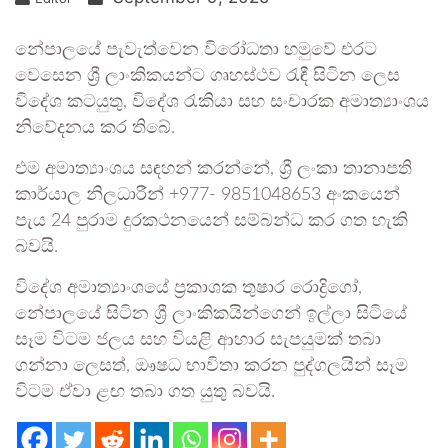
නේපාලයේ පැවැත්වෙන විරෝධතා හමුවේ එරට
වෙසෙන ශ්‍රී ලාංකිකයන්ට ගෘහස්ථව රැඳී සිටින ලෙස
විදේශ කටයුතු, විදේශ රැකියා සහ සංචාරක අමාත්‍යාංශය
නිවේදනය කර තිබේ.
එම අමාත්‍යාංශය සඳහන් කරන්නේ, ශ්‍රී ලංකා තානාපති
කාර්යාල නිලධාරීන් +977- 9851048653 අංකයෙන්
පැය 24 පුරාම දුරකථනයෙන් සම්බන්ධ කර ගත හැකි
බවයි.
විදේශ අමාත්‍යාංශයේ ප්‍රකාශක තුෂාර රොද්‍රිගෝ,
නේපාලයේ සිටින ශ්‍රී ලාංකිකයින්ගෙන් ඉල්ලා සිටියේ
සෑම විටම ජලය සහ වියළි ආහාර සැපයුමක් තබා
ගන්නා ලෙසත්, ඖෂධ භාවිතා කරන පුද්ගලයින් සෑම
විටම ඒවා ළඟ තබා ගත යුතු බවයි.