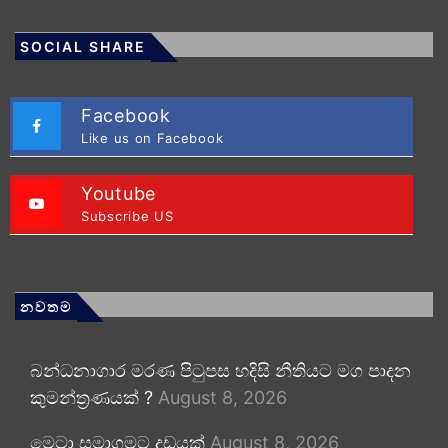
SOCIAL SHARE
Facebook
Like us on Facebook
Youtube
Subscribe US
නවතම
බන්ධනාගාර මරණ පිටුපස හදිසි නීතියට මග පාදන
කුමන්ත්‍රණයක් ?
August 8, 2026
මෙටා සමාගමට දඩයක්
August 8, 2026