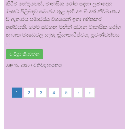
කිරීම් හේතුවෙන්, මානසික රෝග සඳහා ලබාදෙන
ඖෂධ පිළිබඳව සමාජය තුළ අනියත බියක් නිර්මාණය
වී ඇත.එය සමාජයීය වශයෙන් ඉතා අහිතකර
තත්වයකි. මෙම සටහන මඟින් ප්‍රධාන මානසික රෝග
නාශක ඖෂධවල සැබෑ ක්‍රියාකාරීත්වය, ප්‍රචණ්ඩත්වය
…
වැඩිපුර කියවන්න
විනිවිද සායනය
July 15, 2026
/
1
2
3
4
5
›
»