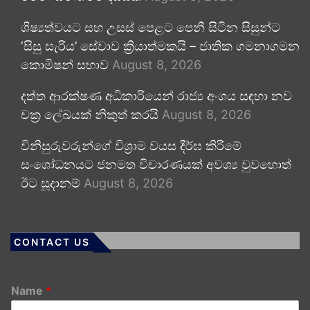
ශිෂ්‍යත්වයට සහ උසස් පෙළට පෙනී සිටින සිසුන්ට
‘සිසු සැරිය’ සේවාව ක්‍රියාත්මකයි – ජාතික ගමනාගමන
කොමිෂන් සභාව
August 8, 2026
දත්ත ආරක්ෂණ අධිකාරියෙන් රාජ්‍ය අංශය සඳහා නව
චක්‍ර ලේඛයක් නිකුත් කරයි
August 8, 2026
විනිසුරුවරුන්ගේ විශ්‍රාම වයස දීර්ඝ කිරීමේ
සංශෝධනයට ජනමත විචාරණයක් අවශ්‍ය වුවහොත්
ඊට සූදානම්
August 8, 2026
CONTACT US
Name
*