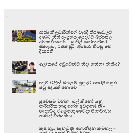
.
රාජ්‍ය නිලධාරීන්ගේ වැරදි තීරණවලට
දණ්ඩ නීති සංග්‍රහය යෙදවීම බරපතල
අවභාවිතයකි – සුනිල් කන්නන්ගර
කොළඹ, රත්නපුර, අම්පාර හිටපු මහ
දිසාපති
ලෝකයේ අඩුවෙන්ම නිදා ගන්නා ජාතිය?
නැව් වලින් බහලුම් මුහුදට පෙරලීම සුළු
පටු දෙයක් නොවේ
ප්‍රවේසම් වන්න; එල් නිනෝ යනු
පාරිසරික හෘද රෝග අවදානමකි –
හෘදවේද විශේෂඥ වෛද්‍ය මහාචාර්ය
නාමල් විජයසිංහ
කුස තුළ සැඟවුණු නොනිදන කම්හල –