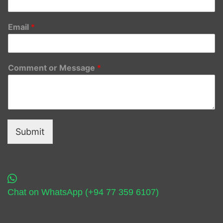
Email
*
Comment or Message
*
Submit
Chat on WhatsApp (+94 77 359 6107)