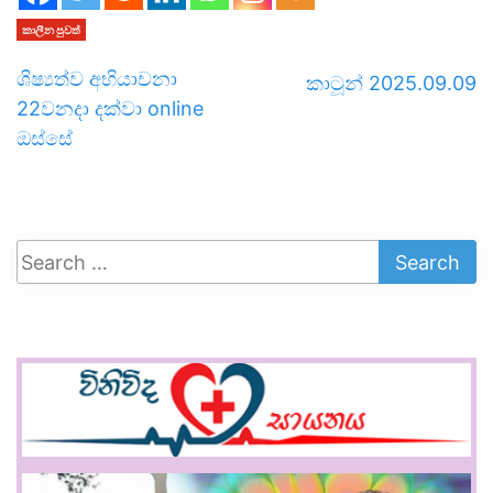
කාලීන පුවත්
ශිෂ්‍යත්ව අභි­යා­චනා
කාටූන් 2025.09.09
22වනදා දක්වා online
ඔස්සේ