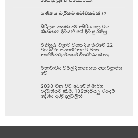
වෛද්‍ය සුගත් විජේවර්ධන
ගණිතය බැරිකම මෝඩකමක් ද?
සිරිලක සොබා දම් අසිරිය ලොවට
කියාපාන දිවියන් ගේ දිවි සුරකිමු
විනිසුරු විශ්‍රාම වයස දිගු කිරීමේ 22
ව්‍යවස්ථා සංශෝධනයට මහා
නාහිමිවරුන්ගෙන් විරෝධයක් නෑ
මහාචාර්ය විමල් දිසානායක අභාවප්‍රාප්ත
වේ
2030 වන විට අධිවේගී මාර්ග
පද්ධතියට කි.මී. 132ක්;සියලු වියදම්
දේශීය අරමුදල්වලින්