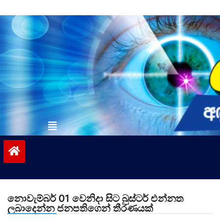
Skip
to
content
vinivida.lk
නොවැම්බර් 01 වෙනිදා සිට බුස්ටර් එන්නත
ලබාදෙන්න ජනපතිගෙන් තීරණයක්