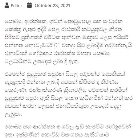
October 23, 2021
Editor
සෞඛ්‍ය, ආරක්ෂක, ගුවන් තොටුපොළ සහ සංචාරක
කේෂ්ත්‍ර ඇතුළු ඉදිරි පෙළ රාජකාරී කටයුතුවල නිරත
පිරිසට ප්‍රතිශක්ති වර්ධක තුන්වන මාත්‍රාව ලෙස ෆයිසර්
එන්නත නොවැම්බර් 01 වනදා සිට ලබාදීම අරඹන්නැයි
ජනාධිපති ගෝඨාභය රාජපක්ෂ මහතා සෞඛ්‍ය
බලධාරීන්ට උපදෙස් ලබා දි ඇත.
එමෙන්ම සුදුසුකම් සපුරන සියලු දරුවන්ට දෙසතියක්
ඇතුළතදී එන්නත ලබාදී අවසන් කිරීමට ද තීරණය
කෙරුණා. එන්නත්කරණ ක්‍රියාවලිය වේගවත් කරමින්
සුදුසුකම් සපුරා ඇති සියලු දෙනා කඩිනමින් එන්නත් කර
අවසන් කරන ලෙසත් ජනාධිපතිතුමා උපදෙස් දෙනු
ලැබුවා.
සෞඛ්‍ය සහ ආරක්ෂක අංශවල දැඩි කැපවීම හේතුවෙන්
ඉතා ඉක්මණින් කොවිඩ් වසංගතය පැතිර යාම