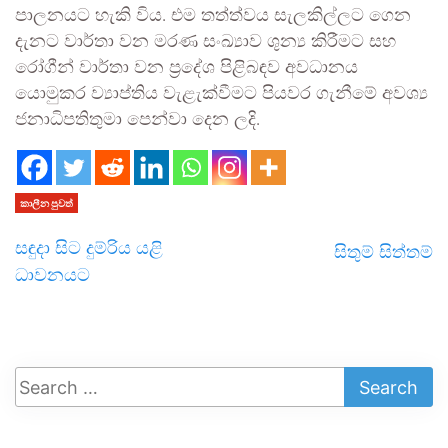
පාලනයට හැකි විය. එම තත්ත්වය සැලකිල්ලට ගෙන
දැනට වාර්තා වන මරණ සංඛ්‍යාව ශුන්‍ය කිරීමට සහ
රෝගීන් වාර්තා වන ප්‍රදේශ පිළිබඳව අවධානය
යොමුකර ව්‍යාප්තිය වැළැක්වීමට පියවර ගැනීමේ අවශ්‍ය
ජනාධිපතිතුමා පෙන්වා දෙන ලදි.
කාලීන පුවත්
සඳුදා සිට දුම්රිය යළි
සිතුම් සිත්තම්
ධාවනයට