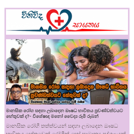
මානසික රෝග සඳහා ලබාදෙන ඖෂධ භාවිතය ප්‍රචණ්ඩත්වයට
හේතුවක් ද?- විශේෂඥ මනෝ වෛද්‍ය රූමි රූබන්
මානසික රෝගී තත්ත්වයන් සඳහා ලබාදෙන ඖෂධ
භාවිතය හේතුවෙන් රෝගීන් හෝ සාමාන්‍ය පුද්ගලයන්