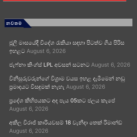
නවතම
ජූලි මාසයේදී විදේශ රැකියා සඳහා පිටත්ව ගිය පිරිස
ඉහළට
August 6, 2026
ජැෆ්නා කිංග්ස් LPL අවසන් සටනට
August 6, 2026
විනිසුරුවරුන්ගේ විශ්‍රාම වයස ඉහළ දැමීමෙන් නඩු
ප්‍රමාදයට විසඳුමක් නැහැ
August 6, 2026
ප්‍රදේශ කිහිපයකට අද පැය 05කට ජලය කැපේ
August 6, 2026
අකිල විරාජ් කාරියවසම් 18 වැනිදා තෙක් රිමාන්ඩ්
August 6, 2026