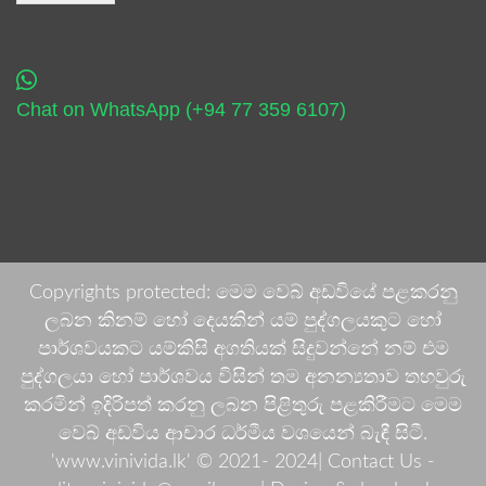
Chat on WhatsApp (+94 77 359 6107)
Copyrights protected: මෙම වෙබ් අඩවියේ පළකරනු
ලබන කිනම් හෝ දෙයකින් යම් පුද්ගලයකුට හෝ
පාර්ශවයකට යම්කිසි අගතියක් සිදුවන්නේ නම් එම
පුද්ගලයා හෝ පාර්ශවය විසින් තම අනන්‍යතාව තහවුරු
කරමින් ඉදිරිපත් කරනු ලබන පිළිතුරු පළකිරීමට මෙම
වෙබ් අඩවිය ආචාර ධර්මීය වශයෙන් බැඳී සිටී.
'www.vinivida.lk' © 2021- 2024| Contact Us -