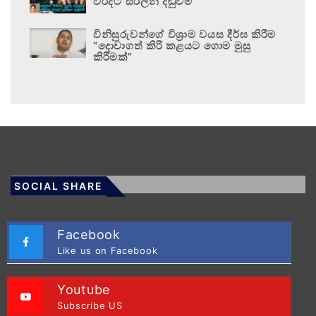
වරදට සරිලන දඬුවම
විනිසුරුවන්ගේ විශ්‍රාම වයස දීර්ඝ කිරීම
“දොවාගත් කිරි කළයට ගොම මුසු
කිරීමක්”
SOCIAL SHARE
Facebook
Like us on Facebook
Youtube
Subscribe US