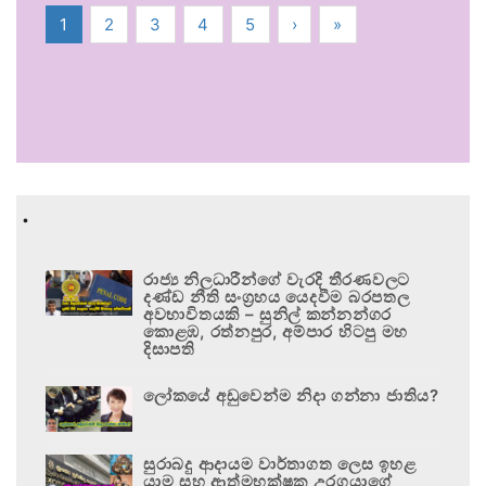
1
2
3
4
5
›
»
.
රාජ්‍ය නිලධාරීන්ගේ වැරදි තීරණවලට
දණ්ඩ නීති සංග්‍රහය යෙදවීම බරපතල
අවභාවිතයකි – සුනිල් කන්නන්ගර
කොළඹ, රත්නපුර, අම්පාර හිටපු මහ
දිසාපති
ලෝකයේ අඩුවෙන්ම නිදා ගන්නා ජාතිය?
සුරාබදු ආදායම වාර්තාගත ලෙස ඉහළ
යාම සහ ආත්මභක්ෂක උරගයාගේ