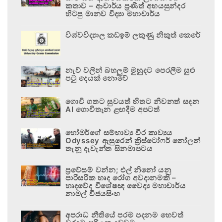
කතාව – ආචාර්ය ප්‍රණීත් අභයසුන්දර
හිටපු මානව විද්‍යා මහාචාර්ය
විශ්වවිද්‍යාල කඩඉම් ලකුණු නිකුත් කෙරේ
නැව් වලින් බහලුම් මුහුදට පෙරලීම සුළු
පටු දෙයක් නොවේ
ගොවි ගතට සුවයත් හිතට නිවනත් සදන
AI ගොවිතැන ළඟදීම අපටත්
හෝමර්ගේ සම්භාව්‍ය වීර කාව්‍යය
Odyssey ඇසුරෙන් ක්‍රිස්ටෝෆර් නෝලන්
තැනූ දැවැන්ත සිනමාපටය
ප්‍රවේසම් වන්න; එල් නිනෝ යනු
පාරිසරික හෘද රෝග අවදානමකි –
හෘදවේද විශේෂඥ වෛද්‍ය මහාචාර්ය
නාමල් විජයසිංහ
අපරාධ නීතියේ පරම පදනම හෙවත්