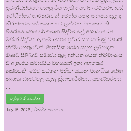
ප්‍රචණ්ඩත්වයට යොමු විය හැකි ද යන්න වර්තමානයේ
රෝගීන්ගේ භාරකරුවන් මෙන්ම පොදු සමාජය තුළ ද
නිරන්තරයෙන් කතාබහට ලක්වන මාතෘකාවකි.
විශේෂයෙන්ම වර්තමාන සිදුවීම් මුල් කොට මාධ්‍ය
මඟින් සිදුවන ඇතැම් අසත්‍ය ප්‍රචාර සහ කරුණු විකෘති
කිරීම් හේතුවෙන්, මානසික රෝග සඳහා ලබාදෙන
ඖෂධ පිළිබඳව සමාජය තුළ අනියත බියක් නිර්මාණය
වී ඇත.එය සමාජයීය වශයෙන් ඉතා අහිතකර
තත්වයකි. මෙම සටහන මඟින් ප්‍රධාන මානසික රෝග
නාශක ඖෂධවල සැබෑ ක්‍රියාකාරීත්වය, ප්‍රචණ්ඩත්වය
…
වැඩිපුර කියවන්න
විනිවිද සායනය
July 15, 2026
/