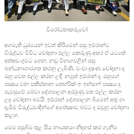
විරෝධතාකරුවෝ
අගමැති ධුරයෙන් ඉවත් කිරීමෙන් පසු ඉම්රාන්ට
විරුද්ධව විවිධ චෝදනා එල්ල කෙරුණු අතර ඒ යටතේ
අත්අඩංගුවට ගෙන, නඩු විභාගවලින් පසු
බන්ධනාගාරගත කරනු ලැබිණි. වංචා දූෂණ චෝදනා ද
ඔහු වෙත එල්ල කරන ලදී. නමුත් ඉම්රාන් ද, ඔහුගේ
පක්‍ෂය වන පකිස්තාන තෙහ්රික්-ඉ-ඉන්සාෆ් පක්‍ෂය ද
පැවසුවේ මේවා දේශපාලන අරමුණු මත එල්ල කරන
ලද චෝදනා බවයි. ඉම්රාන් දේශපාලන බිමෙන් අතු ගා
දැමීම විරුද්ධවාදීන්ගේ අපේක්‍ෂාව බවට ද ඔවුහු චෝදනා
කළහ.
මෙම පසුබිම තුළ සිය නායකයා නිදහස් කර ගැනීම