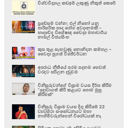
විශ්වවිද්‍යාල කඩඉම් ලකුණු නිකුත් කෙරේ
ප්‍රවේසම් වන්න; එල් නිනෝ යනු
පාරිසරික හෘද රෝග අවදානමකි –
හෘදවේද විශේෂඥ වෛද්‍ය මහාචාර්ය
නාමල් විජයසිංහ
කුස තුළ සැඟවුණු නොනිදන කම්හල –
වෛද්‍ය සුගත් විජේවර්ධන
අපරාධ නීතියේ පරම පදනම හෙවත්
වරදට සරිලන දඬුවම
විනිසුරුවන්ගේ විශ්‍රාම වයස දීර්ඝ කිරීම
“දොවාගත් කිරි කළයට ගොම මුසු
කිරීමක්”
විනිසුරු විශ්‍රාම වයස දිගු කිරීමේ 22
ව්‍යවස්ථා සංශෝධනයට මහා
නාහිමිවරුන්ගෙන් විරෝධයක් නෑ