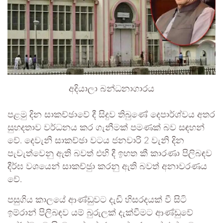
අදියාලා බන්ධනාගාරය
පළමු දින සාකච්ඡාවේ දී සිදුව තිබුණේ දෙපාර්ශ්වය අතර
සුහදතාව වර්ධනය කර ගැනීමක් පමණක් බව සඳහන්
වේ. දෙවැනි සාකච්ඡා වටය ජනවාරි 2 වැනි දින
පැවැත්වෙනු ඇති බවත් එහි දී ඉහත කී කාරණා පිලිබඳව
දීර්ඝ වශයෙන් සාකච්ඡුා කරනු ඇති බවත් අනාවරණය
වේ.
පසුගිය කාලයේ ආණ්ඩුවට දැඩි හිසරදයක් වී සිටි
ඉම්රාන් පිලිබඳව යම් බුරුලක් දැක්වීමට ආණ්ඩුවේ