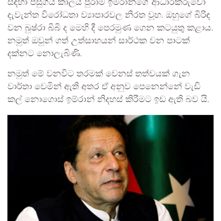
සඳහා පසුගිය කාලය පුරාම ඉම්රාන්ගේ ආධාරකරුවෝ
දැවැන්ත විරෝධතා ව්‍යාපාරවල නිරත වූහ. ඔහුගේ බිරිඳ
වන බුෂ්රා බිබි ද මෙහි දී පෙරමුණ ගෙන කටයුතු කළාය.
නමුත් ඔවුන් ගත් උත්සාහයන් සාර්ථක වන පාටක්
දක්නට නොලැබිණි.
නමුත් මේ වනවිට තරමක් වෙනස් තත්වයක් ගැන
වාර්තා වෙමින් ඇති අතර ඒ අනුව පෙනෙන්නේ වැඩි
කල් නොගොස් ඉම්රාන් නිදහස් කිරීමට ඉඩ ඇති බව යි.