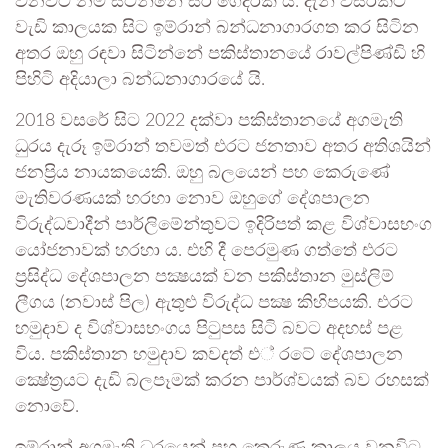
වනවිට නම් සිටින්නේ සිර ගෙදරක යි. දැන් වසරකට
වැඩි කාලයක සිට ඉම්රාන් බන්ධනාගාරගත කර සිටින
අතර ඔහු රඳවා සිටින්නේ පකිස්තානයේ රාවල්පිණ්ඩි හි
පිහිටි අදියාලා බන්ධනාගාරයේ යි.
2018 වසරේ සිට 2022 දක්වා පකිස්තානයේ අගමැති
ධුරය දැරූ ඉම්රාන් තවමත් එරට ජනතාව අතර අතිශයින්
ජනප්‍රිය නායකයෙකි. ඔහු බලයෙන් පහ කෙරුණේ
මැතිවරණයක් හරහා නොව ඔහුගේ දේශපාලන
විරුද්ධවාදීන් පාර්ලිමේන්තුවට ඉදිරිපත් කළ විශ්වාසභංග
යෝජනාවක් හරහා ය. එහි දී පෙරමුණ ගත්තේ එරට
ප‍්‍රසිද්ධ දේශපාලන පක්‍ෂයක් වන පකිස්තාන මුස්ලිම්
ලීගය (නවාස් පිල) ඇතුළු විරුද්ධ පක්‍ෂ කිහිපයකි. එරට
හමුදාව ද විශ්වාසභංගය පිටුපස සිටි බවට අදහස් පළ
විය. පකිස්තාන හමුදාව කවදත් එ් රටේ දේශපාලන
ක්‍ෂේත‍්‍රයට දැඩි බලපෑමක් කරන පාර්ශ්වයක් බව රහසක්
නොවේ.