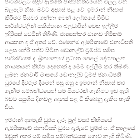
පාර්ශ්වලට සිදුව ඇත්තේ ජාත්‍යන්තරයෙන් එල්ල වන
බලපෑම් නිසා බවට අදහස් පළ වේ. ඉම්රාන් නිදහස්
කිරීමට පියවර ගන්නා මෙන් ලෝකයේ විවිධ
පාර්ශ්වවලින් පකිස්තාන බලධාරීන් වෙත ඉල්ලීම්
ඉදිරිපත් වෙමින් තිබිණි. ජාත්‍යන්තර මානව හිමිකම්
ආයතන ද ඒ අතර වේ. එමෙන්ම ඇමරිකාවේ ජනාධිපති
ලෙස තේරී පත්ව සිටින ඩොනල්ඞ් ට‍්‍රම්ප්ට සමීප
පාර්ශ්වයක් ද, බ්‍රිතාන්‍යෙය් ප‍්‍රධාන පෙලේ දේශපාලන
නායකයන් කිහිප දෙනෙක් ද මෙම ඉල්ලීම කර තිබිණි.
ලබන ජනවාරි මාසයේ ඩොනල්ඞ් ට‍්‍රම්ප් ජනාධිපති
ධුරයේ දිව්රුම් දීමෙන් පසු ඔහු ද ඉම්රාන් නිදහස් කර
ගැනීම සම්බන්ධයෙන් යම් පියවරක් ගැනීමට ඉඩ ඇති
බවට පසුගිය දිනවල අදහස් පළ වී තිබෙනු දැකිය හැකි
විය.
ඉම්රාන් අගමැති ධුරය දැරූ මුල් වසර කිහිපයේ
ඇමරිකාවේ ජනාධිපති ධුරය දැරුවේ ට‍්‍රම්ප් ය. ඒ කාලයේ
ඔවුන් අතර යම් සමීප සම්බන්ධයක් ගොඩ නැගී තිබිණි.