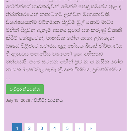
රෝගීන්ගේ භාරකරුවන් මෙන්ම පොදු සමාජය තුළ ද
නිරන්තරයෙන් කතාබහට ලක්වන මාතෘකාවකි.
විශේෂයෙන්ම වර්තමාන සිදුවීම් මුල් කොට මාධ්‍ය
මඟින් සිදුවන ඇතැම් අසත්‍ය ප්‍රචාර සහ කරුණු විකෘති
කිරීම් හේතුවෙන්, මානසික රෝග සඳහා ලබාදෙන
ඖෂධ පිළිබඳව සමාජය තුළ අනියත බියක් නිර්මාණය
වී ඇත.එය සමාජයීය වශයෙන් ඉතා අහිතකර
තත්වයකි. මෙම සටහන මඟින් ප්‍රධාන මානසික රෝග
නාශක ඖෂධවල සැබෑ ක්‍රියාකාරීත්වය, ප්‍රචණ්ඩත්වය
…
වැඩිපුර කියවන්න
විනිවිද සායනය
July 15, 2026
/
1
2
3
4
5
›
»