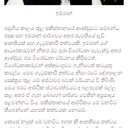
ඉම්රාන්
පසුගිය කාලය තුළ පකිස්තානයේ ආණ්ඩුවට සම්බන්ධ
පක්‍ෂ සහ ඉම්රාන් පාර්ශවය අතර පැවතියේ දැඩි
ආතතියක් සහ ගැටුම්කාරී තත්වයකි. ඉම්රාන් ගේ
ආධාරකරුවන් නිතර රට පුරා විරෝධතා පැවැත්වූ අතර
ආණ්ඩුව එම විරෝධතා මර්ධනය කිරීමටත්,
විරෝධතාකරුවන් අත්අඩංගුවට ගැනීමටත් කටයුතු
කළේය. මෙම ගැටුම්කාරී තත්වය නිසා රටේ දේශපාලන
ක්‍ෂේත‍්‍රය තුළ යම් අස්ථාවර බවක් වර්ධනය වී තිබිණි.
මෙය එරට ආර්ථික ස්ථාවරත්වයට ද බලපෑමක් එල්ල
කළ අතර ඒ ගැන බොහෝ පාර්ශව වෙතින් අප‍්‍රසාදය
පළවන්නට විය. පකිස්තානයේ ආර්ථිකය මේ වනවිට
තිබෙන්නේ යහපත් තත්වයක නොවේ.
කෙසේ නමුත් මේ වනවිට ඉහත කී ආතතිමය තත්වය