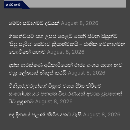
නවතම
මෙටා සමාගමට දඩයක්
August 8, 2026
ශිෂ්‍යත්වයට සහ උසස් පෙළට පෙනී සිටින සිසුන්ට
‘සිසු සැරිය’ සේවාව ක්‍රියාත්මකයි – ජාතික ගමනාගමන
කොමිෂන් සභාව
August 8, 2026
දත්ත ආරක්ෂණ අධිකාරියෙන් රාජ්‍ය අංශය සඳහා නව
චක්‍ර ලේඛයක් නිකුත් කරයි
August 8, 2026
විනිසුරුවරුන්ගේ විශ්‍රාම වයස දීර්ඝ කිරීමේ
සංශෝධනයට ජනමත විචාරණයක් අවශ්‍ය වුවහොත්
ඊට සූදානම්
August 8, 2026
අද දිනයේ පළාත් කිහිපයකට වැසි
August 8, 2026