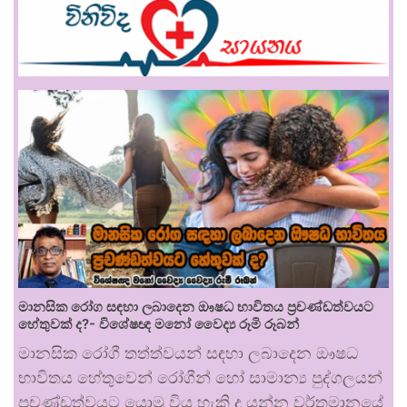
මානසික රෝග සඳහා ලබාදෙන ඖෂධ භාවිතය ප්‍රචණ්ඩත්වයට
හේතුවක් ද?- විශේෂඥ මනෝ වෛද්‍ය රූමි රූබන්
මානසික රෝගී තත්ත්වයන් සඳහා ලබාදෙන ඖෂධ
භාවිතය හේතුවෙන් රෝගීන් හෝ සාමාන්‍ය පුද්ගලයන්
ප්‍රචණ්ඩත්වයට යොමු විය හැකි ද යන්න වර්තමානයේ