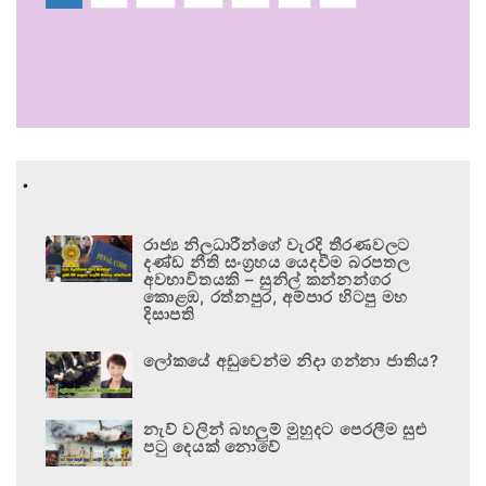
.
රාජ්‍ය නිලධාරීන්ගේ වැරදි තීරණවලට
දණ්ඩ නීති සංග්‍රහය යෙදවීම බරපතල
අවභාවිතයකි – සුනිල් කන්නන්ගර
කොළඹ, රත්නපුර, අම්පාර හිටපු මහ
දිසාපති
ලෝකයේ අඩුවෙන්ම නිදා ගන්නා ජාතිය?
නැව් වලින් බහලුම් මුහුදට පෙරලීම සුළු
පටු දෙයක් නොවේ