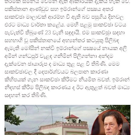
තරමක් සමනය වෙමින් ඇති ආකාරයක් දැකිය හැකි වේ.
පකිස්තාන ආණ්ඩුව සහ ඉම්රාන්ගේ පක්‍ෂය අතර
සාකච්ඡා මාලාවක් ආරම්භ වී ඇති බව පසුගිය දිනවල
එරට මාධ්‍ය වාර්තා කළේය. මෙහි පළමු සාකච්ඡා වටය
පැවැත්වී තිබුණේ 23 වැනි සඳුදායි. එම සාකච්ඡුා සඳහා
සහභාගි වූ පකිස්තානයේ අභ්‍යන්තර කටයුතු පිලිබඳ
ඇමැති මෝසීන් නක්වි ඉම්රාන්ගේ පක්‍ෂයේ නායක අලි
අමීන් ගන්ධපූර් වැළඳ ගනිමින් පිලිගන්නා අන්දම
දැක්වෙන ඡායාරූප ද මාධ්‍ය තුළ පළ වී තිබිණි. මෙම
සාකච්ඡාවල දී දෙපාර්ශ්වයට බලපාන කාරණා
කිහිපයක් ගැන සාකච්ඡා කිරීමට නියමිත බවත්, ඉම්රාන්
නිදහස් කිරීම පිලිබඳ කාරණය ද ඊට ඇතුළත් බවත් මාධ්‍ය
සඳහන් කර තිබිණි.