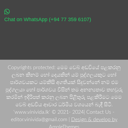
Chat on WhatsApp (+94 77 359 6107)
Copyrights protected: මෙම වෙබ් අඩවියේ පළකරනු
ලබන කිනම් හෝ දෙයකින් යම් පුද්ගලයකුට හෝ
පාර්ශවයකට යම්කිසි අගතියක් සිදුවන්නේ නම් එම
පුද්ගලයා හෝ පාර්ශවය විසින් තම අනන්‍යතාව තහවුරු
කරමින් ඉදිරිපත් කරනු ලබන පිළිතුරු පළකිරීමට මෙම
වෙබ් අඩවිය ආචාර ධර්මීය වශයෙන් බැඳී සිටී.
'www.vinivida.lk' © 2021- 2024| Contact Us -
editor.vinivida@gmail.com |
Design & develop by
AmpleThemes