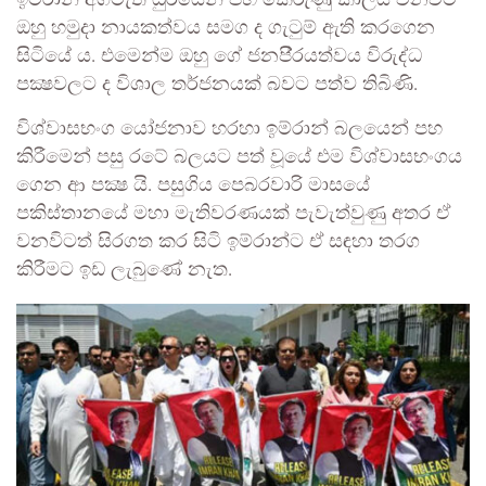
ඉම්රාන් අගමැති ධුරයෙන් පහ කෙරුණු කාලය වනවිට
ඔහු හමුදා නායකත්වය සමග ද ගැටුම් ඇති කරගෙන
සිටියේ ය. එමෙන්ම ඔහු ගේ ජනපි‍්‍රයත්වය විරුද්ධ
පක්‍ෂවලට ද විශාල තර්ජනයක් බවට පත්ව තිබිණි.
විශ්වාසභංග යෝජනාව හරහා ඉම්රාන් බලයෙන් පහ
කිරීමෙන් පසු රටේ බලයට පත් වූයේ එම විශ්වාසභංගය
ගෙන ආ පක්‍ෂ යි. පසුගිය පෙබරවාරි මාසයේ
පකිස්තානයේ මහා මැතිවරණයක් පැවැත්වුණු අතර ඒ
වනවිටත් සිරගත කර සිටි ඉම්රාන්ට ඒ සඳහා තරග
කිරීමට ඉඩ ලැබුණේ නැත.