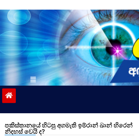
Skip
to
content
vinivida.lk
පකිස්තානයේ හිටපු අගමැති ඉම්රාන් ඛාන් හිරෙන්
නිදහස් වෙයි ද?