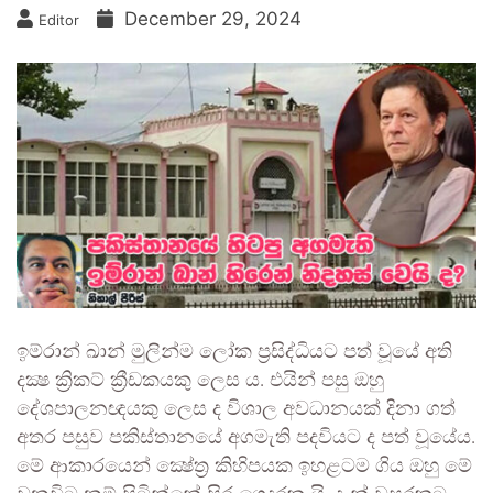
December 29, 2024
Editor
ඉම්රාන් ඛාන් මුලින්ම ලෝක ප‍්‍රසිද්ධියට පත් වූයේ අති
දක්‍ෂ ක්‍රිකට් ක්‍රීඩකයකු ලෙස ය. එයින් පසු ඔහු
දේශපාලනඥයකු ලෙස ද විශාල අවධානයක් දිනා ගත්
අතර පසුව පකිස්තානයේ අගමැති පදවියට ද පත් වූයේය.
මේ ආකාරයෙන් ක්‍ෂේත‍්‍ර කිහිපයක ඉහළටම ගිය ඔහු මේ