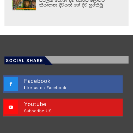
සිරිලක සොබා දම් අසිරිය ලොවට
කියාපාන දිවියන් ගේ දිවි සුරකිමු
SOCIAL SHARE
Facebook
Like us on Facebook
Youtube
Subscribe US