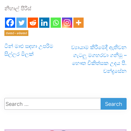
නිහාල් පීරිස්
එතෙර - මෙතෙර
ටින් මාළු සඳහා උපරිම
ව්‍යායාම කිරීමේදී ඇතිවන
සිල්ලර මිලක්
ගැටලු මගහරවා ගනිමු –
භෞත චිකිත්සක උදය පී.
චන්ද්‍රසේන