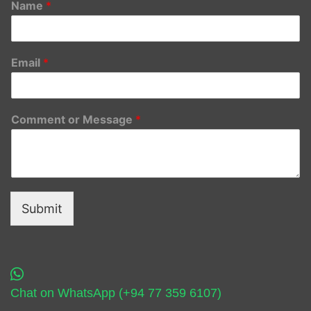
Name
*
Email
*
Comment or Message
*
Submit
Chat on WhatsApp (+94 77 359 6107)