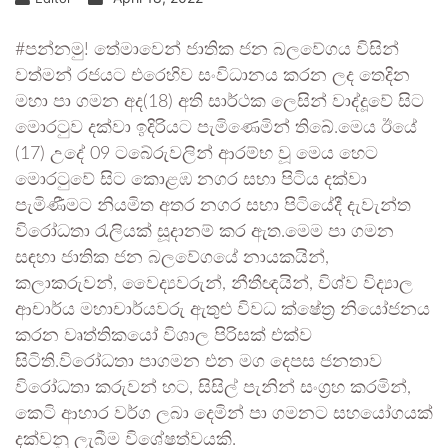
#පන්නමු! තේමාවෙන් ජාතික ජන බලවේගය විසින්
වත්මන් රජයට එරෙහිව සංවිධානය කරන ලද තෙදින
මහා පා ගමන අද(18) අති සාර්ථක ලෙසින් වාද්දූවේ සිට
මොරටුව දක්වා ඉදිරියට පැමිණෙමින් තිබේ.මෙය ඊයේ
(17) උදේ 09 ටබේරුවලින් ආරම්භ වූ මෙය හෙට
මොරටුවේ සිට කොළඹ නගර සභා පිටිය දක්වා
පැමිණීමට නියමිත අතර නගර සභා පිටියේදී දැවැන්ත
විරෝධතා රැලියක් සූදානම් කර ඇත.මෙම පා ගමන
සඳහා ජාතික ජන බලවේගයේ නායකයින්,
කලාකරුවන්, වෛද්‍යවරුන්, නීතීඥයින්, විශ්ව විද්‍යාල
ආචාර්ය මහාචාර්යවරු ඇතුළු විවධ ක්ෂේත්‍ර නියෝජනය
කරන වෘත්තිකයෝ විශාල පිරිසක් එක්ව
සිටිති.විරෝධතා පාගමන එන මග දෙපස ජනතාව
විරෝධතා කරුවන් හට, සිසිල් පැනින් සංග්‍රහ කරමින්,
කෙටි ආහාර වර්ග ලබා දෙමින් පා ගමනට සහයෝගයක්
දක්වනු ලැබීම විශේෂත්වයකි.