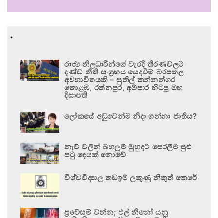
.
රාජ්‍ය නිලධාරීන්ගේ වැරදි තීරණවලට
දණ්ඩ නීති සංග්‍රහය යෙදවීම බරපතල
අවභාවිතයකි – සුනිල් කන්නන්ගර
කොළඹ, රත්නපුර, අම්පාර හිටපු මහ
දිසාපති
ලෝකයේ අඩුවෙන්ම නිදා ගන්නා ජාතිය?
නැව් වලින් බහලුම් මුහුදට පෙරලීම සුළු
පටු දෙයක් නොවේ
විශ්වවිද්‍යාල කඩඉම් ලකුණු නිකුත් කෙරේ
ප්‍රවේසම් වන්න; එල් නිනෝ යනු