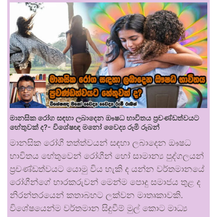
මානසික රෝග සඳහා ලබාදෙන ඖෂධ භාවිතය ප්‍රචණ්ඩත්වයට
හේතුවක් ද?- විශේෂඥ මනෝ වෛද්‍ය රූමි රූබන්
මානසික රෝගී තත්ත්වයන් සඳහා ලබාදෙන ඖෂධ
භාවිතය හේතුවෙන් රෝගීන් හෝ සාමාන්‍ය පුද්ගලයන්
ප්‍රචණ්ඩත්වයට යොමු විය හැකි ද යන්න වර්තමානයේ
රෝගීන්ගේ භාරකරුවන් මෙන්ම පොදු සමාජය තුළ ද
නිරන්තරයෙන් කතාබහට ලක්වන මාතෘකාවකි.
විශේෂයෙන්ම වර්තමාන සිදුවීම් මුල් කොට මාධ්‍ය