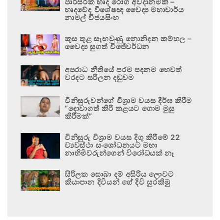
පාරිසරික හෘද රෝග අවදානමකි –
හෘදවේද විශේෂඥ වෛද්‍ය මහාචාර්ය
නාමල් විජයසිංහ
කුස තුළ සැඟවුණු නොනිදන කම්හල –
වෛද්‍ය සුගත් විජේවර්ධන
අපරාධ නීතියේ පරම පදනම හෙවත්
වරදට සරිලන දඬුවම
විනිසුරුවන්ගේ විශ්‍රාම වයස දීර්ඝ කිරීම
“දොවාගත් කිරි කළයට ගොම මුසු
කිරීමක්”
විනිසුරු විශ්‍රාම වයස දිගු කිරීමේ 22
ව්‍යවස්ථා සංශෝධනයට මහා
නාහිමිවරුන්ගෙන් විරෝධයක් නෑ
සිරිලක සොබා දම් අසිරිය ලොවට
කියාපාන දිවියන් ගේ දිවි සුරකිමු