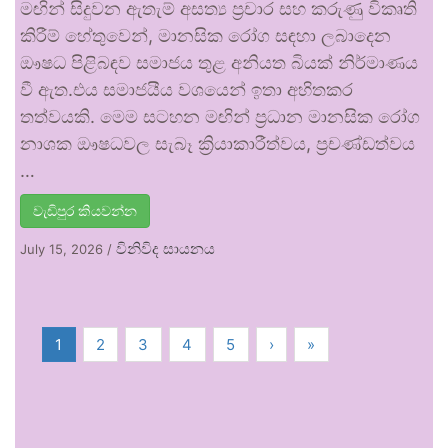
මඟින් සිදුවන ඇතැම් අසත්‍ය ප්‍රචාර සහ කරුණු විකෘති
කිරීම් හේතුවෙන්, මානසික රෝග සඳහා ලබාදෙන
ඖෂධ පිළිබඳව සමාජය තුළ අනියත බියක් නිර්මාණය
වී ඇත.එය සමාජයීය වශයෙන් ඉතා අහිතකර
තත්වයකි. මෙම සටහන මඟින් ප්‍රධාන මානසික රෝග
නාශක ඖෂධවල සැබෑ ක්‍රියාකාරීත්වය, ප්‍රචණ්ඩත්වය
…
වැඩිපුර කියවන්න
විනිවිද සායනය
July 15, 2026
/
1
2
3
4
5
›
»