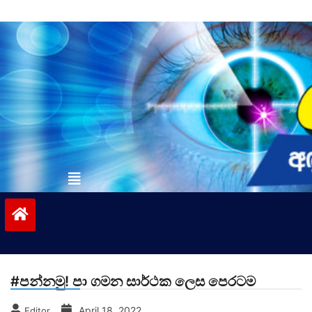
Skip
to
content
vinivida.lk
#පන්නමු! පා ගමන සාර්ථක ලෙස පෙරටම
April 18, 2022
Editor