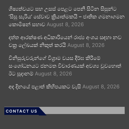
ශිෂ්‍යත්වයට සහ උසස් පෙළට පෙනී සිටින සිසුන්ට
‘සිසු සැරිය’ සේවාව ක්‍රියාත්මකයි – ජාතික ගමනාගමන
කොමිෂන් සභාව
August 8, 2026
දත්ත ආරක්ෂණ අධිකාරියෙන් රාජ්‍ය අංශය සඳහා නව
චක්‍ර ලේඛයක් නිකුත් කරයි
August 8, 2026
විනිසුරුවරුන්ගේ විශ්‍රාම වයස දීර්ඝ කිරීමේ
සංශෝධනයට ජනමත විචාරණයක් අවශ්‍ය වුවහොත්
ඊට සූදානම්
August 8, 2026
අද දිනයේ පළාත් කිහිපයකට වැසි
August 8, 2026
CONTACT US