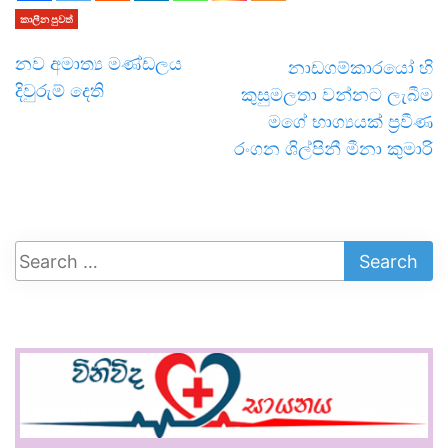
කාලීන පුවත්
නව අමාත්‍ය මණ්ඩලය
නාඩගම්කාරයෝ හි
දිවුරුම් දෙති
කුසුමලතා වන්නට ලැබීම
මගේ භාග්‍යයක් ප්‍රවීණ
රංගන ශිල්පිනී මීනා කුමාරි