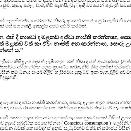
 ආර්ථිකයත් සමඟ ඒ දක්වා ජන මනැස් පුරා පැවැති සහනශීලීත්වය 
වා සුළු, කුඩා, සරල, චාම්,නිවී සැනසිල්ලේ ආදී වශයෙන් පැවැති සමාජ ප
ර ගත් ලෞකිකත්වය සම්බන්ධ නිසරු අගයන් සමාජය පුරා පැතිර ගිය
අරක් ගත් සහනශීලී ආකල්ප අපට අහිමි කරමිනි.
එහි දී කාවෝ ද මළකඩ ද ඒවා නාස්ති කරන්නාහ, සොරු
ෝ වත් මළකඩ වත් කා ඒවා නාස්ති නොකරන්නාහ, සොරු
වන්නේ ය.”
රීමට කිසිදු උපදෙසක් ලැබී නැත. මක් නිසා ද යත් ආධ්‍යාත්මය (
කිකත්වය අසීමාන්තික ලෙස ග්‍රහණය කරගැනීම කිතු දහමින් කි
ිසින් තම ධනය සංයමශීලීව හැසිරවිය යුතු බව ඉතා පැහැදිලිව අව
ිදසුනකි.
මළකඩ ද ඒවා නාස්ති කරන්නාහ, සොරු ද උමං කැන සොරා ගන්නාහ. 
කැන සොරා නොගන්නාහ. මක්නිසාද නුඹේ වස්තුව යම් තැනෙක්හි 
තහංචි පනවා නැත. එම අවවාදයෙන් පැවසෙනුයේ තමන් විසින් උ
ුයේ සබුද්ධික පරිභෝජනය ( Conscious consumption ) ලෙසිනි
වෙන බවක් නොවේද? ඒ අනුව සැබැවින්ම වත්මන් සමාජය විසින් ග