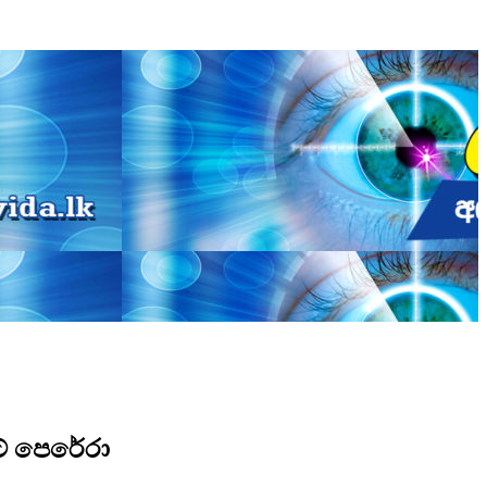
ට් පෙරේරා