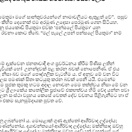
නිසා මෙතුමා මගේ සාන්තුවරයන්ගේ නාමාවලියට ඇතුළත් වේ”. පසුව
 ලා කිහිප දෙනෙක් එම අරමුණ උදෙසා පෙරමුණ ගෙන සිටියහ.
නු ජයකොඩි පියතුමා එවක ‘පන්සලේ පියතුමා‘ යන
යක් රචනා කොට තිබේ. “මල් පැලේ උපන් පන්සලේ පියතුමා” නම්
 දැක්වෙන ජනතාවාදී අංග ප්‍රවර්ධනය කිරීම පිණිස ලතින්
රම් රුචියක් හෝ උනන්දුවක් පළ කරන බවක් නොපෙනිණ. ඒ එය
 නිසා බව මගේ පෞද්ගලික වැටහීම ය. ඒ අනුව මේ වන විට
ක් ලෙස පමණක් සිතා කටයුතු කරන බවක් පෙනී යයි. එමෙන්ම
 සෑම පූජක තුමකු හටම අදාල නොවන මෙම තත්ත්වය නිසා මේ වන
්ලට ශ්‍රී ලාංකේය කතෝලික ප්‍රජාවේ එකඟත්වය හිමි වේද යන්න පවා
පාලන සංස්ථා ව්‍යුහය කෙසේ වෙතත් දේව වචනය පිළිගැනීමට හා ඒ
ා එකම සැනසුම්දායක පුවත වේ.
ු සනසනු ලබන්නෝ ය. මොළොක් ගුණ ඇත්තෝ ආශීර්වාද ලද්දෝය;
ිණෙන්නෝය. දයාවන්තයෝ ආශීර්වාද ලද්දෝය; මක්නිසාද ඔව්හු
ෝ ආශීර්වාද ලද්දෝය; මක්නිසාද ඔව්හු දෙවියන් වහන්සේ ගේ