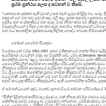
ප්‍රථම ග්‍රන්ථය ලෙස ද සටහන් ව තිබේ.
“කොපමණ දස්කම් ඇති වුවත් උසස් තැන් දැරුවත් දිළිඳු බව, සරල
එතුමන් ගේ මඟ තව දුරටත් කල එළි කළ පූජක තුමන්ලා සුළුතරය 
දේශීය ජන සංස්කෘතියේ එන සරල චාම් නිරහංකාර බව කිතුනු ප
විරුදාවලියෙන් ද පිදුම් ලබා කර ඇත. ආචාර්ය ඉත්තෑපානේ ධම්මා
වන එය කතෝලික පූජකවරයකු පිළිබඳ බෞද්ධ නායක හිමිපාණන් විස
මෝසස් පෙරේරා පියතුමා
විශේෂයෙන් වර්ෂ 1962-1965 අතර වතිකානයේ ශාන්ත පීතර බැසිලි
ඇමරිකානු රටවලින් මතුව ආ විමුක්ති දේව ධර්ම (Liberation
කතෝලික සභාව තුළට සමාජවාදී ආකල්ප පිවිසුවීමට දරන කිසි
සෙමනේරිවලින් ආගමික හා ශාස්ත්‍රීය පරිචයක් ලබා පූජකත්වරයට
නිරතුවම සයිබර් අවකාශයේ සැරිසරන එතුමන් බහුතරයකට ශ්‍රී
විට ශ්‍රී ලාංකේය කතෝලික ප්‍රජාව නාමික කිතුනුවන් වී සැබෑ ක
ගැටලුවකි. මන්ද යත් ඔවුන් මේ වන විටත් ඒ ගමන් මාර්ගයේ බො
අනුව කටයුතු කිරීමට කිතුණුවන්ට ඇති නෛසර්ගික අයිතිය, ය
ඒ සම්බන්ධයෙන් ශුද්ධ මතෙව් සුභාරංචියේ පස්වන පරිච්ඡේදයේ 3-
“සිතින් දිළින්දෝ ආශීර්වාද ලද්දෝ ය; මක් නිසාද ස්වර්ග රාජ
මක්නිසාද ඔව්හු පොළොව උරුමකර ගන්නෝය. ධර්මිෂ්ඨකමට සා පි
දයාව ලබන්නෝ ය. සිතින් පවිත්‍රව සිටින්නෝ ආශීර්වාද ලද්දෝය