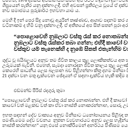
එහෙත්, 1970 දශකය අවසානයත් සමඟ අප රටට හඳුන්වා දුන් විවෘත
ශීඝ්‍රයෙන් පැතිර යනු දක්නා ලදී. එහි අවසන් ප්‍රතිඵලය වූයේ ඒ දක්
නව සමාජමය පුරුෂාර්ථ ඉහවහා යාම ය.
මෙහි දී ඉන් පෙර සිදු නොවූ අයුරින් තෘෂ්ණාව, ආශාව පදනම් ක
වටිනාකම් ද හිමි වනු දක්නා ලදී. ඒ අතීතයේ අප සිත් සතන් පුරා 
“පොළොවෙහි නුඹලාට වස්තු රැස් කර නොතබන්න. 
නුඹලාට වස්තු රැස්කර තබා ගන්න; එහිදී කාව
වස්තුව යම් තැනෙක්හි ද නුඹේ සිතත් එතැන්හිම 
ශුද්ධ වූ බයිබලයට අනුව තම ජීවිත කාලය තුළ ලෞකිකත්වය අත හැ
උරුමයක් බැවිනි. එහෙත්, සැමදා නොරඳන ජීවිත කාලය තුළ ලෞ
කෙරෙහි සාධනීය ලෙස බලපාන බව පිළිගන්නා කිතු දහම මිනිසා ව
21 දක්වා වන මතු දැක්වෙන ඡේදයන් ඒ සඳහා දැක්විය හැකි කදිම න
එඩ්මන්ඩ් පීරිස් රදගුරු තුමා
“පොළොවෙහි නුඹලාට වස්තු රැස් කර නොතබන්න. එහි දී කාවෝ ද 
කාවෝ වත් මළකඩ වත් කා ඒවා නාස්ති නොකරන්නාහ, සොරු උමං 
ඉහත සඳහන් දේව වාක්‍යය අනුව මිනිසාට ධනෝපායනය පිළිබඳ 
පමණි.මෙම දේව වචනය නූතන ව්‍යවහාරයට අනුව ලෙස හැඳින්වෙන
නාස්ති කරන්නාහ” යනු එසේ නොකිරීමෙන් අනර්ථය පිණිසම යෙද