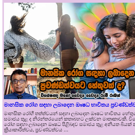
මානසික රෝග සඳහා ලබාදෙන ඖෂධ භාවිතය ප්‍රචණ්ඩත්ව
මානසික රෝගී තත්ත්වයන් සඳහා ලබාදෙන ඖෂධ භාවිතය හේතුවෙන
සමාජය තුළ ද නිරන්තරයෙන් කතාබහට ලක්වන මාතෘකාවකි. විශේෂයෙ
රෝග සඳහා ලබාදෙන ඖෂධ පිළිබඳව සමාජය තුළ අනියත බියක් 
ක්‍රියාකාරීත්වය, ප්‍රචණ්ඩත්වය …