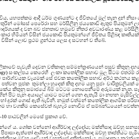
 දිවිය, යහපත්කම ආදී ධර්ම ගුණයන්ට ද ජීවිතයේ මුල් තැන දුන් 
අතුරින් මෝසස් පෙරේරා සහ මර්සිලීනු ජයකොඩි ඇතුළු පියතුමන්
රමාදර්ශයක් ද වන බව ජනතාව හමුවේ නිතර අවධාරණය කළ මර්සිලී
ලංකාර හිමියන් විසින් ජයකොඩි පියතුමන්ගේ ජීවිතය පිළිබඳ කෘති
ින් ලොව ප්‍රථම ග්‍රන්ථය ලෙස ද සටහන් ව තිබේ.
කාවේ පැවැති දෙවන වතිකානු සම්මන්ත්‍රණයෙන් පසුව කිතුනු දහමේ
 theology) සංකල්පය කෙරෙහි ලංකා කතෝලික සභාව මුල සිටම එත
යම් පාර්ශ්වයක වෑයමක් සේ එවක කතෝලික සභාව අර්ථ කථනය කළ
 පත්වන පූජක තුමන්ලා හුදෙක් කිතු දහම යනු පූජා චාරිත්‍රවලිය
 ලාංකේය කිතුනු සමාජයේ බිම් මට්ටම නොපෙනීමේ අරුමයක් නැත.
ිතු මගින් පිට පැන අයාලේ යාමට පටන් ගෙන ඇතැයි මා නඟන මැසිවිල
හෝ දුරක් ගොස් ඇති බැවිනි. නමුත් වත්මන් කතෝලික ආගමික පරි
ුතුකම හා වගකීම කෙසේවත් බැහැර නොවීම ඒ සම්බන්ධයෙන් පවත්න
10 පාඨවලින් මෙසේ ප්‍රකාශ වේ.
්‍යය ඔවුන්ගේ ය. ශෝක වන්නෝ ආශීර්වාද ලද්දෝය; මක්නිසාද ඔව්හ
පාසා ඇත්තෝ ආශීර්වාද ලද්දෝය; මක්නිසාද ඔව්හු තෘප්තියට පැම
; මක්නිසාද ඔව්හු දෙවියන් වහන්සේ දකින්නෝ ය. සමාදානය කරන්න