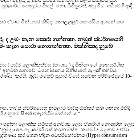
මඳින් මඳ දුරු වූ අතර පරිභෝජනවාදී ආකල්ප සමාජය පුරා
ුරුෂාර්ථ වෙනුවට විසල්, මහා, විචිත්‍රවත්, බහු විධ, අධිවේගී ආදී
 අතර ඒවාට මින් පෙර කිසිදා නොලැබුණු සමාජයීය අගයන් සහ
 ද උමං කැන සොරා ගන්නාහ. නමුත් ස්වර්ගයෙහි
 උමං කැන සොරා නොගන්නාහ. මක්නිසාද නුඹේ
ආත්මය ) සේම ලෞකිකත්වය (මාංශය ) ද මිනිසා ගේ නෛසර්ගික
සිසේත් අනුමත නොවේ. ධනෝපානය මිනිසාගේ ලෞකිකත්වය
ධාරණය කරයි. ශුද්ධ මතෙව් සුභාරංචියේ සයවන පරිච්ඡේදයේ 10-
නමුත් ස්වර්ගයෙහි නුඹලාට වස්තු රැස්කර තබා ගන්න; එහිදී
ද නුඹේ සිතත් එතැන්හිම වන්නේ ය.”
පයා ගන්නා ලෞකික සම්පත් අනවශ්‍ය ලෙස ඒකරාශී නොකරන ලෙස
. “නුඹලා පොළොවෙහි රැස් කරන වස්තු කාවෝ ද මළකඩ ද ඒවා
්‍රහණය කර ගෙන හිඳින අධිපරිභෝජනය (Hyper consumerism