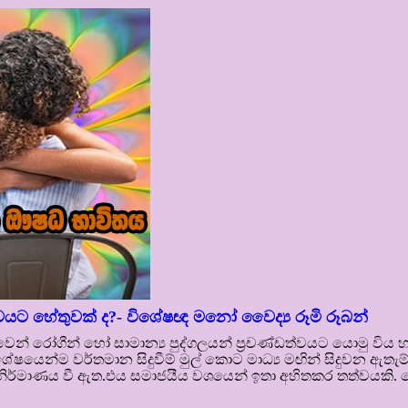
යට හේතුවක් ද?- විශේෂඥ මනෝ වෛද්‍ය රූමි රූබන්
් රෝගීන් හෝ සාමාන්‍ය පුද්ගලයන් ප්‍රචණ්ඩත්වයට යොමු විය
න්ම වර්තමාන සිදුවීම් මුල් කොට මාධ්‍ය මඟින් සිදුවන ඇතැම් අස
නිර්මාණය වී ඇත.එය සමාජයීය වශයෙන් ඉතා අහිතකර තත්වයකි