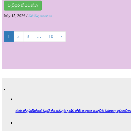
වැඩිපුර කියවන්න
July 15, 2026
/
විනිවිද සායනය
1
2
3
…
10
›
.
රාජ්‍ය නිලධාරීන්ගේ වැරදි තීරණවලට දණ්ඩ නීති සංග්‍රහය යෙදවීම බරපතල අවභාවිත