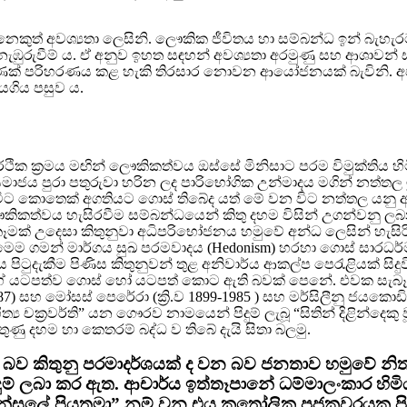
ෙකුත් අවශ්‍යතා ලෙසිනි. ලෞකික ජීවිතය හා සම්බන්ධ ඉන් බැහැර
ඹුරුවීම් ය. ඒ අනුව ඉහත සඳහන් අවශ්‍යතා අරමුණු සහ ආශාවන් සං
මණක් පරිහරණය කළ හැකි තිරසාර නොවන ආයෝජනයක් බැවිනි. අප 
යගිය පසුව ය.
 ආර්ථික ක්‍රමය මඟින් ලෞකිකත්වය ඔස්සේ මිනිසාට පරම විමුක්ති
න් සමාජය පුරා පතුරුවා හරින ලද පාරිභෝගික උන්මාදය මගින් නත
ිට කොතෙක් අගතියට ගොස් තිබේද යත් මේ වන විට නත්තල යනු ආ
ිකත්වය හැසිරවීම සම්බන්ධයෙන් කිතු දහම විසින් උගන්වනු ලබන
් උදෙසා කිතුනුවා අධිපරිභෝජනය හමුවේ අන්ධ ලෙසින් හැසිරිය යුත
 මෙම ගමන් මාර්ගය සුඛ පරමවාදය (Hedonism) හරහා ගොස් සාරධර
 පිටුදැකීම පිණිස කිතුනුවන් තුළ අනිවාර්ය ආකල්ප පෙරැළියක් ස
හේ යටපත්ව ගොස් හෝ යටපත් කොට ඇති බවක් පෙනේ. එවක සැබෑ කි
7-1987) සහ මෝසස් පෙරේරා (ක්‍රි.ව 1899-1985 ) සහ මර්සිලීනු ජය
 චක්‍රවර්ති” යන ගෞරව නාමයෙන් පිදුම් ලැබූ “සිතින් දිළින්දෙකු වූ
තුණු දහම හා කෙතරම් බද්ධ ව තිබේ දැයි සිතා බලමු.
 බව කිතුනු පරමාදර්ශයක් ද වන බව ජනතාව හමුවේ නි
දුම් ලබා කර ඇත. ආචාර්ය ඉත්තෑපානේ ධම්මාලංකාර හිමි
න්සලේ පියතුමා” නම් වන එය කතෝලික පූජකවරයකු පි