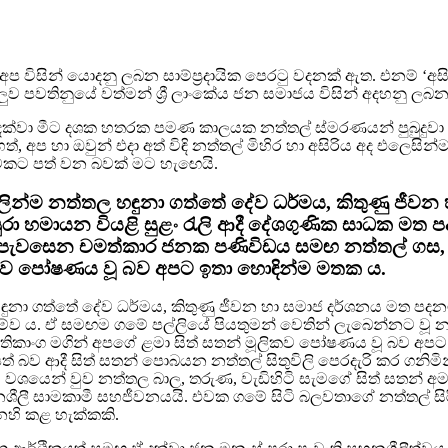
අප විසින් යොදනු ලබන සාම්ප්‍රදායික පෙරටු වදනක් ඇත. එනම් ‘අසිර
ැටලුව පවතිනුයේ වත්මන් ශ්‍රී ලාංකේය ජන සමාජය විසින් අදහනු ල
ක්වා මීට දශක හතරක පමණ කාලයක නත්තල් ස්මරණයන් පුබුදුවා
හෙත්, අප හා ඔවුන් එදා අත් විඳි නත්තල් මිහිර හා අසිරිය අද එල
කට පත් වන බවක් මට හැඟෙයි.
මුලින්ම නත්තල හඳුනා ගත්තේ දේව ධර්මය, කිතුණු ජී
ස පුරා හමායන වියළි සුළං රැලි ආදී දේශගුණික සාධක ම
 පැවසෙන චමත්කාර ජනක පණිවිඩය සමඟ නත්තල් ගස
ලිකව පෝෂණය වූ බව අපට ඉතා හොඳින්ම මතක ය.
ඳුනා ගත්තේ දේව ධර්මය, කිතුණු ජීවන හා සමාජ දර්ශනය මත පදනම
පදනම්ව ය. ඒ සමඟම ගමේ පල්ලියේ පියතුමන් වෙතින් ලැබෙන්නට
කාංග මගින් අපගේ ළමා සිත් සතන් මූලිකව පෝෂණය වූ බව අපට 
 බව ආදී සිත් සතන් පොබයන නත්තල් සිතුවිලි පෙරදැරි කර ගනිමින
ජයීය වශයෙන් වුව නත්තල බාල, තරුණ, වැඩිහිටි සැමගේ සිත් සතන්
ලී සාමකාමී සහජීවනයයි. එවක ගමේ සිටි බලවතාගේ නත්තල් සිරිය 
ෙහි කළ හැක්කකි.