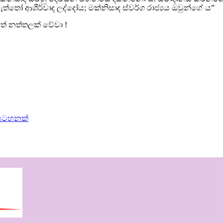
ැත්තෝ ආශීර්වාද ලද්දෝය; මක්නිසාද ස්වර්ග රාජ්‍යය ඔවුන්ගේ ය”
මත් නත්තලක් වේවා !
සටහනක්