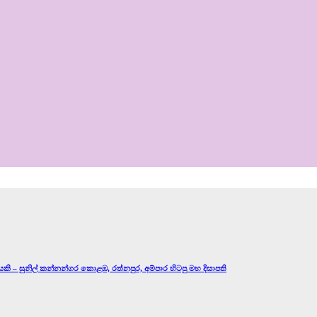
යකි – සුනිල් කන්නන්ගර කොළඹ, රත්නපුර, අම්පාර හිටපු මහ දිසාපති