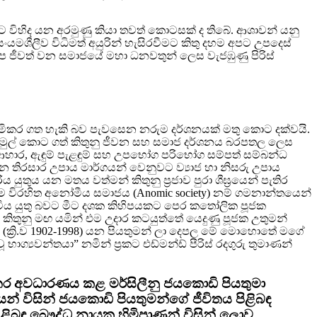
ට විහිද යන අරමුණු කියා තවත් කොටසක් ද තිබේ. ආශාවන් යනු
යමශීලීව විධිමත් අයුරින් හැසිරවීමට කිතු දහම අපට උපදෙස්
ජීවත් වන සමාජයේ මහා ධනවතුන් ලෙස වැජඹුණු පිරිස්
ය හිමිකර ගත හැකි බව පැවසෙන නරුම දර්ශනයක් මතු කොට දක්වයි.
්තල මුල් කොට ගත් කිතුනු ජීවන සහ සමාජ දර්ශනය බරපතල ලෙස
හාර, ඇඳුම් පැළඳුම් සහ උපභෝග පරිභෝග සම්පත් සම්බන්ධ
 තිරසාර උපාය මාර්ගයන් වෙනුවට ව්‍යාජ හා නිසරු උපාය
ුය යන මතය වත්මන් කිතුනු ප්‍රජාව පුරා ශීඝ්‍රයෙන් පැතිර
්ම විරහිත අනෝමීය සමාජය (Anomic society) නම් ගමනාන්තයෙන්
ිදුවිය යුතු බවට මීට දශක කිහිපයකට පෙර කතෝලික පූජක
තුනු මඟ යමින් එම උදාර කටයුත්තේ යෙදුණු පූජක උතුමන්
කොඩි (ක්‍රි.ව 1902-1998) යන පියතුමන් ලා දෙපල මේ මොහොතේ මගේ
 භාග්‍යවන්තයා” නමින් ප්‍රකට එඩ්මන්ඩ් පීරිස් රදගුරු තුමාණන්
තර අවධාරණය කළ මර්සිලීනු ජයකොඩි පියතුමා
යන් විසින් ජයකොඩි පියතුමන්ගේ ජීවිතය පිළිබඳ
ළිබඳ බෞද්ධ නායක හිමිපාණන් විසින් ලොව