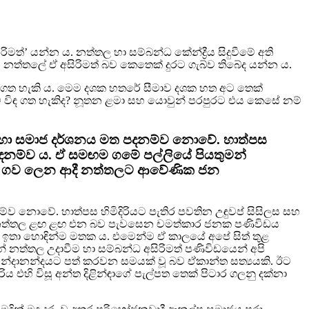
ිමත්’ යන්න ය. නත්තල හා සම්බන්ධ කේන්ද්‍රීය සිදුවීමේ අති
බන නත්තලේ ඒ අසිරිමත් බව කෙතෙක් දුරට ගැබ්ව තිබේද යන්න ය.
 ගත හැකි ය. මෙම දශක හතරේ සීමාව දශක හත අට තෙක්
ෙසින්ම විඳ ගත හැකිද? නූතන ළමා සහ යොවුන් පරපුරට එය කෙසේ නම්
වන හා සමාජ දර්ශනය මත පදනම්ව නොවේ. හාත්පස
ත පදනම්ව ය. ඒ සමඟම ගමේ පල්ලියේ පියතුමන්
, ගව ලෙන ආදී නත්තලට ආවේණික ජන
්ව නොවේ. හාත්පස හිමිදිරියට පැතිර පවතින උඳුවප් සිසිලස සහ
 වූ නත්තල ළඟ ළඟ එන බව පැවසෙන චමත්කාර ජනක පණිවිඩය
ඉතා හොඳින්ම මතක ය. එමෙන්ම ඒ කාලයේ අපේ සිත් තුළ
් නත්තල උදාවීම හා සම්බන්ධ අසිරිමත් පණිවිඩයෙන් අපි
 අමන්දානන්දයට පත් කරවන සමයක් වූ බව ඒකාන්ත සත්‍යයකි. ඊට
එහි විසූ අන්ත දිළින්ඳාගේ පැල්පත තෙක් පිටාර ගලනු දක්නා