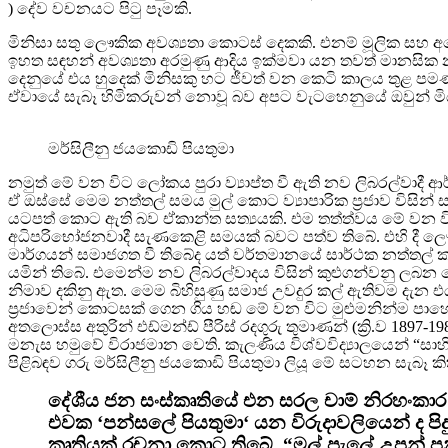
) දේව වචනයට පිටු පෑමකි.
මිනිසා සතු ලෞකික අවශ්‍යතා කොටස් දෙකකි. එනම් මූලික සහ අන
ඉහත සඳහන් අවශ්‍යතා අරමුණු ආදිය ඉක්මවා යන තවත් මානසික නැ
දෙනුයේ එය හුදෙක් මිනිසකු හට ජීවත් වන කෙටි කාලය තුළ ප
ඒවායේ සැබෑ හිමිකරුවන් නොවූ බව අපට වැටහෙනුයේ ඔවුන් මි
මර්සිලීනු ජයකොඩි පියතුමා
නමුත් මේ වන විට ලෝකය පුරා ව්‍යාප්ත වී ඇති නව ලිබරල්වාදී
ඒ ඔස්සේ මෙම නත්තල් සමය මුල් කොට ව්‍යාපාරික ප්‍රජාව විසි
යටපත් කොට ඇති බව ඒකාන්ත සත්‍යයකි. එම තත්ත්වය මේ වන ව
අධිපරිභෝජනවාදී සැණකෙළි සමයක් බවට පත්ව තිබේ. එහි දී ලෞක
මාර්ගයන් සමාජගත වී තිබේද යත් වර්තමානයේ සාර්ථක නත්තල් කෑමක
යමින් තිබේ. එමෙන්ම නව ලිබරල්වාදය විසින් කුළුගන්වනු ලබන
නිමාව දකිනු ඇත. මෙම බිහිසුණු සමාජ උවදුර කල් ඇතිවම දැන එය
ප්‍රජාවෙන් කොටසක් ගෙන ගිය හඬ මේ වන විට මුළුමනින්ම පා
අතලොස්ස අතුරින් එඩ්මන්ඩ් පීරිස් රදගුරු තුමාණන් (ක්‍රි.ව 189
මනැස හමුවේ විරාජමාන වෙති. කැලණිය විශ්වවිද්‍යාලයෙන් “සාහිත්‍ය
පිළිබඳව ගරු මර්සිලීනු ජයකොඩි පියතුමා ලියූ මේ සටහන සැබෑ කි
දේශීය ජන සංස්කෘතියේ එන සරල චාම් නිරහංකාර
එවක ‘පන්සලේ පියතුමා‘ යන විරුදාවලියෙන් ද පි
කෘතියක් රචනා කොට තිබේ. “මල් පැලේ උපන් ප