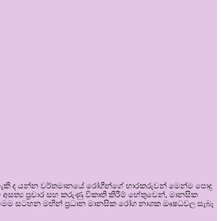
 හැකි ද යන්න වර්තමානයේ රෝගීන්ගේ භාරකරුවන් මෙන්ම පොදු
ත්‍ය ප්‍රචාර සහ කරුණු විකෘති කිරීම් හේතුවෙන්, මානසික
. මෙම සටහන මඟින් ප්‍රධාන මානසික රෝග නාශක ඖෂධවල සැබෑ