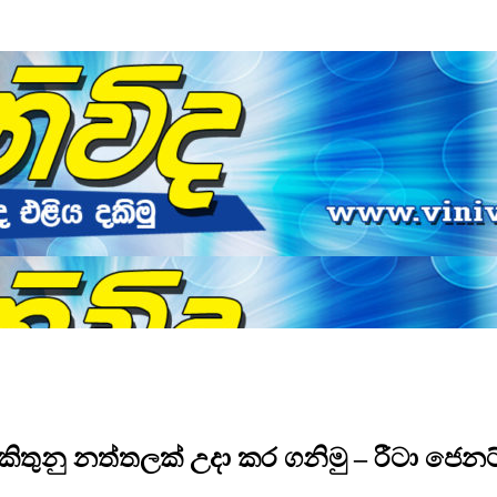
 කිතුනු නත්තලක් උදා කර ගනිමු – රීටා ජෙන