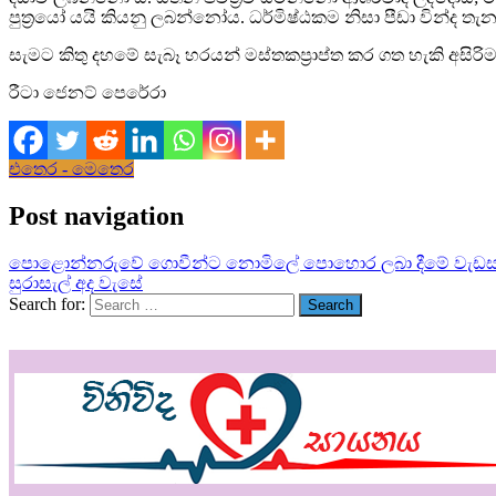
පුත්‍රයෝ යයි කියනු ලබන්නෝය. ධර්මිෂ්ඨකම නිසා පීඩා වින්ද තැන
සැමට කිතු දහමේ සැබෑ හරයන් මස්තකප්‍රාප්ත කර ගත හැකි අසිරි
රීටා ජෙනට් පෙරේරා
එතෙර - මෙතෙර
Post navigation
පොළොන්නරුවේ ගොවීන්ට නොමිලේ පොහොර ලබා දීමේ වැඩ
සුරාසැල් අද වැසේ
Search for: