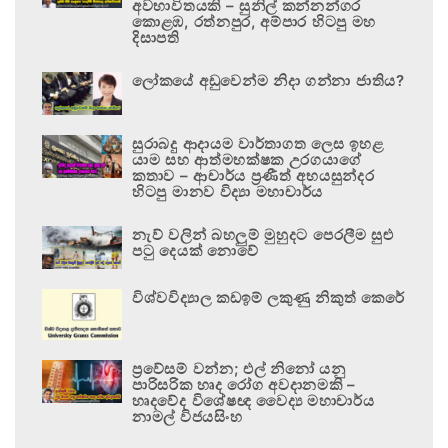
අවභාවිතයකි – සුනිල් කන්නන්ගර
කොළඹ, රත්නපුර, අම්පාර හිටපු මහ
දිසාපති
ලෝකයේ අඩුවෙන්ම නිදා ගන්නා ජාතිය?
සුරාබදු ආදායම වාර්තාගත ලෙස ඉහළ
යාම සහ ආත්මභක්ෂක උරගයාගේ
කතාව – ආචාර්ය ප්‍රණීත් අභයසුන්දර
හිටපු මානව විද්‍යා මහාචාර්ය
නැව් වලින් බහලුම් මුහුදට පෙරලීම සුළු
පටු දෙයක් නොවේ
විශ්වවිද්‍යාල කඩඉම් ලකුණු නිකුත් කෙරේ
ප්‍රවේසම් වන්න; එල් නිනෝ යනු
පාරිසරික හෘද රෝග අවදානමකි –
හෘදවේද විශේෂඥ වෛද්‍ය මහාචාර්ය
නාමල් විජයසිංහ