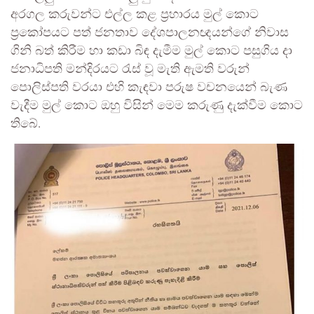
අරගල කරුවන්ට එල්ල කළ ප්‍රහාරය මුල් කොට
ප්‍රකෝපයට පත් ජනතාව දේශපාලනඥයන්ගේ නිවාස
ගිනි බත් කිරීම හා කඩා බිඳ දැමීම මුල් කොට පසුගිය දා
ජනාධිපති මන්දිරයට රැස් වූ මැති ඇමති වරුන්
පොලිස්පති වරයා එහි කැඳවා පරුෂ වචනයෙන් බැණ
වැදීම මුල් කොට ඔහු විසින් මෙම කරුණු දැක්වීම කොට
තිබේ.