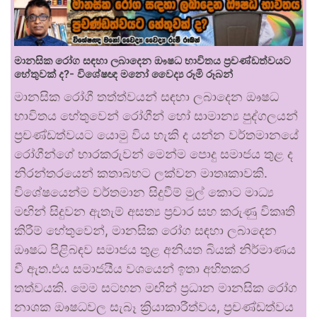
මානසික රෝග සඳහා ලබාදෙන ඖෂධ භාවිතය ප්‍රචණ්ඩත්වයට
හේතුවක් ද?- විශේෂඥ මනෝ වෛද්‍ය රූමි රූබන්
මානසික රෝගී තත්ත්වයන් සඳහා ලබාදෙන ඖෂධ
භාවිතය හේතුවෙන් රෝගීන් හෝ සාමාන්‍ය පුද්ගලයන්
ප්‍රචණ්ඩත්වයට යොමු විය හැකි ද යන්න වර්තමානයේ
රෝගීන්ගේ භාරකරුවන් මෙන්ම පොදු සමාජය තුළ ද
නිරන්තරයෙන් කතාබහට ලක්වන මාතෘකාවකි.
විශේෂයෙන්ම වර්තමාන සිදුවීම් මුල් කොට මාධ්‍ය
මඟින් සිදුවන ඇතැම් අසත්‍ය ප්‍රචාර සහ කරුණු විකෘති
කිරීම් හේතුවෙන්, මානසික රෝග සඳහා ලබාදෙන
ඖෂධ පිළිබඳව සමාජය තුළ අනියත බියක් නිර්මාණය
වී ඇත.එය සමාජයීය වශයෙන් ඉතා අහිතකර
තත්වයකි. මෙම සටහන මඟින් ප්‍රධාන මානසික රෝග
නාශක ඖෂධවල සැබෑ ක්‍රියාකාරීත්වය, ප්‍රචණ්ඩත්වය