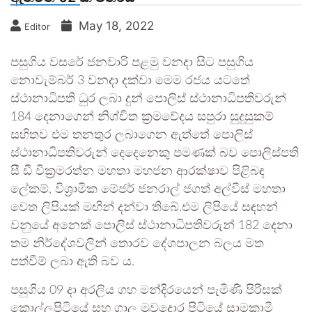
May 18, 2022
Editor
පසුගිය වසරේ ජනවාරි පළමු වනදා සිට පසුගිය
නොවැම්බර් 3 වනදා දක්වා මෙම රජය යටතේ
ස්ථානාධිපති ධුර ලබා දුන් පොලිස් ස්ථානාධිපතිවරුන්
184 දෙනාගෙන් නිශ්චිත ක්‍රමවේදය සපුරා සුදුසුකම්
සහිතව එම තනතුර ලබාගෙන ඇත්තේ පොලිස්
ස්ථානාධිපතිවරුන් දෙදෙනෙකු පමණක් බව පොලිස්පති
සී ඩී වික්‍රමරත්න මහතා මහජන ආරක්ෂාව පිළිබඳ
ලේකම්, විශ්‍රාමික මේජර් ජනරාල් ජගත් අල්විස් මහතා
වෙත ලිපියක් මඟින් දන්වා තිබේ.එම ලිපියේ සඳහන්
වනුයේ අනෙක් පොලිස් ස්ථානාධිපතිවරුන් 182 දෙනා
තම නිර්දේශවලින් තොරව දේශපාලන බලය මත
පත්වීම් ලබා ඇති බව ය.
පසුගිය 09 දා අරලිය ගහ මන්දිරයෙන් පැමිණි පිරිසක්
කොල්ලුපිටියේ සහ ගාලු මුවදොර පිටියේ සාමකාමී