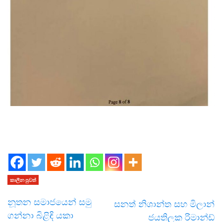
කාලීන පුවත්
නූතන සමාජයෙන් සමු
සනත් නිශාන්ත සහ මිලාන්
ගන්නා බිළිඳි යකා
ජයතිලක රිමාන්ඩ්