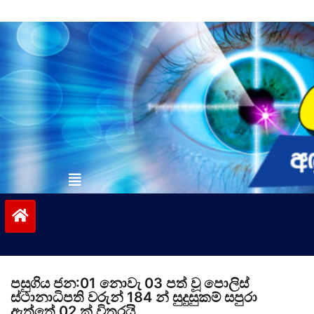
Skip
to
content
vinivida.lk
පසුගිය ජන:01 නොවැ 03 පත් වූ පොලිස්
ස්ථානාධිපති වරුන් 184 න් සුදුසුකම් සපුරා
ඇත්තේ 02 ක් විතරයි