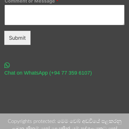
Comment or Message
*
Submit
Chat on WhatsApp (+94 77 359 6107)
Copyrights protected: මෙම වෙබ් අඩවියේ පළකරනු