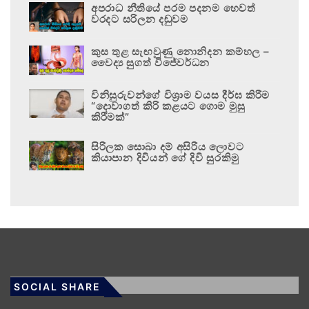
අපරාධ නීතියේ පරම පදනම හෙවත්
වරදට සරිලන දඬුවම
කුස තුළ සැඟවුණු නොනිදන කම්හල –
වෛද්‍ය සුගත් විජේවර්ධන
විනිසුරුවන්ගේ විශ්‍රාම වයස දීර්ඝ කිරීම
“දොවාගත් කිරි කළයට ගොම මුසු
කිරීමක්”
සිරිලක සොබා දම් අසිරිය ලොවට
කියාපාන දිවියන් ගේ දිවි සුරකිමු
SOCIAL SHARE