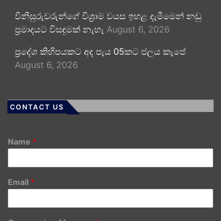
විනිසුරුවරුන්ගේ විශ්‍රාම වයස ඉහළ දැමීමෙන් නඩු
ප්‍රමාදයට විසඳුමක් නැහැ
August 6, 2026
ප්‍රදේශ කිහිපයකට අද පැය 05කට ජලය කැපේ
August 6, 2026
CONTACT US
Name
*
Email
*