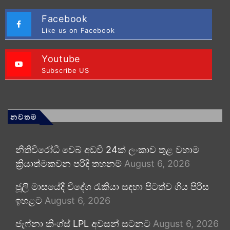
Facebook
Like us on Facebook
Youtube
Subscribe US
නවතම
නීතිවිරෝධී වෙබ් අඩවි 24ක් ලංකාව තුළ වහාම
ක්‍රියාත්මකවන පරිදි තහනම්
August 6, 2026
ජූලි මාසයේදී විදේශ රැකියා සඳහා පිටත්ව ගිය පිරිස
ඉහළට
August 6, 2026
ජැෆ්නා කිංග්ස් LPL අවසන් සටනට
August 6, 2026