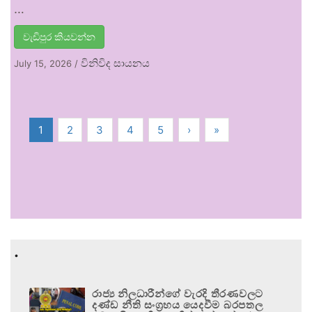
…
වැඩිපුර කියවන්න
විනිවිද සායනය
July 15, 2026
/
1
2
3
4
5
›
»
.
රාජ්‍ය නිලධාරීන්ගේ වැරදි තීරණවලට
දණ්ඩ නීති සංග්‍රහය යෙදවීම බරපතල