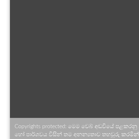
Copyrights protected: මෙම වෙබ් අඩවියේ පළකරනු
හෝ පාර්ශවය විසින් තම අනන්‍යතාව තහවුරු කරමින් ඉ