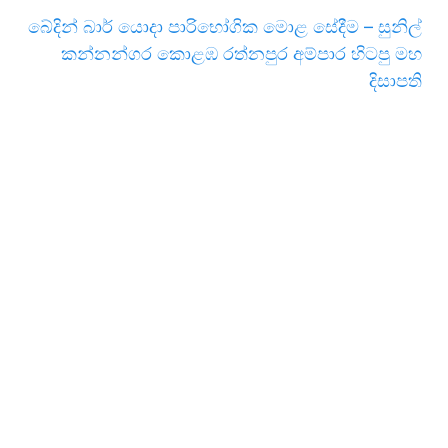
බේදින් බාර් යොදා පාරිභෝගික මොළ සේදීම – සුනිල්
කන්නන්ගර කොළඹ රත්නපුර අම්පාර හිටපු මහ
දිසාපති