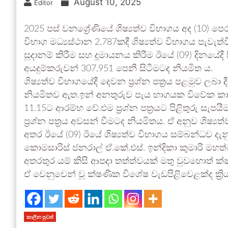
August 10, 2025
Editor
2025 පස් වනශ්‍රේණියේ ශිෂ්‍යත්ව විභාගය අද (10) ප
විභාග මධ්‍යස්ථාන 2,787කදී ශිෂ්‍යත්ව විභාගය පැව
සූදානම් කිරීම සහ දූමායනය කිරීම ඊයේ (09) දිනයේදී 
අයදුම්කරුවන් 307,951 පෙනී සිටීමටද නියමිත ය.
ශිෂ්‍යත්ව විභාගයේදී දෙවන ප්‍රශ්න පත්‍රය පළමුව ල
නියමිතව ඇත.ඉන් අනතුරුව පැය භාගයක විවේක කාලයක
11.15ට ආරම්භ වේ.එම ප්‍රශ්න පත්‍රයට පිළිතුරු ස
ප්‍රශ්න පත්‍රය අවසන් වීමටද නියමිතය. ඒ අනුව ශිෂ්
අතර ඊයේ (09) ඊයේ ශිෂ්‍යත්ව විභාගය සම්බන්ධව දැනු
කොමසාරිස් ජනරාල් ඒ.කේ.එස්. ඉන්දිකා කුමාරි මහත්
අතරතුර යම් කිසි ආපදා තත්ත්වයක් මතු වුවහොත් ක
ඒ වෙනුවෙන් වූ ක්ෂණික විශේෂ වැඩපිළිවෙළක්ද ක්‍ර
කාලීන පුවත්