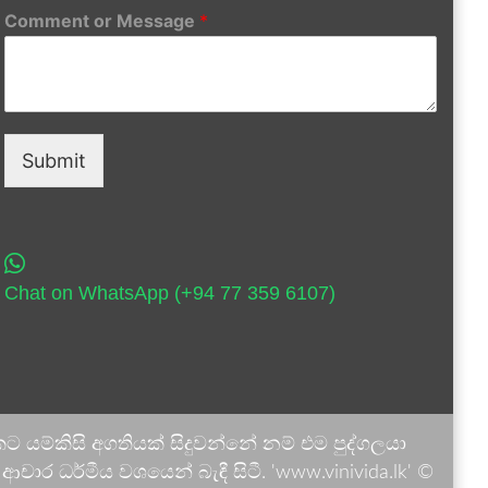
Comment or Message
*
Submit
Chat on WhatsApp (+94 77 359 6107)
 යම්කිසි අගතියක් සිදුවන්නේ නම් එම පුද්ගලයා
ාර ධර්මීය වශයෙන් බැඳී සිටී. 'www.vinivida.lk' ©