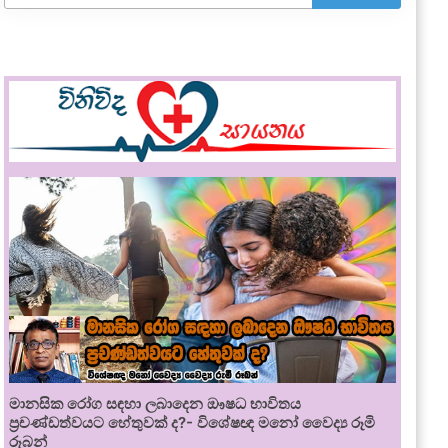
මානසික රෝග සඳහා ලබාදෙන ඖෂධ භාවිතය
ප්‍රචණ්ඩත්වයට හේතුවක් ද?- විශේෂඥ මනෝ වෛද්‍ය රූමි
රූබන්