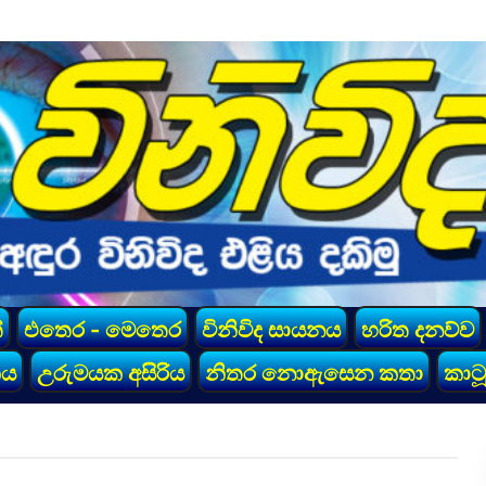
්
එතෙර - මෙතෙර
විනිවිද සායනය
හරිත දනව්ව
කය
උරුමයක අසිරිය
නිතර නොඇසෙන කතා
කාටූ