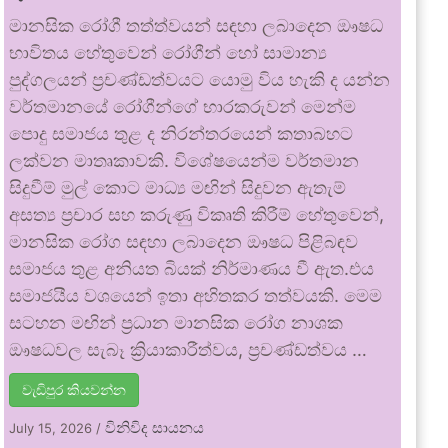
මානසික රෝගී තත්ත්වයන් සඳහා ලබාදෙන ඖෂධ
භාවිතය හේතුවෙන් රෝගීන් හෝ සාමාන්‍ය
පුද්ගලයන් ප්‍රචණ්ඩත්වයට යොමු විය හැකි ද යන්න
වර්තමානයේ රෝගීන්ගේ භාරකරුවන් මෙන්ම
පොදු සමාජය තුළ ද නිරන්තරයෙන් කතාබහට
ලක්වන මාතෘකාවකි. විශේෂයෙන්ම වර්තමාන
සිදුවීම් මුල් කොට මාධ්‍ය මඟින් සිදුවන ඇතැම්
අසත්‍ය ප්‍රචාර සහ කරුණු විකෘති කිරීම් හේතුවෙන්,
මානසික රෝග සඳහා ලබාදෙන ඖෂධ පිළිබඳව
සමාජය තුළ අනියත බියක් නිර්මාණය වී ඇත.එය
සමාජයීය වශයෙන් ඉතා අහිතකර තත්වයකි. මෙම
සටහන මඟින් ප්‍රධාන මානසික රෝග නාශක
ඖෂධවල සැබෑ ක්‍රියාකාරීත්වය, ප්‍රචණ්ඩත්වය …
වැඩිපුර කියවන්න
විනිවිද සායනය
July 15, 2026
/