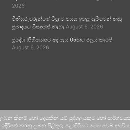
2026
විනිසුරුවරුන්ගේ විශ්‍රාම වයස ඉහළ දැමීමෙන් නඩු
ප්‍රමාදයට විසඳුමක් නැහැ
August 6, 2026
ප්‍රදේශ කිහිපයකට අද පැය 05කට ජලය කැපේ
August 6, 2026
 ලබන කිනම් හෝ දෙයකින් යම් පුද්ගලයකුට හෝ පාර්ශවයකට
දිරිපත් කරනු ලබන පිළිතුරු පළකිරීමට මෙම වෙබ් අඩවිය ආච