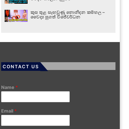
කුස තුළ සැඟවුණු නොනිදන කම්හල –
වෛද්‍ය සුගත් විජේවර්ධන
CONTACT US
Name
*
Email
*