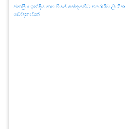
ජනප්‍රිය ඉන්දීය නළු විජේ සේතුපතිට එරෙහිව ලිංගික
චෝදනාවක්