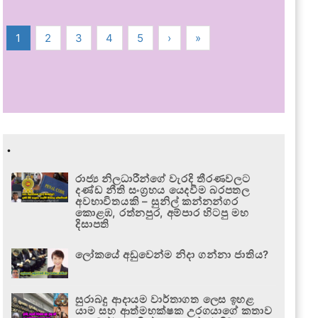
1
2
3
4
5
›
»
.
රාජ්‍ය නිලධාරීන්ගේ වැරදි තීරණවලට
දණ්ඩ නීති සංග්‍රහය යෙදවීම බරපතල
අවභාවිතයකි – සුනිල් කන්නන්ගර
කොළඹ, රත්නපුර, අම්පාර හිටපු මහ
දිසාපති
ලෝකයේ අඩුවෙන්ම නිදා ගන්නා ජාතිය?
සුරාබදු ආදායම වාර්තාගත ලෙස ඉහළ
යාම සහ ආත්මභක්ෂක උරගයාගේ කතාව