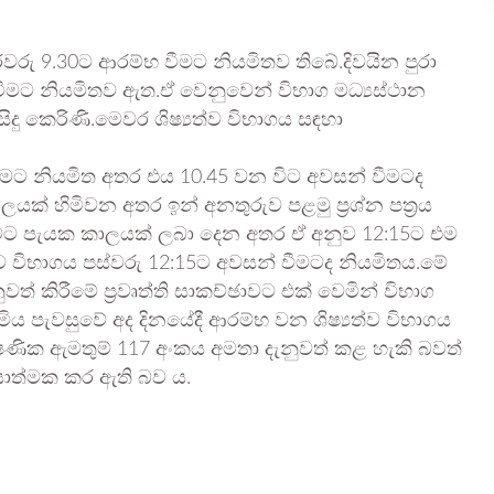
ෙරවරු 9.30ට ආරම්භ වීමට නියමිතව තිබේ.දිවයින පුරා
ැත්වීමට නියමිතව ඇත.ඒ වෙනුවෙන් විභාග මධ්‍යස්ථාන
සිදු කෙරිණි.මෙවර ශිෂ්‍යත්ව විභාගය සඳහා
බා දීමට නියමිත අතර එය 10.45 වන විට අවසන් වීමටද
් හිමිවන අතර ඉන් අනතුරුව පළමු ප්‍රශ්න පත්‍රය
ැපයීමට පැයක කාලයක් ලබා දෙන අතර ඒ අනුව 12:15ට එම
‍යත්ව විභාගය පස්වරු 12:15ට අවසන් වීමටද නියමිතය.මේ
වත් කිරීමේ ප්‍රවෘත්ති සාකච්ඡාවට එක් වෙමින් විභාග
මිය පැවසුවේ අද දිනයේදී ආරම්භ වන ශිෂ්‍යත්ව විභාගය
්ෂණික ඇමතුම් 117 අංකය අමතා දැනුවත් කළ හැකි බවත්
ියාත්මක කර ඇති බව ය.