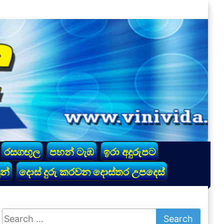
රසගඟුල
පහන් ටැඹ
ඉරා අදුරුපට
න්
දොස් දුරු කරවන දොස්තර උපදෙස්