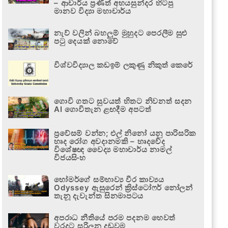
– ආචාර්ය ප්‍රණීත් අභයසුන්දර හිටපු
මානව විද්‍යා මහාචාර්ය
නැව් වලින් බහලුම් මුහුදට පෙරලීම සුළු
පටු දෙයක් නොවේ
විශ්වවිද්‍යාල කඩඉම් ලකුණු නිකුත් කෙරේ
ගොවි ගතට සුවයත් හිතට නිවනත් සදන
AI ගොවිතැන ළඟදීම අපටත්
ප්‍රවේසම් වන්න; එල් නිනෝ යනු පාරිසරික
හෘද රෝග අවදානමකි – හෘදවේද
විශේෂඥ වෛද්‍ය මහාචාර්ය නාමල්
විජයසිංහ
හෝමර්ගේ සම්භාව්‍ය වීර කාව්‍යය
Odyssey ඇසුරෙන් ක්‍රිස්ටෝෆර් නෝලන්
තැනූ දැවැන්ත සිනමාපටය
අපරාධ නීතියේ පරම පදනම හෙවත්
වරදට සරිලන දඬුවම