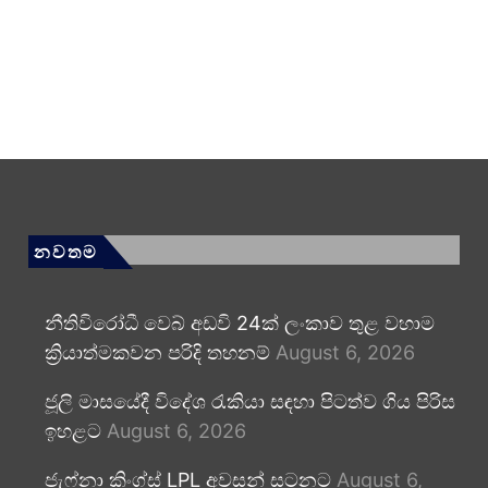
නවතම
නීතිවිරෝධී වෙබ් අඩවි 24ක් ලංකාව තුළ වහාම
ක්‍රියාත්මකවන පරිදි තහනම්
August 6, 2026
ජූලි මාසයේදී විදේශ රැකියා සඳහා පිටත්ව ගිය පිරිස
ඉහළට
August 6, 2026
ජැෆ්නා කිංග්ස් LPL අවසන් සටනට
August 6,