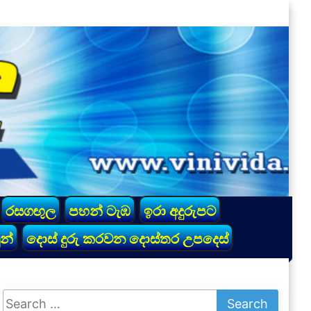
රසගඟුල
පහන් ටැඹ
ඉරා අදුරුපට
න්
දොස් දුරු කරවන දොස්තර උපදෙස්