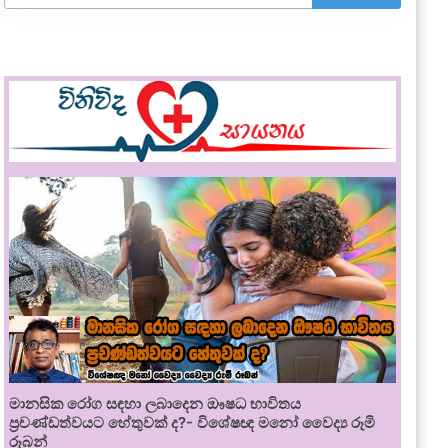
මානසික රෝග සඳහා ලබාදෙන ඖෂධ භාවිතය
ප්‍රචණ්ඩත්වයට හේතුවක් ද?- විශේෂඥ මනෝ වෛද්‍ය රූමි
රූබන්