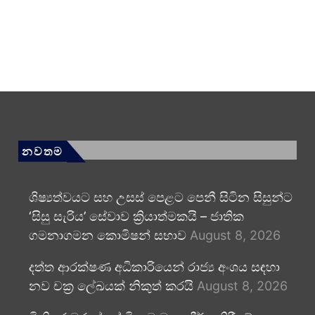
නවතම
ශිෂ්‍යත්වයට සහ උසස් පෙළට පෙනී සිටින සිසුන්ට
‘සිසු සැරිය’ සේවාව ක්‍රියාත්මකයි – ජාතික
ගමනාගමන කොමිෂන් සභාව
August 8, 2026
දත්ත ආරක්ෂණ අධිකාරියෙන් රාජ්‍ය අංශය සඳහා
නව චක්‍ර ලේඛයක් නිකුත් කරයි
August 8, 2026