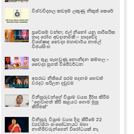
විශ්වවිද්‍යාල කඩඉම් ලකුණු නිකුත් කෙරේ
ප්‍රවේසම් වන්න; එල් නිනෝ යනු පාරිසරික
හෘද රෝග අවදානමකි – හෘදවේද
විශේෂඥ වෛද්‍ය මහාචාර්ය නාමල්
විජයසිංහ
කුස තුළ සැඟවුණු නොනිදන කම්හල –
වෛද්‍ය සුගත් විජේවර්ධන
අපරාධ නීතියේ පරම පදනම හෙවත්
වරදට සරිලන දඬුවම
විනිසුරුවන්ගේ විශ්‍රාම වයස දීර්ඝ කිරීම
“දොවාගත් කිරි කළයට ගොම මුසු
කිරීමක්”
විනිසුරු විශ්‍රාම වයස දිගු කිරීමේ 22
ව්‍යවස්ථා සංශෝධනයට මහා
නාහිමිවරුන්ගෙන් විරෝධයක් නෑ