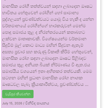
මානසික රෝගී තත්ත්වයන් සඳහා ලබාදෙන ඖෂධ
භාවිතය හේතුවෙන් රෝගීන් හෝ සාමාන්‍ය
පුද්ගලයන් ප්‍රචණ්ඩත්වයට යොමු විය හැකි ද යන්න
වර්තමානයේ රෝගීන්ගේ භාරකරුවන් මෙන්ම
පොදු සමාජය තුළ ද නිරන්තරයෙන් කතාබහට
ලක්වන මාතෘකාවකි. විශේෂයෙන්ම වර්තමාන
සිදුවීම් මුල් කොට මාධ්‍ය මඟින් සිදුවන ඇතැම්
අසත්‍ය ප්‍රචාර සහ කරුණු විකෘති කිරීම් හේතුවෙන්,
මානසික රෝග සඳහා ලබාදෙන ඖෂධ පිළිබඳව
සමාජය තුළ අනියත බියක් නිර්මාණය වී ඇත.එය
සමාජයීය වශයෙන් ඉතා අහිතකර තත්වයකි. මෙම
සටහන මඟින් ප්‍රධාන මානසික රෝග නාශක
ඖෂධවල සැබෑ ක්‍රියාකාරීත්වය, ප්‍රචණ්ඩත්වය …
වැඩිපුර කියවන්න
විනිවිද සායනය
July 15, 2026
/