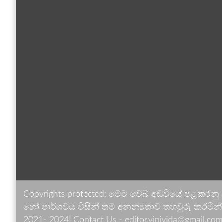
Copyrights protected: මෙම වෙබ් අඩවියේ පළකරනු
හෝ පාර්ශවය විසින් තම අනන්‍යතාව තහවුරු කරමින් ඉ
2021- 2024| Contact Us - editor.vinivida@gmail.com