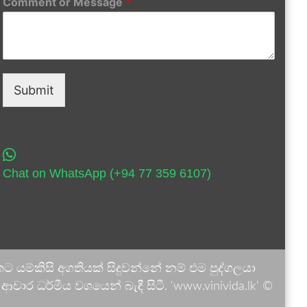
Comment or Message
*
Submit
Chat on WhatsApp (+94 77 359 6107)
 යම්කිසි අගතියක් සිදුවන්නේ නම් එම පුද්ගලයා
ාර ධර්මීය වශයෙන් බැඳී සිටී. 'www.vinivida.lk' ©