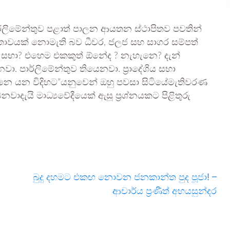
ර්ලිමේන්තුව පළාත් පාලන ආයතන ස්ථාපිතව පවතින්
‍යතාවයක් නොමැති බව ධීවර, ජලජ සහ සාගර සම්පත්
ත් සභා? එහෙම එකකුත් ඕනේද ? නැහැනෙ? දැන්
ා. පාර්ලිමේන්තුව තියෙනවා. ප්‍රාදේශිය සභා
ෙ යන විදිහට”යනුවෙන් ඔහු පවසා සිටියේමැතිවරණ
වාදැයි මාධ්‍යවේදීයෙක් ඇසූ ප්‍රශ්නයකට පිළිතුරු
බුදු දහමට එකඟ නොවන ජනකාන්ත පුද පූජා! –
ආචාර්ය ප්‍රණීත් අභයසුන්දර