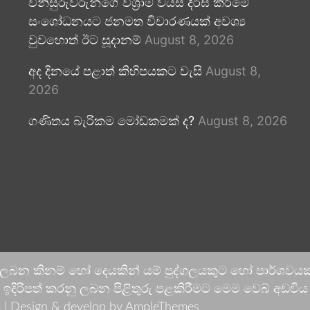
විනිසුරුවරුන්ගේ විශ්‍රාම වයස දීර්ඝ කිරීමේ
සංශෝධනයට ජනමත විචාරණයක් අවශ්‍ය
වුවහොත් ඊට සූදානම්
August 8, 2026
අද දිනයේ පළාත් කිහිපයකට වැසි
August 8,
2026
ගණිතය බැරිකම මෝඩකමක් ද?
August 8, 2026
 ලබන කිනම් හෝ දෙයකින් යම් පුද්ගලයකුට හෝ පාර්ශවයකට
දිරිපත් කරනු ලබන පිළිතුරු පළකිරීමට මෙම වෙබ් අඩවිය ආච
 |
Design & develop by AmpleThemes