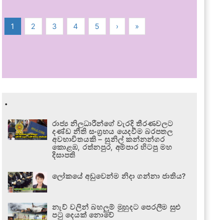
1
2
3
4
5
›
»
.
රාජ්‍ය නිලධාරීන්ගේ වැරදි තීරණවලට
දණ්ඩ නීති සංග්‍රහය යෙදවීම බරපතල
අවභාවිතයකි – සුනිල් කන්නන්ගර
කොළඹ, රත්නපුර, අම්පාර හිටපු මහ
දිසාපති
ලෝකයේ අඩුවෙන්ම නිදා ගන්නා ජාතිය?
නැව් වලින් බහලුම් මුහුදට පෙරලීම සුළු
පටු දෙයක් නොවේ