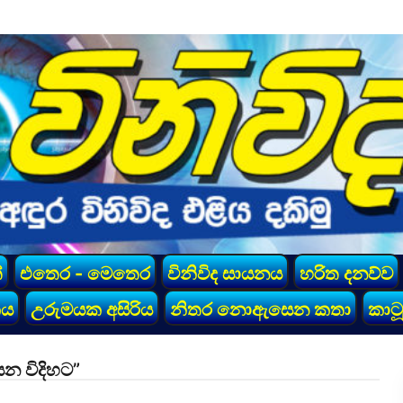
්
එතෙර - මෙතෙර
විනිවිද සායනය
හරිත දනව්ව
කය
උරුමයක අසිරිය
නිතර නොඇසෙන කතා
කාටූ
න විදිහට”