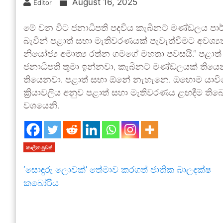
August 16, 2025
Editor
මේ වන විට ජනාධිපති පදවිය කැබිනට් මණ්ඩලය පා
බැවින් පළාත් සභා මැතිවරණයක් පැවැත්වීමට අවශ්
නියෝජ්‍ය අමාත්‍ය රත්න ගමගේ මහතා පවසයි.“ පළා
ජනාධිපති තුමා ඉන්නවා, කැබිනට් මණ්ඩලයක් තියෙනව
තියෙනවා. පළාත් සභා ඕනේ නැහැනෙ. ඔහොම යාවින
ක්‍රියාවලිය අනුව පළාත් සහා මැතිවරණය ළඟදීම තිබෙන
වශයෙනි.
කාලීන පුවත්
‘සොඳුරු ලොවක්’ තේමාව කරගත් ජාතික බාලදක්ෂ
කබෝරිය