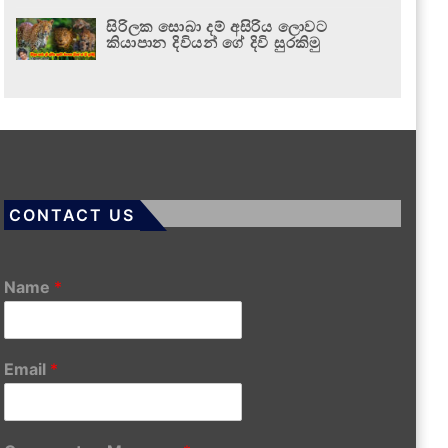
සිරිලක සොබා දම් අසිරිය ලොවට
කියාපාන දිවියන් ගේ දිවි සුරකිමු
CONTACT US
Name
*
Email
*