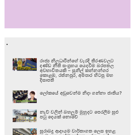
.
රාජ්‍ය නිලධාරීන්ගේ වැරදි තීරණවලට
දණ්ඩ නීති සංග්‍රහය යෙදවීම බරපතල
අවභාවිතයකි – සුනිල් කන්නන්ගර
කොළඹ, රත්නපුර, අම්පාර හිටපු මහ
දිසාපති
ලෝකයේ අඩුවෙන්ම නිදා ගන්නා ජාතිය?
නැව් වලින් බහලුම් මුහුදට පෙරලීම සුළු
පටු දෙයක් නොවේ
සුරාබදු ආදායම වාර්තාගත ලෙස ඉහළ