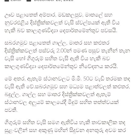
ඌව පළාතෙත් අම්පාර, මඩකලපුව, මාතලේ සහ
නුවරඑළිය දිස්ත්‍රික්කවලත් වැසි ස්වල්පයක් ඇති විය
හැකි බව කාලගුණවිද්‍යා දෙපාර්තමේන්තුව පවසයි.
සබරගමුව පළාතෙත් ගාල්ල, මාතර සහ කළුතර
දිස්ත්‍රික්කවලත් පස්වරු 2.00න් පමණ පසුව තැනින් තැන
වැසි හෝ ගිගුරුම් සහිත වැසි ඇති විය හැකි බව
කාලගුණවිද්‍යා දෙපාර්තමේන්තුව නිවේදනය කරයි.
මේ අතර, ඇතැම් ස්ථානවලට මි.මී. 50ට වැඩි තරමක තද
වැසි ඇති වේ.සබරගමුව සහ මධ්‍යම පළාත්වලත් කළුතර,
බදුල්ල, ගාල්ල සහ මාතර දිස්ත්‍රික්කවලත් ඇතැම්
ස්ථානවල අලුයම් කාලයේදී මීදුම් සහිත තත්ත්වයක්
පවතී.
ගිගුරුම් සහිත වැසි සමග ඇතිවිය හැකි තාවකාලික තද
සුළංවලින් සහ අකුණු මඟින් සිදුවන අනතුරු අවම කර