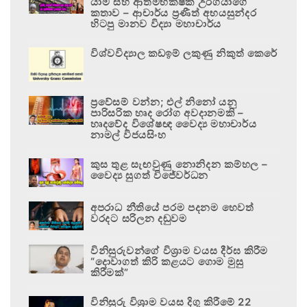
යාම සහ ආත්මභක්ෂක උරගයාගේ
කතාව – ආචාර්ය ප්‍රණීත් අභයසුන්දර
හිටපු මානව විද්‍යා මහාචාර්ය
විශ්වවිද්‍යාල කඩඉම් ලකුණු නිකුත් කෙරේ
ප්‍රවේසම් වන්න; එල් නිනෝ යනු
පාරිසරික හෘද රෝග අවදානමකි –
හෘදවේද විශේෂඥ වෛද්‍ය මහාචාර්ය
නාමල් විජයසිංහ
කුස තුළ සැඟවුණු නොනිදන කම්හල –
වෛද්‍ය සුගත් විජේවර්ධන
අපරාධ නීතියේ පරම පදනම හෙවත්
වරදට සරිලන දඬුවම
විනිසුරුවන්ගේ විශ්‍රාම වයස දීර්ඝ කිරීම
“දොවාගත් කිරි කළයට ගොම මුසු
කිරීමක්”
විනිසුරු විශ්‍රාම වයස දිගු කිරීමේ 22