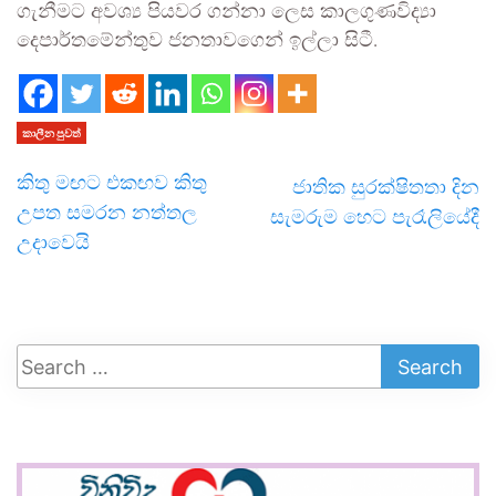
ගැනීමට අවශ්‍ය පියවර ගන්නා ලෙස කාලගුණවිද්‍යා
දෙපාර්තමේන්තුව ජනතාවගෙන් ඉල්ලා සිටී.
කාලීන පුවත්
කිතු මඟට එකඟව කිතු
ජාතික සුර­ක්ෂිතතා දින
උපත සමරන නත්තල
සැමරුම හෙට පැරෑ­ලි­යේදී
උදාවෙයි