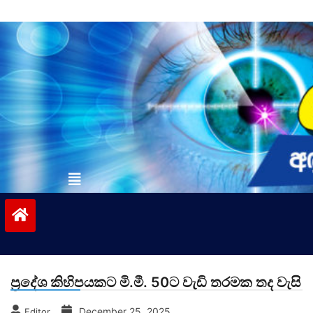
Skip
to
content
vinivida.lk
ප්‍රදේශ කිහිපයකට මි.මී. 50ට වැඩි තරමක තද වැසි
December 25, 2025
Editor