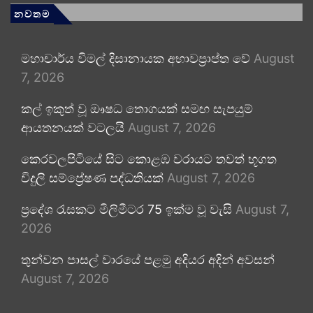
නවතම
මහාචාර්ය විමල් දිසානායක අභාවප්‍රාප්ත වේ
August
7, 2026
කල් ඉකුත් වූ ඖෂධ තොගයක් සමඟ සැපයුම්
ආයතනයක් වටලයි
August 7, 2026
කෙරවලපිටියේ සිට කොළඹ වරායට තවත් භූගත
විදුලි සම්ප්‍රේෂණ පද්ධතියක්
August 7, 2026
ප්‍රදේශ රැසකට මිලිමීටර 75 ඉක්ම වූ වැසි
August 7,
2026
තුන්වන පාසල් වාරයේ පළමු අදියර අදින් අවසන්
August 7, 2026