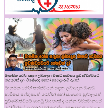
මානසික රෝග සඳහා ලබාදෙන ඖෂධ භාවිතය ප්‍රචණ්ඩත්වයට
හේතුවක් ද?- විශේෂඥ මනෝ වෛද්‍ය රූමි රූබන්
මානසික රෝගී තත්ත්වයන් සඳහා ලබාදෙන ඖෂධ
භාවිතය හේතුවෙන් රෝගීන් හෝ සාමාන්‍ය පුද්ගලයන්
ප්‍රචණ්ඩත්වයට යොමු විය හැකි ද යන්න වර්තමානයේ
රෝගීන්ගේ භාරකරුවන් මෙන්ම පොදු සමාජය තුළ ද