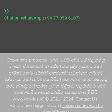
Chat on WhatsApp (+94 77 359 6107)
Copyrights protected: මෙම වෙබ් අඩවියේ පළකරනු
ලබන කිනම් හෝ දෙයකින් යම් පුද්ගලයකුට හෝ
පාර්ශවයකට යම්කිසි අගතියක් සිදුවන්නේ නම් එම
පුද්ගලයා හෝ පාර්ශවය විසින් තම අනන්‍යතාව තහවුරු
කරමින් ඉදිරිපත් කරනු ලබන පිළිතුරු පළකිරීමට මෙම
වෙබ් අඩවිය ආචාර ධර්මීය වශයෙන් බැඳී සිටී.
'www.vinivida.lk' © 2021- 2024| Contact Us -
editor.vinivida@gmail.com |
Design & develop by