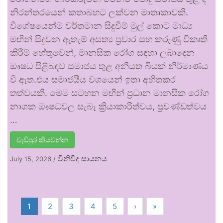
නිරන්තරයෙන් කතාබහට ලක්වන මාතෘකාවකි.
විශේෂයෙන්ම වර්තමාන සිදුවීම් මුල් කොට මාධ්‍ය
මඟින් සිදුවන ඇතැම් අසත්‍ය ප්‍රචාර සහ කරුණු විකෘති
කිරීම් හේතුවෙන්, මානසික රෝග සඳහා ලබාදෙන
ඖෂධ පිළිබඳව සමාජය තුළ අනියත බියක් නිර්මාණය
වී ඇත.එය සමාජයීය වශයෙන් ඉතා අහිතකර
තත්වයකි. මෙම සටහන මඟින් ප්‍රධාන මානසික රෝග
නාශක ඖෂධවල සැබෑ ක්‍රියාකාරීත්වය, ප්‍රචණ්ඩත්වය
…
වැඩිපුර කියවන්න
විනිවිද සායනය
July 15, 2026
/
1
2
3
4
5
›
»