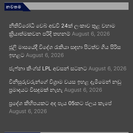
නවතම
නීතිවිරෝධී වෙබ් අඩවි 24ක් ලංකාව තුළ වහාම
ක්‍රියාත්මකවන පරිදි තහනම්
August 6, 2026
ජූලි මාසයේදී විදේශ රැකියා සඳහා පිටත්ව ගිය පිරිස
ඉහළට
August 6, 2026
ජැෆ්නා කිංග්ස් LPL අවසන් සටනට
August 6, 2026
විනිසුරුවරුන්ගේ විශ්‍රාම වයස ඉහළ දැමීමෙන් නඩු
ප්‍රමාදයට විසඳුමක් නැහැ
August 6, 2026
ප්‍රදේශ කිහිපයකට අද පැය 05කට ජලය කැපේ
August 6, 2026