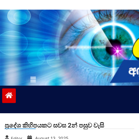
Skip
to
content
vinivida.lk
ප්‍රදේශ කිහිපයකට සවස 2න් පසුව වැසි
August 13, 2025
Editor