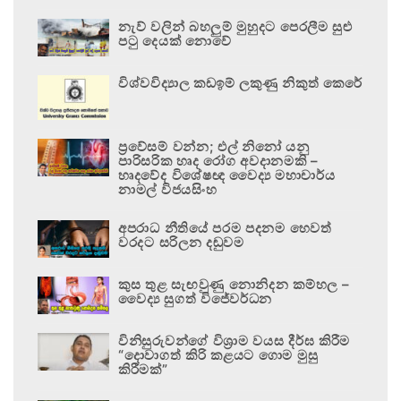
නැව් වලින් බහලුම් මුහුදට පෙරලීම සුළු
පටු දෙයක් නොවේ
විශ්වවිද්‍යාල කඩඉම් ලකුණු නිකුත් කෙරේ
ප්‍රවේසම් වන්න; එල් නිනෝ යනු
පාරිසරික හෘද රෝග අවදානමකි –
හෘදවේද විශේෂඥ වෛද්‍ය මහාචාර්ය
නාමල් විජයසිංහ
අපරාධ නීතියේ පරම පදනම හෙවත්
වරදට සරිලන දඬුවම
කුස තුළ සැඟවුණු නොනිදන කම්හල –
වෛද්‍ය සුගත් විජේවර්ධන
විනිසුරුවන්ගේ විශ්‍රාම වයස දීර්ඝ කිරීම
“දොවාගත් කිරි කළයට ගොම මුසු
කිරීමක්”