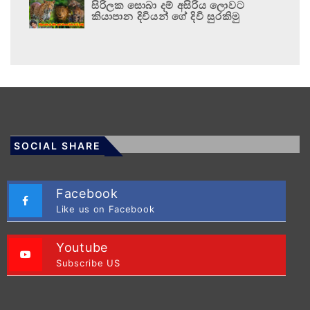
සිරිලක සොබා දම් අසිරිය ලොවට
කියාපාන දිවියන් ගේ දිවි සුරකිමු
SOCIAL SHARE
Facebook
Like us on Facebook
Youtube
Subscribe US