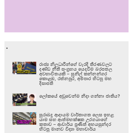
.
රාජ්‍ය නිලධාරීන්ගේ වැරදි තීරණවලට
දණ්ඩ නීති සංග්‍රහය යෙදවීම බරපතල
අවභාවිතයකි – සුනිල් කන්නන්ගර
කොළඹ, රත්නපුර, අම්පාර හිටපු මහ
දිසාපති
ලෝකයේ අඩුවෙන්ම නිදා ගන්නා ජාතිය?
සුරාබදු ආදායම වාර්තාගත ලෙස ඉහළ
යාම සහ ආත්මභක්ෂක උරගයාගේ
කතාව – ආචාර්ය ප්‍රණීත් අභයසුන්දර
හිටපු මානව විද්‍යා මහාචාර්ය