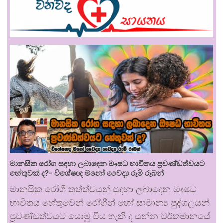
මානසික රෝග සඳහා ලබාදෙන ඖෂධ භාවිතය ප්‍රචණ්ඩත්වයට
හේතුවක් ද?- විශේෂඥ මනෝ වෛද්‍ය රූමි රූබන්
මානසික රෝගී තත්ත්වයන් සඳහා ලබාදෙන ඖෂධ
භාවිතය හේතුවෙන් රෝගීන් හෝ සාමාන්‍ය පුද්ගලයන්
ප්‍රචණ්ඩත්වයට යොමු විය හැකි ද යන්න වර්තමානයේ