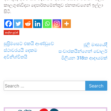
කාලගුණවිද්‍යා දෙපාර්තමේන්තුව ජනතාවගෙන් ඉල්ලා
සිටී.
කාලීන පුවත්
සුප්‍රිම්සෙට් එකයි ආණ්ඩුවේ
ජූලි මාසයේදී
ස්ථාවරයයි දෙකම
සංචාරකයින්ගෙන් ඩොලර්
අවිනිශ්චිතයි
මිලියන 318ක ආදායමක්