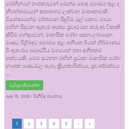
රෝගීන්ගේ භාරකරුවන් මෙන්ම පොදු සමාජය තුළ ද
නිරන්තරයෙන් කතාබහට ලක්වන මාතෘකාවකි.
විශේෂයෙන්ම වර්තමාන සිදුවීම් මුල් කොට මාධ්‍ය
මඟින් සිදුවන ඇතැම් අසත්‍ය ප්‍රචාර සහ කරුණු විකෘති
කිරීම් හේතුවෙන්, මානසික රෝග සඳහා ලබාදෙන
ඖෂධ පිළිබඳව සමාජය තුළ අනියත බියක් නිර්මාණය
වී ඇත.එය සමාජයීය වශයෙන් ඉතා අහිතකර
තත්වයකි. මෙම සටහන මඟින් ප්‍රධාන මානසික රෝග
නාශක ඖෂධවල සැබෑ ක්‍රියාකාරීත්වය, ප්‍රචණ්ඩත්වය
…
වැඩිපුර කියවන්න
විනිවිද සායනය
July 15, 2026
/
1
2
3
4
5
›
»