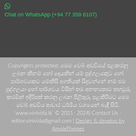
Chat on WhatsApp (+94 77 359 6107)
Copyrights protected: මෙම වෙබ් අඩවියේ පළකරනු
ලබන කිනම් හෝ දෙයකින් යම් පුද්ගලයකුට හෝ
පාර්ශවයකට යම්කිසි අගතියක් සිදුවන්නේ නම් එම
පුද්ගලයා හෝ පාර්ශවය විසින් තම අනන්‍යතාව තහවුරු
කරමින් ඉදිරිපත් කරනු ලබන පිළිතුරු පළකිරීමට මෙම
වෙබ් අඩවිය ආචාර ධර්මීය වශයෙන් බැඳී සිටී.
'www.vinivida.lk' © 2021- 2024| Contact Us -
editor.vinivida@gmail.com |
Design & develop by
AmpleThemes