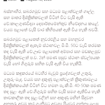
බස්නාහිර, සබරගමුව සහ මධ්‍යම පළාත්වලත් ගාල්ල
සහ මාතර දිස්ත්‍රික්කවලත් විටින් විට වැසි ඇති
වේ.කාලගුණවිද්‍යා දෙපාර්තමේන්තුව නිවේදනය කළේ,
වයඹ පළාතේ වැසි වාර කිහිපයක් ඇති විය හැකි බවයි.
සබරගමුව පළාතෙත් නුවරඑළිය සහ මහනුවර
දිස්ත්‍රික්කවලත් ඇතැම් ස්ථානවල මි.මී. 50ට වැඩි තරමක
තද වැසි ඇති වේ.ඌව පළාතෙත් අම්පාර සහ මඩකලපුව
දිස්ත්‍රික්කවලත් ප.ව. 2න් පමණ පසුව ස්ථාන ස්වල්පයක
වැසි හෝ ගිගුරුම් සහිත වැසි ඇති විය හැකියි.
මධ්‍යම කඳුකරයේ බටහිර බැවුම් ප්‍රදේශවලත් උතුරු,
උතුරු-මැද, වයඹ සහ දකුණු පළාත්වලත් ත්‍රිකුණාමලය
දිස්ත්‍රික්කයේත් විටින් විට හමන පැ.කි.මී. 40-50ක පමණ
තද සුළං ඇති වේ.ගිගුරුම් සහිත වැසි සමග ඇතිවිය හැකි
තාවකාලික තද සුළංවලින් සහ අකුණු මඟින් සිදුවන
අනතුරු අවම කර ගැනීමට අවශ්‍ය පියවර ගන්නා ලෙස