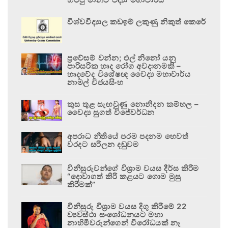
විශ්වවිද්‍යාල කඩඉම් ලකුණු නිකුත් කෙරේ
ප්‍රවේසම් වන්න; එල් නිනෝ යනු
පාරිසරික හෘද රෝග අවදානමකි –
හෘදවේද විශේෂඥ වෛද්‍ය මහාචාර්ය
නාමල් විජයසිංහ
කුස තුළ සැඟවුණු නොනිදන කම්හල –
වෛද්‍ය සුගත් විජේවර්ධන
අපරාධ නීතියේ පරම පදනම හෙවත්
වරදට සරිලන දඬුවම
විනිසුරුවන්ගේ විශ්‍රාම වයස දීර්ඝ කිරීම
“දොවාගත් කිරි කළයට ගොම මුසු
කිරීමක්”
විනිසුරු විශ්‍රාම වයස දිගු කිරීමේ 22
ව්‍යවස්ථා සංශෝධනයට මහා
නාහිමිවරුන්ගෙන් විරෝධයක් නෑ