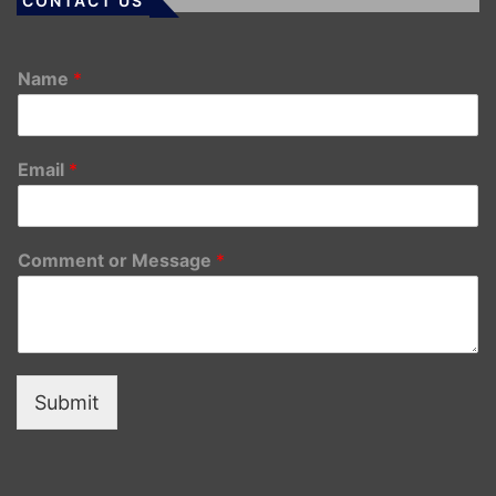
CONTACT US
Name
*
Email
*
Comment or Message
*
Submit