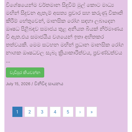
විශේෂයෙන්ම වර්තමාන සිදුවීම් මුල් කොට මාධ්‍ය
මඟින් සිදුවන ඇතැම් අසත්‍ය ප්‍රචාර සහ කරුණු විකෘති
කිරීම් හේතුවෙන්, මානසික රෝග සඳහා ලබාදෙන
ඖෂධ පිළිබඳව සමාජය තුළ අනියත බියක් නිර්මාණය
වී ඇත.එය සමාජයීය වශයෙන් ඉතා අහිතකර
තත්වයකි. මෙම සටහන මඟින් ප්‍රධාන මානසික රෝග
නාශක ඖෂධවල සැබෑ ක්‍රියාකාරීත්වය, ප්‍රචණ්ඩත්වය
…
වැඩිපුර කියවන්න
විනිවිද සායනය
July 15, 2026
/
1
2
3
4
5
›
»