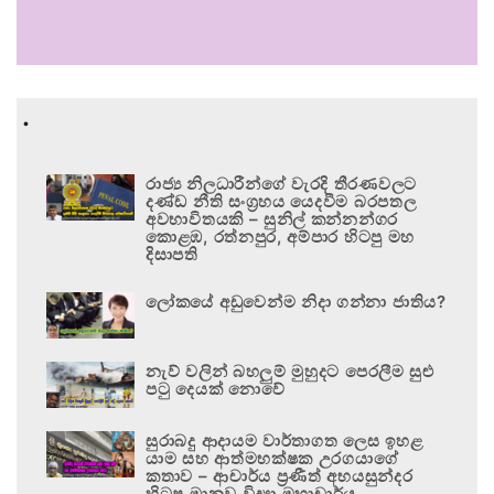
.
රාජ්‍ය නිලධාරීන්ගේ වැරදි තීරණවලට
දණ්ඩ නීති සංග්‍රහය යෙදවීම බරපතල
අවභාවිතයකි – සුනිල් කන්නන්ගර
කොළඹ, රත්නපුර, අම්පාර හිටපු මහ
දිසාපති
ලෝකයේ අඩුවෙන්ම නිදා ගන්නා ජාතිය?
නැව් වලින් බහලුම් මුහුදට පෙරලීම සුළු
පටු දෙයක් නොවේ
සුරාබදු ආදායම වාර්තාගත ලෙස ඉහළ
යාම සහ ආත්මභක්ෂක උරගයාගේ
කතාව – ආචාර්ය ප්‍රණීත් අභයසුන්දර
හිටපු මානව විද්‍යා මහාචාර්ය