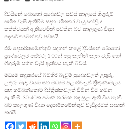
දිවයිනේ බොහෝ ප්‍රදේශවල සවස් කාලයේ ගිගුරුම්
සහිත වැසි ඇතිවීම සඳහා හිතකර වායුගෝලීය
තත්ත්වයන් ඇතිවෙමින් පවතින බව කාලගුණ විද්‍යා
දෙපාර්තමේන්තුව පවසයි.
එම දෙපාර්තමේන්තුව සඳහන් කළේ දිවයිනේ බොහෝ
ප්‍රදේශවලට පස්වරු 1.00න් පසු තැනින් තැන වැසි හෝ
ගිගුරුම් සහිත වැසි ඇතිවිය හැකි බවයි.
මධ්‍යම කඳුකරයේ බටහිර බැවුම් ප්‍රදේශවලත් උතුරු,
උතුරු-මැද, වයඹ සහ මධ්‍යම පළාත්වලත් ත්‍රිකුණාමලය
සහ හම්බන්තොට දිස්ත්‍රික්කවලත් විටින් විට හමන
පැ.කි.මී. 30-40ක පමණ තරමක තද සුළං ඇති විය හැකි
බව කාලගුණ විද්‍යා දෙපාර්තමේන්තුව වැඩිදුරටත් සඳහන්
කරයි.