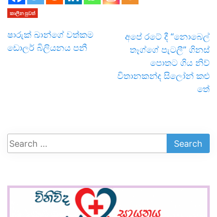
කාලීන පුවත්
ෂාරුක් ඛාන්ගේ වත්කම
අපේ රටේ දී “නොබෙල්
ඩොලර් බිලියනය පනී
තෑග්ගේ පැටලී” ගිනස්
පොතට ගිය නිව්
විතානකන්ද සිලෝන් කළු
තේ