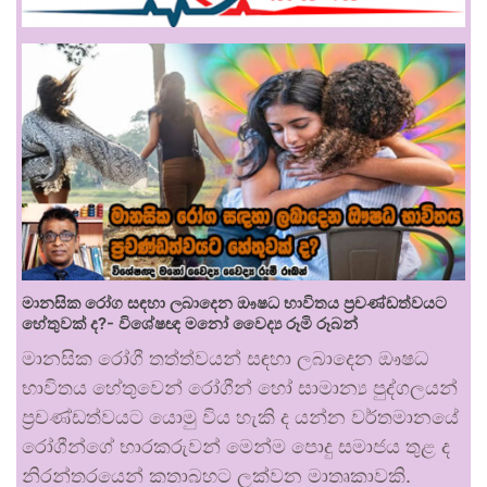
මානසික රෝග සඳහා ලබාදෙන ඖෂධ භාවිතය ප්‍රචණ්ඩත්වයට
හේතුවක් ද?- විශේෂඥ මනෝ වෛද්‍ය රූමි රූබන්
මානසික රෝගී තත්ත්වයන් සඳහා ලබාදෙන ඖෂධ
භාවිතය හේතුවෙන් රෝගීන් හෝ සාමාන්‍ය පුද්ගලයන්
ප්‍රචණ්ඩත්වයට යොමු විය හැකි ද යන්න වර්තමානයේ
රෝගීන්ගේ භාරකරුවන් මෙන්ම පොදු සමාජය තුළ ද
නිරන්තරයෙන් කතාබහට ලක්වන මාතෘකාවකි.