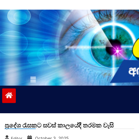
Skip
to
content
vinivida.lk
ප්‍රදේශ රැසකට සවස් කාලයේදී තරමක වැසි
October 3, 2025
Editor