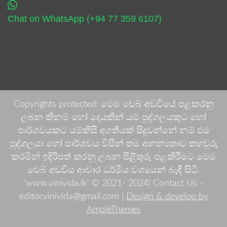
Chat on WhatsApp (+94 77 359 6107)
Copyrights protected: මෙම වෙබ් අඩවියේ පළකරනු
ලබන කිනම් හෝ දෙයකින් යම් පුද්ගලයකුට හෝ
පාර්ශවයකට යම්කිසි අගතියක් සිදුවන්නේ නම් එම
පුද්ගලයා හෝ පාර්ශවය විසින් තම අනන්‍යතාව තහවුරු
කරමින් ඉදිරිපත් කරනු ලබන පිළිතුරු පළකිරීමට මෙම
වෙබ් අඩවිය ආචාර ධර්මීය වශයෙන් බැඳී සිටී.
'www.vinivida.lk' © 2021- 2024| Contact Us -
editor.vinivida@gmail.com |
Design & develop by
AmpleThemes