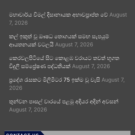
මහාචාර්ය විමල් දිසානායක අභාවප්‍රාප්ත වේ
August
7, 2026
කල් ඉකුත් වූ ඖෂධ තොගයක් සමඟ සැපයුම්
ආයතනයක් වටලයි
August 7, 2026
කෙරවලපිටියේ සිට කොළඹ වරායට තවත් භූගත
විදුලි සම්ප්‍රේෂණ පද්ධතියක්
August 7, 2026
ප්‍රදේශ රැසකට මිලිමීටර 75 ඉක්ම වූ වැසි
August 7,
2026
තුන්වන පාසල් වාරයේ පළමු අදියර අදින් අවසන්
August 7, 2026