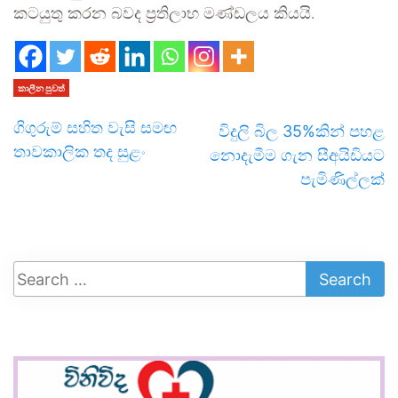
කටයුතු කරන බවද ප්‍රතිලාභ මණ්ඩලය කියයි.
කාලීන පුවත්
ගිගුරුම් සහිත වැසි සමඟ
විදුලි බිල 35%කින් පහළ
තාවකාලික තද සුළං
නොදැමීම ගැන සීඅයිඩියට
පැමිණිල්ලක්