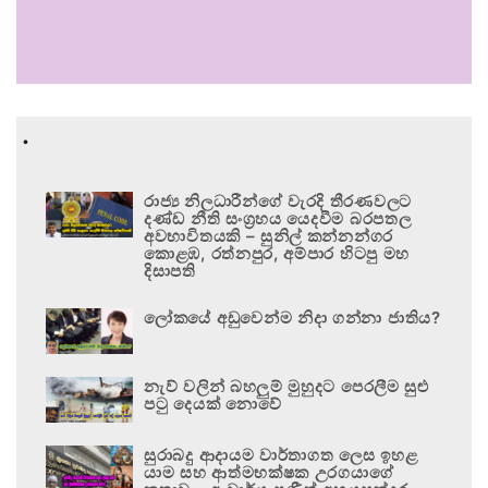
.
රාජ්‍ය නිලධාරීන්ගේ වැරදි තීරණවලට
දණ්ඩ නීති සංග්‍රහය යෙදවීම බරපතල
අවභාවිතයකි – සුනිල් කන්නන්ගර
කොළඹ, රත්නපුර, අම්පාර හිටපු මහ
දිසාපති
ලෝකයේ අඩුවෙන්ම නිදා ගන්නා ජාතිය?
නැව් වලින් බහලුම් මුහුදට පෙරලීම සුළු
පටු දෙයක් නොවේ
සුරාබදු ආදායම වාර්තාගත ලෙස ඉහළ
යාම සහ ආත්මභක්ෂක උරගයාගේ