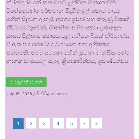
නිරන්තරයෙන් කතාබහට ලක්වන මාතෘකාවකි.
විශේෂයෙන්ම වර්තමාන සිදුවීම් මුල් කොට මාධ්‍ය
මඟින් සිදුවන ඇතැම් අසත්‍ය ප්‍රචාර සහ කරුණු විකෘති
කිරීම් හේතුවෙන්, මානසික රෝග සඳහා ලබාදෙන
ඖෂධ පිළිබඳව සමාජය තුළ අනියත බියක් නිර්මාණය
වී ඇත.එය සමාජයීය වශයෙන් ඉතා අහිතකර
තත්වයකි. මෙම සටහන මඟින් ප්‍රධාන මානසික රෝග
නාශක ඖෂධවල සැබෑ ක්‍රියාකාරීත්වය, ප්‍රචණ්ඩත්වය
…
වැඩිපුර කියවන්න
විනිවිද සායනය
July 15, 2026
/
1
2
3
4
5
›
»