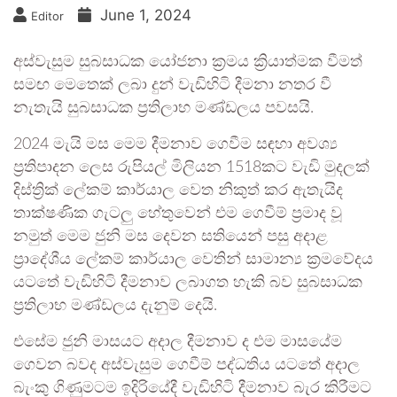
June 1, 2024
Editor
අස්වැසුම සුබසාධක යෝජනා ක්‍රමය ක්‍රියාත්මක වීමත්
සමඟ මෙතෙක් ලබා දුන් වැඩිහිටි දීමනා නතර වී
නැතැයි සුබසාධක ප්‍රතිලාභ මණ්ඩලය පවසයි.
2024 මැයි මස මෙම දීමනාව ගෙවීම සඳහා අවශ්‍ය
ප්‍රතිපාදන ලෙස රුපියල් මිලියන 1518කට වැඩි මුදලක්
දිස්ත්‍රික් ලේකම් කාර්යාල වෙත නිකුත් කර ඇතැයිද
තාක්ෂණික ගැටලු හේතුවෙන් එම ගෙවීම් ප්‍රමාද වූ
නමුත් මෙම ජුනි මස දෙවන සතියෙන් පසු අදාළ
ප්‍රාදේශීය ලේකම් කාර්යාල වෙතින් සාමාන්‍ය ක්‍රමවේදය
යටතේ වැඩිහිටි දීමනාව ලබාගත හැකි බව සුබසාධක
ප්‍රතිලාභ මණ්ඩලය දැනුම් දෙයි.
එසේම ජුනි මාසයට අදාල දීමනාව ද එම මාසයේම
ගෙවන බවද අස්වැසුම ගෙවීම් පද්ධතිය යටතේ අදාල
බැංකු ගිණුමටම ඉදිරියේදී වැඩිහිටි දීමනාව බැර කිරීමට