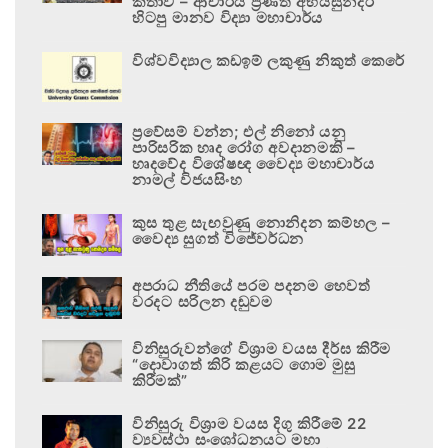
කතාව – ආචාර්ය ප්‍රණීත් අභයසුන්දර
හිටපු මානව විද්‍යා මහාචාර්ය
විශ්වවිද්‍යාල කඩඉම් ලකුණු නිකුත් කෙරේ
ප්‍රවේසම් වන්න; එල් නිනෝ යනු
පාරිසරික හෘද රෝග අවදානමකි –
හෘදවේද විශේෂඥ වෛද්‍ය මහාචාර්ය
නාමල් විජයසිංහ
කුස තුළ සැඟවුණු නොනිදන කම්හල –
වෛද්‍ය සුගත් විජේවර්ධන
අපරාධ නීතියේ පරම පදනම හෙවත්
වරදට සරිලන දඬුවම
විනිසුරුවන්ගේ විශ්‍රාම වයස දීර්ඝ කිරීම
“දොවාගත් කිරි කළයට ගොම මුසු
කිරීමක්”
විනිසුරු විශ්‍රාම වයස දිගු කිරීමේ 22
ව්‍යවස්ථා සංශෝධනයට මහා