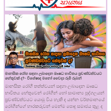
මානසික රෝග සඳහා ලබාදෙන ඖෂධ භාවිතය ප්‍රචණ්ඩත්වයට
හේතුවක් ද?- විශේෂඥ මනෝ වෛද්‍ය රූමි රූබන්
මානසික රෝගී තත්ත්වයන් සඳහා ලබාදෙන ඖෂධ
භාවිතය හේතුවෙන් රෝගීන් හෝ සාමාන්‍ය පුද්ගලයන්
ප්‍රචණ්ඩත්වයට යොමු විය හැකි ද යන්න වර්තමානයේ
රෝගීන්ගේ භාරකරුවන් මෙන්ම පොදු සමාජය තුළ ද