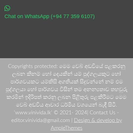
Chat on WhatsApp (+94 77 359 6107)
Copyrights protected: මෙම වෙබ් අඩවියේ පළකරනු
ලබන කිනම් හෝ දෙයකින් යම් පුද්ගලයකුට හෝ
පාර්ශවයකට යම්කිසි අගතියක් සිදුවන්නේ නම් එම
පුද්ගලයා හෝ පාර්ශවය විසින් තම අනන්‍යතාව තහවුරු
කරමින් ඉදිරිපත් කරනු ලබන පිළිතුරු පළකිරීමට මෙම
වෙබ් අඩවිය ආචාර ධර්මීය වශයෙන් බැඳී සිටී.
'www.vinivida.lk' © 2021- 2024| Contact Us -
editor.vinivida@gmail.com |
Design & develop by
AmpleThemes