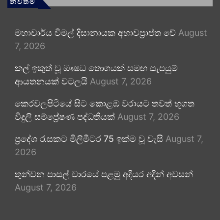
නවතම
මහාචාර්ය විමල් දිසානායක අභාවප්‍රාප්ත වේ
August
7, 2026
කල් ඉකුත් වූ ඖෂධ තොගයක් සමඟ සැපයුම්
ආයතනයක් වටලයි
August 7, 2026
කෙරවලපිටියේ සිට කොළඹ වරායට තවත් භූගත
විදුලි සම්ප්‍රේෂණ පද්ධතියක්
August 7, 2026
ප්‍රදේශ රැසකට මිලිමීටර 75 ඉක්ම වූ වැසි
August 7,
2026
තුන්වන පාසල් වාරයේ පළමු අදියර අදින් අවසන්
August 7, 2026