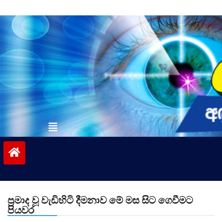
Skip
to
content
vinivida.lk
ප්‍රමාද වූ වැඩිහිටි දීමනාව මේ මස සිට ගෙවීමට
පියවර