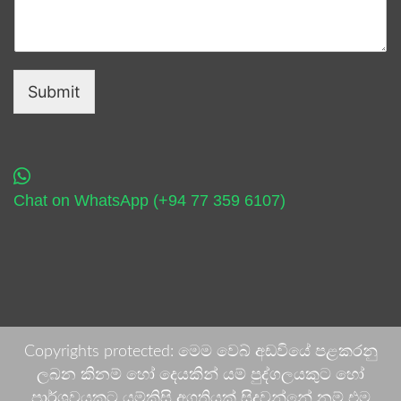
Submit
Chat on WhatsApp (+94 77 359 6107)
Copyrights protected: මෙම වෙබ් අඩවියේ පළකරනු
ලබන කිනම් හෝ දෙයකින් යම් පුද්ගලයකුට හෝ
පාර්ශවයකට යම්කිසි අගතියක් සිදුවන්නේ නම් එම