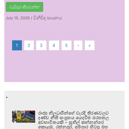
වැඩිපුර කියවන්න
විනිවිද සායනය
July 15, 2026
/
1
2
3
4
5
›
»
.
රාජ්‍ය නිලධාරීන්ගේ වැරදි තීරණවලට
දණ්ඩ නීති සංග්‍රහය යෙදවීම බරපතල
අවභාවිතයකි – සුනිල් කන්නන්ගර
කොළඹ, රත්නපුර, අම්පාර හිටපු මහ