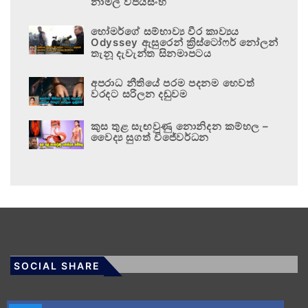
නාමල් විජයසිංහ
හෝමර්ගේ සම්භාව්‍ය වීර කාව්‍යය
Odyssey ඇසුරෙන් ක්‍රිස්ටෝෆර් නෝලන්
තැනූ දැවැන්ත සිනමාපටය
අපරාධ නීතියේ පරම පදනම හෙවත්
වරදට සරිලන දඬුවම
කුස තුළ සැඟවුණු නොනිදන කම්හල –
වෛද්‍ය සුගත් විජේවර්ධන
SOCIAL SHARE