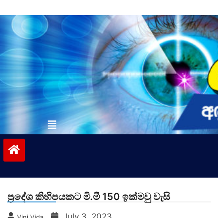
Skip
to
content
vinivida.lk
ප්‍රදේශ කිහිපයකට මි.මී 150 ඉක්මවු වැසි
July 3, 2023
Vini Vida