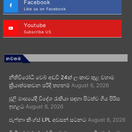
Facebook
Like us on Facebook
Youtube
Subscribe US
නවතම
නීතිවිරෝධී වෙබ් අඩවි 24ක් ලංකාව තුළ වහාම
ක්‍රියාත්මකවන පරිදි තහනම්
August 6, 2026
ජූලි මාසයේදී විදේශ රැකියා සඳහා පිටත්ව ගිය පිරිස
ඉහළට
August 6, 2026
ජැෆ්නා කිංග්ස් LPL අවසන් සටනට
August 6, 2026