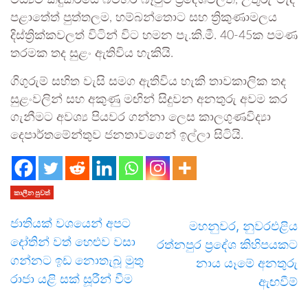
මධ්‍යම කඳුකරයේ බටහිර බෑවුම් ප්‍රදේශවලත්, උතුරු-මැද
පළාතේත් පුත්තලම, හම්බන්තොට සහ ත්‍රිකුණාමලය
දිස්ත්‍රික්කවලත් විටින් විට හමන පැ.කි.මී. 40-45ක පමණ
තරමක තද සුළං ඇතිවිය හැකියි.
ගිගුරුම් සහිත වැසි සමග ඇතිවිය හැකි තාවකාලික තද
සුළංවලින් සහ අකුණු මඟින් සිදුවන අනතුරු අවම කර
ගැනීමට අවශ්‍ය පියවර ගන්නා ලෙස කාලගුණවිද්‍යා
දෙපාර්තමේන්තුව ජනතාවගෙන් ඉල්ලා සිටියි.
කාලීන පුවත්
ජාතියක් වශයෙන් අපට
මහනුවර, නුවරඑළිය
දෝතින් වත් හෙළුව වසා
රත්නපුර ප්‍රදේශ කිහිපයකට
ගන්නට ඉඩ නොතැබූ මුතු
නාය යෑමේ අනතුරු
රාජා යළි සක් සූරීන් වීම
ඇඟවීම්