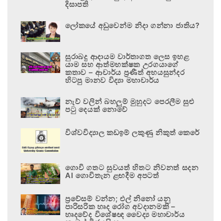
දිසාපති
ලෝකයේ අඩුවෙන්ම නිදා ගන්නා ජාතිය?
සුරාබදු ආදායම වාර්තාගත ලෙස ඉහළ
යාම සහ ආත්මභක්ෂක උරගයාගේ
කතාව – ආචාර්ය ප්‍රණීත් අභයසුන්දර
හිටපු මානව විද්‍යා මහාචාර්ය
නැව් වලින් බහලුම් මුහුදට පෙරලීම සුළු
පටු දෙයක් නොවේ
විශ්වවිද්‍යාල කඩඉම් ලකුණු නිකුත් කෙරේ
ගොවි ගතට සුවයත් හිතට නිවනත් සදන
AI ගොවිතැන ළඟදීම අපටත්
ප්‍රවේසම් වන්න; එල් නිනෝ යනු
පාරිසරික හෘද රෝග අවදානමකි –
හෘදවේද විශේෂඥ වෛද්‍ය මහාචාර්ය