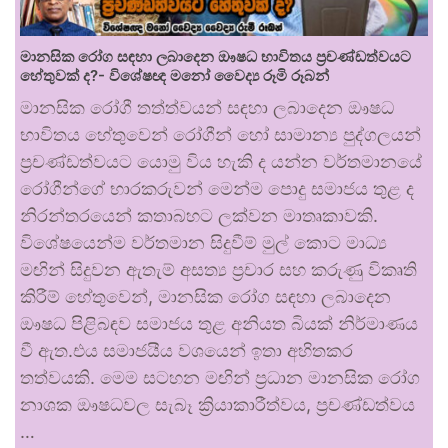
මානසික රෝග සඳහා ලබාදෙන ඖෂධ භාවිතය ප්‍රචණ්ඩත්වයට
හේතුවක් ද?- විශේෂඥ මනෝ වෛද්‍ය රූමි රූබන්
මානසික රෝගී තත්ත්වයන් සඳහා ලබාදෙන ඖෂධ
භාවිතය හේතුවෙන් රෝගීන් හෝ සාමාන්‍ය පුද්ගලයන්
ප්‍රචණ්ඩත්වයට යොමු විය හැකි ද යන්න වර්තමානයේ
රෝගීන්ගේ භාරකරුවන් මෙන්ම පොදු සමාජය තුළ ද
නිරන්තරයෙන් කතාබහට ලක්වන මාතෘකාවකි.
විශේෂයෙන්ම වර්තමාන සිදුවීම් මුල් කොට මාධ්‍ය
මඟින් සිදුවන ඇතැම් අසත්‍ය ප්‍රචාර සහ කරුණු විකෘති
කිරීම් හේතුවෙන්, මානසික රෝග සඳහා ලබාදෙන
ඖෂධ පිළිබඳව සමාජය තුළ අනියත බියක් නිර්මාණය
වී ඇත.එය සමාජයීය වශයෙන් ඉතා අහිතකර
තත්වයකි. මෙම සටහන මඟින් ප්‍රධාන මානසික රෝග
නාශක ඖෂධවල සැබෑ ක්‍රියාකාරීත්වය, ප්‍රචණ්ඩත්වය
…