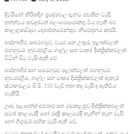
දිවයිනේ නිරිතදිග ප්‍රදේශවල දැනට පවතින වැසි
තත්ත්වය තවදුරටත් බලාපොරොත්තු විය හැකි බව
කාලගුණවිද්‍යා දෙපාර්තමේන්තුව නිවේදනය කරයි.
බස්නාහිර, සබරගමුව, වයඹ සහ උතුරු පළාත්වලත්
මහනුවර, නුවරඑළිය, ගාල්ල සහ මාතර දිස්ත්‍රික්කවලත්
විටින් විට වැසි ඇති වේ.
බස්නාහිර සහ සබරගමුව පළාත්වලත් මහනුවර,
නුවරඑළිය, ගාල්ල සහ මාතර දිස්ත්‍රික්කවලත් ඇතැම්
ස්ථානවලට මි.මි. 150 වැඩි ඉතා තද වැසි ද ඇතිවිය
හැකියි.
ඌව පළාතේත් අම්පාර සහ මඩකළපුව දිස්ත්‍රික්කවලත්
සවස් කාලයේදී හෝ රාත්‍රී කාලයේදී තැනින් තැන වැසි
හෝ ගිගුරුම් සහිත වැසි ඇති වේ.