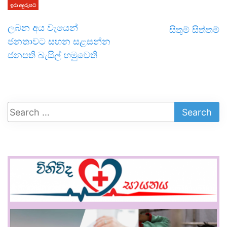
ඉරා අදුරුපට
ලබන අය වැයෙන්
සිතුම් සිත්තම්
ජනතාවට සහන සළසන්න
ජනපති බැසිල් හමුවෙති