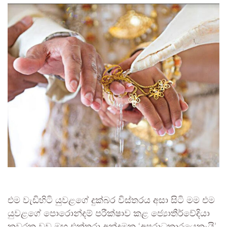
එම වැඩිහිටි යුවළගේ දුක්බර විස්තරය අසා සිටි මම එම
යුවළගේ පොරොන්දම් පරීක්ෂාව කළ ජ්‍යොතීර්වේදියා