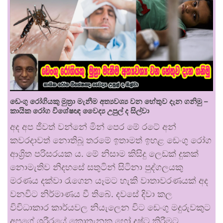
ඩෙංගු රෝගියකු ⁣මුත්‍රා මැනීම අත්‍යවශ්‍ය වන හේතුව දැන ගනිමු –
කායික රෝග විශේෂඥ වෛද්‍ය උපුල් ද සිල්වා
අද අප ජීවත් වන්නේ මින් පෙර මේ රටේ අන්
කවරදාවත් නොතිබූ තරමේ ඉතාමත් ඉහළ ඩෙංගු රෝග
ආශ්‍රිත පරිසරයක ය. මේ නිසාම කිසිදු ලෙඩක් දුකක්
නොමැතිව නිදහසේ සතුටින් සිටිනා පුද්ගලයකු
මරණය දක්වා රැගෙන යෑමට හැකි වාතාවරණයක් අද
වනවිට නිර්මාණය වී තිබේ. දවසේ දිවා කල
විවිධාකාර කාර්යවල නියැලෙන විට ඩෙංගු මදුරුවකුට
අපගේ ශරීරයේ කොතැනක හෝ දෂ්ට කිරීමට