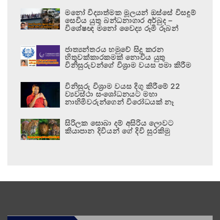
මනෝ විද්‍යාත්මක මූලයන් ඔස්සේ විසඳුම්
සෙවිය යුතු බන්ධනාගාර අර්බුද –
විශේෂඥ මනෝ වෛද්‍ය රූමි රූබන්
ජාත්‍යන්තරය හමුවේ සිදු කරන
හිතුවක්කාරකමක් නොවිය යුතු
විනිසුරුවන්ගේ විශ්‍රාම වයස පමා කිරීම
විනිසුරු විශ්‍රාම වයස දිගු කිරීමේ 22
ව්‍යවස්ථා සංශෝධනයට මහා
නාහිමිවරුන්ගෙන් විරෝධයක් නෑ
සිරිලක සොබා දම් අසිරිය ලොවට
කියාපාන දිවියන් ගේ දිවි සුරකිමු