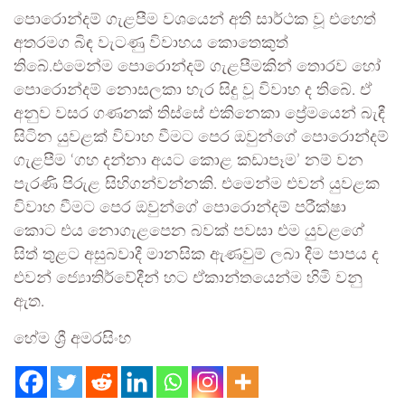
පොරොන්දම් ගැළපීම වශයෙන් අති සාර්ථක වූ එහෙත්
අතරමග බිඳ වැටණු විවාහය කොතෙකුත්
තිබේ.එමෙන්ම පොරොන්දම් ගැළපීමකින් තොරව හෝ
පොරොන්දම් නොසලකා හැර සිදු වූ විවාහ ද තිබේ. ඒ
අනුව වසර ගණනක් තිස්සේ එකිනෙකා ප්‍රේමයෙන් බැඳී
සිටින යුවළක් විවාහ වීමට පෙර ඔවුන්ගේ පොරොන්දම්
ගැළපීම ‘ගහ දන්නා අයට කොළ කඩාපෑම’ නම් වන
පැරණි පිරුළ සිහිගන්වන්නකි. එමෙන්ම එවන් යුවළක
විවාහ වීමට පෙර ඔවුන්ගේ පොරොන්දම් පරීක්ෂා
කොට එය නොගැළපෙන බවක් පවසා එම යුවළගේ
සිත් තුළට අසුබවාදී මානසික ඇණවුම් ලබා දීම පාපය ද
එවන් ජ්‍යොතිර්වේදීන් හට ඒකාන්තයෙන්ම හිමි වනු
ඇත.
හේම ශ්‍රී අමරසිංහ