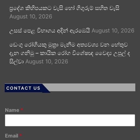
ප්‍රදේශ කිහිපයකට වැසි හෝ ගිගුරුම් සහිත වැසි
August 10, 2026
උසස් පෙළ විභාගය අදින් ඇරඹෙයි
August 10, 2026
ඩෙංගු රෝගියකු ⁣මුත්‍රා මැනීම අත්‍යවශ්‍ය වන හේතුව
දැන ගනිමු – කායික රෝග විශේෂඥ වෛද්‍ය උපුල් ද
සිල්වා
August 10, 2026
CONTACT US
Name
*
Email
*