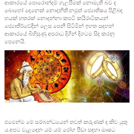
ආකාරයේ පොරොන්දම් ගැලපීමක් නොමැති බව ද
බොහෝ දෙනෙක් නොදනිති.නමුත් ජ්‍යොතිෂය පිළිබඳ
හයක් හතරක් නොදන්නා කපටි කයිරාටිකයන්
ජ්‍යොතීර්වේදීන් ලෙස පෙනී සිටිමින් ඉහත සඳහන්
ආකාරයේ බිහිසුණු අපරාධ දිගින් දිගටම සිදු කරනු
පෙනෙයි.
එමෙන්ම මේ සම්බන්ධයෙන් තවත් කරුණක් ද කිව යුතු
ය.අපට වැළඳෙන යම් යම් රෝග පීඩා සඳහා ඖෂධ