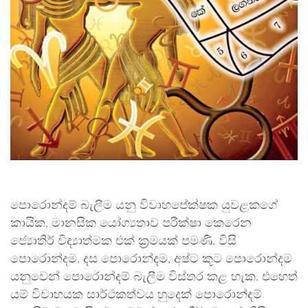
පොරොන්දම් බැලීම යනු විවාහපේක්ෂක යුවළකගේ
කායික, මානසික යෝග්‍යතාව පරීක්ෂා කෙරෙන
ජ්‍යොතිර් විද්‍යාත්මක එක් ක්‍රමයක් පමණි. විසි
පොරොන්දම, දස පොරොන්දම, අෂ්ට කූට පොරොන්දම
යනුවෙන් පොරොන්දම් බැලීම විස්තර කළ හැක. එහෙත්
යම් විවාහයක සාර්ථකත්වය හුදෙක් පොරොන්දම්