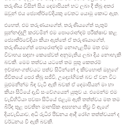
තරුණිය විසින් සිය දෙමාපියන් හට ලබා දී තිබූ අතර
ඔවුන් එය ජ්‍යොතිර්වේදියකු වෙතට යොමු කොට ඇත.
එහෙත්, එම තරුණයාගේත්, තරුණියගේත් පැතුම්
සුන්නද්දූලි කරවමින් එම පොරොන්දම් පරීක්ෂාව කළ
ජ්‍යොතිර්වේදියා කියා ඇත්තේ ඒ තරුණයාගේත්,
තරුණියගේත් පොරොන්දම් නොගැළපීම මත එම
විවාහය සඳහා කෙසේවත් අනුමැතිය ලබා දිය නොහැකි
බවකි. මෙම තත්වය යටතේ තම පුතු කෙතරම්
ඉච්ඡාභංගත්වයට පත්ව සිටින්නේ ද කිවහොත් ඔහුගේ
ජීවිතයේ පෙර තිබූ සජීවි, උද්‍යෝගිමත් බව ඒ වන විට
මුළුමනින්ම බිඳ වැටී ඇති බවක් ඒ දෙමාපියන් මා හා
කියා සිටියේ දැඩි සංවේගයෙන් යුතුව ය. එමෙන්ම එම
වැඩිහිටියා පවසා සිටියේ එළැඹ ඇති තත්ත්වය මත තම
බිරිඳ තුළ පවතින මානසික අසහනය තීව්‍ර වී ඇගේ
දියවැඩියාව, අධි රුධිර පීඩනය ආදී රෝග තත්ත්වයන් ද
වර්ධනය වී ඇති බවකි.