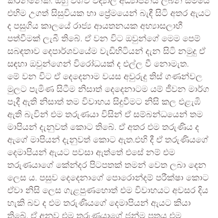
කරන්නෙකි. ඔහු විශ්ව විද්‍යාල අධ්‍යාපනය ලබන සමයේ
එහිම උගත් සිසුවියක හා ප්‍රේමයෙන් බැඳී සිටි අතර ඇයට
ද පසුගිය කාලයේ රාජ්‍ය ආයතනයක අභ්‍යාසලාභී
පත්වීමක් ලැබී තිබේ. ඒ වන විට ඔවුන්ගේ මෙම පෙම්
සබඳතාව දෙපාර්ශවයේම වැඩිහිටියන් දැන සිටි නමුදු ඒ
සඳහා ඔවුන්ගෙන් විරෝධයක් ද එල්ල වී නොමැත.
මේ වන විට ඒ දෙදෙනාම වයස අවුරුදු තිස් ගණන්වල
මුලට පැමිණ සිටීම නිසාත් දෙදෙනාටම යම් ජීවන මාර්ග
පෑදී ඇති නිසාත් තම විවාහය සිදුවීමට නිසි කල එළැඹි
ඇති බැවින් එම තරුණයා විසින් ඒ සම්බන්ධයෙන් තම
මාපියන් දැනුවත් කොට තිබේ. ඒ අතර එම තරුණිය ද
ඇගේ මාපියන් දැනුවත් කොට ඇත.එහි දී ඒ තරුණියගේ
දෙමාපියන් ඇයට පවසා ඇත්තේ එසේ නම් එම
තරුණයාගේ කේන්දර පිටපතක් තමන් වෙත ලබා දෙන
ලෙස ය. පසුව දෙදෙනාගේ පොරොන්දම් පරීක්ෂා කොට
ඒවා නිසි ලෙස ගැළපුණහොත් එම විවාහයට අවසර දිය
හැකි බව ද එම තරුණියගේ දෙමාපියන් ඇයට කියා
තිබේ. ඒ අනුව එම තරුණයාගේ ජන්ම පත්‍රය එම