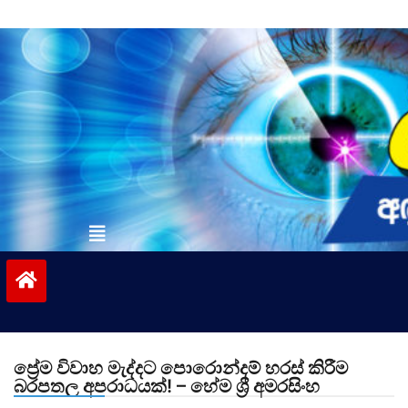
Skip
to
content
vinivida.lk
ප්‍රේම විවාහ මැද්දට පොරොන්දම් හරස් කිරීම
බරපතල අපරාධයක්! – හේම ශ්‍රී අමරසිංහ