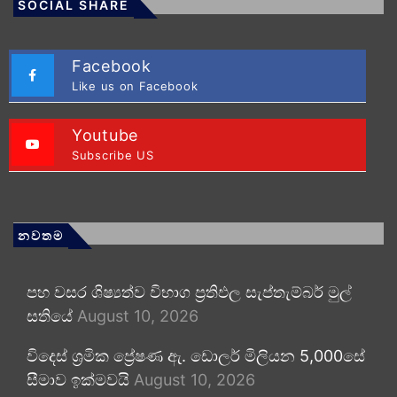
SOCIAL SHARE
Facebook
Like us on Facebook
Youtube
Subscribe US
නවතම
පහ වසර ශිෂ්‍යත්ව විභාග ප්‍රතිඵල සැප්තැම්බර් මුල්
සතියේ
August 10, 2026
විදෙස් ශ්‍රමික ප්‍රේෂණ ඇ. ඩොලර් මිලියන 5,000සේ
සීමාව ඉක්මවයි
August 10, 2026