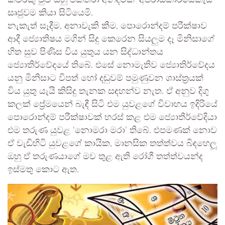
කවරකු වුව ඔහු එක්තරා අන්දමක ‘අපරාධකාරයෙකැයි’
සෘජුවම කියා සිටියෙමි.
නැකැත් සෑදීම, අනාවැකි කීම, පොරොන්දම් පරීක්ෂාව
ආදී ජ්‍යොතිෂය මගින් සිදු කෙරෙන සියලුම දෑ මිනිසාගේ
හිත සුව පිණිස විය යුතුය යන සිද්ධාන්තය
ජ්‍යොතිර්වේදයේ තිබේ. එසේ නොමැතිව ජ්‍යොතිර්වේදය
යනු මිනිසාට විපත් හෝ දඬුවම් පමුණුවන ශාස්ත්‍රයක්
විය යුතු යැයි කිසිදු තැනක සඳහන්ව නැත. ඒ අනුව දිගු
කලක් ප්‍රේමයෙන් බැඳී සිටි එම යුවළගේ විවාහය ඉදිරියේ
පොරොන්දම් පරීක්ෂාවක් හරස් කළ එම ජ්‍යොතීර්වේදියා
එම තරුණ යුවළ ‘නොමරා මරා’ තිබේ. එපමණක් නොව
ඒ වැඩිහිටි යුවළගේ කායික, මානසික තත්ත්වය බිඳහෙලූ
ඔහු ඒ තරුණයාගේ මව තුළ ඇති රෝගී තත්ත්වයන්ද
ඉස්මතු කොට ඇත.