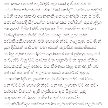
නොඅසන තවත් බැරෑරුම් පැනයක් ද තිබේ.එනම්
ජ්‍යෙතිෂය කියන්නේ බොරුවක් නේද?” යන්න ය.නමුත්
මෙහි සත්‍ය කතාව අනෙකකි.පොරොන්දම් යනු පැරණි
ජ්‍යොතිර්වේදී සිද්ධාන්ත පදනම් කර ගනිමින් පසුකාලීන
ප්‍රාඥයන් විසින් ස්ත්‍රී-පුරුෂ කායික මානසික බන්ධන
විශ්ලේෂනය කිරීම පිණිස යොදා ගත් උපයෝග
පද්ධතියකි.එහෙත්, එම පොරොන්දම් ගැලපුණු පමණින්
යුග දිවියක් සාර්ථක වන බවක් පැවසීම ජ්‍යොතිෂයට
කරනු ලබන නිගරුවකි.ලෝකයේ හෝ පුද්ගලයකු ගේ
පැවැත්ම බහු විධ සාධක මත පදනම් වන අතර ඒකීය
සාධකයක් මුල් කොට එය තීරණය කළ නොහැකි බව
ජ්‍යොතිෂය මඟින් ද ඉඳුරාම සපථ කෙරේ.ඒ අනුව
පොරොන්දම් ගැලපෙන සෑම විවාහයක්ම සාර්ථක
නොවීමටත් පොරොන්දම් නොගැලපෙන විවාහ පවා
සාර්ථක වීමටත් ඇති හැකියාව අප පිළිගත යුතු
ය.අනෙක නිරයන නමින් හඳුන්වන පෙරදිග
ජ්‍යොතිර්වේදය භාවිතා කරන සෑම සමාජයක් තුළම මේ