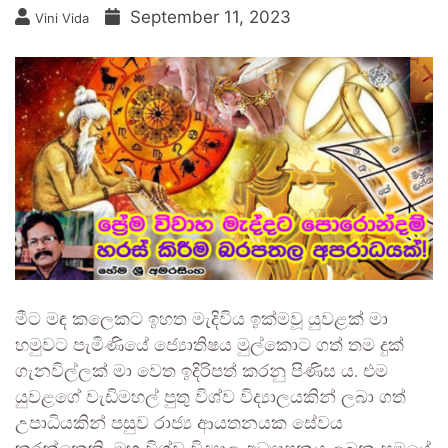
September 11, 2023
Vini Vida
මීට මඳ කලෙකට ඉහත මැදිවිය ඉක්මවූ යුවළක් මා
හමුවට පැමිණියේ ජ්‍යොතිෂය මුල්කොට ගත් තම දුක්
ගැනවිල්ලක් මා වෙත ඉදිරිපත් කරනු පිණිස ය. එම
යුවළගේ වැඩිමහල් පුතු විශ්ව විද්‍යාලයකින් ලබා ගත්
උපාධියකින් පසුව රාජ්‍ය ආයතනයක සේවය