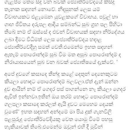
ගැළපීම මතම සිදු වන බවක් ජ්‍යොතිර්වේදයේ කිසිදු
තැනක සඳහන් නොවේ. නිදසුනක් ලෙස යම්
විවාහයකට එළැඹෙන යුවළකගේ විවාහය, පවුල් හා
ගෘහ ජීවිතය දරුපල ආදිය සම්බන්ධ සුබ ග්‍රහ පල පිහිටා
තිබේ නම් ඒ ඔස්සේ ද එවන් විවාහයක් සඳහා නිර්දේශය
ලබා දීමට විධිමත් ලෙස ජ්‍යොතිර්වේදය හදාළ
ජ්‍යොතිර්වේදීහු සමත් වෙති.එමෙන්ම ඉහත සඳහන්
ඇතැම් පොරොන්දම් සුබ වීම මත අසුබ පොරොන්දම් ද
නිරායාසයෙන් සුබ වන බවක් ජ්‍යොතිෂයේ දැක්වේ. ”
අපේ දුවගේ කසාදෙ තීන්දු කළේ දෙතුන් දෙනෙකුටම
කියලා හොඳට පොරොන්දම් බලවලා.ඒත් දැන් ඔන්න
දුව ආයින් නම් ඒ ගෙදර පස් පාගන්නෙ නෑ කියලා ගෙදර
ඇවිත් ඉන්නවා.ඉතින් ඔය තරම් හොඳට පොරොන්දම්
ගලපලා කසාදෙ කරලත් ඇයි දුවට මෙහෙම දෙයක්
වුණේ” ඉහත සඳහන් අන්දමේ මා පිය දුක් ගැනවිලි
පළපුරුදු ජ්‍යොතිර්වේදියකු වෙත යොමු වීමේ පහසු
හැකියාවක් තිබේ.එමෙන්ම ඔවුන් එහි දී මුවින්