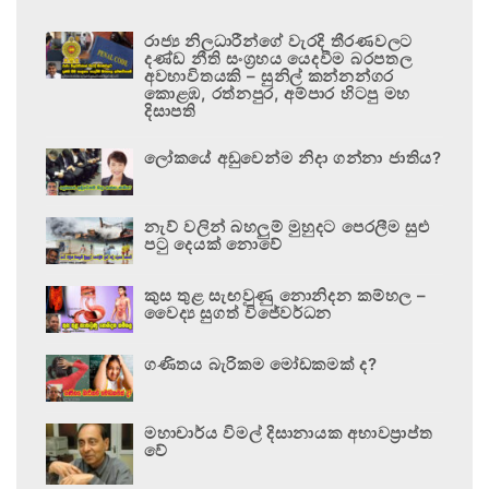
රාජ්‍ය නිලධාරීන්ගේ වැරදි තීරණවලට
දණ්ඩ නීති සංග්‍රහය යෙදවීම බරපතල
අවභාවිතයකි – සුනිල් කන්නන්ගර
කොළඹ, රත්නපුර, අම්පාර හිටපු මහ
දිසාපති
ලෝකයේ අඩුවෙන්ම නිදා ගන්නා ජාතිය?
නැව් වලින් බහලුම් මුහුදට පෙරලීම සුළු
පටු දෙයක් නොවේ
කුස තුළ සැඟවුණු නොනිදන කම්හල –
වෛද්‍ය සුගත් විජේවර්ධන
ගණිතය බැරිකම මෝඩකමක් ද?
මහාචාර්ය විමල් දිසානායක අභාවප්‍රාප්ත
වේ