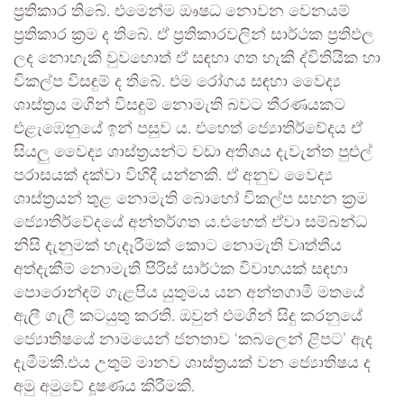
ප්‍රතිකාර තිබේ. එමෙන්ම ඖෂධ නොවන වෙනයම්
ප්‍රතිකාර ක්‍රම ද තිබේ. ඒ ප්‍රතිකාරවලින් සාර්ථක ප්‍රතිඵල
ලද නොහැකි වුවහොත් ඒ සඳහා ගත හැකි ද්විතියික හා
විකල්ප විසඳුම් ද තිබේ. එම රෝගය සඳහා වෛද්‍ය
ශාස්ත්‍රය මගින් විසඳුම් නොමැති බවට තීරණයකට
එළැඹෙනුයේ ඉන් පසුව ය. එහෙත් ජ්‍යොතිර්වේදය ඒ
සියලු වෛද්‍ය ශාස්ත්‍රයන්ට වඩා අතිශය දැවැන්ත පුළුල්
පරාසයක් දක්වා විහිදී යන්නකි. ඒ අනුව වෛද්‍ය
ශාස්ත්‍රයන් තුළ නොමැති බොහෝ විකල්ප සහන ක්‍රම
ජ්‍යොතිර්වේදයේ අන්තර්ගත ය.එහෙත් ඒවා සම්බන්ධ
නිසි දැනුමක් හැදෑරීමක් කොට නොමැති වෘත්තීය
අත්දැකීම් නොමැති පිරිස් සාර්ථක විවාහයක් සඳහා
පොරොන්දම් ගැළපිය යුතුමය යන අන්තගාමී මතයේ
ඇලී ගැලී කටයුතු කරති. ඔවුන් එමගින් සිදු කරනුයේ
ජ්‍යොතිෂයේ නාමයෙන් ජනතාව ‘කබලෙන් ළිපට’ ඇද
දැමීමකි.එය උතුම් මානව ශාස්ත්‍රයක් වන ජ්‍යොතිෂය ද
අමු අමුවේ දූෂණය කිරීමකි.