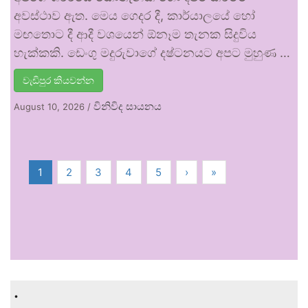
අවස්ථාව ඇත. මෙය ගෙදර දී, කාර්යාලයේ හෝ
මඟතොට දී ආදී වශයෙන් ඕනෑම තැනක සිදුවිය
හැක්කකි. ඩෙංගු මදුරුවාගේ දෂ්ටනයට අපට මුහුණ …
වැඩිපුර කියවන්න
විනිවිද සායනය
August 10, 2026
/
1
2
3
4
5
›
»
.