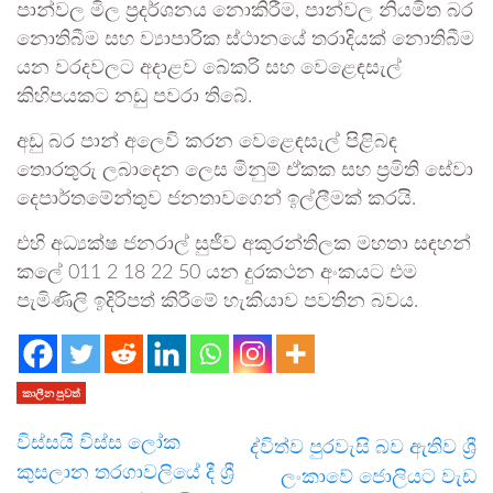
පාන්වල මිල ප්‍රදර්ශනය නොකිරීම, පාන්වල නියමිත බර
නොතිබීම සහ ව්‍යාපාරික ස්ථානයේ තරාදියක් නොතිබීම
යන වරදවලට අදාළව බේකරි සහ වෙළෙඳසැල්
කිහිපයකට නඩු පවරා තිබේ.
අඩු බර පාන් අලෙවි කරන වෙළෙඳසැල් පිළිබඳ
තොරතුරු ලබාදෙන ලෙස මිනුම් ඒකක සහ ප්‍රමිති සේවා
දෙපාර්තමේන්තුව ජනතාවගෙන් ඉල්ලීමක් කරයි.
එහි අධ්‍යක්ෂ ජනරාල් සුජීව අකුරන්තිලක මහතා සඳහන්
කලේ 011 2 18 22 50 යන දුරකථන අංකයට එම
පැමිණිලි ඉදිරිපත් කිරීමේ හැකියාව පවතින බවය.
කාලීන පුවත්
විස්සයි විස්ස ලෝක
ද්විත්ව පුරවැසි බව ඇතිව ශ්‍රී
කුසලාන තරගාවලියේ දී ශ්‍රී
ලංකාවේ ජොලියට වැඩ