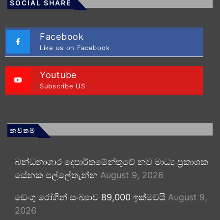
SOCIAL SHARE
Facebook
Like us on Facebook
Youtube
Subscribe US
නවතම
බන්ධනාගාර දෙපාර්තමේන්තුවේ නව මාධ්‍ය ප්‍රකාශක
සේනක පල්ලේතැන්න
August 9, 2026
ඩෙංගු රෝගීන් සංඛ්‍යාව 89,000 ඉක්මවයි
August 9,
2026