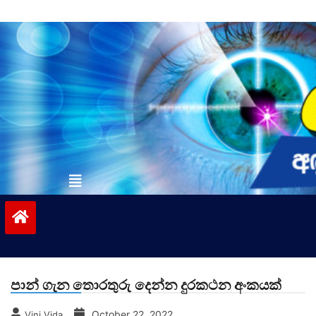
Skip
to
content
vinivida.lk
පාන් ගැන තොරතුරු දෙන්න දුරකථන අංකයක්
October 22, 2022
Vini Vida