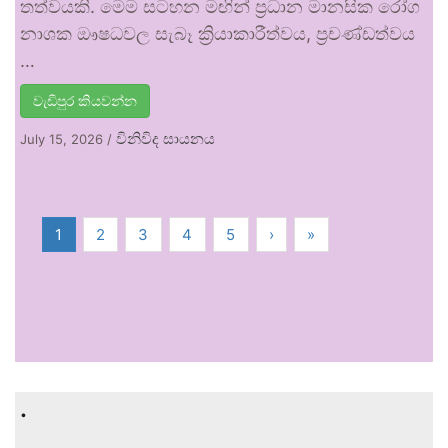
තත්වයකි. මෙම සටහන මඟින් ප්‍රධාන මානසික රෝග
නාශක ඖෂධවල සැබෑ ක්‍රියාකාරීත්වය, ප්‍රචණ්ඩත්වය
…
වැඩිපුර කියවන්න
විනිවිද සායනය
July 15, 2026
/
1
2
3
4
5
›
»
.