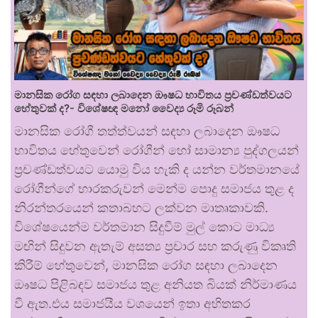
මානසික රෝග සඳහා ලබාදෙන ඖෂධ භාවිතය ප්‍රචණ්ඩත්වයට
හේතුවක් ද?- විශේෂඥ මනෝ වෛද්‍ය රූමි රූබන්
මානසික රෝගී තත්ත්වයන් සඳහා ලබාදෙන ඖෂධ
භාවිතය හේතුවෙන් රෝගීන් හෝ සාමාන්‍ය පුද්ගලයන්
ප්‍රචණ්ඩත්වයට යොමු විය හැකි ද යන්න වර්තමානයේ
රෝගීන්ගේ භාරකරුවන් මෙන්ම පොදු සමාජය තුළ ද
නිරන්තරයෙන් කතාබහට ලක්වන මාතෘකාවකි.
විශේෂයෙන්ම වර්තමාන සිදුවීම් මුල් කොට මාධ්‍ය
මඟින් සිදුවන ඇතැම් අසත්‍ය ප්‍රචාර සහ කරුණු විකෘති
කිරීම් හේතුවෙන්, මානසික රෝග සඳහා ලබාදෙන
ඖෂධ පිළිබඳව සමාජය තුළ අනියත බියක් නිර්මාණය
වී ඇත.එය සමාජයීය වශයෙන් ඉතා අහිතකර