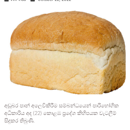
අඩුබර පාන් අලෙවිකිරීම සම්බන්ධයෙන් පාරිභෝගික
අධිකාරිය අද (22) කොළඹ ප්‍රදේශ කිහිපයක වැටලීම්
සිදුකර තිබුණි.