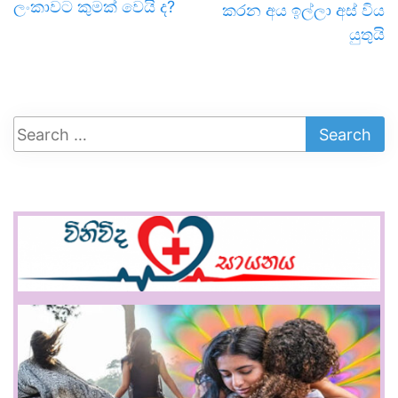
ලංකාවට කුමක් වෙයි ද?
කරන අය ඉල්ලා අස් විය
යුතුයි