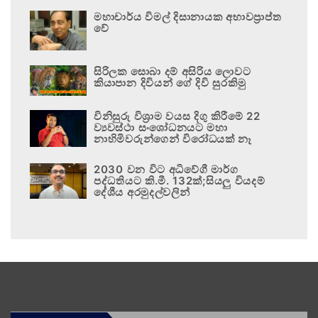
මහාචාර්ය විමල් දිසානායක අභාවප්‍රාප්ත
වේ
සිරිලක සොබා දම් අසිරිය ලොවට
කියාපාන දිවියන් ගේ දිවි සුරකිමු
විනිසුරු විශ්‍රාම වයස දිගු කිරීමේ 22
ව්‍යවස්ථා සංශෝධනයට මහා
නාහිමිවරුන්ගෙන් විරෝධයක් නෑ
2030 වන විට අධිවේගී මාර්ග
පද්ධතියට කි.මී. 132ක්;සියලු වියදම්
දේශීය අරමුදල්වලින්