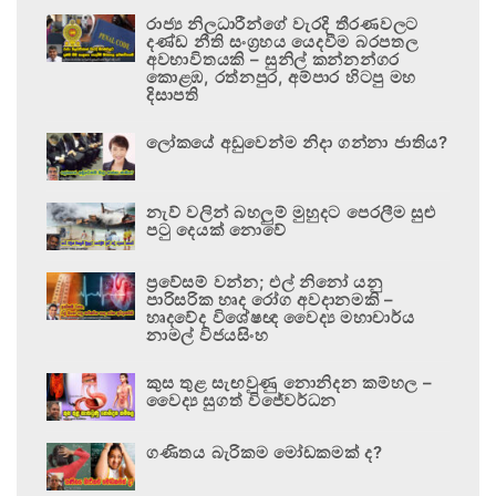
රාජ්‍ය නිලධාරීන්ගේ වැරදි තීරණවලට
දණ්ඩ නීති සංග්‍රහය යෙදවීම බරපතල
අවභාවිතයකි – සුනිල් කන්නන්ගර
කොළඹ, රත්නපුර, අම්පාර හිටපු මහ
දිසාපති
ලෝකයේ අඩුවෙන්ම නිදා ගන්නා ජාතිය?
නැව් වලින් බහලුම් මුහුදට පෙරලීම සුළු
පටු දෙයක් නොවේ
ප්‍රවේසම් වන්න; එල් නිනෝ යනු
පාරිසරික හෘද රෝග අවදානමකි –
හෘදවේද විශේෂඥ වෛද්‍ය මහාචාර්ය
නාමල් විජයසිංහ
කුස තුළ සැඟවුණු නොනිදන කම්හල –
වෛද්‍ය සුගත් විජේවර්ධන
ගණිතය බැරිකම මෝඩකමක් ද?