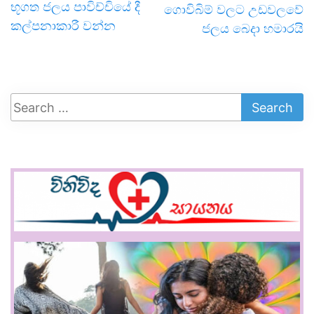
භූගත ජලය පාවිච්චියේ දී
ගොවිබිම් වලට උඩවලවේ
කල්පනාකාරී වන්න
ජලය බෙදා හමාරයි