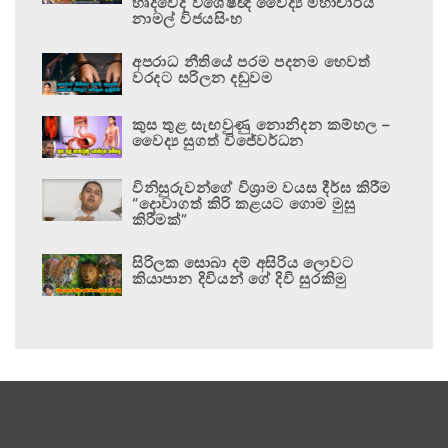
හෘදවේද විශේෂඥ වෛද්‍ය මහාචාර්ය
නාමල් විජයසිංහ
අපරාධ නීතියේ පරම පදනම හෙවත්
වරදට සරිලන දඬුවම
කුස තුළ සැඟවුණු නොනිදන කම්හල –
වෛද්‍ය සුගත් විජේවර්ධන
විනිසුරුවන්ගේ විශ්‍රාම වයස දීර්ඝ කිරීම
“දොවාගත් කිරි කළයට ගොම මුසු
කිරීමක්”
සිරිලක සොබා දම් අසිරිය ලොවට
කියාපාන දිවියන් ගේ දිවි සුරකිමු