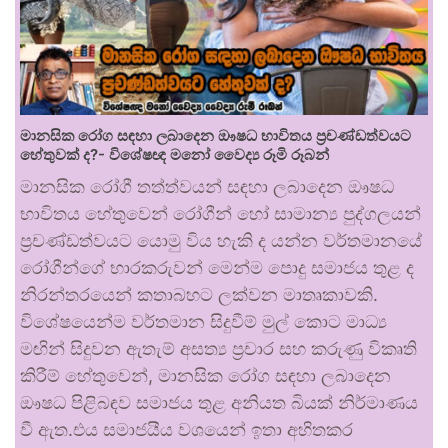
මානසික රෝග සඳහා ලබාදෙන ඖෂධ භාවිතය ප්‍රචණ්ඩත්වයට
හේතුවක් ද?- විශේෂඥ මනෝ වෛද්‍ය රූමි රූබන්
මානසික රෝගී තත්ත්වයන් සඳහා ලබාදෙන ඖෂධ
භාවිතය හේතුවෙන් රෝගීන් හෝ සාමාන්‍ය පුද්ගලයන්
ප්‍රචණ්ඩත්වයට යොමු විය හැකි ද යන්න වර්තමානයේ
රෝගීන්ගේ භාරකරුවන් මෙන්ම පොදු සමාජය තුළ ද
නිරන්තරයෙන් කතාබහට ලක්වන මාතෘකාවකි.
විශේෂයෙන්ම වර්තමාන සිදුවීම් මුල් කොට මාධ්‍ය
මඟින් සිදුවන ඇතැම් අසත්‍ය ප්‍රචාර සහ කරුණු විකෘති
කිරීම් හේතුවෙන්, මානසික රෝග සඳහා ලබාදෙන
ඖෂධ පිළිබඳව සමාජය තුළ අනියත බියක් නිර්මාණය
වී ඇත.එය සමාජයීය වශයෙන් ඉතා අහිතකර