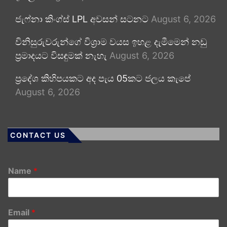
ජැෆ්නා කිංග්ස් LPL අවසන් සටනට
August 6, 2026
විනිසුරුවරුන්ගේ විශ්‍රාම වයස ඉහළ දැමීමෙන් නඩු
ප්‍රමාදයට විසඳුමක් නැහැ
August 6, 2026
ප්‍රදේශ කිහිපයකට අද පැය 05කට ජලය කැපේ
August 6, 2026
CONTACT US
Name
*
Email
*