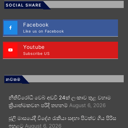
SOCIAL SHARE
Facebook
Like us on Facebook
Youtube
Subscribe US
නවතම
නීතිවිරෝධී වෙබ් අඩවි 24ක් ලංකාව තුළ වහාම
ක්‍රියාත්මකවන පරිදි තහනම්
August 6, 2026
ජූලි මාසයේදී විදේශ රැකියා සඳහා පිටත්ව ගිය පිරිස
ඉහළට
August 6, 2026