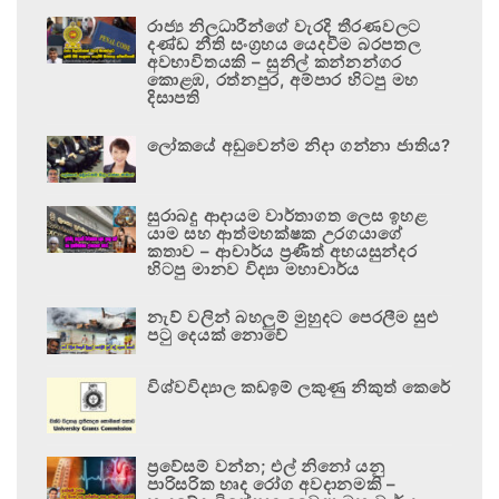
රාජ්‍ය නිලධාරීන්ගේ වැරදි තීරණවලට
දණ්ඩ නීති සංග්‍රහය යෙදවීම බරපතල
අවභාවිතයකි – සුනිල් කන්නන්ගර
කොළඹ, රත්නපුර, අම්පාර හිටපු මහ
දිසාපති
ලෝකයේ අඩුවෙන්ම නිදා ගන්නා ජාතිය?
සුරාබදු ආදායම වාර්තාගත ලෙස ඉහළ
යාම සහ ආත්මභක්ෂක උරගයාගේ
කතාව – ආචාර්ය ප්‍රණීත් අභයසුන්දර
හිටපු මානව විද්‍යා මහාචාර්ය
නැව් වලින් බහලුම් මුහුදට පෙරලීම සුළු
පටු දෙයක් නොවේ
විශ්වවිද්‍යාල කඩඉම් ලකුණු නිකුත් කෙරේ
ප්‍රවේසම් වන්න; එල් නිනෝ යනු
පාරිසරික හෘද රෝග අවදානමකි –