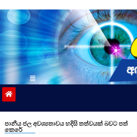
Skip
to
content
vinivida.lk
පානීය ජල අවශ්‍යතාවය හදිසි තත්වයක් බවට පත්
කෙරේ