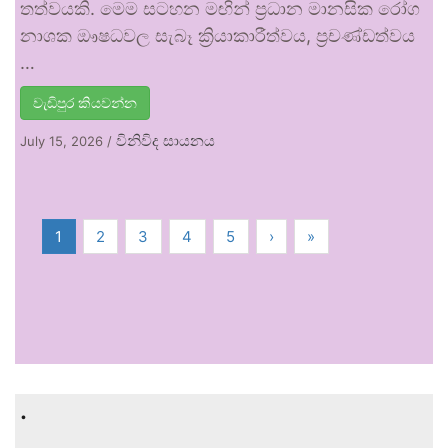
තත්වයකි. මෙම සටහන මඟින් ප්‍රධාන මානසික රෝග
නාශක ඖෂධවල සැබෑ ක්‍රියාකාරීත්වය, ප්‍රචණ්ඩත්වය
…
වැඩිපුර කියවන්න
විනිවිද සායනය
July 15, 2026
/
1
2
3
4
5
›
»
.