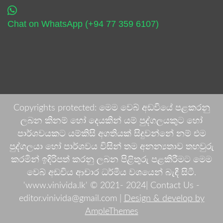
Chat on WhatsApp (+94 77 359 6107)
Copyrights protected: මෙම වෙබ් අඩවියේ පළකරනු
ලබන කිනම් හෝ දෙයකින් යම් පුද්ගලයකුට හෝ
පාර්ශවයකට යම්කිසි අගතියක් සිදුවන්නේ නම් එම
පුද්ගලයා හෝ පාර්ශවය විසින් තම අනන්‍යතාව තහවුරු
කරමින් ඉදිරිපත් කරනු ලබන පිළිතුරු පළකිරීමට මෙම
වෙබ් අඩවිය ආචාර ධර්මීය වශයෙන් බැඳී සිටී.
'www.vinivida.lk' © 2021- 2024| Contact Us -
editor.vinivida@gmail.com |
Design & develop by
AmpleThemes