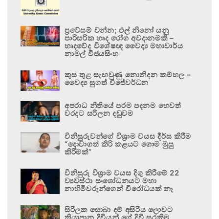
ප්‍රවේසම් වන්න; එල් නිනෝ යනු
පාරිසරික හෘද රෝග අවදානමකි –
හෘදවේද විශේෂඥ වෛද්‍ය මහාචාර්ය
නාමල් විජයසිංහ
කුස තුළ සැඟවුණු නොනිදන කම්හල –
වෛද්‍ය සුගත් විජේවර්ධන
අපරාධ නීතියේ පරම පදනම හෙවත්
වරදට සරිලන දඬුවම
විනිසුරුවන්ගේ විශ්‍රාම වයස දීර්ඝ කිරීම
“දොවාගත් කිරි කළයට ගොම මුසු
කිරීමක්”
විනිසුරු විශ්‍රාම වයස දිගු කිරීමේ 22
ව්‍යවස්ථා සංශෝධනයට මහා
නාහිමිවරුන්ගෙන් විරෝධයක් නෑ
සිරිලක සොබා දම් අසිරිය ලොවට
කියාපාන දිවියන් ගේ දිවි සුරකිමු