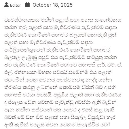
October 18, 2025
Editor
ව්‍යවස්ථාදායකය මඟින් පළාත් සභා පනත සංශෝධනය
කරන තුරු පළාත් සභා මැතිවරණය පැවැත්වීම සඳහා
මැතිවරණ කොමිෂන් සභාවට බලයක් නොමැති මුත්
පළාත් සභා මැතිවරණය පැවැත්වීම සඳහා
පාර්ලිමේන්තුවෙන් මැතිවරණ කොමිෂන් සභාවට
බලතල ලැබුණු පසුව එය පැවැත්වීමට කටයුතු කරන
බව මැතිවරණ කොමිෂන් සභාවේ සභාපති ආර්. එම්. ඒ.
එල්. රත්නායක මහතා පවසයි.එමෙන්ම එය පළාත්
මට්ටමින් වෙන වෙනම පවත්වනවාද නැද්ද යන්න
තීරණය කරනු ලබන්නේ කොමිසම විසින් බව ද එහි
සභාපති වරයා පවසයි..පසුගිය පළාත් සභා මැතිවරණය
ද එලෙස වෙන වෙනම පැවැත්වූ අවස්ථා ඇති බැවින්
පැන නඟින තත්වයන් මත මෙවර ද එසේ කළ හැකි
බවත් මේ වන විට පළාත් සභා සියල්ල විසුරුවා හැර
ඇති බැවින් එලෙස වෙන වෙනම පැවැත්වීම හෝ