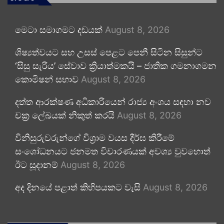
මෙටා සමාගමට දඩයක්
August 8, 2026
ශිෂ්‍යත්වයට සහ උසස් පෙළට පෙනී සිටින සිසුන්ට
‘සිසු සැරිය’ සේවාව ක්‍රියාත්මකයි – ජාතික ගමනාගමන
කොමිෂන් සභාව
August 8, 2026
දත්ත ආරක්ෂණ අධිකාරියෙන් රාජ්‍ය අංශය සඳහා නව
චක්‍ර ලේඛයක් නිකුත් කරයි
August 8, 2026
විනිසුරුවරුන්ගේ විශ්‍රාම වයස දීර්ඝ කිරීමේ
සංශෝධනයට ජනමත විචාරණයක් අවශ්‍ය වුවහොත්
ඊට සූදානම්
August 8, 2026
අද දිනයේ පළාත් කිහිපයකට වැසි
August 8, 2026