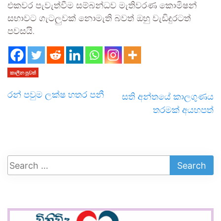
එකවර පැවැත්වීම සම්බන්ධව මැතිවරණ කොමිෂන්
සභාවට ගැටලුවක් නොමැති බවත් ඔහු වැඩිදුරටත්
පවසයි.
කාලීන පුවත්
රන් පවුම ලක්ෂ හතර පනී
සති අන්තයේ කාලගුණය
තරමක් අයහපත්