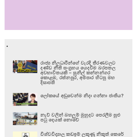
.
රාජ්‍ය නිලධාරීන්ගේ වැරදි තීරණවලට
දණ්ඩ නීති සංග්‍රහය යෙදවීම බරපතල
අවභාවිතයකි – සුනිල් කන්නන්ගර
කොළඹ, රත්නපුර, අම්පාර හිටපු මහ
දිසාපති
ලෝකයේ අඩුවෙන්ම නිදා ගන්නා ජාතිය?
නැව් වලින් බහලුම් මුහුදට පෙරලීම සුළු
පටු දෙයක් නොවේ
විශ්වවිද්‍යාල කඩඉම් ලකුණු නිකුත් කෙරේ