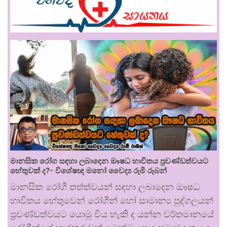
මානසික රෝග සඳහා ලබාදෙන ඖෂධ භාවිතය ප්‍රචණ්ඩත්වයට
හේතුවක් ද?- විශේෂඥ මනෝ වෛද්‍ය රූමි රූබන්
මානසික රෝගී තත්ත්වයන් සඳහා ලබාදෙන ඖෂධ
භාවිතය හේතුවෙන් රෝගීන් හෝ සාමාන්‍ය පුද්ගලයන්
ප්‍රචණ්ඩත්වයට යොමු විය හැකි ද යන්න වර්තමානයේ