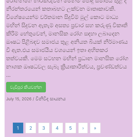
රෝගීන්ගේ භාරකරුවන් මෙන්ම පොදු සමාජය තුළ ද
නිරන්තරයෙන් කතාබහට ලක්වන මාතෘකාවකි.
විශේෂයෙන්ම වර්තමාන සිදුවීම් මුල් කොට මාධ්‍ය
මඟින් සිදුවන ඇතැම් අසත්‍ය ප්‍රචාර සහ කරුණු විකෘති
කිරීම් හේතුවෙන්, මානසික රෝග සඳහා ලබාදෙන
ඖෂධ පිළිබඳව සමාජය තුළ අනියත බියක් නිර්මාණය
වී ඇත.එය සමාජයීය වශයෙන් ඉතා අහිතකර
තත්වයකි. මෙම සටහන මඟින් ප්‍රධාන මානසික රෝග
නාශක ඖෂධවල සැබෑ ක්‍රියාකාරීත්වය, ප්‍රචණ්ඩත්වය
…
වැඩිපුර කියවන්න
විනිවිද සායනය
July 15, 2026
/
1
2
3
4
5
›
»