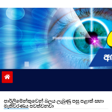
Skip
to
content
vinivida.lk
පාර්ලිමේන්තුවෙන් බලය ලැබුණු පසු පළාත් සභා
මැතිවරණය පවත්වනවා