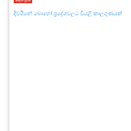
කාලීන පුවත්
දිවයිනේ බොහෝ ප්‍රදේශවලට වියළි කාලගුණයක්