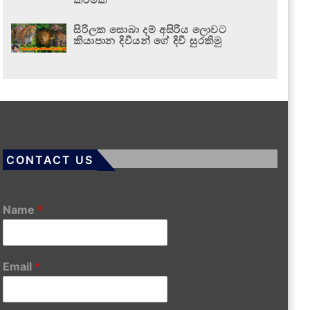
සිරිලක සොබා දම් අසිරිය ලොවට
කියාපාන දිවියන් ගේ දිවි සුරකිමු
CONTACT US
Name
*
Email
*