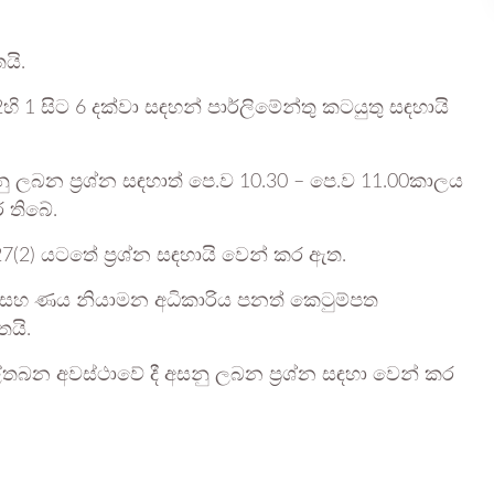
යි.
ි 1 සිට 6 දක්වා සඳහන් පාර්ලිමේන්තු කටයුතු සඳහායි
සනු ලබන ප්‍රශ්න සඳහාත් පෙ.ව 10.30 – පෙ.ව 11.00කාලය
 තිබේ.
7(2) යටතේ ප්‍රශ්න සඳහායි වෙන් කර ඇත.
ූල්‍ය සහ ණය නියාමන අධිකාරිය පනත් කෙටුම්පත
තයි.
්තබන අවස්ථාවේ දී අසනු ලබන ප්‍රශ්න සඳහා වෙන් කර