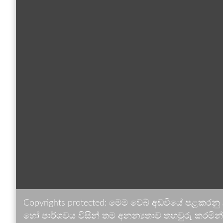
Copyrights protected: මෙම වෙබ් අඩවියේ පළකරනු
හෝ පාර්ශවය විසින් තම අනන්‍යතාව තහවුරු කරමින් ඉ