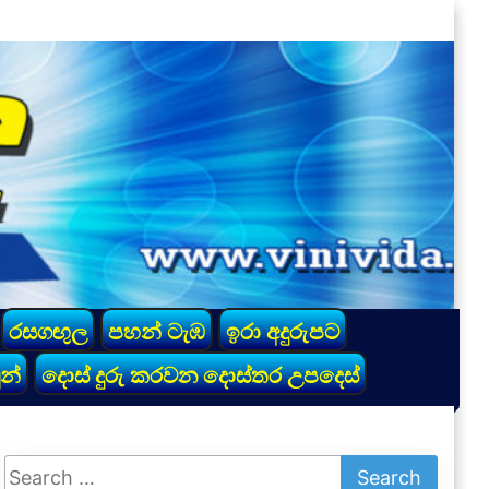
රසගඟුල
පහන් ටැඹ
ඉරා අදුරුපට
න්
දොස් දුරු කරවන දොස්තර උපදෙස්