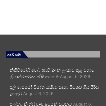
නවතම
නීතිවිරෝධී වෙබ් අඩවි 24ක් ලංකාව තුළ වහාම
ක්‍රියාත්මකවන පරිදි තහනම්
August 6, 2026
ජූලි මාසයේදී විදේශ රැකියා සඳහා පිටත්ව ගිය පිරිස
ඉහළට
August 6, 2026
ජැෆ්නා කිංග්ස් LPL අවසන් සටනට
August 6,