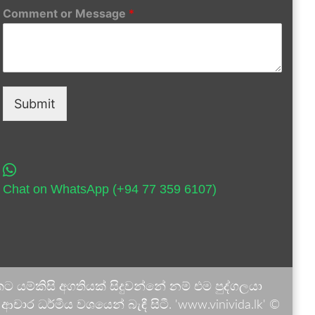
Comment or Message
*
Submit
Chat on WhatsApp (+94 77 359 6107)
 යම්කිසි අගතියක් සිදුවන්නේ නම් එම පුද්ගලයා
ාර ධර්මීය වශයෙන් බැඳී සිටී. 'www.vinivida.lk' ©