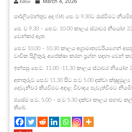
March 4, 2026
Editor
පාර්ලිමේන්තුව අද (04) පෙ. ව 9.30ට රැස්වීමට නියමිත
පෙ. ව 9.30 – පෙ.ව. 10.00 කාලය ස්ථාවර නියෝග 22හ
වෙන්කර ඇත.
පෙ.ව 10.00 – 10.30 කාලය අග්‍රාමාත්‍යවරියගෙන් අ
වාචික පිළිතුරු අපේක්ෂා කරන ප්‍රශ්න සඳහා වෙන් කර
ඉන්පසු පෙ.ව. 11.00 -11.30 කාලය ස්ථාවර නියෝග 2
අනතුරුව පෙ.ව 11.30 සිට ප.ව 5.00 දක්වා ක්ෂුද්‍රම
දෙවැනිවර කියවීමට අදාළ විවාදය පැවැත්වීමට නියමි
එසේම ප.ව. 5.00 – ප.ව 5.30 දක්වා කාලය සභාව කල
තිබේ.