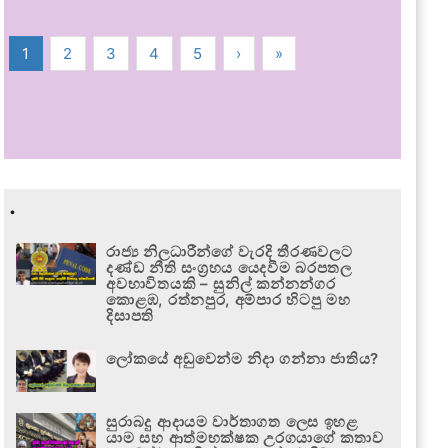
1
2
3
4
5
›
»
.
රාජ්‍ය නිලධාරීන්ගේ වැරදි තීරණවලට
දණ්ඩ නීති සංග්‍රහය යෙදවීම බරපතල
අවභාවිතයකි – සුනිල් කන්නන්ගර
කොළඹ, රත්නපුර, අම්පාර හිටපු මහ
දිසාපති
ලෝකයේ අඩුවෙන්ම නිදා ගන්නා ජාතිය?
සුරාබදු ආදායම වාර්තාගත ලෙස ඉහළ
යාම සහ ආත්මභක්ෂක උරගයාගේ කතාව