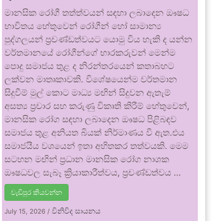
මානසික රෝගී තත්ත්වයන් සඳහා ලබාදෙන ඖෂධ
භාවිතය හේතුවෙන් රෝගීන් හෝ සාමාන්‍ය
පුද්ගලයන් ප්‍රචණ්ඩත්වයට යොමු විය හැකි ද යන්න
වර්තමානයේ රෝගීන්ගේ භාරකරුවන් මෙන්ම
පොදු සමාජය තුළ ද නිරන්තරයෙන් කතාබහට
ලක්වන මාතෘකාවකි. විශේෂයෙන්ම වර්තමාන
සිදුවීම් මුල් කොට මාධ්‍ය මඟින් සිදුවන ඇතැම්
අසත්‍ය ප්‍රචාර සහ කරුණු විකෘති කිරීම් හේතුවෙන්,
මානසික රෝග සඳහා ලබාදෙන ඖෂධ පිළිබඳව
සමාජය තුළ අනියත බියක් නිර්මාණය වී ඇත.එය
සමාජයීය වශයෙන් ඉතා අහිතකර තත්වයකි. මෙම
සටහන මඟින් ප්‍රධාන මානසික රෝග නාශක
ඖෂධවල සැබෑ ක්‍රියාකාරීත්වය, ප්‍රචණ්ඩත්වය …
වැඩිපුර කියවන්න
විනිවිද සායනය
July 15, 2026
/