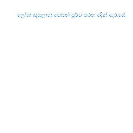
ලෝක කුසලාන අවසන් පූර්ව තරඟ අදින් ඇරැඹේ