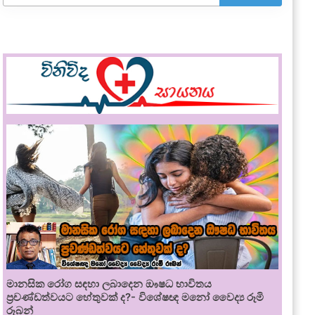
මානසික රෝග සඳහා ලබාදෙන ඖෂධ භාවිතය
ප්‍රචණ්ඩත්වයට හේතුවක් ද?- විශේෂඥ මනෝ වෛද්‍ය රූමි
රූබන්