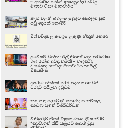
– ආචාර්ය ප්‍රණීත් අභයසුන්දර හිටපු
මානව විද්‍යා මහාචාර්ය
නැව් වලින් බහලුම් මුහුදට පෙරලීම සුළු
පටු දෙයක් නොවේ
විශ්වවිද්‍යාල කඩඉම් ලකුණු නිකුත් කෙරේ
ප්‍රවේසම් වන්න; එල් නිනෝ යනු පාරිසරික
හෘද රෝග අවදානමකි – හෘදවේද
විශේෂඥ වෛද්‍ය මහාචාර්ය නාමල්
විජයසිංහ
අපරාධ නීතියේ පරම පදනම හෙවත්
වරදට සරිලන දඬුවම
කුස තුළ සැඟවුණු නොනිදන කම්හල –
වෛද්‍ය සුගත් විජේවර්ධන
විනිසුරුවන්ගේ විශ්‍රාම වයස දීර්ඝ කිරීම
“දොවාගත් කිරි කළයට ගොම මුසු
කිරීමක්”