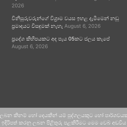
2026
විනිසුරුවරුන්ගේ විශ්‍රාම වයස ඉහළ දැමීමෙන් නඩු
ප්‍රමාදයට විසඳුමක් නැහැ
August 6, 2026
ප්‍රදේශ කිහිපයකට අද පැය 05කට ජලය කැපේ
August 6, 2026
 ලබන කිනම් හෝ දෙයකින් යම් පුද්ගලයකුට හෝ පාර්ශවයකට
දිරිපත් කරනු ලබන පිළිතුරු පළකිරීමට මෙම වෙබ් අඩවිය ආච