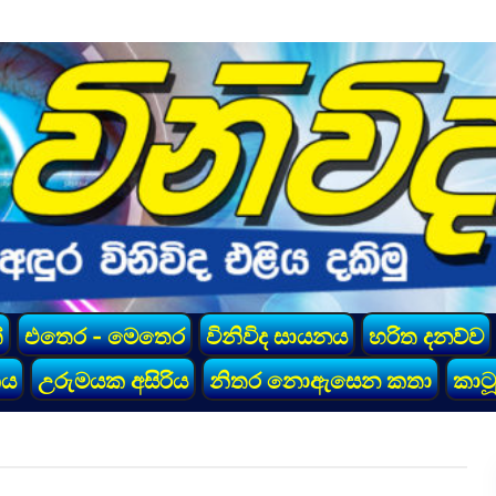
්
එතෙර - මෙතෙර
විනිවිද සායනය
හරිත දනව්ව
කය
උරුමයක අසිරිය
නිතර නොඇසෙන කතා
කාටූ