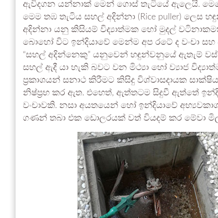
ඇවිදගන යන්නාක් මෙන් ගොස් තැටියේ ඇලෙයි. මෙස
මෙම තඹ තැටිය සහල් අදින්නා (Rice puller) ලෙස හ
අදින්නා යනු කිසියම් විද්‍යාත්මක හෝ මුදල් වටින
බොහෝ විට ඉන්දියාවේ මෙන්ම අප රටේ ද වංචා සහ ව
“සහල් අදින්නෙකු” යනුවෙන් හඳුන්වනුයේ ඇතැම් ව
සහල් ඇදී යා හැකි බවට වන මිථ්‍යා හෝ ව්‍යාජ විද්‍
ප්‍රකාශයන් සනාථ කිරීමට කිසිදු විශ්වාසදායක සාක
නිෂ්ප්‍රභ කර ඇත. එහෙත්, ඇත්තටම සිදුවී ඇත්තේ ඉන
වංචාවකි. නසා අයතයෙන් හෝ ඉන්දියාවේ අභ්‍යව
ගණන් තබා එක ඩොලරයක් වත් වියදම් කර මේවා මි