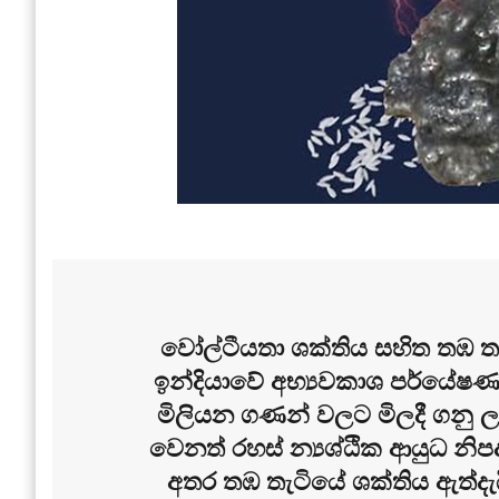
වෝල්ටීයතා ශක්තිය සහිත තඹ
ඉන්දියාවේ අභ්‍යවකාශ පර්යේෂ
මිලියන ගණන් වලට මිලදී ගනු ලැ
වෙනත් රහස් න්‍යශ්ඨික ආයුධ නිප
අතර තඹ තැටියේ ශක්තිය ඇත්දැයි