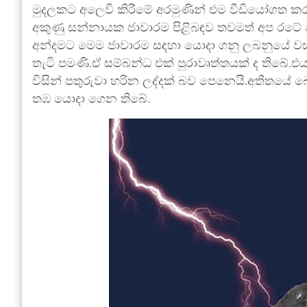
මුදලකට අලෙවි කිරීමේ අරමුණින් එම වීඩියෝගත ක
අකුණු සන්නායක ජාවාරම පිළිබඳව තවමත් අප රට
අන්දමට මෙම ජාවාරම සඳහා යොදා ගනු ලබනුයේ ව
තැටි පමණි.ඒ සම්බන්ධ එක් පුරාවෘත්තයක් ද තිබේ.
විසින් පතුරුවා හරින ලද්දක් බව පෙනෙයි.අතීතයේ බොහ
තඹ යොදා ගෙන තිබේ.