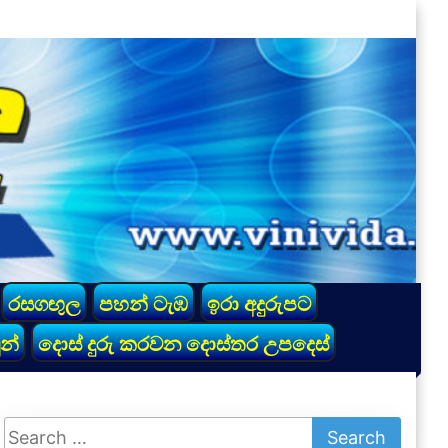
රසගඟුල
පහන් ටැඹ
ඉරා අදුරුපට
න්
දොස් දුරු කරවන දොස්තර උපදෙස්