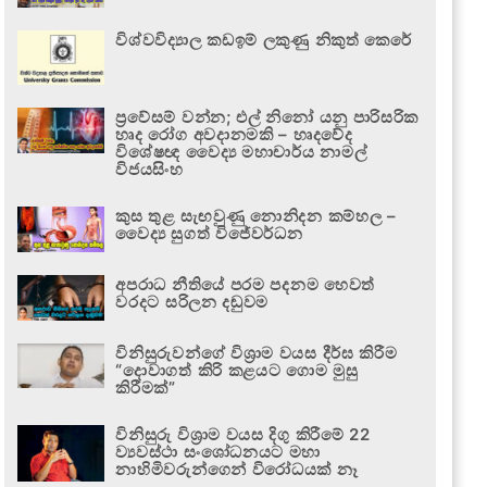
විශ්වවිද්‍යාල කඩඉම් ලකුණු නිකුත් කෙරේ
ප්‍රවේසම් වන්න; එල් නිනෝ යනු පාරිසරික
හෘද රෝග අවදානමකි – හෘදවේද
විශේෂඥ වෛද්‍ය මහාචාර්ය නාමල්
විජයසිංහ
කුස තුළ සැඟවුණු නොනිදන කම්හල –
වෛද්‍ය සුගත් විජේවර්ධන
අපරාධ නීතියේ පරම පදනම හෙවත්
වරදට සරිලන දඬුවම
විනිසුරුවන්ගේ විශ්‍රාම වයස දීර්ඝ කිරීම
“දොවාගත් කිරි කළයට ගොම මුසු
කිරීමක්”
විනිසුරු විශ්‍රාම වයස දිගු කිරීමේ 22
ව්‍යවස්ථා සංශෝධනයට මහා
නාහිමිවරුන්ගෙන් විරෝධයක් නෑ