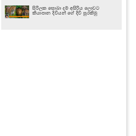
සිරිලක සොබා දම් අසිරිය ලොවට
කියාපාන දිවියන් ගේ දිවි සුරකිමු