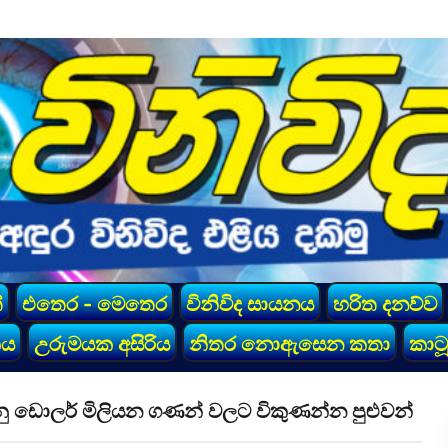
්
එතෙර - මෙතෙර
විනිවිද සායනය
හරිත දනව්ව
කය
උරුමයක අසිරිය
නිතර නොඇසෙන කතා
කාටූ
ු ඩොලර් මිලියන ගණන් වලට විකුණන්න පුළුවන්