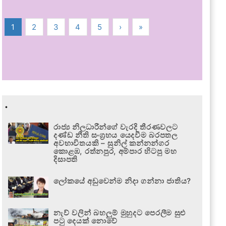
1
2
3
4
5
›
»
.
රාජ්‍ය නිලධාරීන්ගේ වැරදි තීරණවලට
දණ්ඩ නීති සංග්‍රහය යෙදවීම බරපතල
අවභාවිතයකි – සුනිල් කන්නන්ගර
කොළඹ, රත්නපුර, අම්පාර හිටපු මහ
දිසාපති
ලෝකයේ අඩුවෙන්ම නිදා ගන්නා ජාතිය?
නැව් වලින් බහලුම් මුහුදට පෙරලීම සුළු
පටු දෙයක් නොවේ