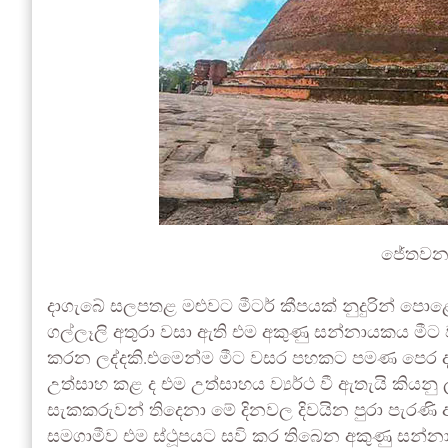
ජේතවනා
දාගැබේ සලපතළ මළුවට මීටර් කීපයක් නුදුරින් පො
ගල්ලෑලි අතුරා වසා ඇති එම අකුණු සන්නායකය 
කරන ලද්දකි.එමෙන්ම මීට වසර පහකට පමණ පෙර ද 
උත්සාහ කළ ද එම උත්සාහය ව්‍යර්ථ වී ඇතැයි කියනු
සැකකරුවන් තිදෙනා මේ දිනවල දිවයින පුරා පැරණි
සමගාමීව එම ස්ථූපයට සවි කර තිබෙන අකුණු සන්න