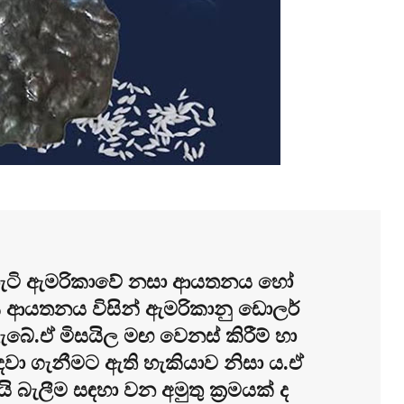
 තැටි ඇමරිකාවේ නසා ආයතනය හෝ
ණ ආයතනය විසින් ඇමරිකානු ඩොලර්
බේ.ඒ මිසයිල මඟ වෙනස් කිරීම් හා
දවා ගැනීමට ඇති හැකියාව නිසා ය.ඒ
 බැලීම සඳහා වන අමුතු ක්‍රමයක් ද