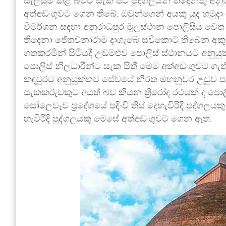
සැලසුම් කළ බවට සැක පිට පුද්ගලයන් තිදෙනකු අනු
අත්අඩංගුවට ගෙන තිබේ. ඔවුන්ගෙන් අයකු යුද හමුදා
විමර්ශන සඳහා අනුරාධපුර මූලස්ථාන පොලිසිය වෙත
තිදෙනා ජේතවනාරාම දාගැබේ සවිකොට තිබෙන අක
ගතකරමින් සිටියදී උඩමළුව පොලිස් ස්ථානයට අනුයු
පොලිස් නිලධාරීන්ට සැක සිතී මෙම අත්අඩංගුවට ගැනී
කඳවුරට අනුයුක්තව සේවයේ නිරත මහනුවර උඩුව පදිංචි 
සැකකරුවකුට අයත් බව කියන ත්‍රිරෝද රථයක් ද ප
සෝලෙවැව ප්‍රදේශයේ පදිංචි තිස් දෙහැවිරිදි පුද්ගලය
හැවිරිදි පුද්ගලයකු මෙසේ අත්අඩංගුවට ගෙන ඇත.