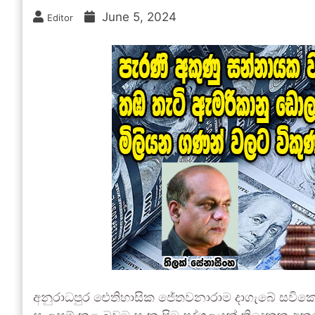
June 5, 2024
Editor
අනුරාධපුර ඓතිහාසික ජේතවනාරාම දාගැබේ සවි