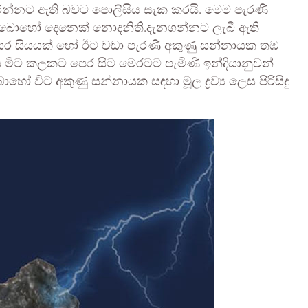
රන්නට ඇති බවට පොලිසිය සැක කරයි. මෙම පැරණි
ේ බොහෝ දෙනෙක් නොදනිති.දැනගන්නට ලැබී ඇති
සර සියයක් හෝ ඊට වඩා පැරණි අකුණු සන්නායක තඹ
එය මීට කලකට පෙර සිට මෙරටට පැමිණි ඉන්දියානුවන්
ෝ විට අකුණු සන්නායක සඳහා මූල ද්‍රව්‍ය ලෙස පිරිසිදු