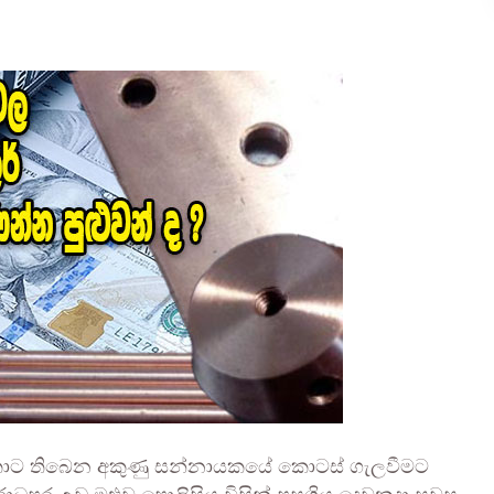
කොට තිබෙන අකුණු සන්නායකයේ කොටස් ගැලවීමට