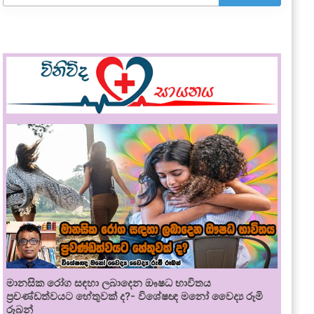
මානසික රෝග සඳහා ලබාදෙන ඖෂධ භාවිතය
ප්‍රචණ්ඩත්වයට හේතුවක් ද?- විශේෂඥ මනෝ වෛද්‍ය රූමි
රූබන්