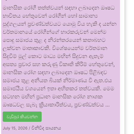
මානසික රෝගී තත්ත්වයන් සඳහා ලබාදෙන ඖෂධ
භාවිතය හේතුවෙන් රෝගීන් හෝ සාමාන්‍ය
පුද්ගලයන් ප්‍රචණ්ඩත්වයට යොමු විය හැකි ද යන්න
වර්තමානයේ රෝගීන්ගේ භාරකරුවන් මෙන්ම
පොදු සමාජය තුළ ද නිරන්තරයෙන් කතාබහට
ලක්වන මාතෘකාවකි. විශේෂයෙන්ම වර්තමාන
සිදුවීම් මුල් කොට මාධ්‍ය මඟින් සිදුවන ඇතැම්
අසත්‍ය ප්‍රචාර සහ කරුණු විකෘති කිරීම් හේතුවෙන්,
මානසික රෝග සඳහා ලබාදෙන ඖෂධ පිළිබඳව
සමාජය තුළ අනියත බියක් නිර්මාණය වී ඇත.එය
සමාජයීය වශයෙන් ඉතා අහිතකර තත්වයකි. මෙම
සටහන මඟින් ප්‍රධාන මානසික රෝග නාශක
ඖෂධවල සැබෑ ක්‍රියාකාරීත්වය, ප්‍රචණ්ඩත්වය …
වැඩිපුර කියවන්න
විනිවිද සායනය
July 15, 2026
/