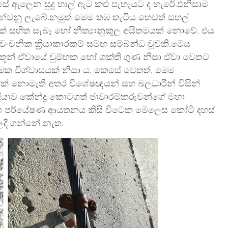
ේ ඇලෙන සුදු හාල් ඇට කළු පැහැයට ද හැරේ.එනිසාම
ඳුන්වනු ලැබේ.නමුත් මෙම තඹ තැටිය හෙවත් සහල්
ාකමක් සහිත සැබෑ හෝ නීත්‍යානුකූල අයිතමයක් නොවේ. එය
ංචනික ක්‍රියාකාරකම් සමඟ සම්බන්ධ වූවකි.මෙය
ස්තූන් ඒවායේ චුම්භක හෝ ශක්ති ගුණ නිසා ඒවා වෙතට
යාත්මක විශ්වාසයක් නිසා ය. කෙසේ වෙතත්, මෙම
්ෂියක් නොමැති අතර විශේෂඥයන් සහ බලධාරීන් විසින්
්දියාව කේන්ද්‍ර කොටගත් ජාවාරම්කරුවන්ගේ මහා
කාශ පර්යේෂණ ආයතනය කිසි විටෙක මෙලෙස කෝටි දහස්
ලදී ගන්නේ නැත.