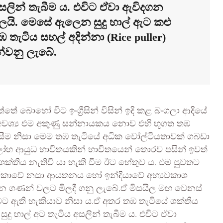
 අසලින් තැබීම ය. එවිට ඒවා ඇවිදගන
යි. මෙසේ ඇලෙන සුදු හාල් ඇට කළු
ැටිය සහල් අදින්නා (Rice puller)
්වනු ලැබේ.
 බොහෝ විට ඉංග්‍රීසින් විසින් ඉදි කළ බංගලා ආදියේ
 අවශ්‍ය එම අකුණු සන්නායකය නොව එහි භූගත තඹ
ැසීම නිසා මෙම තඹ තැටියේ අධික වෝල්ටීයතාවක් ගබඩා
ලෝහ ආයුධ භාවිතයකින් භාවිතයෙන් තොරව පසින් ඉවත්
්තිය නැතිවී යා හැකි වීම ඊට හේතුව ය. එම පුවතට
රිකාවේ නසා ආයතනය හෝ ඉන්දියාවේ අභ්‍යවකාශ
න ගණන් වලට මිලදී ගනු ලැබේ.ඒ මිසයිල මඟ වෙනස්
නීමට ඇති හැකියාව නිසා ය.ඒ අතර තඹ තැටියේ ශක්තිය
 සුදු හාල් අට තැටිය අසලින් තැබීම ය. එවිට ඒවා