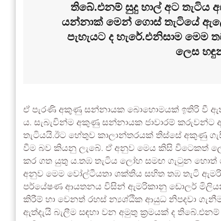
තිබේ.එනම් සුදු හාල් අට තැටිය
යන්නාක් මෙන් ගොස් තැටියේ ඇලෙ
පැහැයට ද හැරේ.එනිසාම මෙම තඹ ත
ලෙස හඳුන
ඒ පැරණි අකුණු සන්නායක බොහොමයක් ඉතිරි වී ඇත්තේ
ය. සැබැවින්ම අකුණු සන්නායක ජාවාරම් කරුවන්ට
තැටියයි.ඊට හේතුව කාලාන්තරයක් තිස්සේ අකුණු ග
වීම බව කියනු ලැබේ. ඒ අනුව මෙය කිසි විටෙකත් 
කර ගත යුතු ය.තඹ තැටිය ලෝහ සමඟ ගැටුන හොත් ශක
අනුව මෙම වෝල්ටීයතා ශක්තිය සහිත තඹ තැටි ඇම
පර්යේෂණ ආයතනය විසින් ඇමරිකානු ඩොලර් මිලිය
කිරීම් හා වෙනත් රහස් න්‍යශ්ඨික ආයුධ නිපදවා ගැ
ඇත්දැයි බැලීම සඳහා වන අමුතු ක්‍රමයක් ද තිබේ.එනම්