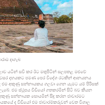
රාම දාගැබ
ළොව යටින් සවි කර ඊට මතුපිටින් සලපතළ මළුවේ
මීට වසර දහයකට පමණ පෙර විදේශ රටකින් ආනයනය
එම අකුණු සන්නායකය ගලවා ගෙන යෑමට යම් පිරිසක්
 ලැබේ. එම ස්ථූපය වීඩියෝ ගතකරමින් සිටි බව කියන
 අකුණු සන්නායක සොයමින් සිදු කරන ජාවාරමට
ායකයේ ද වීඩියෝ එම ජාවාරම්කරුවන් වෙත විශාල