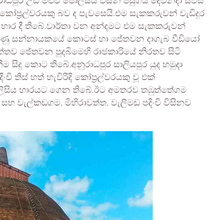
රාධපුර උඩ මළුව පොලිසිය විසින් පසුගිය දෙවනදා සවස
 කෝප්‍රල්වරයකු බව ද පැවසෙයි.එම සැකකරුවන් වැඩිදුර
 භාර දී තිබේ.වාර්තා වන අන්දමට එම සැකකරුවන්
ුණු සන්නායකයේ කොටස් හා ජේතවන දාගැබ වීඩියෝ
ක්තව ජේතවන පුදබිමෙහි රාජකාරියේ නිරතව සිටි
ම සිදු කොට තිබේ.අනුරාධපුර සාලියපුර යුද හමුදා
තිස් හත් හැවිරිදි කෝප්‍රල්වරයකු වූ එක්
ොලිසිය භාරයට ගෙන තිබේ.ඊට අමතරව තඹුත්තේගම
කු සහ වැල්කඩගම, මිහිරාවත්ත, වැලිමඩ පදිංචි විසිනව