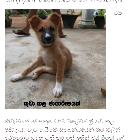
වන දා දක්වා රක්ෂිත බන්ධනාගාර ගත කොට ඇත.
එම
නිවැසියන් පවසනුයේ එම ම්ලේච්ඡ් ක්‍රියාව කළ
පුද්ගලයා වැට මායිමක් සම්බන්ධයෙන් තම කලින්
පරම්පරාව සමඟ ඇති කර ගත් බහින් බස් වීමක් මුල්