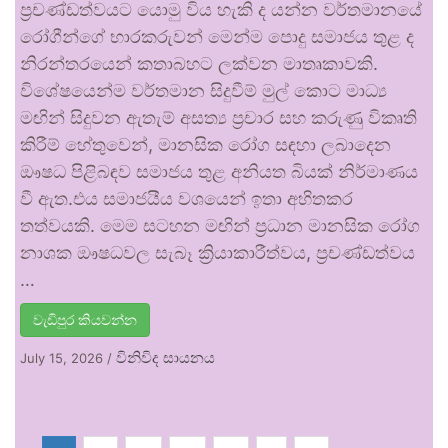
ප්‍රචණ්ඩත්වයට යොමු විය හැකි ද යන්න වර්තමානයේ
රෝගීන්ගේ භාරකරුවන් මෙන්ම පොදු සමාජය තුළ ද
නිරන්තරයෙන් කතාබහට ලක්වන මාතෘකාවකි.
විශේෂයෙන්ම වර්තමාන සිදුවීම් මුල් කොට මාධ්‍ය
මඟින් සිදුවන ඇතැම් අසත්‍ය ප්‍රචාර සහ කරුණු විකෘති
කිරීම් හේතුවෙන්, මානසික රෝග සඳහා ලබාදෙන
ඖෂධ පිළිබඳව සමාජය තුළ අනියත බියක් නිර්මාණය
වී ඇත.එය සමාජයීය වශයෙන් ඉතා අහිතකර
තත්වයකි. මෙම සටහන මඟින් ප්‍රධාන මානසික රෝග
නාශක ඖෂධවල සැබෑ ක්‍රියාකාරීත්වය, ප්‍රචණ්ඩත්වය
…
වැඩිපුර කියවන්න
විනිවිද සායනය
July 15, 2026
/