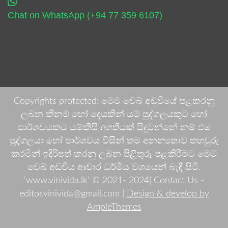
Chat on WhatsApp (+94 77 359 6107)
Copyrights protected: මෙම වෙබ් අඩවියේ පළකරනු
ලබන කිනම් හෝ දෙයකින් යම් පුද්ගලයකුට හෝ
පාර්ශවයකට යම්කිසි අගතියක් සිදුවන්නේ නම් එම
පුද්ගලයා හෝ පාර්ශවය විසින් තම අනන්‍යතාව තහවුරු
කරමින් ඉදිරිපත් කරනු ලබන පිළිතුරු පළකිරීමට මෙම
වෙබ් අඩවිය ආචාර ධර්මීය වශයෙන් බැඳී සිටී.
'www.vinivida.lk' © 2021- 2024| Contact Us -
editor.vinivida@gmail.com |
Design & develop by
AmpleThemes