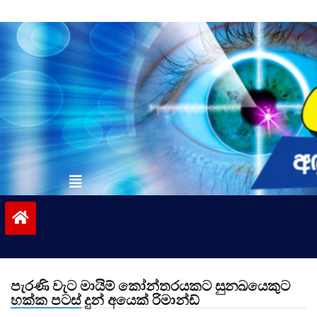
Skip
to
content
vinivida.lk
පැරණි වැට මායිම් කෝන්තරයකට සුනඛයෙකුට
හක්ක පටස් දුන් අයෙක් රිමාන්ඩ්