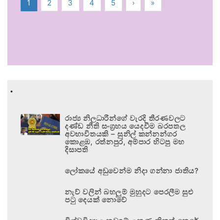
1
2
3
4
5
›
»
.
රාජ්‍ය නිලධාරීන්ගේ වැරදි තීරණවලට
දණ්ඩ නීති සංග්‍රහය යෙදවීම බරපතල
අවභාවිතයකි – සුනිල් කන්නන්ගර
කොළඹ, රත්නපුර, අම්පාර හිටපු මහ
දිසාපති
ලෝකයේ අඩුවෙන්ම නිදා ගන්නා ජාතිය?
නැව් වලින් බහලුම් මුහුදට පෙරලීම සුළු
පටු දෙයක් නොවේ