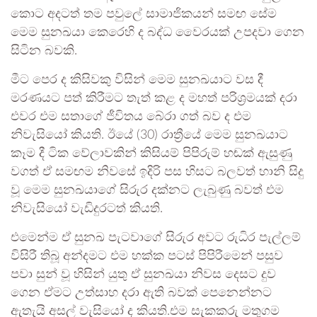
කොට අදටත් තම පවුලේ සාමාජිකයන් සමඟ සේම
මෙම සුනඛයා කෙරෙහි ද බද්ධ වෛරයක් උපදවා ගෙන
සිටින බවකි.
මීට පෙර ද කිසිවකු විසින් මෙම සුනඛයාට වස දී
මරණයට පත් කිරීමට තැත් කළ ද මහත් පරිශ්‍රමයක් දරා
එවර එම සතාගේ ජීවිතය බේරා ගත් බව ද එම
නිවැසියෝ කියති. ඊයේ (30) රාත්‍රීයේ මෙම සුනඛයාට
කෑම දී ටික වේලාවකින් කිසියම් පිපිරුම් හඬක් ඇසුණු
වගත් ඒ සමඟම නිවසේ ඉදිරි පස හිසට බලවත් හානි සිදු
වූ මෙම සුනඛයාගේ සිරුර දක්නට ලැබුණු බවත් එම
නිවැසියෝ වැඩිදුරටත් කියති.
එමෙන්ම ඒ සුනඛ පැටවාගේ සිරුර අවට රුධිර පැල්ලම්
විසිරී තිබූ අන්දමට එම හක්ක පටස් පිපිරීමෙන් පසුව
පවා සුන් වූ හිසින් යුතු ඒ සුනඛයා නිවස දෙසට දුව
ගෙන ඒමට උත්සාහ දරා ඇති බවක් පෙනෙන්නට
ඇතැයි අසල් වැසියෝ ද කියති.එම සැකකරු මතුගම