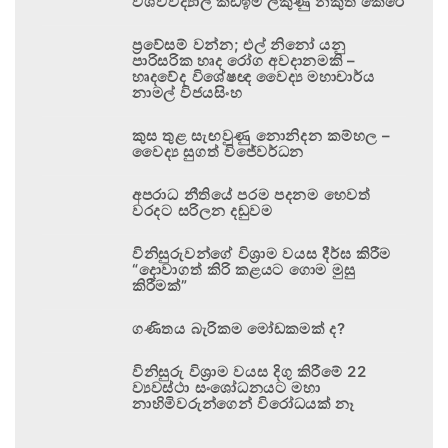
විශ්වවිද්‍යාල කඩඉම් ලකුණු නිකුත් කෙරේ
ප්‍රවේසම් වන්න; එල් නිනෝ යනු
පාරිසරික හෘද රෝග අවදානමකි –
හෘදවේද විශේෂඥ වෛද්‍ය මහාචාර්ය
නාමල් විජයසිංහ
කුස තුළ සැඟවුණු නොනිදන කම්හල –
වෛද්‍ය සුගත් විජේවර්ධන
අපරාධ නීතියේ පරම පදනම හෙවත්
වරදට සරිලන දඬුවම
විනිසුරුවන්ගේ විශ්‍රාම වයස දීර්ඝ කිරීම
“දොවාගත් කිරි කළයට ගොම මුසු
කිරීමක්”
ගණිතය බැරිකම මෝඩකමක් ද?
විනිසුරු විශ්‍රාම වයස දිගු කිරීමේ 22
ව්‍යවස්ථා සංශෝධනයට මහා
නාහිමිවරුන්ගෙන් විරෝධයක් නෑ