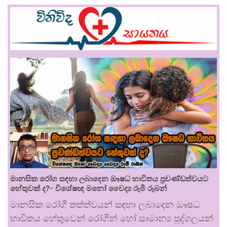
මානසික රෝග සඳහා ලබාදෙන ඖෂධ භාවිතය ප්‍රචණ්ඩත්වයට
හේතුවක් ද?- විශේෂඥ මනෝ වෛද්‍ය රූමි රූබන්
මානසික රෝගී තත්ත්වයන් සඳහා ලබාදෙන ඖෂධ
භාවිතය හේතුවෙන් රෝගීන් හෝ සාමාන්‍ය පුද්ගලයන්