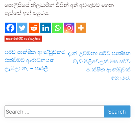
පොලීසියේ නිලධාරීන් විසින් අත් අඩංගුවට ගෙන
ඇත්තේ ඉන් පසුවය.
සතුන්ටත් හිමි අපේ ලෝකය
සර්ව පාක්ෂික ආණ්ඩුවකට
දැන් උවමනා සර්ව පාක්ෂික
එක්වීමට ආරාධනයක්
වැඩ පිළිවෙලක් මිස සර්ව
ලැබිලා නෑ – පාඨලී
පාක්ෂික ආණ්ඩුවක්
නොවේ.