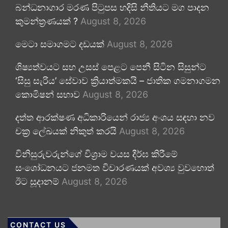
බන්ධනාගාර මරණ පිටුපස හදිසි නීතියට මග පාදන
කුමන්ත්‍රණයක් ?
August 8, 2026
මෙටා සමාගමට දඩයක්
August 8, 2026
ශිෂ්‍යත්වයට සහ උසස් පෙළට පෙනී සිටින සිසුන්ට
‘සිසු සැරිය’ සේවාව ක්‍රියාත්මකයි – ජාතික ගමනාගමන
කොමිෂන් සභාව
August 8, 2026
දත්ත ආරක්ෂණ අධිකාරියෙන් රාජ්‍ය අංශය සඳහා නව
චක්‍ර ලේඛයක් නිකුත් කරයි
August 8, 2026
විනිසුරුවරුන්ගේ විශ්‍රාම වයස දීර්ඝ කිරීමේ
සංශෝධනයට ජනමත විචාරණයක් අවශ්‍ය වුවහොත්
ඊට සූදානම්
August 8, 2026
CONTACT US