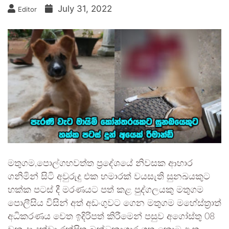
July 31, 2022
Editor
මතුගම,පොල්ගහවත්ත ප්‍රදේශයේ නිවසක ආහාර
ගනිමින් සිටි අවුරුදු එක හමාරක් වයසැති සුනඛයකුට
හක්ක පටස් දී මරණයට පත් කළ පුද්ගලයකු මතුගම
පොලීසිය විසින් අත් අඩංගුවට ගෙන මතුගම මහේස්ත්‍රාත්
අධිකරණය වෙත ඉදිරිපත් කිරීමෙන් පසුව අගෝස්තු 08