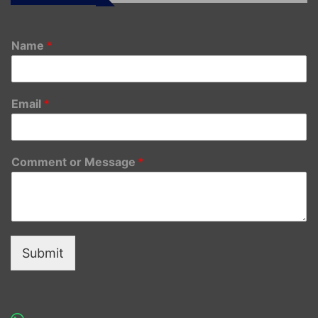
Name
*
Email
*
Comment or Message
*
Submit