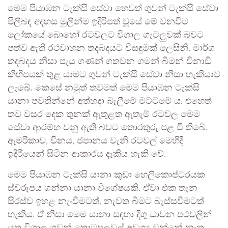
මෙම පියාඹන ටැක්සි සේවා හෙවත් ගුවන් ටැක්සි සේවා
පිලිබඳ අදහස මුලින්ම ඉදිරිපත් වූයේ මේ වනවිට
ලෝකයේ බොහෝ රටවලට විශාල ගැටලුවක් බවට
පත්ව ඇති රථවාහන තදබදයට විසඳුමක් ලෙසිනි. මාර්ග
තදබදය නිසා පැය ගණන් ගතවන ගමන් බිමන් විනාඩි
කිහිපයක් තුළ යාමට ගුවන් ටැක්සි සේවා නිසා හැකියාව
ලැබේ. කෙසේ නමුත් තවමත් මෙම පියාඹන ටැක්සි
යානා පවතින්නේ අත්හදා බැලීමේ මට්ටමේ ය. එහෙත්
තව වසර දෙක තුනක් ඇතුළත ඇතැම් රටවල මෙම
සේවා ආරම්භ වනු ඇති බවට තොරතුරු පළ වී තිබේ.
ඇමරිකාව, චීනය, ජපානය වැනි රටවල් මෙහිදී
ඉදිරියෙන් සිටින ආකාරය දැකිය හැකි වේ.
මෙම පියාඹන ටැක්සි යානා කුඩා හෙලිකොප්ටරයක
ස්වරූපය ගන්නා යානා විශේෂයකි. ඒවා එක තැන
සිරස්ව ඉහළ නැංවීමටත්, නැවත බිමට බැස්සවීමටත්
හැකිය. ඒ නිසා මෙම යානා සඳහා දිගු ධාවන පථවලින්