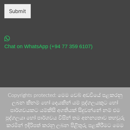
Submit
Chat on WhatsApp (+94 77 359 6107)
Copyrights protected: මෙම වෙබ් අඩවියේ පළකරනු
ලබන කිනම් හෝ දෙයකින් යම් පුද්ගලයකුට හෝ
පාර්ශවයකට යම්කිසි අගතියක් සිදුවන්නේ නම් එම
පුද්ගලයා හෝ පාර්ශවය විසින් තම අනන්‍යතාව තහවුරු
කරමින් ඉදිරිපත් කරනු ලබන පිළිතුරු පළකිරීමට මෙම