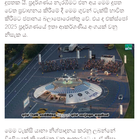
දූපතක යි. ප්‍රදර්ශණය නැරඹීමට එන අය මෙම දූපත
වෙත ප්‍රවාහනය කිරීමේ දී මෙම ගුවන් ටැක්සි භාවිත
කිරීමට ජපානය බලාපොරොත්තු වේ. එය ද එක්ස්පෝ
2025 ප්‍රදර්ශණයේ ඉතා ආකර්ශණීය අංගයක් වනු
නිසැක ය.
මෙම ටැක්සි යානා නිශ්පාදනය කරනු ලබන්නේ