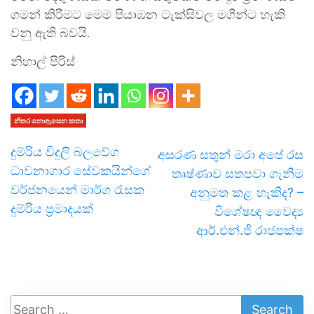
ගමන් කිරීමට මෙම පියාඹන ටැක්සිවල මගීන්ට හැකි
වනු ඇති බවයි.
නිහාල් පීරිස්
නිතර නොඇසෙන කතා
දුම්රිය විදුලි බලවේග
අසරණ සතුන් මරා අපේ රස
ධාවනාගාර සේවකයින්ගේ
තෘෂ්ණාව සතපවා ගැනීම
වර්ජනයෙන් මාර්ග රැසක
අනුමත කළ හැකිද? –
දුම්රිය ප්‍රමාදයක්
විශේෂඥ වෛද්‍ය
ආර්.එන්.ජී රාජපක්ෂ