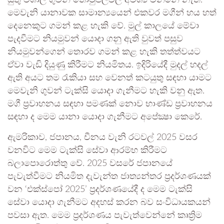
යුතු විශාල ගුවන් තොටුපලවල් අවශ්‍ය වන්නේ නැත.
මෙවැනි යානාවක සාමාන්‍යයෙන් එකවර මගීන් හය හත්
දෙනෙකුට ගමන් කළ හැකි වේ. මුල් කාලයේ මේවා
පැදවීමට නියමුවන් යොදා ගනු ඇති වුවත් පසුව
නියමුවන්ගෙන් තොරව ගමන් කළ හැකි තත්ත්වයට
ඒවා වැඩි දියුණු කිරීමට නියමිතය. ඉදිරියේදී මුදල් හදල්
ඇති අයට තම රැකියා සහ වෙනත් කටයුතු සඳහා යාමට
මෙවැනි ගුවන් ටැක්සි යොදා ගැනීමට හැකි වනු ඇත.
මගී ප්‍රවාහනය සඳහා පමණක් නොව භාණ්ඩ ප්‍රවාහනය
සඳහා ද මෙම යානා යොදා ගැනීමට අපේක්‍ෂා කෙරේ.
ඇමරිකාව, ජපානය, චීනය වැනි රටවල් 2025 වසර
වනවිට මෙම ටැක්සි සේවා ආරම්භ කිරීමට
බලාපොරොත්තු වේ. 2025 වසරේ ජපානයේ
පැවැත්වීමට නියමිත දැවැන්ත ජාත්‍යන්තර ප්‍රදර්ශණයක්
වන ‘එක්ස්පෝ 2025’ ප්‍රදර්ශණයේදී ද මෙම ටැක්සි
සේවා යොදා ගැනීමට අදහස් කරන බව සංවිධායකයන්
පවසා ඇත. මෙම ප්‍රදර්ශණය පැවැත්වෙන්නේ කෘත්‍රිම