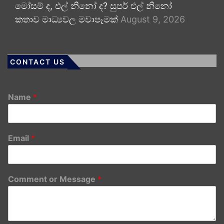
මෝසම් ද, එල් නිනෝ ද? සුපර් එල් නිනෝ
කතාව මාධ්‍යවල මවාපෑමක්
August 9, 2026
CONTACT US
Name
*
Email
*
Comment or Message
*