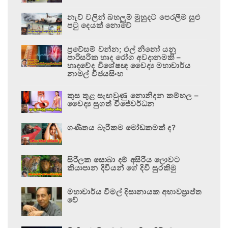
නැව් වලින් බහලුම් මුහුදට පෙරලීම සුළු
පටු දෙයක් නොවේ
ප්‍රවේසම් වන්න; එල් නිනෝ යනු
පාරිසරික හෘද රෝග අවදානමකි –
හෘදවේද විශේෂඥ වෛද්‍ය මහාචාර්ය
නාමල් විජයසිංහ
කුස තුළ සැඟවුණු නොනිදන කම්හල –
වෛද්‍ය සුගත් විජේවර්ධන
ගණිතය බැරිකම මෝඩකමක් ද?
සිරිලක සොබා දම් අසිරිය ලොවට
කියාපාන දිවියන් ගේ දිවි සුරකිමු
මහාචාර්ය විමල් දිසානායක අභාවප්‍රාප්ත
වේ