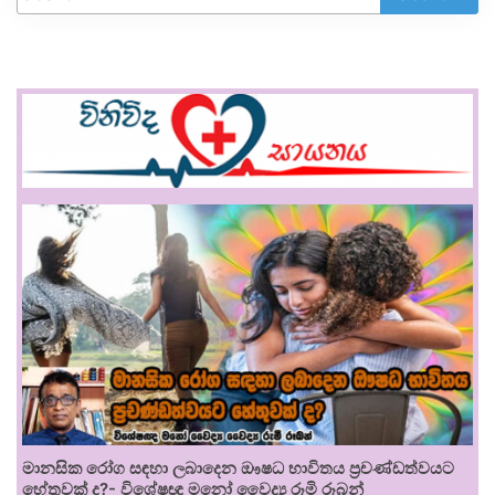
මානසික රෝග සඳහා ලබාදෙන ඖෂධ භාවිතය ප්‍රචණ්ඩත්වයට
හේතුවක් ද?- විශේෂඥ මනෝ වෛද්‍ය රූමි රූබන්