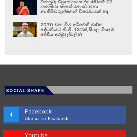
විනිසුරු විශ්‍රාම වයස දිගු කිරීමේ 22
ව්‍යවස්ථා සංශෝධනයට මහා
නාහිමිවරුන්ගෙන් විරෝධයක් නෑ
2030 වන විට අධිවේගී මාර්ග
පද්ධතියට කි.මී. 132ක්;සියලු වියදම්
දේශීය අරමුදල්වලින්
SOCIAL SHARE
Facebook
Like us on Facebook
Youtube