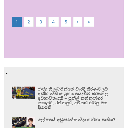
1
2
3
4
5
›
»
.
රාජ්‍ය නිලධාරීන්ගේ වැරදි තීරණවලට
දණ්ඩ නීති සංග්‍රහය යෙදවීම බරපතල
අවභාවිතයකි – සුනිල් කන්නන්ගර
කොළඹ, රත්නපුර, අම්පාර හිටපු මහ
දිසාපති
ලෝකයේ අඩුවෙන්ම නිදා ගන්නා ජාතිය?