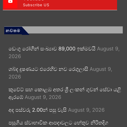
Subscribe US
නවතම
ඩෙංගු රෝගීන් සංඛ්‍යාව 89,000 ඉක්මවයි
August 9,
2026
ශබ්ද දූෂණයට එරෙහිව නව රෙගුලාසි
August 9,
2026
කුවේට් සහ කොළඹ අතර ශ්‍රී ලංකන් ගුවන් සේවා යළි
ඇරඹේ
August 9, 2026
අද පස්වරු 2.00න් පසු වැසි
August 9, 2026
පසුගිය ස්වාභාවික ආපදාවලට හේතුව නිරිතදිග