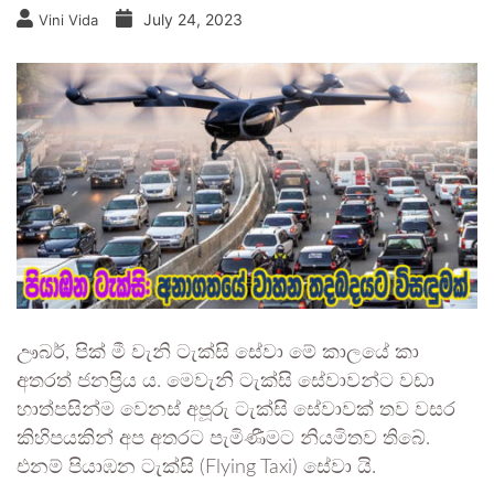
July 24, 2023
Vini Vida
ඌබර්, පික් මී වැනි ටැක්සි සේවා මේ කාලයේ කා
අතරත් ජනප්‍රිය ය. මෙවැනි ටැක්සි සේවාවන්ට වඩා
හාත්පසින්ම වෙනස් අපූරු ටැක්සි සේවාවක් තව වසර
කිහිපයකින් අප අතරට පැමිණීමට නියමිතව තිබේ.
එනම් පියාඹන ටැක්සි (Flying Taxi) සේවා යි.