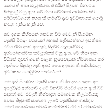
යානයක් කඩා වැටුණහොත් එයින් සිදුවන විනාශය
බිහිසුණු වනු ඇත. මේ නිසා මේවායේ ආරක්‍ෂිත බව
සම්බන්ධයෙන් ඉහත කී පාර්ශ්ව දැඩි අවධානයක් යොමු
කරනු දැකිය හැකි වේ.
තව දශක කිහිපයක් ගතවන විට මෙවැනි පියාඹන
ටැක්සි විශාල වශයෙන් අහසේ සැරිසරන්නට ඉඩ තිබේ.
එවිට ඒවා අතර අනතුරු සිදුවීම වැලැක්වීම ද
අභියෝගාත්මක කටයුත්තක් වනු ඇත. මේ නිසා ඉතා
විධිමත් ගුවන් ගමන් පාලන ක්‍රමවේදයක් නිර්මාණය කර
ගැනීමට සිදුවනු ඇති අතර මෙය ද ඉහත කී පාර්ශ්වවල
අවධානය යොමුවන කාරණයකි.
මෙවැනි පියාඹන ටැක්සි යානා නිශ්පාදනය සඳහා අප
අසල්වැසි ඉන්දියාව ද මේ වනවිට පියවර ගෙන ඇති බව
සඳහන් වේ. එවැනි නිශ්පාදන සමාගමක නිලධාරියකු
පවසා තිබුණේ සාමාන්‍ය ඌබර් ටැක්සියක ගාස්තුව
මෙන් දෙගුණයක පමණ ගාස්තුවකට එම දුර ප්‍රමාණයම