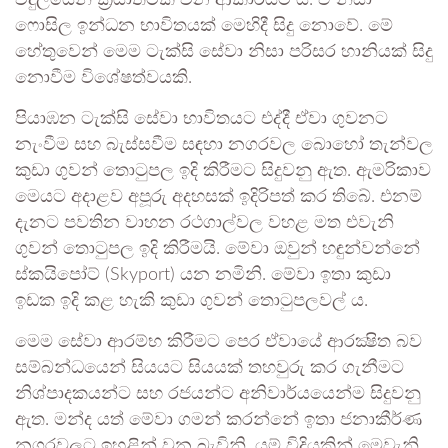
විදුලියෙන් ක්‍රියාත්මක වන ආකාරයට ය. ඒ නිසා
ෆොසිල ඉන්ධන භාවිතයක් මෙහිදී සිදු නොවේ. මේ
හේතුවෙන් මෙම ටැක්සි සේවා නිසා පරිසර හානියක් සිදු
නොවීම විශේෂත්වයකි.
පියාඹන ටැක්සි සේවා භාවිතයට එද්දී ඒවා ගුවනට
නැංවීම සහ බැස්සවීම සඳහා නගරවල බොහෝ තැන්වල
කුඩා ගුවන් තොටුපල ඉදි කිරීමට සිදුවනු ඇත. ඇමරිකාව
මෙයට අදාළව අපූරු අදහසක් ඉදිරිපත් කර තිබේ. එනම්
දැනට පවතින වාහන රථගාල්වල වහළ මත එවැනි
ගුවන් තොටුපල ඉදි කිරීමයි. මේවා ඔවුන් හඳුන්වන්නේ
ස්කයිපෝට් (Skyport) යන නමිනි. මේවා ඉතා කුඩා
ඉඩක ඉදි කළ හැකි කුඩා ගුවන් තොටුපලවල් ය.
මෙම සේවා ආරම්භ කිරීමට පෙර ඒවායේ ආරක්‍ෂිත බව
සම්බන්ධයෙන් සියයට සියයක් තහවුරු කර ගැනීමට
නිශ්පාදකයන්ට සහ රජයන්ට අනිවාර්යයෙන්ම සිදුවනු
ඇත. මන්ද යත් මේවා ගමන් කරන්නේ ඉතා ජනාකීර්ණ
නගරවලට ඉහළින් වන බැවිනි. යම් විදියකින් මෙවැනි