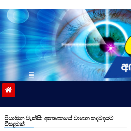
Skip
to
content
vinivida.lk
පියාඹන ටැක්සි: අනාගතයේ වාහන තදබදයට
විසඳුමක්