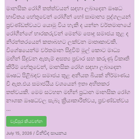
මානසික රෝගී තත්ත්වයන් සඳහා ලබාදෙන ඖෂධ
භාවිතය හේතුවෙන් රෝගීන් හෝ සාමාන්‍ය පුද්ගලයන්
ප්‍රචණ්ඩත්වයට යොමු විය හැකි ද යන්න වර්තමානයේ
රෝගීන්ගේ භාරකරුවන් මෙන්ම පොදු සමාජය තුළ ද
නිරන්තරයෙන් කතාබහට ලක්වන මාතෘකාවකි.
විශේෂයෙන්ම වර්තමාන සිදුවීම් මුල් කොට මාධ්‍ය
මඟින් සිදුවන ඇතැම් අසත්‍ය ප්‍රචාර සහ කරුණු විකෘති
කිරීම් හේතුවෙන්, මානසික රෝග සඳහා ලබාදෙන
ඖෂධ පිළිබඳව සමාජය තුළ අනියත බියක් නිර්මාණය
වී ඇත.එය සමාජයීය වශයෙන් ඉතා අහිතකර
තත්වයකි. මෙම සටහන මඟින් ප්‍රධාන මානසික රෝග
නාශක ඖෂධවල සැබෑ ක්‍රියාකාරීත්වය, ප්‍රචණ්ඩත්වය
…
වැඩිපුර කියවන්න
විනිවිද සායනය
July 15, 2026
/