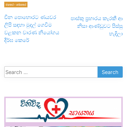
එතෙර - මෙතෙර
චීන පොහොරට ණයවර
පාස්කු ප්‍රහාරය කැරකී ආ
ලිපි සඳහා මුදල් ගෙවීම
නිසා ආණ්ඩුවට පිස්සු
වළකන වාරණ නියෝගය
හැදිලා
දීර්ඝ කෙරේ