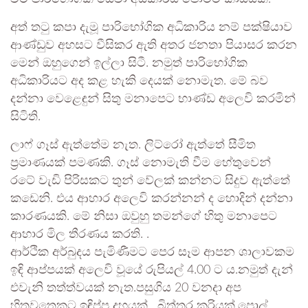
අත් තටු කපා දැමූ පාරිභෝගික අධිකාරිය නම් පක්ෂියාව
ආණ්ඩුව අහසට වීසිකර ඇති අතර ජනතා පියාසර කරන
මෙන් ඔහුගෙන් ඉල්ලා සිටී. නමුත් පාරිභෝගික
අධිකාරියට අද කළ හැකි දෙයක් නොමැත. මේ බව
දන්නා වෙළෙඳුන් සිතු මනාපෙට භාණ්ඩ අලෙවි කරමින්
සිටිති.
ලාෆ් ගෑස් ඇත්තේම නැත. ලිට්රෝ ඇත්තේ සීමිත
ප්‍රමාණයක් පමණකි. ගෑස් නොමැති වීම හේතුවෙන්
රටේ වැඩි පිරිසකට තුන් වේලක් කන්නට සිදුව ඇත්තේ
කඩෙනි. එය ආහාර අලෙවි කරන්නන් ද හොදින් දන්නා
කාරණයකි. මේ නිසා ඔවුහු තමන්ගේ හිතු මනාපෙට
ආහාර මිල තීරණය කරති. .
ආර්ථික අර්බුදය පැමිණීමට පෙර සෑම ආපන ශාලාවකම
ඉඳි ආප්පයක් අලෙවි වූයේ රුපියල් 4.00 ට ය.නමුත් දැන්
එවැනි තත්ත්වයක් නැත.පසුගිය 20 වනදා අප
හිතවතෙකුට ඉඳිප්ප දහයක් , බිත්තර කරියක්,පොල්