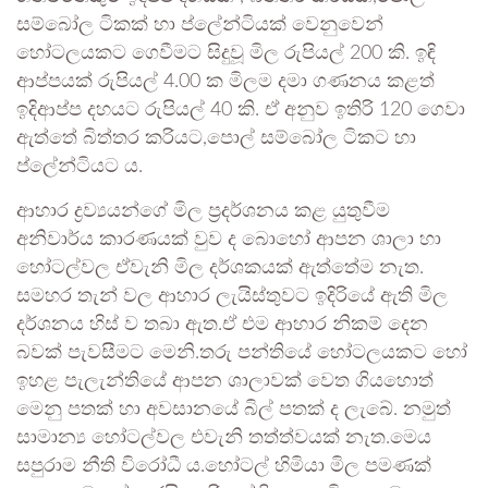
සම්බෝල ටිකක් හා ප්ලේන්ටියක් වෙනුවෙන්
හෝටලයකට ගෙවීමට සිදුවූ මිල රුපියල් 200 කි. ඉඳි
ආප්පයක් රුපියල් 4.00 ක මිලම දමා ගණනය කළත්
ඉදිආප්ප දහයට රුපියල් 40 කි. ඒ අනුව ඉතිරි 120 ගෙවා
ඇත්තේ බිත්තර කරියට,පොල් සම්බෝල ටිකට හා
ප්ලේන්ටියට ය.
ආහාර ද්‍රව්‍යයන්ගේ මිල ප්‍රදර්ශනය කළ යුතුවීම
අනිවාර්ය කාරණයක් වුව ද බොහෝ ආපන ශාලා හා
හෝටල්වල ඒවැනි මිල දර්ශකයක් ඇත්තේම නැත.
සමහර තැන් වල ආහාර ලැයිස්තුවට ඉදිරියේ ඇති මිල
දර්ශනය හිස් ව තබා ඇත.ඒ එම ආහාර නිකම් දෙන
බවක් පැවසීමට මෙනි.තරු පන්තියේ හෝටලයකට හෝ
ඉහළ පැලැන්තියේ ආපන ශාලාවක් වෙත ගියහොත්
මෙනු පතක් හා අවසානයේ බිල් පතක් ද ලැබේ. නමුත්
සාමාන්‍ය හෝටල්වල එවැනි තත්ත්වයක් නැත.මෙය
සපුරාම නීති විරෝධී ය.හෝටල් හිමියා මිල පමණක්