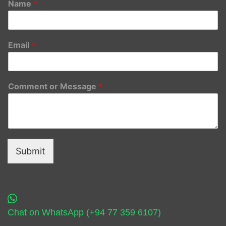
Name
*
Email
*
Comment or Message
*
Submit
Chat on WhatsApp (+94 77 359 6107)