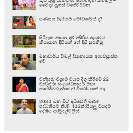
කුස තුළ සැඟවුණු නොනිදන කම්හල –
වෛද්‍ය සුගත් විජේවර්ධන
ගණිතය බැරිකම මෝඩකමක් ද?
සිරිලක සොබා දම් අසිරිය ලොවට
කියාපාන දිවියන් ගේ දිවි සුරකිමු
මහාචාර්ය විමල් දිසානායක අභාවප්‍රාප්ත
වේ
විනිසුරු විශ්‍රාම වයස දිගු කිරීමේ 22
ව්‍යවස්ථා සංශෝධනයට මහා
නාහිමිවරුන්ගෙන් විරෝධයක් නෑ
2030 වන විට අධිවේගී මාර්ග
පද්ධතියට කි.මී. 132ක්;සියලු වියදම්
දේශීය අරමුදල්වලින්