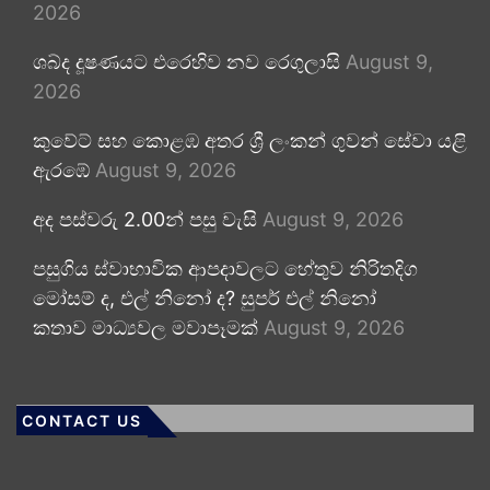
2026
ශබ්ද දූෂණයට එරෙහිව නව රෙගුලාසි
August 9,
2026
කුවේට් සහ කොළඹ අතර ශ්‍රී ලංකන් ගුවන් සේවා යළි
ඇරඹේ
August 9, 2026
අද පස්වරු 2.00න් පසු වැසි
August 9, 2026
පසුගිය ස්වාභාවික ආපදාවලට හේතුව නිරිතදිග
මෝසම් ද, එල් නිනෝ ද? සුපර් එල් නිනෝ
කතාව මාධ්‍යවල මවාපෑමක්
August 9, 2026
CONTACT US