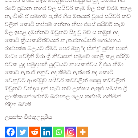
සයිවර් කඩේ කෑම වෙනුවෙනි.පසුගිය යුද සමයේ අප
රටේ ප්‍රධාන නගර වල සයිවර් කෑම මිල එක් වරම ඉහළ
නැංවිණි.ඒ සමඟම පැතිර ගිය මතයක් වූයේ සයිවර් කඩ
වලින් කොටි කප්පම් ගන්නා නිසා එසේ සයිවර් කෑම
මිල ඉහළ දමන්නට ඔවුනට සිදු වූ බව ය.නමුත් අද
කොටි ක්‍රියාකාරිත්වයක් නැත.ජනාධිපති ගෝඨාභය
රාජපක්ෂ බලයට ඒමට පෙර ඔහු “ද හින්දු” පුවත් පතේ
මාධ්‍ය වේදිනී මීරා ශ්‍රී නිවාසන් හමුවේ හෙළි කළ පරිදිම
එවක යුද හමුදාපති යුද්ධයට නායකත්වය දී එය නිමා
කොට ඇත.ඒ අනුව අද කීමට ඇත්තේ අද කොටි
වෙනුවට ආණ්ඩුව සයිවර් කඩවලින් සෙසු කඩවලින්
ඔවුනට චන්දය දුන් හැට නව ලක්ෂය ඇතුළු සමස්ත ශ්‍රී
ලාංකිකයන්ගේන්ම බරපතල ලෙස කප්පම් ගනිමින්
හිඳින බවකි.
ලසන්ත වීරකුලසූරිය