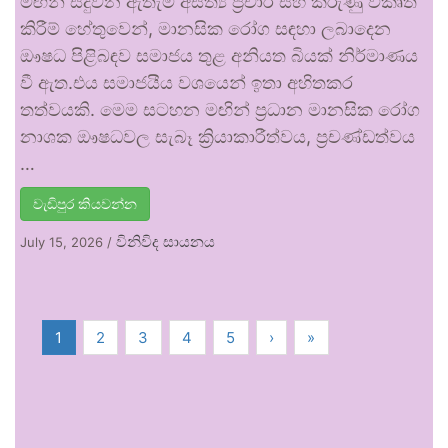
මඟින් සිදුවන ඇතැම් අසත්‍ය ප්‍රචාර සහ කරුණු විකෘති
කිරීම් හේතුවෙන්, මානසික රෝග සඳහා ලබාදෙන
ඖෂධ පිළිබඳව සමාජය තුළ අනියත බියක් නිර්මාණය
වී ඇත.එය සමාජයීය වශයෙන් ඉතා අහිතකර
තත්වයකි. මෙම සටහන මඟින් ප්‍රධාන මානසික රෝග
නාශක ඖෂධවල සැබෑ ක්‍රියාකාරීත්වය, ප්‍රචණ්ඩත්වය
…
වැඩිපුර කියවන්න
විනිවිද සායනය
July 15, 2026
/
1
2
3
4
5
›
»