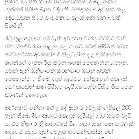
ප්‍රකාශයට පත් කරයි. පාරිභෝගිකයා ද බිල ගෙවා
යන්නේ සිතින් බැන වදිමිනි. මන්ද කා,බී අවසන් කළ
දේට ඔවුන් සමග වාද කොට ඵලක් නොවන බවක්
සිතමිනි.
රට තුළ ඇත්තේ මෙවැනි අවාසනාවන්ත වටපිටාවකි.
ජනාධිපතිවරයා පාලන මිල ගැසට් ඉවත් කිරීමත් සමග
පාරිභෝගික අධිකාරියේ නිලධාරීන් ද උනන්දුවෙන්
තමන්ගේ රාජකාරිය කරන බවක් පෙනෙන්නට නැත.
ඔවුන් දැන් රැකියාවක් කරනවාට කරන බවක්
පෙනෙන්නට තිබේ. ගෑස් ගැටළුව හේතුවෙන් වේලක්
හෝ කඩෙන් කන පිරිසට දෙවියන්ගේම පිහිට මිස වෙන
සරණක් නොමැත.
අද “පොඩි මිනිහා”ගේ උදේ ආහාර වේලක් රුපියල් 200
පැන තිබේ. දිවා ආහාර වේලක් රුපියල් 300 කටත් වැඩි
ය. එම නිසා රාත්‍රී ආහාරයේ මිල ගැන කතා කොට ඵලක්
නැත. ඒ අනුව තුන් වේලම කඩෙන් කන්න එක්