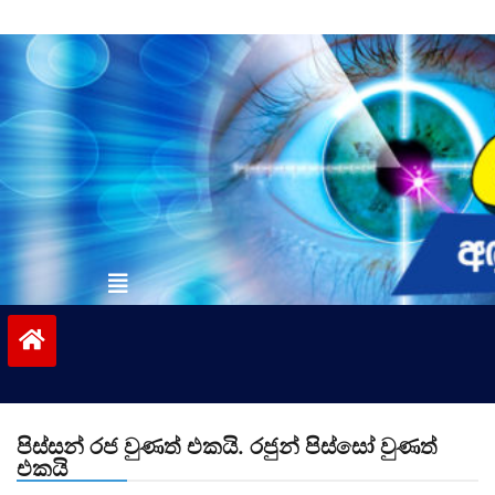
Skip
to
content
vinivida.lk
පිස්සන් රජ වුණත් එකයි. රජුන් පිස්සෝ වුණත්
එකයි