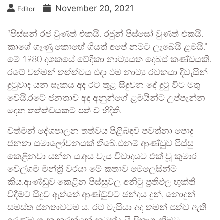
November 20, 2021
Editor
“පිස්සන් රජ වුණත් එකයි. රජුන් පිස්සෝ වුණත් එකයි.
කාගේ ගෑණු කොහේ ගියත් අපේ නමට ලැබෙයි ළමයි.”
මේ 1980 දශකයේ වේදිකා නාට්‍යයක දෙබස් කණ්ඩයකි.
රටේ වත්මන් තත්ත්වය එදා එම නාට්‍ය රචකයා දිවැසින්
දුටුවාද යන සැකය අද රට තුළ සිදුවන දේ දුටු විට මතු
වෙයි.රටේ ජනතාව අද අනුන්ගේ ළමයින්ට උප්පැන්න
දෙන තත්ත්වයකට පත් ව හිඳිති.
වත්මන් දේශපාලන තත්වය පිළිබඳව පවත්නා පොදු
ජනතා සමාලෝචනයක් තිබේ.එනම් ආණ්ඩුව පිස්සු
කෙළිනවා යන්න ය.අය වැය විවාදයට එක් වූ කුමාර
වෙල්ගම මන්ත්‍රී වරයා මේ කතාව මෙලෙසින්ම
කීය.ආණ්ඩුව කෙළින පිස්සුවල අනිටු ප්‍රතිඵල භුක්ති
විදීමට සිදුව ඇත්තේ ආණ්ඩුවට ඡන්දය දුන්, නොදුන්
සමස්ත ජනතාවටම ය. රට වැසියා අද තමන් පත්ව ඇති