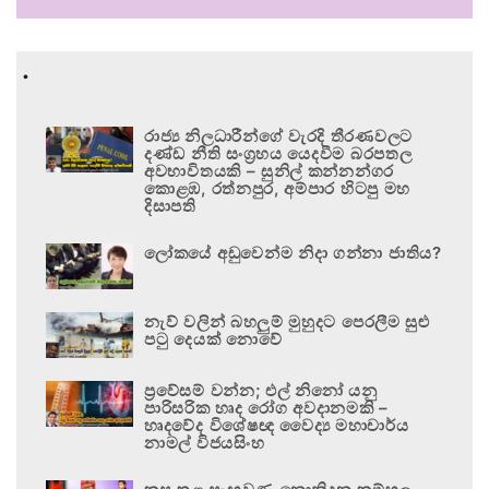
.
රාජ්‍ය නිලධාරීන්ගේ වැරදි තීරණවලට
දණ්ඩ නීති සංග්‍රහය යෙදවීම බරපතල
අවභාවිතයකි – සුනිල් කන්නන්ගර
කොළඹ, රත්නපුර, අම්පාර හිටපු මහ
දිසාපති
ලෝකයේ අඩුවෙන්ම නිදා ගන්නා ජාතිය?
නැව් වලින් බහලුම් මුහුදට පෙරලීම සුළු
පටු දෙයක් නොවේ
ප්‍රවේසම් වන්න; එල් නිනෝ යනු
පාරිසරික හෘද රෝග අවදානමකි –
හෘදවේද විශේෂඥ වෛද්‍ය මහාචාර්ය
නාමල් විජයසිංහ