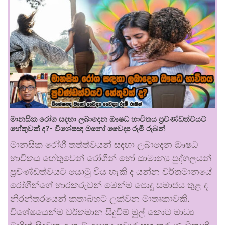
මානසික රෝග සඳහා ලබාදෙන ඖෂධ භාවිතය ප්‍රචණ්ඩත්වයට
හේතුවක් ද?- විශේෂඥ මනෝ වෛද්‍ය රූමි රූබන්
මානසික රෝගී තත්ත්වයන් සඳහා ලබාදෙන ඖෂධ
භාවිතය හේතුවෙන් රෝගීන් හෝ සාමාන්‍ය පුද්ගලයන්
ප්‍රචණ්ඩත්වයට යොමු විය හැකි ද යන්න වර්තමානයේ
රෝගීන්ගේ භාරකරුවන් මෙන්ම පොදු සමාජය තුළ ද
නිරන්තරයෙන් කතාබහට ලක්වන මාතෘකාවකි.
විශේෂයෙන්ම වර්තමාන සිදුවීම් මුල් කොට මාධ්‍ය