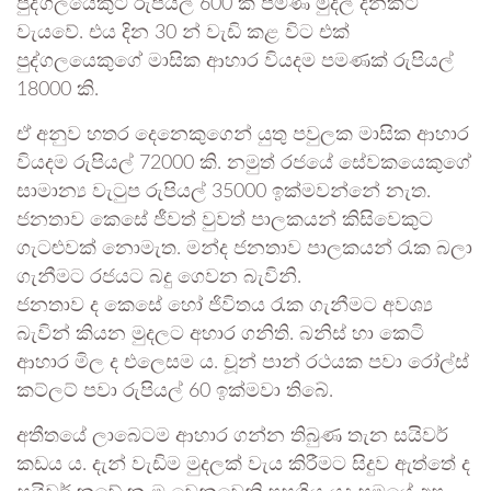
පුද්ගලයෙකුට රුපියල් 600 ක පමණ මුදල් දිනකට
වැයවේ. එය දින 30 න් වැඩි කළ විට එක්
පුද්ගලයෙකුගේ මාසික ආහාර වියදම පමණක් රුපියල්
18000 කි.
ඒ අනුව හතර දෙනෙකුගෙන් යුතු පවුලක මාසික ආහාර
වියදම රුපියල් 72000 කි. නමුත් රජයේ සේවකයෙකුගේ
සාමාන්‍ය වැටුප රුපියල් 35000 ඉක්මවන්නේ නැත.
ජනතාව කෙසේ ජීවත් වුවත් පාලකයන් කිසිවෙකුට
ගැටළුවක් නොමැත. මන්ද ජනතාව පාලකයන් රැක බලා
ගැනීමට රජයට බදු ගෙවන බැවිනි.
ජනතාව ද කෙසේ හෝ ජිවිතය රැක ගැනීමට අවශ්‍ය
බැවින් කියන මුදලට අහාර ගනිති. බනිස් හා කෙටි
ආහාර මිල ද එලෙසම ය. චූන් පාන් රථයක පවා රෝල්ස්
කට්ලට් පවා රුපියල් 60 ඉක්මවා තිබේ.
අතීතයේ ලාබෙටම ආහාර ගන්න තිබුණ තැන සයිවර්
කඩය ය. දැන් වැඩිම මුදලක් වැය කිරීමට සිදුව ඇත්තේ ද