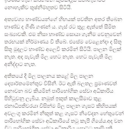
ඉරණම ගැන කරන්නේ කුමක්දැයි සිතාගැනීමට
නොහැකිව තුෂ්නිම්භූතව සිටියි.
අත්‍යවශ්‍ය භාණ්ඩයන්ගේ හිඟයක් පවතින අතර තිබෙන
භාණ්ඩ ද ගිණි ගණන් ය. ගෑස් රට තුළ ඇත්තේ සීමිත
සංඛ්‍යාවකි. එම නිසා භාණ්ඩ සොයා ගැනීම වෙනුවෙන්
තරඟයක් නිර්මාණය වී තිබේ. එසේම වෙළෙන්දා ද සිතූ
සිතූ මුදලට භාණ්ඩ අලෙවි කරමින් සිටියි. පාලන මිලක්
නැත. අද පැවැති මිල හෙට නැත. හෙට පැවැති මිල
අනිද්දාට නැත.
අතීතයේ දී මිල පාලනය කළේ මිල පාලන
දෙපාර්තමේන්තුව විසිනි. ඊට ඇති බලතල ප්‍රමාණවත්
නොවන බව කියමින් පාරිභෝගික සේවා අධිකාරිය
පිහිටුවනු ලැබීය. නමුත් ඉකුත් කාලසීමාව තුළ
ජනාධිපතිවරයා විසින්ම මිල පාලන ගැසට් කිහිපයක්
අවලංගු කරමින් නිකුත් කළ ගැසට් නිවේදන හේතුවෙන්
පාරිභෝගික සේවා අධිකාරියේ තටු කැපී ගියේය.අද වන
විට පාරිභෝගික සේවා අධිකාරිය පොට්ට කාසියකි.